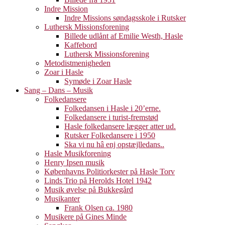
Indre Mission
Indre Missions søndagsskole i Rutsker
Luthersk Missionsforening
Billede udlånt af Emilie Westh, Hasle
Kaffebord
Luthersk Missionsforening
Metodistmenigheden
Zoar i Hasle
Symøde i Zoar Hasle
Sang – Dans – Musik
Folkedansere
Folkedansen i Hasle i 20’erne.
Folkedansere i turist-fremstød
Hasle folkedansere lægger atter ud.
Rutsker Folkedansere i 1950
Ska vi nu hâ enj opstæjlledans..
Hasle Musikforening
Henry Ipsen musik
Københavns Politiorkester på Hasle Torv
Linds Trio på Herolds Hotel 1942
Musik øvelse på Bukkegård
Musikanter
Frank Olsen ca. 1980
Musikere på Gines Minde