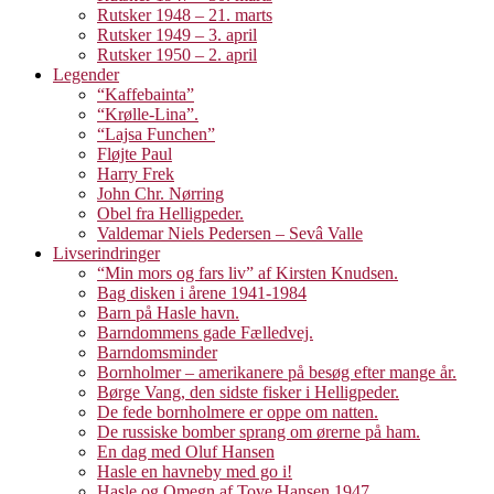
Rutsker 1948 – 21. marts
Rutsker 1949 – 3. april
Rutsker 1950 – 2. april
Legender
“Kaffebainta”
“Krølle-Lina”.
“Lajsa Funchen”
Fløjte Paul
Harry Frek
John Chr. Nørring
Obel fra Helligpeder.
Valdemar Niels Pedersen – Sevâ Valle
Livserindringer
“Min mors og fars liv” af Kirsten Knudsen.
Bag disken i årene 1941-1984
Barn på Hasle havn.
Barndommens gade Fælledvej.
Barndomsminder
Bornholmer – amerikanere på besøg efter mange år.
Børge Vang, den sidste fisker i Helligpeder.
De fede bornholmere er oppe om natten.
De russiske bomber sprang om ørerne på ham.
En dag med Oluf Hansen
Hasle en havneby med go i!
Hasle og Omegn af Tove Hansen 1947.