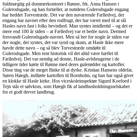
fuldmægtig på dommerkontoret i Rønne, frk. Anna Hansen i
Gulerodsgade, og han fortæller, at nutidens Gulerodsgade engang
har heddet Torvestræde. Det var den nuværende Fælledvej, der
engang bar navnet efter den rodfrugt, der har været med til at slå
Hasles navn fast i folks bevisthed. Man syntes imidlertid – og det er
mere end 100 år siden – at Fælledvej var et bedre navn. Dermed
forsvandt Gulerodsgade-navnet. Men så her for nogle år siden var
der nogle, der syntes, det var synd og skam, at Hasle ikke mere
havde dette navn – og så blev Torvestræde omdøbt til
Gulerodsgade. Men rent historisk vil det altid være hæftet til
Fælledvej. Det var nemlig ad denne, Hasle-avlsbrugerne i de
tidligere tider kørte til Rønne med deres gulerødder og kartofler.
Disse ting var de meget flinke til at dyrke. Kristian Hansens oldefar,
Søren Høegh, indførte kartoflen til Bornholm, og han har også givet
en klokke til Hasle kirke. Hos viceskoleinspektør Sigurd Koefoed i
Tejn står et sølvkrus, som Høegh fik af landhusholdningsselskabet
for et godt drevet landbrug.