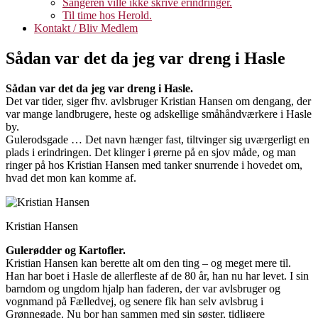
Sangeren ville ikke skrive erindringer.
Til time hos Herold.
Kontakt / Bliv Medlem
Sådan var det da jeg var dreng i Hasle
Sådan var det da jeg var dreng i Hasle.
Det var tider, siger fhv. avlsbruger Kristian Hansen om dengang, der
var mange landbrugere, heste og adskellige småhåndværkere i Hasle
by.
Gulerodsgade … Det navn hænger fast, tiltvinger sig uværgerligt en
plads i erindringen. Det klinger i ørerne på en sjov måde, og man
ringer på hos Kristian Hansen med tanker snurrende i hovedet om,
hvad det mon kan komme af.
Kristian Hansen
Gulerødder og Kartofler.
Kristian Hansen kan berette alt om den ting – og meget mere til.
Han har boet i Hasle de allerfleste af de 80 år, han nu har levet. I sin
barndom og ungdom hjalp han faderen, der var avlsbruger og
vognmand på Fælledvej, og senere fik han selv avlsbrug i
Grønnegade. Nu bor han sammen med sin søster, tidligere