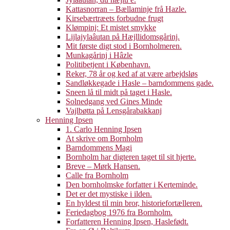
Kattasnorran – Bællaminje frå Hazle.
Kirsebærtræets forbudne frugt
Klømpinj: Et mistet smykke
Lijlajylaâutan på Hæjllidomsgårinj.
Mit første digt stod i Bornholmeren.
Munkagårinj i Hâzle
Politibetjent i København.
Reker, 78 år og ked af at være arbejdsløs
Sandløkkegade i Hasle – barndommens gade.
Sneen lå til midt på taget i Hasle.
Solnedgang ved Gines Minde
Vajlbøtta på Lensgårabakkanj
Henning Ipsen
1. Carlo Henning Ipsen
At skrive om Bornholm
Barndommens Magi
Bornholm har digteren taget til sit hjerte.
Breve – Mørk Hansen.
Calle fra Bornholm
Den bornholmske forfatter i Kerteminde.
Det er det mystiske i ilden.
En hyldest til min bror, historiefortælleren.
Feriedagbog 1976 fra Bornholm.
Forfatteren Henning Ipsen, Haslefødt.