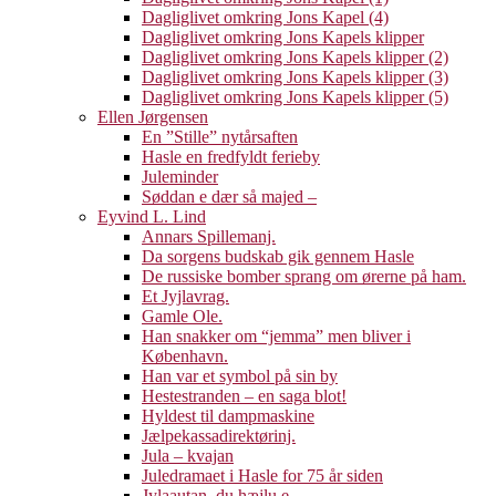
Dagliglivet omkring Jons Kapel (4)
Dagliglivet omkring Jons Kapels klipper
Dagliglivet omkring Jons Kapels klipper (2)
Dagliglivet omkring Jons Kapels klipper (3)
Dagliglivet omkring Jons Kapels klipper (5)
Ellen Jørgensen
En ”Stille” nytårsaften
Hasle en fredfyldt ferieby
Juleminder
Søddan e dær så majed –
Eyvind L. Lind
Annars Spillemanj.
Da sorgens budskab gik gennem Hasle
De russiske bomber sprang om ørerne på ham.
Et Jyjlavrag.
Gamle Ole.
Han snakker om “jemma” men bliver i
København.
Han var et symbol på sin by
Hestestranden – en saga blot!
Hyldest til dampmaskine
Jælpekassadirektørinj.
Jula – kvajan
Juledramaet i Hasle for 75 år siden
Jylaautan, du hæjlu e.