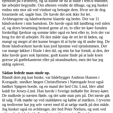
ejendom på Fælledvej, og så kunne de nå at sidde i fem-ti minutter,
før arbejdet begyndte. Om aftenen vendte de tilbage, og jeg husker
endnu min mor stå ved vinduet og betragte dem. Hvor ser de dog
forarmede ud, sagde hun. De havde det nok ikke for let.
Avlsbrugerne og håndværkerne klarede sig bedre. Der var 11
håndværkere i min barndom. De havde også lidt landbrug ved siden
af, og deres besætning bestod gerne af en, to eller tre køer foruden
forskelligt fjærkræ og somme tider også en hest eller to, hvis der var
brug for det til arbejdet. På den måde slap de ret let til føden, og
mangt og meget af det kunne bruges til at bytte sig til andre ting. De
fleste håndværkere havde kun jord hjemme ved ejendommen. Der
var mange løkker i Hasle i den tid, og min far har fortalt, at den, der
ikke havde græs nok hjemme, godt kunne finde på at lade koen
græsse på grøftekanterne eller på strandmarken, men det har jeg
aldrig oplevet.
Sådan fedede man stude op.
Blandt dem jeg kan huske, var bådebygger Andreas Hansen i
Korsgade, snedker Jørgen Christoffersen i Nørregade hvor også
bødker Sjøgren boede, og en mand der hed Chr. Lind, blev altid
kaldt for Jersey-Lind. Han havde i Sverige indkøbt fire Jersey-køer.
De malkede jo næsten fløde, og det satte man pris på. Det meste gik
til salg. Folk mødte op ved stalddøren og købte af mælken. I tyverne
og trediverne har jeg selv været med til at sælge mælk på den måde.
Jeg husker også en avlsbruger, der hed Peter Nielsen, og som ved