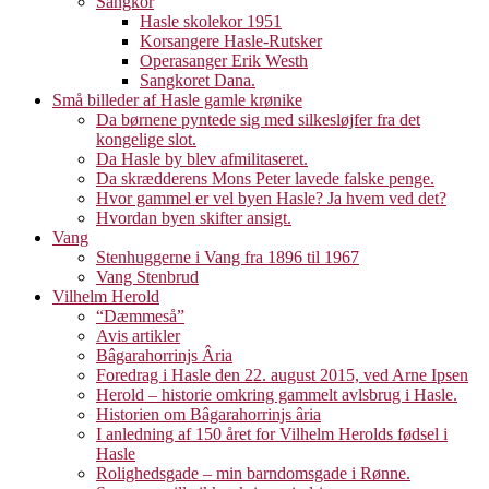
Sangkor
Hasle skolekor 1951
Korsangere Hasle-Rutsker
Operasanger Erik Westh
Sangkoret Dana.
Små billeder af Hasle gamle krønike
Da børnene pyntede sig med silkesløjfer fra det
kongelige slot.
Da Hasle by blev afmilitaseret.
Da skrædderens Mons Peter lavede falske penge.
Hvor gammel er vel byen Hasle? Ja hvem ved det?
Hvordan byen skifter ansigt.
Vang
Stenhuggerne i Vang fra 1896 til 1967
Vang Stenbrud
Vilhelm Herold
“Dæmmeså”
Avis artikler
Bâgarahorrinjs Âria
Foredrag i Hasle den 22. august 2015, ved Arne Ipsen
Herold – historie omkring gammelt avlsbrug i Hasle.
Historien om Bâgarahorrinjs âria
I anledning af 150 året for Vilhelm Herolds fødsel i
Hasle
Rolighedsgade – min barndomsgade i Rønne.