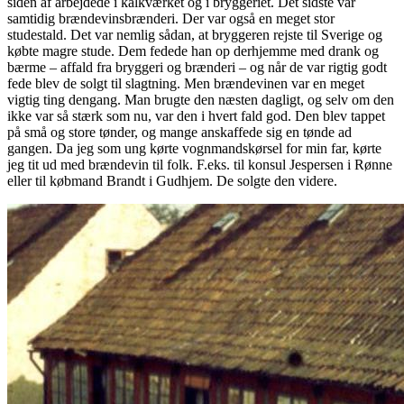
siden af arbejdede i kalkværket og i bryggeriet. Det sidste var
samtidig brændevinsbrænderi. Der var også en meget stor
studestald. Det var nemlig sådan, at bryggeren rejste til Sverige og
købte magre stude. Dem fedede han op derhjemme med drank og
bærme – affald fra bryggeri og brænderi – og når de var rigtig godt
fede blev de solgt til slagtning. Men brændevinen var en meget
vigtig ting dengang. Man brugte den næsten dagligt, og selv om den
ikke var så stærk som nu, var den i hvert fald god. Den blev tappet
på små og store tønder, og mange anskaffede sig en tønde ad
gangen. Da jeg som ung kørte vognmandskørsel for min far, kørte
jeg tit ud med brændevin til folk. F.eks. til konsul Jespersen i Rønne
eller til købmand Brandt i Gudhjem. De solgte den videre.