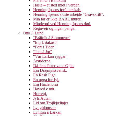
Fra en Ø i Baltikum
Hasle – et sted midt i verden.
Henning Ipsens forfatterskab.
Henning Ipsens sidste arbejde “Gravskrift”.
Min far er ikke BARE murer.
Mindeord ved Henning Ipsens død.
Regnvejr og ingen penge.
Otto J. Lund
“Brâfolk å Stommene”
“Enj Urtakåst”
“Forr i Tider”
“Jem å Jor”
“Vår Larkan ryggar”
Årstiderna.
Då Jens Peter va te Gjile.
Ejn Drajnijnssvensk.
En Rask Pige
En ugga for Jyl.
Enj Hâzlehorra
Hawed e mit
Horrenj.
Jyla Autan.
Lid om Trojlkjælinjer
Lyngblomster
Lyngijn å Larkan