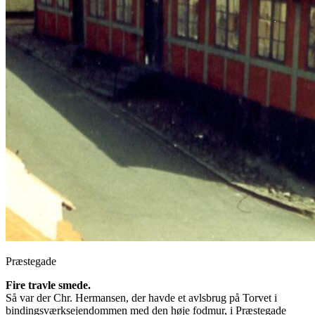
Præstegade
Fire travle smede.
Så var der Chr. Hermansen, der havde et avlsbrug på Torvet i
bindingsværksejendommen med den høje fodmur, i Præstegade