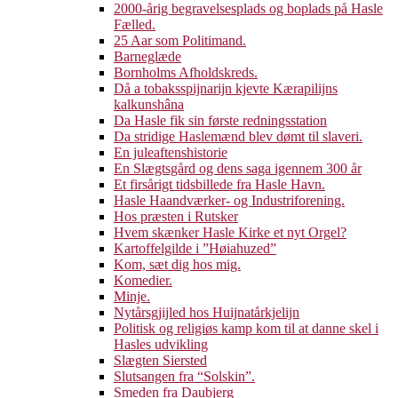
2000-årig begravelsesplads og boplads på Hasle
Fælled.
25 Aar som Politimand.
Barneglæde
Bornholms Afholdskreds.
Då a tobaksspijnarijn kjevte Kærapilijns
kalkunshâna
Da Hasle fik sin første redningsstation
Da stridige Haslemænd blev dømt til slaveri.
En juleaftenshistorie
En Slægtsgård og dens saga igennem 300 år
Et firsårigt tidsbillede fra Hasle Havn.
Hasle Haandværker- og Industriforening.
Hos præsten i Rutsker
Hvem skænker Hasle Kirke et nyt Orgel?
Kartoffelgilde i ”Høiahuzed”
Kom, sæt dig hos mig.
Komedier.
Minje.
Nytårsgjijled hos Huijnatårkjelijn
Politisk og religiøs kamp kom til at danne skel i
Hasles udvikling
Slægten Siersted
Slutsangen fra “Solskin”.
Smeden fra Daubjerg