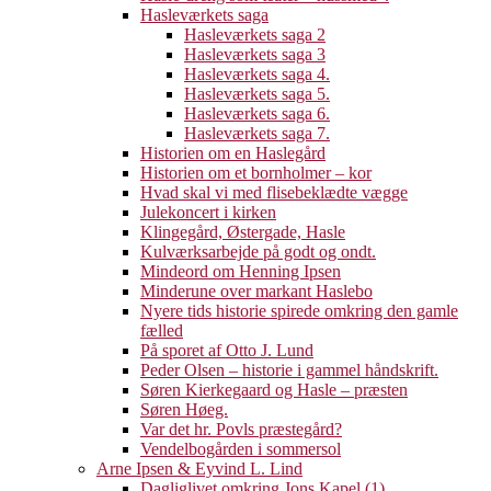
Hasleværkets saga
Hasleværkets saga 2
Hasleværkets saga 3
Hasleværkets saga 4.
Hasleværkets saga 5.
Hasleværkets saga 6.
Hasleværkets saga 7.
Historien om en Haslegård
Historien om et bornholmer – kor
Hvad skal vi med flisebeklædte vægge
Julekoncert i kirken
Klingegård, Østergade, Hasle
Kulværksarbejde på godt og ondt.
Mindeord om Henning Ipsen
Minderune over markant Haslebo
Nyere tids historie spirede omkring den gamle
fælled
På sporet af Otto J. Lund
Peder Olsen – historie i gammel håndskrift.
Søren Kierkegaard og Hasle – præsten
Søren Høeg.
Var det hr. Povls præstegård?
Vendelbogården i sommersol
Arne Ipsen & Eyvind L. Lind
Dagliglivet omkring Jons Kapel (1)