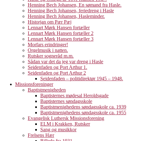
Henning Bech Johansen, En sømand fra Hasle.
Henning Bech Johansen, feriedreng i Hasle
Henning Bech Johansen, Hasleminder.
Historjan om Pær Pæj
Lennart Mørk Hansen fortæller
Lennart Mørk Hansen fortæller 2
Lennart Mørk Hansen fortæller 3
Morfars erindringer!
Orgelmusik i natten.
Rutsker sogneråd m.m.
Sådan var det da jeg var dreng i Hasle
Seidenfaden og Port Arthur 1.
Seidenfaden og Port Arthur 2
Seidenfaden – politidirektør 1945 – 1948.
Missionsforeninger
Baptistmenigheden
Baptisternes mødesal Heroldsgade
Baptisternes søndagsskole
Baptistmenighedens søndagsskole ca. 1939
Baptistmenighedens søndagsskole ca. 1955
Evangelisk Luthersk Missionsforening
ELM i Krakken, Rutsker
Sang og musikkor
Frelsens Hær
Billede fra 1931