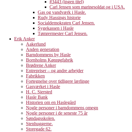
#3443 (ingen titel)
Carl Jensen som marinesoldat og i USA.
Gas og vandværk i Hasle.
Rudy Hassings historie
Socialdemokraten Carl Jensen.
Sygekassen i Hasle
Tømrermester Carl Jensen.
Erik Anker
Aakerlund
Anden generation
Barndommens by Hasle
Bornholms Kønrøgfabrik
Brødrene Anker
Entrepriser – og andre arbejder
Fabrikken
Fortegnelse over tidligere lærlinge
Gasværket i Hasle
H. C. Siersted
Hasle Bank
Historien om en Haslegård
Nogle personer i barndommens omegn
Nogle personer i de seneste 75 år
Søndagsskolen.
Stenhuggerne.
Storegade 62.