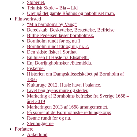
Støberiet.
Teknisk Skole – Bia – Lid
Uret på det gamle Rådhus og nabohuset m.m.
Filmværksted
“Min barndoms by Vang”
Beredskab, Beskyttelse, Besættelse, Befrielse.
Birthe Pedersen læser bornholmsk.
Bornholm rundt før og nu 1
Bornholm rundt før og nu, nr. 2.
Den sidste fisker i Sorthat
En hilsen til Hasle fra Elisabeth.
Enj Borrijngholmsker Ættemidda.
Fiskerne.
Historien om Dampskibsselskabet på Bornholm af
1866
Kulturuge 2012, Hasle havn i balance.
Livet bag byens mure og steder.
Markering af Bornholms befrielse fra Sverige 1658 –
året 2019
Markeringen 2013 af 1658 arrangementet.
På sporet af de Bornholmske redningskorps
Rønne rundt før og nu.
Stenhuggerne
Forfattere
Aakerlund