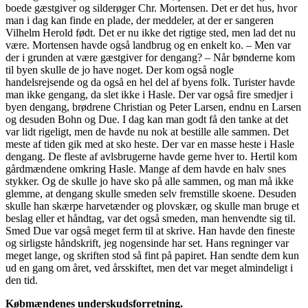
boede gæstgiver og silderøger Chr. Mortensen. Det er det hus, hvor
man i dag kan finde en plade, der meddeler, at der er sangeren
Vilhelm Herold født. Det er nu ikke det rigtige sted, men lad det nu
være. Mortensen havde også landbrug og en enkelt ko. – Men var
der i grunden at være gæstgiver for dengang? – Når bønderne kom
til byen skulle de jo have noget. Der kom også nogle
handelsrejsende og da også en hel del af byens folk. Turister havde
man ikke gengang, da slet ikke i Hasle. Der var også fire smedjer i
byen dengang, brødrene Christian og Peter Larsen, endnu en Larsen
og desuden Bohn og Due. I dag kan man godt få den tanke at det
var lidt rigeligt, men de havde nu nok at bestille alle sammen. Det
meste af tiden gik med at sko heste. Der var en masse heste i Hasle
dengang. De fleste af avlsbrugerne havde gerne hver to. Hertil kom
gårdmændene omkring Hasle. Mange af dem havde en halv snes
stykker. Og de skulle jo have sko på alle sammen, og man må ikke
glemme, at dengang skulle smeden selv fremstille skoene. Desuden
skulle han skærpe harvetænder og plovskær, og skulle man bruge et
beslag eller et håndtag, var det også smeden, man henvendte sig til.
Smed Due var også meget ferm til at skrive. Han havde den fineste
og sirligste håndskrift, jeg nogensinde har set. Hans regninger var
meget lange, og skriften stod så fint på papiret. Han sendte dem kun
ud en gang om året, ved årsskiftet, men det var meget almindeligt i
den tid.
Købmændenes underskudsforretning.