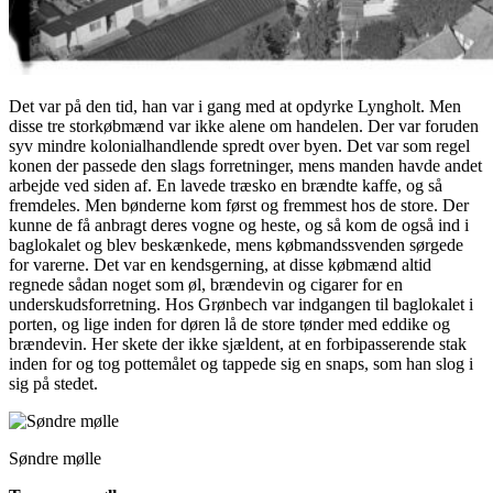
Det var på den tid, han var i gang med at opdyrke Lyngholt. Men
disse tre storkøbmænd var ikke alene om handelen. Der var foruden
syv mindre kolonialhandlende spredt over byen. Det var som regel
konen der passede den slags forretninger, mens manden havde andet
arbejde ved siden af. En lavede træsko en brændte kaffe, og så
fremdeles. Men bønderne kom først og fremmest hos de store. Der
kunne de få anbragt deres vogne og heste, og så kom de også ind i
baglokalet og blev beskænkede, mens købmandssvenden sørgede
for varerne. Det var en kendsgerning, at disse købmænd altid
regnede sådan noget som øl, brændevin og cigarer for en
underskudsforretning. Hos Grønbech var indgangen til baglokalet i
porten, og lige inden for døren lå de store tønder med eddike og
brændevin. Her skete der ikke sjældent, at en forbipasserende stak
inden for og tog pottemålet og tappede sig en snaps, som han slog i
sig på stedet.
Søndre mølle