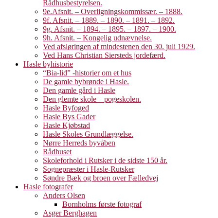
Rådhusbestyrelsen.
9e.Afsnit. – Overligningskommissær. – 1888.
9f. Afsnit. – 1889. – 1890. – 1891. – 1892.
9g. Afsnit. – 1894. – 1895. – 1897. – 1900.
9h. Afsnit. – Kongelig udnævnelse.
Ved afsløringen af mindestenen den 30. juli 1929.
Ved Hans Christian Siersteds jordefærd.
Hasle byhistorie
“Bia-lid” -historier om et hus
De gamle bybrønde i Hasle.
Den gamle gård i Hasle
Den glemte skole – pogeskolen.
Hasle Byfoged
Hasle Bys Gader
Hasle Kjøbstad
Hasle Skoles Grundlæggelse.
Nørre Herreds byvåben
Rådhuset
Skoleforhold i Rutsker i de sidste 150 år.
Sognepræster i Hasle-Rutsker
Søndre Bæk og broen over Fælledvej
Hasle fotografer
Anders Olsen
Bornholms første fotograf
Asger Berghagen