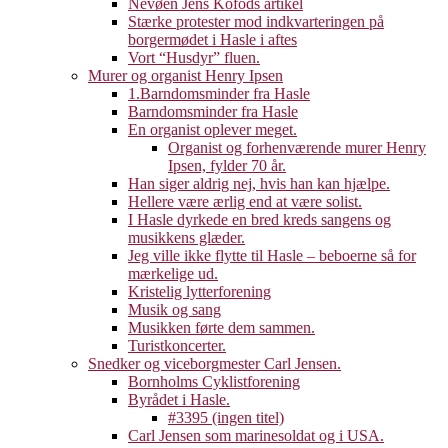
Nevøen Jens Kofods artikel
Stærke protester mod indkvarteringen på
borgermødet i Hasle i aftes
Vort “Husdyr” fluen.
Murer og organist Henry Ipsen
1.Barndomsminder fra Hasle
Barndomsminder fra Hasle
En organist oplever meget.
Organist og forhenværende murer Henry
Ipsen, fylder 70 år.
Han siger aldrig nej, hvis han kan hjælpe.
Hellere være ærlig end at være solist.
I Hasle dyrkede en bred kreds sangens og
musikkens glæder.
Jeg ville ikke flytte til Hasle – beboerne så for
mærkelige ud.
Kristelig lytterforening
Musik og sang
Musikken førte dem sammen.
Turistkoncerter.
Snedker og viceborgmester Carl Jensen.
Bornholms Cyklistforening
Byrådet i Hasle.
#3395 (ingen titel)
Carl Jensen som marinesoldat og i USA.