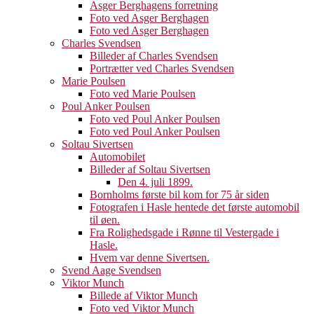
Asger Berghagens forretning
Foto ved Asger Berghagen
Foto ved Asger Berghagen
Charles Svendsen
Billeder af Charles Svendsen
Portrætter ved Charles Svendsen
Marie Poulsen
Foto ved Marie Poulsen
Poul Anker Poulsen
Foto ved Poul Anker Poulsen
Foto ved Poul Anker Poulsen
Soltau Sivertsen
Automobilet
Billeder af Soltau Sivertsen
Den 4. juli 1899.
Bornholms første bil kom for 75 år siden
Fotografen i Hasle hentede det første automobil
til øen.
Fra Rolighedsgade i Rønne til Vestergade i
Hasle.
Hvem var denne Sivertsen.
Svend Aage Svendsen
Viktor Munch
Billede af Viktor Munch
Foto ved Viktor Munch