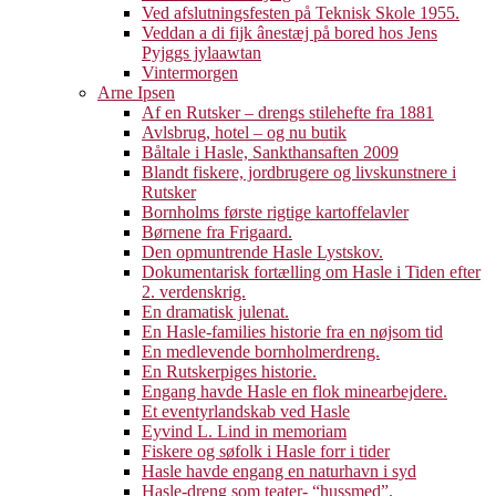
Ved afslutningsfesten på Teknisk Skole 1955.
Veddan a di fijk ânestæj på bored hos Jens
Pyjggs jylaawtan
Vintermorgen
Arne Ipsen
Af en Rutsker – drengs stilehefte fra 1881
Avlsbrug, hotel – og nu butik
Båltale i Hasle, Sankthansaften 2009
Blandt fiskere, jordbrugere og livskunstnere i
Rutsker
Bornholms første rigtige kartoffelavler
Børnene fra Frigaard.
Den opmuntrende Hasle Lystskov.
Dokumentarisk fortælling om Hasle i Tiden efter
2. verdenskrig.
En dramatisk julenat.
En Hasle-families historie fra en nøjsom tid
En medlevende bornholmerdreng.
En Rutskerpiges historie.
Engang havde Hasle en flok minearbejdere.
Et eventyrlandskab ved Hasle
Eyvind L. Lind in memoriam
Fiskere og søfolk i Hasle forr i tider
Hasle havde engang en naturhavn i syd
Hasle-dreng som teater- “hussmed”.