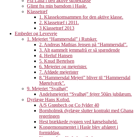
Fra Laila i den aktive skoleklasse
Glimt fra min barndom i Hasle.
Klassetræf
1. Klassekomsammen for den aktive klasse.
2. Klassetræf i 2011.
3 Klassetræf 2013
Embeder og Leveveje
1. Mejeriet “Hammersdal” i Rutsker.
2. Andreas Mathias Jensen på “Hammersdal”.
3. Alt gammelt jemmafrå er så spændende
4. Herluf Hansen
5. Knud Bertelsen
6. Mejerier og mejerister.
7. Afdøde mejerister
8.”Hammersdal Mejeri” bliver til “Hammersdal
Mørtelværk”.
9. Mejeriet “Svalhøj”
Andelsmejeriet “Svalhøj” fejrer 50års jubilæum.
Dyrlæge Hans Kofod.
A/S Grønbech og Co fylder 40
Bornholmsk dyrlæge slutter kontrakt med Ghana
regeringen
Hest brækkede ryggen ved kørselsuheld.
Kongemonumentet i Hasle blev afsløret i
formiddag.