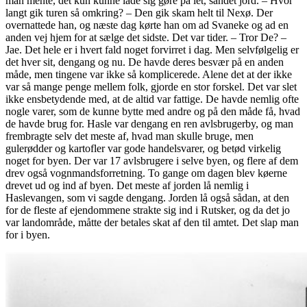
man mente, det kun kunne lade sig gøre på let, sandet jord. – Hvor
langt gik turen så omkring? – Den gik skam helt til Nexø. Der
overnattede han, og næste dag kørte han om ad Svaneke og ad en
anden vej hjem for at sælge det sidste. Det var tider. – Tror De? –
Jae. Det hele er i hvert fald noget forvirret i dag. Men selvfølgelig er
det hver sit, dengang og nu. De havde deres besvær på en anden
måde, men tingene var ikke så komplicerede. Alene det at der ikke
var så mange penge mellem folk, gjorde en stor forskel. Det var slet
ikke ensbetydende med, at de altid var fattige. De havde nemlig ofte
nogle varer, som de kunne bytte med andre og på den måde få, hvad
de havde brug for. Hasle var dengang en ren avlsbrugerby, og man
frembragte selv det meste af, hvad man skulle bruge, men
gulerødder og kartofler var gode handelsvarer, og betød virkelig
noget for byen. Der var 17 avlsbrugere i selve byen, og flere af dem
drev også vognmandsforretning. To gange om dagen blev køerne
drevet ud og ind af byen. Det meste af jorden lå nemlig i
Haslevangen, som vi sagde dengang. Jorden lå også sådan, at den
for de fleste af ejendommene strakte sig ind i Rutsker, og da det jo
var landområde, måtte der betales skat af den til amtet. Det slap man
for i byen.