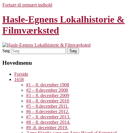
Fortsæt til primært indhold
Hasle-Egnens Lokalhistorie &
Filmværksted
Søg
Hovedmenu
Forside
1658
#1 – 8. december 1908
#2 – 8.december 2008
#3 – 8. december 2009
#4 – 8. december 2010
#5 – 8.december 2011.
#6 – 8.december 2012.
#7 – 8. december 2013.
#8 – 8. december 2014.
#9 -8. december 2019.
Anne Skjerks sang om Anna Haard af Segerstad