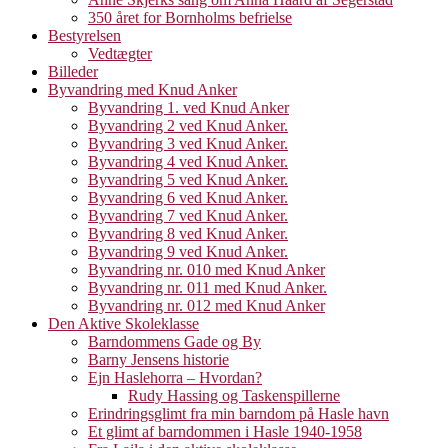
350 året for Bornholms befrielse
Bestyrelsen
Vedtægter
Billeder
Byvandring med Knud Anker
Byvandring 1. ved Knud Anker
Byvandring 2 ved Knud Anker.
Byvandring 3 ved Knud Anker.
Byvandring 4 ved Knud Anker.
Byvandring 5 ved Knud Anker.
Byvandring 6 ved Knud Anker.
Byvandring 7 ved Knud Anker.
Byvandring 8 ved Knud Anker.
Byvandring 9 ved Knud Anker.
Byvandring nr. 010 med Knud Anker
Byvandring nr. 011 med Knud Anker.
Byvandring nr. 012 med Knud Anker
Den Aktive Skoleklasse
Barndommens Gade og By
Barny Jensens historie
Ejn Haslehorra – Hvordan?
Rudy Hassing og Taskenspillerne
Erindringsglimt fra min barndom på Hasle havn
Et glimt af barndommen i Hasle 1940-1958