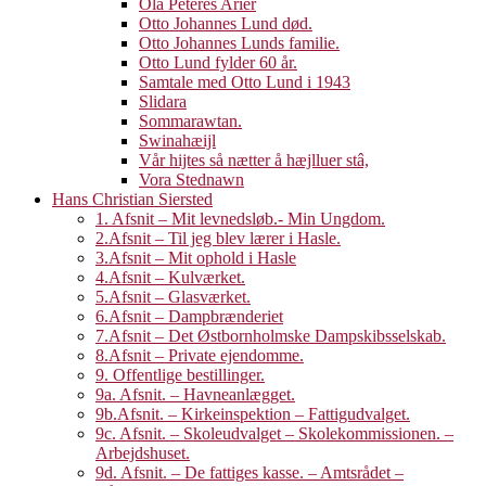
Ola Peteres Arier
Otto Johannes Lund død.
Otto Johannes Lunds familie.
Otto Lund fylder 60 år.
Samtale med Otto Lund i 1943
Slidara
Sommarawtan.
Swinahæijl
Vår hijtes så nætter å hæjlluer stâ,
Vora Stednawn
Hans Christian Siersted
1. Afsnit – Mit levnedsløb.- Min Ungdom.
2.Afsnit – Til jeg blev lærer i Hasle.
3.Afsnit – Mit ophold i Hasle
4.Afsnit – Kulværket.
5.Afsnit – Glasværket.
6.Afsnit – Dampbrænderiet
7.Afsnit – Det Østbornholmske Dampskibsselskab.
8.Afsnit – Private ejendomme.
9. Offentlige bestillinger.
9a. Afsnit. – Havneanlægget.
9b.Afsnit. – Kirkeinspektion – Fattigudvalget.
9c. Afsnit. – Skoleudvalget – Skolekommissionen. –
Arbejdshuset.
9d. Afsnit. – De fattiges kasse. – Amtsrådet –