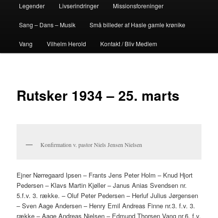
Legender
Livserindringer
Missionsforeninger
Sang – Dans – Musik
Små billeder af Hasle gamle krønike
Vang
Vilhelm Herold
Kontakt / Bliv Medlem
Rutsker 1934 – 25. marts
Konfirmation v. pastor Niels Jensen Nielsen
Ejner Nørregaard Ipsen – Frants Jens Peter Holm – Knud Hjort
Pedersen – Klavs Martin Kjøller – Janus Anias Svendsen nr.
5.f.v. 3. række. – Oluf Peter Pedersen – Herluf Julius Jørgensen
– Sven Aage Andersen – Henry Emil Andreas Finne nr.3. f.v. 3.
række – Aage Andreas Nielsen – Edmund Thorsen Vang nr.6. f.v.