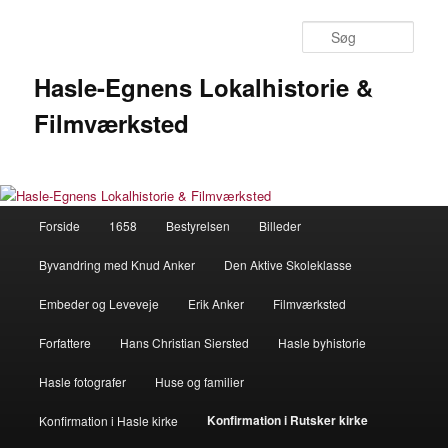
Fortsæt
til
Søg
primært
indhold
Hasle-Egnens Lokalhistorie &
Filmværksted
Hovedmenu
Forside
1658
Bestyrelsen
Billeder
Byvandring med Knud Anker
Den Aktive Skoleklasse
Embeder og Leveveje
Erik Anker
Filmværksted
Forfattere
Hans Christian Siersted
Hasle byhistorie
Hasle fotografer
Huse og familier
Konfirmation i Rutsker kirke
Konfirmation i Hasle kirke