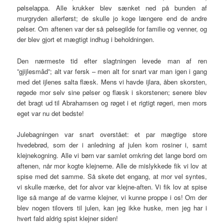
pølselappa. Alle krukker blev sænket ned på bunden af
murgryden allerførst; de skulle jo koge længere end de andre
pølser. Om aftenen var der så pølsegilde for familie og venner, og
der blev gjort et mægtigt indhug i beholdningen.
Den nærmeste tid efter slagtningen levede man af ren
”gjijlesmâd”; alt var fersk – men alt for snart var man igen i gang
med det ijlenes salta flæsk. Mens vi havde ijlara, åben skorsten,
røgede mor selv sine pølser og flæsk i skorstenen; senere blev
det bragt ud til Abrahamsen og røget i et rigtigt røgeri, men mors
eget var nu det bedste!
Julebagningen var snart overstået: et par mægtige store
hvedebrød, som der i anledning af julen kom rosiner i, samt
klejnekogning. Alle vi børn var samlet omkring det lange bord om
aftenen, når mor kogte klejnerne. Alle de mislykkede fik vi lov at
spise med det samme. Så skete det engang, at mor vel syntes,
vi skulle mærke, det for alvor var klejne-aften. Vi fik lov at spise
lige så mange af de varme klejner, vi kunne proppe i os! Om der
blev nogen tilovers til julen, kan jeg ikke huske, men jeg har i
hvert fald aldrig spist klejner siden!