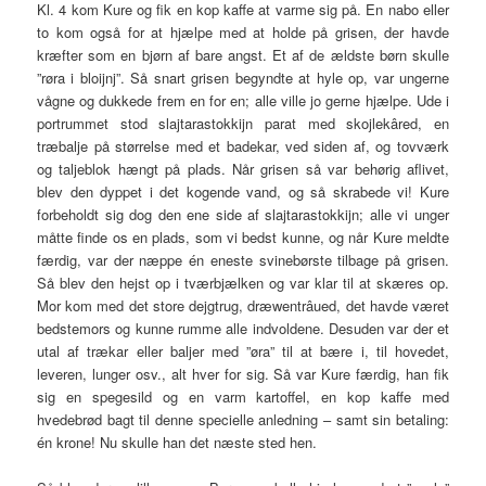
Kl. 4 kom Kure og fik en kop kaffe at varme sig på. En nabo eller
to kom også for at hjælpe med at holde på grisen, der havde
kræfter som en bjørn af bare angst. Et af de ældste børn skulle
”røra i bloijnj”. Så snart grisen begyndte at hyle op, var ungerne
vågne og dukkede frem en for en; alle ville jo gerne hjælpe. Ude i
portrummet stod slajtarastokkijn parat med skojlekâred, en
træbalje på størrelse med et badekar, ved siden af, og tovværk
og taljeblok hængt på plads. Når grisen så var behørig aflivet,
blev den dyppet i det kogende vand, og så skrabede vi! Kure
forbeholdt sig dog den ene side af slajtarastokkijn; alle vi unger
måtte finde os en plads, som vi bedst kunne, og når Kure meldte
færdig, var der næppe én eneste svinebørste tilbage på grisen.
Så blev den hejst op i tværbjælken og var klar til at skæres op.
Mor kom med det store dejgtrug, dræwentrâued, det havde været
bedstemors og kunne rumme alle indvoldene. Desuden var der et
utal af trækar eller baljer med ”øra” til at bære i, til hovedet,
leveren, lunger osv., alt hver for sig. Så var Kure færdig, han fik
sig en spegesild og en varm kartoffel, en kop kaffe med
hvedebrød bagt til denne specielle anledning – samt sin betaling:
én krone! Nu skulle han det næste sted hen.