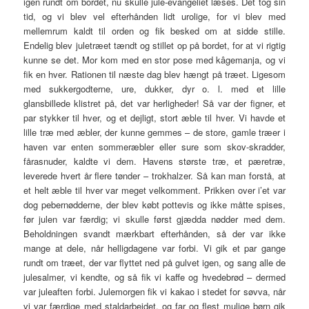
igen rundt om bordet, nu skulle jule-evangeliet læses. Det tog sin
tid, og vi blev vel efterhånden lidt urolige, for vi blev med
mellemrum kaldt til orden og fik besked om at sidde stille.
Endelig blev juletræet tændt og stillet op på bordet, for at vi rigtig
kunne se det. Mor kom med en stor pose med kâgemanja, og vi
fik en hver. Rationen til næste dag blev hængt på træet. Ligesom
med sukkergodterne, ure, dukker, dyr o. l. med et lille
glansbillede klistret på, det var herligheder! Så var der figner, et
par stykker til hver, og et dejligt, stort æble til hver. Vi havde et
lille træ med æbler, der kunne gemmes – de store, gamle træer i
haven var enten sommeræbler eller sure som skov-skradder,
fårasnuder, kaldte vi dem. Havens største træ, et pæretræ,
leverede hvert år flere tønder – trokhalzer. Så kan man forstå, at
et helt æble til hver var meget velkomment. Prikken over i’et var
dog pebernødderne, der blev købt pottevis og ikke måtte spises,
før julen var færdig; vi skulle først gjædda nødder med dem.
Beholdningen svandt mærkbart efterhånden, så der var ikke
mange at dele, når helligdagene var forbi. Vi gik et par gange
rundt om træet, der var flyttet ned på gulvet igen, og sang alle de
julesalmer, vi kendte, og så fik vi kaffe og hvedebrød – dermed
var juleaften forbi. Julemorgen fik vi kakao i stedet for søvva, når
vi var færdige med staldarbejdet, og far og flest mulige børn gik