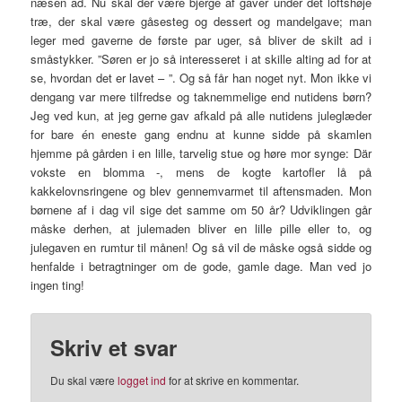
næsen ad. Nu skal der være bjerge af gaver under det loftshøje
træ, der skal være gåsesteg og dessert og mandelgave; man
leger med gaverne de første par uger, så bliver de skilt ad i
småstykker. ”Søren er jo så interesseret i at skille alting ad for at
se, hvordan det er lavet – ”. Og så får han noget nyt. Mon ikke vi
dengang var mere tilfredse og taknemmelige end nutidens børn?
Jeg ved kun, at jeg gerne gav afkald på alle nutidens juleglæder
for bare én eneste gang endnu at kunne sidde på skamlen
hjemme på gården i en lille, tarvelig stue og høre mor synge: Där
vokste en blomma -, mens de kogte kartofler lå på
kakkelovnsringene og blev gennemvarmet til aftensmaden. Mon
børnene af i dag vil sige det samme om 50 år? Udviklingen går
måske derhen, at julemaden bliver en lille pille eller to, og
julegaven en rumtur til månen! Og så vil de måske også sidde og
henfalde i betragtninger om de gode, gamle dage. Man ved jo
ingen ting!
Skriv et svar
Du skal være
logget ind
for at skrive en kommentar.