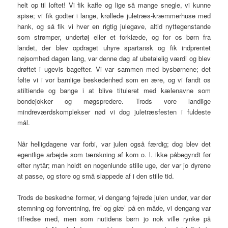
helt op til loftet! Vi fik kaffe og lige så mange snegle, vi kunne
spise; vi fik godter i lange, krøllede juletræs-kræmmerhuse med
hank, og så fik vi hver en rigtig julegave, altid nyttegenstande
som strømper, undertøj eller et forklæde, og for os børn fra
landet, der blev opdraget uhyre spartansk og fik indprentet
nøjsomhed dagen lang, var denne dag af ubetalelig værdi og blev
drøftet i ugevis bagefter. Vi var sammen med bysbørnene; det
følte vi i vor barnlige beskedenhed som en ære, og vi fandt os
stiltiende og bange i at blive tituleret med kælenavne som
bondejokker og møgspredere. Trods vore landlige
mindreværdskomplekser nød vi dog juletræsfesten i fuldeste
mål.
Når helligdagene var forbi, var julen også færdig; dog blev det
egentlige arbejde som tærskning af korn o. l. ikke påbegyndt før
efter nytår; man holdt en nogenlunde stille uge, der var jo dyrene
at passe, og store og små slappede af i den stille tid.
Trods de beskedne former, vi dengang fejrede julen under, var der
stemning og forventning, fre’ og glæ’ på en måde, vi dengang var
tilfredse med, men som nutidens børn jo nok ville rynke på