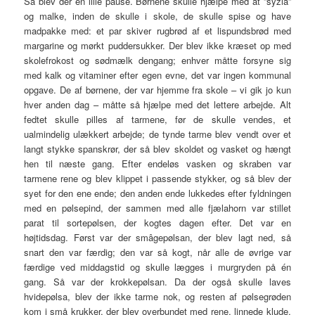
Så blev der en lille pause. Børnene skulle hjælpe med at ”syzla”
og malke, inden de skulle i skole, de skulle spise og have
madpakke med: et par skiver rugbrød af et lispundsbrød med
margarine og mørkt puddersukker. Der blev ikke kræset op med
skolefrokost og sødmælk dengang; enhver måtte forsyne sig
med kalk og vitaminer efter egen evne, det var ingen kommunal
opgave. De af børnene, der var hjemme fra skole – vi gik jo kun
hver anden dag – måtte så hjælpe med det lettere arbejde. Alt
fedtet skulle pilles af tarmene, før de skulle vendes, et
ualmindelig ulækkert arbejde; de tynde tarme blev vendt over et
langt stykke spanskrør, der så blev skoldet og vasket og hængt
hen til næste gang. Efter endeløs vasken og skraben var
tarmene rene og blev klippet i passende stykker, og så blev der
syet for den ene ende; den anden ende lukkedes efter fyldningen
med en pølsepind, der sammen med alle fjælahorn var stillet
parat til sortepølsen, der kogtes dagen efter. Det var en
højtidsdag. Først var der smâgepølsan, der blev lagt ned, så
snart den var færdig; den var så kogt, når alle de øvrige var
færdige ved middagstid og skulle lægges i murgryden på én
gang. Så var der krokkepølsan. Da der også skulle laves
hvidepølsa, blev der ikke tarme nok, og resten af pølsegrøden
kom i små krukker, der blev overbundet med rene, linnede klude,