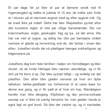
Et par dage før jul blev et par af børnene sendt ned til
Ingemarsgård og købte et juletræ til 15 øre; de måtte selv finde
et i skoven på et nærmere angivet sted og efter opgivet mål. Og
de snød ikke på målet! Dette træ blev lillejuleaften pyntet efter
alle kunstens regler af otte par villige barnehænder. Der var
kræmmerhuse, engle, grankogler, flag og lys, så det arme, lille
træ var ved at segne, og aldrig har otte par barneøjne strålet
varmere af glæde og forventning end de, der fantes i stuen den
aften. Juleaften skulle der så yderligere hænges sukkerfigurer og
kâgemanjna på.
Juleaftens dag kom hele familien i baljen om formiddagen og blev
skuret, så de hvide hårtoppe blev næsten ukendelige, og vi fik
rent på frå bonn å op. Der blev syzlad tidligt – og endelig var det
juleaften. Den aften blev grøden serveret på hver sin dybe
tallerken; fælles-grødfadet var forfremmet til at være base for
denne ene gang, og vi fik sødt øl af hver sin kop. Mandelgave
kendte man ikke dengang. Klipfisken og den jemma-ronkada
sennep var vi ikke så særlig henrykte for, men grøden havde jo
også lagt en god bund. Så blev der vasket op, og vi samledes