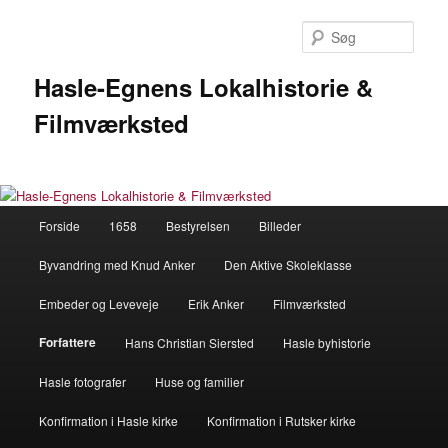
Fortsæt
til
Søg
primært
indhold
Hasle-Egnens Lokalhistorie &
Filmværksted
Hovedmenu
Forside
1658
Bestyrelsen
Billeder
Byvandring med Knud Anker
Den Aktive Skoleklasse
Embeder og Leveveje
Erik Anker
Filmværksted
Forfattere
Hans Christian Siersted
Hasle byhistorie
Hasle fotografer
Huse og familier
Konfirmation i Hasle kirke
Konfirmation i Rutsker kirke