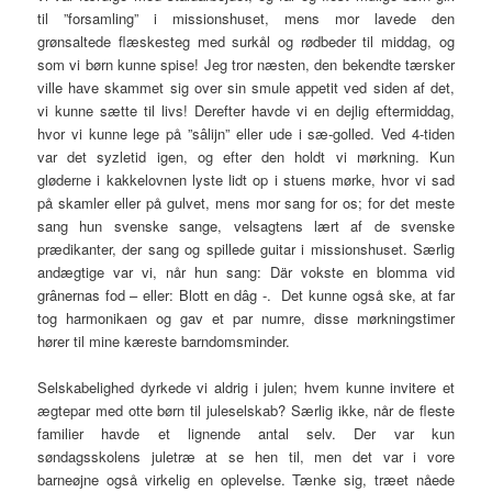
til ”forsamling” i missionshuset, mens mor lavede den
grønsaltede flæskesteg med surkål og rødbeder til middag, og
som vi børn kunne spise! Jeg tror næsten, den bekendte tærsker
ville have skammet sig over sin smule appetit ved siden af det,
vi kunne sætte til livs! Derefter havde vi en dejlig eftermiddag,
hvor vi kunne lege på ”sâlijn” eller ude i sæ-golled. Ved 4-tiden
var det syzletid igen, og efter den holdt vi mørkning. Kun
gløderne i kakkelovnen lyste lidt op i stuens mørke, hvor vi sad
på skamler eller på gulvet, mens mor sang for os; for det meste
sang hun svenske sange, velsagtens lært af de svenske
prædikanter, der sang og spillede guitar i missionshuset. Særlig
andægtige var vi, når hun sang: Där vokste en blomma vid
grânernas fod – eller: Blott en dâg -. Det kunne også ske, at far
tog harmonikaen og gav et par numre, disse mørkningstimer
hører til mine kæreste barndomsminder.
Selskabelighed dyrkede vi aldrig i julen; hvem kunne invitere et
ægtepar med otte børn til juleselskab? Særlig ikke, når de fleste
familier havde et lignende antal selv. Der var kun
søndagsskolens juletræ at se hen til, men det var i vore
barneøjne også virkelig en oplevelse. Tænke sig, træet nåede