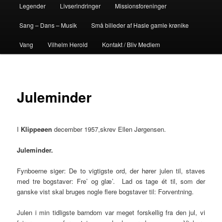
Legender
Livserindringer
Missionsforeninger
Sang – Dans – Musik
Små billeder af Hasle gamle krønike
Vang
Vilhelm Herold
Kontakt / Bliv Medlem
Juleminder
I
Klippeøen
december 1957,skrev Ellen Jørgensen.
Juleminder.
Fynboerne siger: De to vigtigste ord, der hører julen til, staves
med tre bogstaver: Fre’ og glæ’. Lad os tage ét til, som der
ganske vist skal bruges nogle flere bogstaver til: Forventning.
Julen i min tidligste barndom var meget forskellig fra den jul, vi