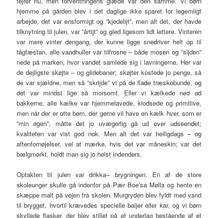
fejrer nu, men forventningens glæde var den samme. Vi børn
hjemme på gården blev i det daglige ikke sparet for legemligt
arbejde, det var ensformigt og ”kjedelijt”, men alt det, der havde
tilknytning til julen, var ”ârtijt” og gled ligesom lidt lettere. Vinteren
var mere vinter dengang, der kunne ligge snedriver helt op til
tâgfæstan, alle vandhuller var tilfrosne – både mosen og ”sijden”
nede på marken, hvor vandet samlede sig i lavningerne. Her var
de dejligste skøjte – og glidebaner; skøjter kostede jo penge, så
de var sjældne, men så ”skrijde” vi på de flade træskobunde, og
det var mindst lige så morsomt. Eller vi kælkede ned ad
bakkerne, alle kælke var hjemmelavede, klodsede og primitive,
men når der er otte børn, der gerne vil have en kælk hver, som er
”min egen”, måtte det jo uvægerlig gå ud over udseendet;
kvaliteten var vist god nok. Men alt det var helligdags – og
aftenfornøjelser, vel at mærke, hvis det var måneskin; var det
bælgmørkt, holdt man sig jo helst indendørs.
Optakten til julen var drikka– brygningen. En af de store
skoleunger skulle gå indenfor på Pær Boe’sa Mølla og hente en
skæppe malt på vejen fra skolen. Murgryden blev fyldt med vand
til brygget, hvortil krævedes specielle baljer eller kar, og vi børn
skyllede flasker, der blev stillet på et underlag bestående af et