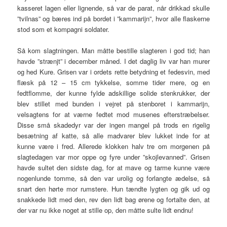
kasseret lagen eller lignende, så var de parat, når drikkad skulle
”tvilnas” og bæres ind på bordet i ”kammarijn”, hvor alle flaskerne
stod som et kompagni soldater.
Så kom slagtningen. Man måtte bestille slagteren i god tid; han
havde ”strænjt” i december måned. I det daglig liv var han murer
og hed Kure. Grisen var i ordets rette betydning et fedesvin, med
flæsk på 12 – 15 cm tykkelse, somme tider mere, og en
fedtflomme, der kunne fylde adskillige solide stenkrukker, der
blev stillet med bunden i vejret på stenboret i kammarijn,
velsagtens for at værne fedtet mod musenes efterstræbelser.
Disse små skadedyr var der ingen mangel på trods en rigelig
besætning af katte, så alle madvarer blev lukket inde for at
kunne være i fred. Allerede klokken halv tre om morgenen på
slagtedagen var mor oppe og fyre under ”skojlevanned”. Grisen
havde sultet den sidste dag, for at mave og tarme kunne være
nogenlunde tomme, så den var urolig og forlangte ædelse, så
snart den hørte mor rumstere. Hun tændte lygten og gik ud og
snakkede lidt med den, rev den lidt bag ørene og fortalte den, at
der var nu ikke noget at stille op, den måtte sulte lidt endnu!