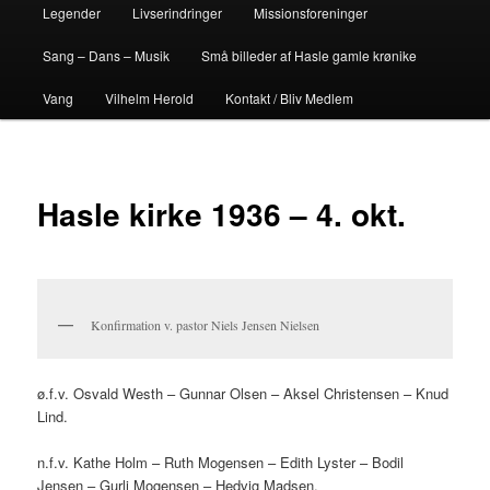
Legender
Livserindringer
Missionsforeninger
Sang – Dans – Musik
Små billeder af Hasle gamle krønike
Vang
Vilhelm Herold
Kontakt / Bliv Medlem
Hasle kirke 1936 – 4. okt.
Konfirmation v. pastor Niels Jensen Nielsen
ø.f.v. Osvald Westh – Gunnar Olsen – Aksel Christensen – Knud
Lind.
n.f.v. Kathe Holm – Ruth Mogensen – Edith Lyster – Bodil
Jensen – Gurli Mogensen – Hedvig Madsen.