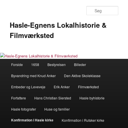
Fortsæt
til
Søg
primært
indhold
Hasle-Egnens Lokalhistorie &
Filmværksted
Hovedmenu
Forside
1658
Bestyrelsen
Billeder
Byvandring med Knud Anker
Den Aktive Skoleklasse
Embeder og Leveveje
Erik Anker
Filmværksted
Forfattere
Hans Christian Siersted
Hasle byhistorie
Hasle fotografer
Huse og familier
Konfirmation i Hasle kirke
Konfirmation i Rutsker kirke