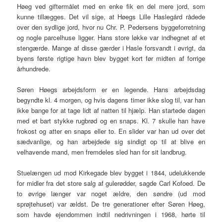
Høeg ved giftermålet med en enke fik en del mere jord, som
kunne tillægges. Det vil sige, at Høegs Lille Haslegård rådede
over den sydlige jord, hvor nu Chr. P. Pedersens byggeforretning
og nogle parcelhuse ligger. Hans store løkke var indhegnet af et
stengærde. Mange af disse gærder i Hasle forsvandt i øvrigt, da
byens første rigtige havn blev bygget kort før midten af forrige
århundrede.
Søren Høegs arbejdsform er en legende. Hans arbejdsdag
begyndte kl. 4 morgen, og hvis dagens timer ikke slog til, var han
ikke bange for at tage lidt af natten til hjælp. Han startede dagen
med et bart stykke rugbrød og en snaps. Kl. 7 skulle han have
frokost og atter en snaps eller to. En slider var han ud over det
sædvanlige, og han arbejdede sig sindigt op til at blive en
velhavende mand, men fremdeles sled han for sit landbrug.
Stuelængen ud mod Kirkegade blev bygget i 1844, udelukkende
for midler fra det store salg af gulerødder, sagde Carl Kofoed. De
to øvrige længer var noget ældre, den søndre (ud mod
sprøjtehuset) var ældst. De tre generationer efter Søren Høeg,
som havde ejendommen indtil nedrivningen i 1968, hørte til