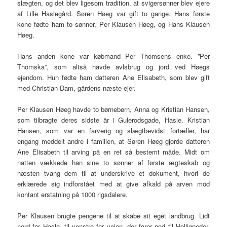
slægten, og det blev ligesom tradition, at svigersønner blev ejere
af Lille Haslegård. Søren Høeg var gift to gange. Hans første
kone fødte ham to sønner, Per Klausen Høeg, og Hans Klausen
Høeg.
Hans anden kone var købmand Per Thomsens enke. ”Per
Thomska”, som altså havde avlsbrug og jord ved Høegs
ejendom. Hun fødte ham datteren Ane Elisabeth, som blev gift
med Christian Dam, gårdens næste ejer.
Per Klausen Høeg havde to børnebørn, Anna og Kristian Hansen,
som tilbragte deres sidste år i Gulerodsgade, Hasle. Kristian
Hansen, som var en farverig og slægtbevidst fortæller, har
engang meddelt andre i familien, at Søren Høeg gjorde datteren
Ane Elisabeth til arving på en ret så bestemt måde. Midt om
natten vækkede han sine to sønner af første ægteskab og
næsten tvang dem til at underskrive et dokument, hvori de
erklærede sig indforstået med at give afkald på arven mod
kontant erstatning på 1000 rigsdalere.
Per Klausen brugte pengene til at skabe sit eget landbrug. Lidt
nord for Hasle, til venstre for vejen, der fører ned til Helligpeder,