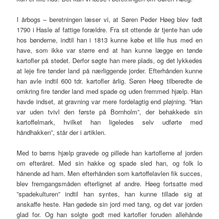
I årbogs – beretningen læser vi, at Søren Peder Høeg blev født
1790 i Hasle af fattige forældre. Fra sit ottende år tjente han ude
hos bønderne, indtil han i 1813 kunne købe et lille hus med en
have, som ikke var større end at han kunne lægge en tønde
kartofler på stedet. Derfor søgte han mere plads, og det lykkedes
at leje fire tønder land på nærliggende jorder. Efterhånden kunne
han avle indtil 600 tdr. kartofler årlig. Søren Høeg tilberedte de
omkring fire tønder land med spade og uden fremmed hjælp. Han
havde indset, at gravning var mere fordelagtig end pløjning. ”Han
var uden tvivl den første på Bornholm”, der behakkede sin
kartoffelmark, hvilket han ligeledes selv udførte med
håndhakken”, står der i artiklen.
Med to børns hjælp gravede og pillede han kartoflerne af jorden
om efteråret. Med sin hakke og spade sled han, og folk lo
hånende ad ham. Men efterhånden som kartoffelavlen fik succes,
blev fremgangsmåden efterlignet af andre. Høeg fortsatte med
”spadekulturen” indtil han syntes, han kunne tillade sig at
anskaffe heste. Han gødede sin jord med tang, og det var jorden
glad for. Og han solgte godt med kartofler foruden allehånde