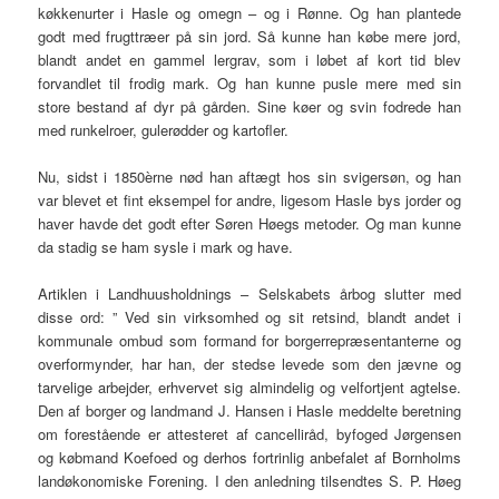
køkkenurter i Hasle og omegn – og i Rønne. Og han plantede
godt med frugttræer på sin jord. Så kunne han købe mere jord,
blandt andet en gammel lergrav, som i løbet af kort tid blev
forvandlet til frodig mark. Og han kunne pusle mere med sin
store bestand af dyr på gården. Sine køer og svin fodrede han
med runkelroer, gulerødder og kartofler.
Nu, sidst i 1850èrne nød han aftægt hos sin svigersøn, og han
var blevet et fint eksempel for andre, ligesom Hasle bys jorder og
haver havde det godt efter Søren Høegs metoder. Og man kunne
da stadig se ham sysle i mark og have.
Artiklen i Landhuusholdnings – Selskabets årbog slutter med
disse ord: ” Ved sin virksomhed og sit retsind, blandt andet i
kommunale ombud som formand for borgerrepræsentanterne og
overformynder, har han, der stedse levede som den jævne og
tarvelige arbejder, erhvervet sig almindelig og velfortjent agtelse.
Den af borger og landmand J. Hansen i Hasle meddelte beretning
om forestående er attesteret af cancelliråd, byfoged Jørgensen
og købmand Koefoed og derhos fortrinlig anbefalet af Bornholms
landøkonomiske Forening. I den anledning tilsendtes S. P. Høeg