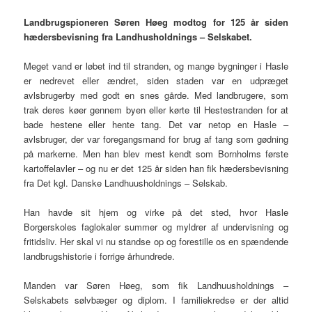
Landbrugspioneren Søren Høeg modtog for 125 år siden
hædersbevisning fra Landhusholdnings – Selskabet.
Meget vand er løbet ind til stranden, og mange bygninger i Hasle
er nedrevet eller ændret, siden staden var en udpræget
avlsbrugerby med godt en snes gårde. Med landbrugere, som
trak deres køer gennem byen eller kørte til Hestestranden for at
bade hestene eller hente tang. Det var netop en Hasle –
avlsbruger, der var foregangsmand for brug af tang som gødning
på markerne. Men han blev mest kendt som Bornholms første
kartoffelavler – og nu er det 125 år siden han fik hædersbevisning
fra Det kgl. Danske Landhuusholdnings – Selskab.
Han havde sit hjem og virke på det sted, hvor Hasle
Borgerskoles faglokaler summer og myldrer af undervisning og
fritidsliv. Her skal vi nu standse op og forestille os en spændende
landbrugshistorie i forrige århundrede.
Manden var Søren Høeg, som fik Landhuusholdnings –
Selskabets sølvbæger og diplom. I familiekredse er der altid