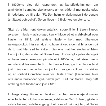
I 1830èrne blev det rapporteret, at kartoffeldyrkningen var
almindelig i samtlige sjællandske amter, både til menneskefoder,
til foderbrug og til salg. ”På Bornholm er dyrkningen i de senere
år tiltaget betydeligt”. Søren Høeg må tilskrives en stor ære.
Skal vi, sådan rent dokumentarisk, spore linjer i Søren Høegs
æra som Hasle – avlsbruger, kan vi kigge på et matrikelkort over
Hasle fra 1818, det ældste Hasle – kort med tilhørende
navneprotokol. Her ser vi, at to huse lå ved siden af hinanden på
de to matrikler syd for kirken. Den ene matrikel ejedes af Niels
Holm junior, den anden af Søren Høeg. For øvrigt syntes der også
at have været ejendom på stedet i 1650èrne, det viser byens
ældste kort fra nævnte tid. Her havde Høeg godt en tønde land
jord. Desuden havde han en jordlod i vangen stik øst for kirken
og en jordlod i området over for Hasle Frihed (Fælleden), hvor
otte andre hasleboer også havde jord. I alt har Søren Høeg haft
omkring fem tønder land jord i 1818.
I Høegs slægt findes en teori om, at han arvede ejendommen
efter to tanter. Og hans oldesøn, avlsbruger Carl Kofoed, gårdens
sidste beboer, fortalte engang til et bornholmsk dagblad, at Søren