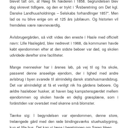
blevet talt om, at Høeg fik hæderen i 1858. begrundelsen blev
dog skrevet tidligere, og den er trykt i ”Årsberetning om Det kgl.
Danske Landhuusholdnings – Selskabs forhandlinger 1857”. Men
lad os nu blive enige om et 125 års jubilæum. Og historien vil
fremdeles være nævneværdig.
Avlsbrugergården, så vidt vides den eneste i Hasle med officielt
navn: Lille Haslegård, blev nedrevet i 1968, da kommunen havde
købt ejendommen efter at den sidste beboer var død, og skolen
udvidede derefter sine faciliteter.
Mange mennesker har i årenes løb, på vej til og fra skole,
passeret denne anseelige ejendom, der i lighed med andre
avlsbrug i byen svarede til almindelig dansk statshusmandsbrug.
Det var almindeligt at få et venligt nik fra gårdens beboere. Og
ældre hasleboer husker, at haven bag kampstensgærdet mellem
ejendommen og skolen havde en dejlig græsplæne, som i
forårstiden var oversået med skønne små blomster.
Tænke sig: I begyndelsen var ejendommen, denne store,
trelængede gård med den røde bindingsværks stuehusbygning,
kun et lille hus. Det kan vi læse i beretningen om Søren Høeg.