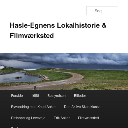
Fortsæt
til
Søg
primært
indhold
Hasle-Egnens Lokalhistorie &
Filmværksted
Hovedmenu
Forside
1658
Bestyrelsen
Billeder
Byvandring med Knud Anker
Den Aktive Skoleklasse
Embeder og Leveveje
Erik Anker
Filmværksted