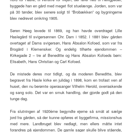
byggede han en gård med meget flot stuelænge. Jorden, som var
på 30 tønder, blev senere solgt til ”Brobækken” og bygningerne
blev nedrevet omkring 1905.
Søren Høeg levede til 1869, og han havde overdraget Lille
Haslegård til svigersønnen Chr. Dam i 1852. I 1881 blev gården
overtaget af Dams svigersøn, Hans Absalon Kofoed, som var fra
Brogård i Klemensker. Og endelig tilhørte ejendommen –
Kirkegade 2 – tre af Beneditte og Hans Absalon Kofoeds børn:
Elisabeth, Hans Christian og Carl Kofoed.
De mistede deres mor tidligt, og da moderen Beneditte, blev
begravet fra Hasle kirke en julidag i 1898, kom en trofast ven af
huset, den nu berømte operasanger Vilhelm Herold, overraskende
og sang solo. Det var en smuk handling, der gjorde godt på den
tunge dag.
Fra slutningen af 1920èrne begyndte ejerne så småt at sælge
jord fra gården, så der kunne opføres et byggefirma, missionshus
med mere. Landbruget blev nedlagt, men ellers måtte intet
forandres på ejendommen. De gamle sager skulle blive stående,