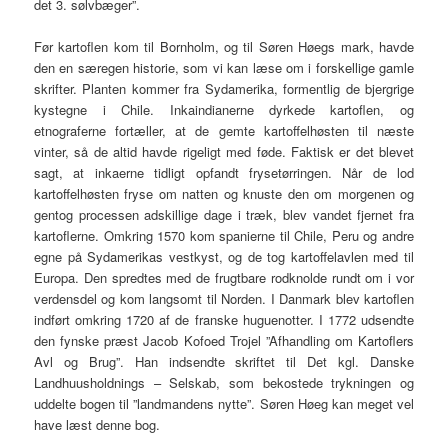
det 3. sølvbæger”.
Før kartoflen kom til Bornholm, og til Søren Høegs mark, havde
den en særegen historie, som vi kan læse om i forskellige gamle
skrifter. Planten kommer fra Sydamerika, formentlig de bjergrige
kystegne i Chile. Inkaindianerne dyrkede kartoflen, og
etnograferne fortæller, at de gemte kartoffelhøsten til næste
vinter, så de altid havde rigeligt med føde. Faktisk er det blevet
sagt, at inkaerne tidligt opfandt frysetørringen. Når de lod
kartoffelhøsten fryse om natten og knuste den om morgenen og
gentog processen adskillige dage i træk, blev vandet fjernet fra
kartoflerne. Omkring 1570 kom spanierne til Chile, Peru og andre
egne på Sydamerikas vestkyst, og de tog kartoffelavlen med til
Europa. Den spredtes med de frugtbare rodknolde rundt om i vor
verdensdel og kom langsomt til Norden. I Danmark blev kartoflen
indført omkring 1720 af de franske huguenotter. I 1772 udsendte
den fynske præst Jacob Kofoed Trojel ”Afhandling om Kartoflers
Avl og Brug”. Han indsendte skriftet til Det kgl. Danske
Landhuusholdnings – Selskab, som bekostede trykningen og
uddelte bogen til ”landmandens nytte”. Søren Høeg kan meget vel
have læst denne bog.