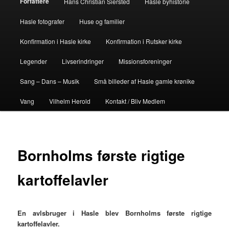
Forfattere
Hans Christian Siersted
Hasle byhistorie
Hasle fotografer
Huse og familier
Konfirmation i Hasle kirke
Konfirmation i Rutsker kirke
Legender
Livserindringer
Missionsforeninger
Sang – Dans – Musik
Små billeder af Hasle gamle krønike
Vang
Vilhelm Herold
Kontakt / Bliv Medlem
Bornholms første rigtige
kartoffelavler
En avlsbruger i Hasle blev Bornholms første rigtige
kartoffelavler.