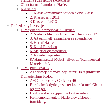
Fra Laila i den aktive skoleklasse
Glimt fra min barndom i Hasle.
Klassetræf
1. Klassekomsammen for den aktive klasse.
2. Klassetræf i 2011.
3 Klassetræf 2013
Embeder og Leveveje
1. Mejeriet “Hammersdal” i Rutsker.
2. Andreas Mathias Jensen på “Hammersdal”.
3. Alt gammelt jemmafrå er så spændende
4. Herluf Hansen
5. Knud Bertelsen
6. Mejerier og mejerister.
7. Afdøde mejerister
8.”Hammersdal Mejeri” bliver til “Hammersdal
Mørtelværk”.
9. Mejeriet “Svalhøj”
Andelsmejeriet “Svalhøj” fejrer 50års jubilæum.
Dyrlæge Hans Kofod.
A/S Grønbech og Co fylder 40
Bornholmsk dyrlæge slutter kontrakt med Ghana
regeringen
Hest brækkede ryggen ved kørselsuheld.
Kongemonumentet i Hasle blev afsløret i
formiddag.