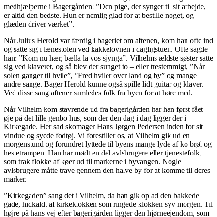
medhjælperne i Bagergården: ”Den pige, der synger til sit arbejde,
er altid den bedste. Hun er nemlig glad for at bestille noget, og
glæden driver værket”.
Når Julius Herold var færdig i bageriet om aftenen, kom han ofte ind
og satte sig i lænestolen ved kakkelovnen i dagligstuen. Ofte sagde
han: ”Kom nu hær, bælla la vos sjynga”. Vilhelms ældste søster satte
sig ved klaveret, og så blev der sunget to – eller trestemmigt, ”Når
solen ganger til hvile”, ”Fred hviler over land og by” og mange
andre sange. Bager Herold kunne også spille lidt guitar og klaver.
Ved disse sang aftener samledes folk fra byen for at høre med.
Når Vilhelm kom stavrende ud fra bagerigården har han først fået
øje på det lille genbo hus, som der den dag i dag ligger der i
Kirkegade. Her sad skomager Hans Jørgen Pedersen inden for sit
vindue og syede fodtøj. Vi forestiller os, at Vilhelm gik ud en
morgenstund og forundret lyttede til byens mange lyde af ko brøl og
hestetrampen. Han har mødt en del avlsbrugere eller tjenestefolk,
som trak flokke af køer ud til markerne i byvangen. Nogle
avlsbrugere måtte trave gennem den halve by for at komme til deres
marker.
”Kirkegaden” sang det i Vilhelm, da han gik op ad den bakkede
gade, hidkaldt af kirkeklokken som ringede klokken syv morgen. Til
højre på hans vej efter bagerigården ligger den hjørneejendom, som