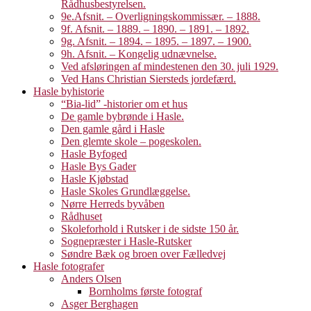
Rådhusbestyrelsen.
9e.Afsnit. – Overligningskommissær. – 1888.
9f. Afsnit. – 1889. – 1890. – 1891. – 1892.
9g. Afsnit. – 1894. – 1895. – 1897. – 1900.
9h. Afsnit. – Kongelig udnævnelse.
Ved afsløringen af mindestenen den 30. juli 1929.
Ved Hans Christian Siersteds jordefærd.
Hasle byhistorie
“Bia-lid” -historier om et hus
De gamle bybrønde i Hasle.
Den gamle gård i Hasle
Den glemte skole – pogeskolen.
Hasle Byfoged
Hasle Bys Gader
Hasle Kjøbstad
Hasle Skoles Grundlæggelse.
Nørre Herreds byvåben
Rådhuset
Skoleforhold i Rutsker i de sidste 150 år.
Sognepræster i Hasle-Rutsker
Søndre Bæk og broen over Fælledvej
Hasle fotografer
Anders Olsen
Bornholms første fotograf
Asger Berghagen