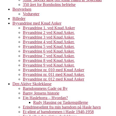
350 året for Bornholms befrielse
Bestyrelsen
Vedtægter
Billeder
Byvandring med Knud Anker
Byvandring 1. ved Knud Anker
Byvandring 2 ved Knud Anker.
Byvandring 3 ved Knud Anker.
Byvandring 4 ved Knud Anker.
Byvandring 5 ved Knud Anker.
Byvandring 6 ved Knud Anker.
Byvandring 7 ved Knud Anker.
Byvandring 8 ved Knud Anker.
Byvandring 9 ved Knud Anker.
Byvandring nr. 010 med Knud Anker
Byvandring nr. 011 med Knud Anker.
Byvandring nr. 012 med Knud Anker
Den Aktive Skoleklasse
Barndommens Gade og By
Barny Jensens historie
Ejn Haslehorra – Hvordan?
Rudy Hassing og Taskenspillerne
Erindringsglimt fra min barndom på Hasle havn
Et glimt af barndommen i Hasle 1940-1958