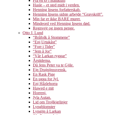
Fra en Ø i Baltikum
Hasle – et sted midt i verden.
Henning Ipsens forfatterskab.
Henning Ipsens sidste arbejde “Gravskrift”.
Min far er ikke BARE murer.
Mindeord ved Henning Ipsens død.
Regnvejr og ingen penge.
Otto J. Lund
“Brâfolk å Stommene”
“Enj Urtakåst”
“Forr i Tider”
“Jem å Jor”
“Vår Larkan ryggar”
Årstiderna.
Då Jens Peter va te Gjile.
Ejn Drajnijnssvensk.
En Rask Pige
En ugga for Jyl.
Enj Hâzlehorra
Hawed e mit
Horrenj.
Jyla Autan.
Lid om Trojlkjælinjer
Lyngblomster
Lyngijn å Larkan