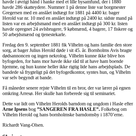
havde i øvrigt hånd i hanke med et lille bysamfund, der i 1880
havde 286 skatteydere. Nummer 1 på denne liste var borgmester
Gregersen med en anslået indtægt for 1881 på 4400 kr. bager
Herold var nr. 10 med en anslået indtægt på 2400 kr. sidste mand på
listen var en arbejdsmand med en anslået indtægt på 300 kr. listen
havde opregnet 24 avlsbrugere, 9 købmænd, 4 bagere, 17 fiskere og
50 arbejdsmænd og tjenestekarle.
Fredag den 9. september 1881 fik Vilhelm og hans familie den store
sorg, at bager Julius Herold døde i sit 45. år. Bornholms Avis bragte
dødsannoncen og ingen nekrolog. Vilhelm kunne ikke blive hos
byfogeden, for hans mor havde ikke råd til at have ham boende
hjemme, og hun kunne heller ikke rigtig lide hans arbejdsplads. De
bandede så frygteligt på det byfogedkontor, syntes hun, og Vilhelm
var selv begyndt at bande.
Få måneder senere rejste Vilhelm til en bror, der var lærer på egnen
omkring Arresø. Her skulle han forberede sig til seminariet.
Dette var lidt om Vilhelm Herolds barndom og ungdom i Hasle efter
Arne Ipsens
bog
”SANGEREN FRA HASLE”.
Folkebog om
Vilhelm Herold og hans bornholmske barndomsby i 1870’erne.
Richardt Vang-Olsen.