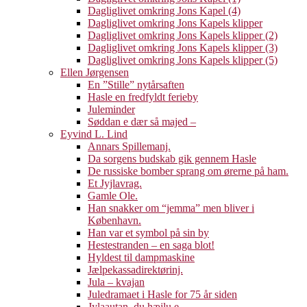
Dagliglivet omkring Jons Kapel (4)
Dagliglivet omkring Jons Kapels klipper
Dagliglivet omkring Jons Kapels klipper (2)
Dagliglivet omkring Jons Kapels klipper (3)
Dagliglivet omkring Jons Kapels klipper (5)
Ellen Jørgensen
En ”Stille” nytårsaften
Hasle en fredfyldt ferieby
Juleminder
Søddan e dær så majed –
Eyvind L. Lind
Annars Spillemanj.
Da sorgens budskab gik gennem Hasle
De russiske bomber sprang om ørerne på ham.
Et Jyjlavrag.
Gamle Ole.
Han snakker om “jemma” men bliver i
København.
Han var et symbol på sin by
Hestestranden – en saga blot!
Hyldest til dampmaskine
Jælpekassadirektørinj.
Jula – kvajan
Juledramaet i Hasle for 75 år siden
Jylaautan, du hæjlu e.