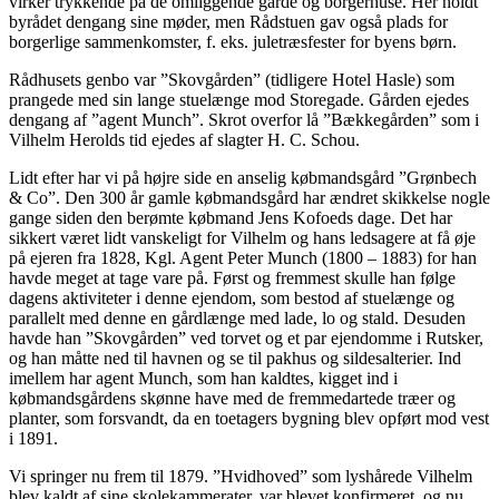
virker trykkende på de omliggende gårde og borgerhuse. Her holdt
byrådet dengang sine møder, men Rådstuen gav også plads for
borgerlige sammenkomster, f. eks. juletræsfester for byens børn.
Rådhusets genbo var ”Skovgården” (tidligere Hotel Hasle) som
prangede med sin lange stuelænge mod Storegade. Gården ejedes
dengang af ”agent Munch”. Skrot overfor lå ”Bækkegården” som i
Vilhelm Herolds tid ejedes af slagter H. C. Schou.
Lidt efter har vi på højre side en anselig købmandsgård ”Grønbech
& Co”. Den 300 år gamle købmandsgård har ændret skikkelse nogle
gange siden den berømte købmand Jens Kofoeds dage. Det har
sikkert været lidt vanskeligt for Vilhelm og hans ledsagere at få øje
på ejeren fra 1828, Kgl. Agent Peter Munch (1800 – 1883) for han
havde meget at tage vare på. Først og fremmest skulle han følge
dagens aktiviteter i denne ejendom, som bestod af stuelænge og
parallelt med denne en gårdlænge med lade, lo og stald. Desuden
havde han ”Skovgården” ved torvet og et par ejendomme i Rutsker,
og han måtte ned til havnen og se til pakhus og sildesalterier. Ind
imellem har agent Munch, som han kaldtes, kigget ind i
købmandsgårdens skønne have med de fremmedartede træer og
planter, som forsvandt, da en toetagers bygning blev opført mod vest
i 1891.
Vi springer nu frem til 1879. ”Hvidhoved” som lyshårede Vilhelm
blev kaldt af sine skolekammerater, var blevet konfirmeret, og nu