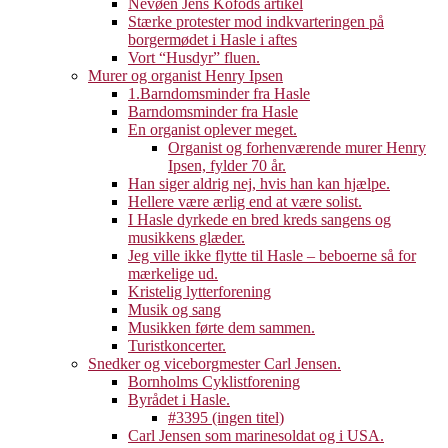
Nevøen Jens Kofods artikel
Stærke protester mod indkvarteringen på
borgermødet i Hasle i aftes
Vort “Husdyr” fluen.
Murer og organist Henry Ipsen
1.Barndomsminder fra Hasle
Barndomsminder fra Hasle
En organist oplever meget.
Organist og forhenværende murer Henry
Ipsen, fylder 70 år.
Han siger aldrig nej, hvis han kan hjælpe.
Hellere være ærlig end at være solist.
I Hasle dyrkede en bred kreds sangens og
musikkens glæder.
Jeg ville ikke flytte til Hasle – beboerne så for
mærkelige ud.
Kristelig lytterforening
Musik og sang
Musikken førte dem sammen.
Turistkoncerter.
Snedker og viceborgmester Carl Jensen.
Bornholms Cyklistforening
Byrådet i Hasle.
#3395 (ingen titel)
Carl Jensen som marinesoldat og i USA.