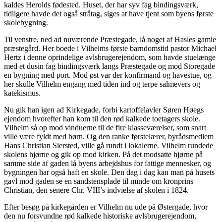
kaldes Herolds fødested. Huset, der har syv fag bindingsværk,
tidligere havde det også stråtag, siges at have tjent som byens første
skolebygning.
Til venstre, ned ad nuværende Præstegade, lå noget af Hasles gamle
præstegård. Her boede i Vilhelms første barndomstid pastor Michael
Hertz i denne oprindelige avlsbrugerejendom, som havde stuelænge
med et dusin fag bindingsværk langs Præstegade og mod Storegade
en bygning med port. Mod øst var der konfirmand og havestue, og
her skulle Vilhelm engang med tiden ind og terpe salmevers og
katekismus.
Nu gik han igen ad Kirkegade, forbi kartoffelavler Søren Høegs
ejendom hvorefter han kom til den rød kalkede toetagers skole.
Vilhelm så op mod vinduerne til de fire klasseværelser, som snart
ville være fyldt med børn. Og den ranke førstelærer, byrådsmedlem
Hans Christian Siersted, ville gå rundt i lokalerne. Vilhelm rundede
skolens hjørne og gik op mod kirken. På det modsatte hjørne på
samme side af gaden lå byens arbejdshus for fattige mennesker, og
bygningen har også haft en skole. Den dag i dag kan man på husets
gavl mod gaden se en sandstensplade til minde om kronprins
Christian, den senere Chr. VIII’s indvielse af skolen i 1824.
Efter besøg på kirkegården er Vilhelm nu ude på Østergade, hvor
den nu forsvundne rød kalkede historiske avlsbrugerejendom,