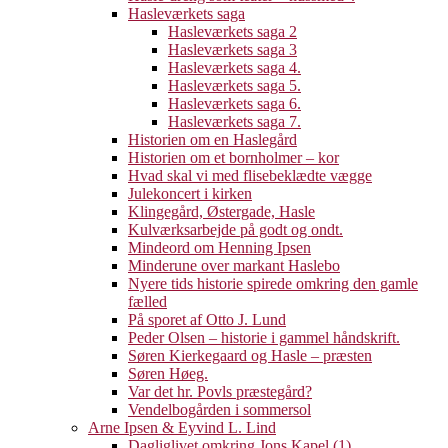
Hasleværkets saga
Hasleværkets saga 2
Hasleværkets saga 3
Hasleværkets saga 4.
Hasleværkets saga 5.
Hasleværkets saga 6.
Hasleværkets saga 7.
Historien om en Haslegård
Historien om et bornholmer – kor
Hvad skal vi med flisebeklædte vægge
Julekoncert i kirken
Klingegård, Østergade, Hasle
Kulværksarbejde på godt og ondt.
Mindeord om Henning Ipsen
Minderune over markant Haslebo
Nyere tids historie spirede omkring den gamle
fælled
På sporet af Otto J. Lund
Peder Olsen – historie i gammel håndskrift.
Søren Kierkegaard og Hasle – præsten
Søren Høeg.
Var det hr. Povls præstegård?
Vendelbogården i sommersol
Arne Ipsen & Eyvind L. Lind
Dagliglivet omkring Jons Kapel (1)