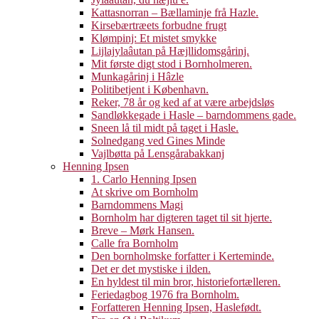
Kattasnorran – Bællaminje frå Hazle.
Kirsebærtræets forbudne frugt
Klømpinj: Et mistet smykke
Lijlajylaâutan på Hæjllidomsgårinj.
Mit første digt stod i Bornholmeren.
Munkagårinj i Hâzle
Politibetjent i København.
Reker, 78 år og ked af at være arbejdsløs
Sandløkkegade i Hasle – barndommens gade.
Sneen lå til midt på taget i Hasle.
Solnedgang ved Gines Minde
Vajlbøtta på Lensgårabakkanj
Henning Ipsen
1. Carlo Henning Ipsen
At skrive om Bornholm
Barndommens Magi
Bornholm har digteren taget til sit hjerte.
Breve – Mørk Hansen.
Calle fra Bornholm
Den bornholmske forfatter i Kerteminde.
Det er det mystiske i ilden.
En hyldest til min bror, historiefortælleren.
Feriedagbog 1976 fra Bornholm.
Forfatteren Henning Ipsen, Haslefødt.