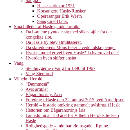
Sangkor
Hasle skolekor 1951
Korsangere Hasle-Rutsker
Operasanger Erik Westh
Sangkoret Dana.
Små billeder af Hasle gamle krønike
Da børnene pyntede sig med silkesløjfer fra det
kongelige slot.
Da Hasle by blev afmilitaseret.
Da skrædderens Mons Peter lavede falske penge.
Hvor gammel er vel byen Hasle? Ja hvem ved det?
Hvordan byen skifter ansigt.
Vang
Stenhuggerne i Vang fra 1896 til 1967
Vang Stenbrud
Vilhelm Herold
“Dæmmeså”
Avis artikler
Bâgarahorrinjs Âria
Foredrag i Hasle den 22. august 2015, ved Arne Ipsen
Herold – historie omkring gammelt avlsbrug i Hasle.
Historien om Bâgarahorrinjs âria
I anledning af 150 året for Vilhelm Herolds fødsel i
Hasle
Rolighedsgade – min barndomsgade i Rønne.