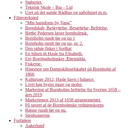
Støberiet.
Teknisk Skole – Bia – Lid
Uret på det gamle Rådhus og nabohuset m.m.
Filmværksted
“Min barndoms by Vang”
Beredskab, Beskyttelse, Besættelse, Befrielse.
Birthe Pedersen læser bornholmsk.
Bornholm rundt før og nu 1
Bornholm rundt før og nu, nr. 2.
Den sidste fisker i Sorthat
En hilsen til Hasle fra Elisabeth.
Enj Borrijngholmsker Ættemidda.
Fiskerne.
Historien om Dampskibsselskabet på Bornholm af
1866
Kulturuge 2012, Hasle havn i balance.
Livet bag byens mure og steder.
Markering af Bornholms befrielse fra Sverige 1658 –
året 2019
Markeringen 2013 af 1658 arrangementet.
På sporet af de Bornholmske redningskorps
Rønne rundt før og nu.
Stenhuggerne
Forfattere
Aakerlund