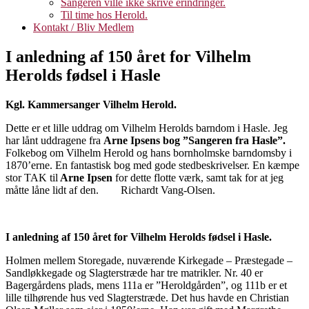
Sangeren ville ikke skrive erindringer.
Til time hos Herold.
Kontakt / Bliv Medlem
I anledning af 150 året for Vilhelm
Herolds fødsel i Hasle
Kgl. Kammersanger Vilhelm Herold.
Dette er et lille uddrag om Vilhelm Herolds barndom i Hasle. Jeg
har lånt uddragene fra
Arne Ipsens bog ”Sangeren fra Hasle”.
Folkebog om Vilhelm Herold og hans bornholmske barndomsby i
1870’erne. En fantastisk bog med gode stedbeskrivelser. En kæmpe
stor TAK til
Arne Ipsen
for dette flotte værk, samt tak for at jeg
måtte låne lidt af den. Richardt Vang-Olsen.
I anledning af 150 året for Vilhelm Herolds fødsel i Hasle.
Holmen mellem Storegade, nuværende Kirkegade – Præstegade –
Sandløkkegade og Slagterstræde har tre matrikler. Nr. 40 er
Bagergårdens plads, mens 111a er ”Heroldgården”, og 111b er et
lille tilhørende hus ved Slagterstræde. Det hus havde en Christian