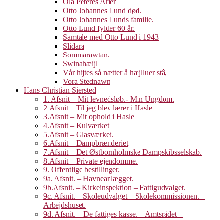
Ola Peteres Arier
Otto Johannes Lund død.
Otto Johannes Lunds familie.
Otto Lund fylder 60 år.
Samtale med Otto Lund i 1943
Slidara
Sommarawtan.
Swinahæijl
Vår hijtes så nætter å hæjlluer stâ,
Vora Stednawn
Hans Christian Siersted
1. Afsnit – Mit levnedsløb.- Min Ungdom.
2.Afsnit – Til jeg blev lærer i Hasle.
3.Afsnit – Mit ophold i Hasle
4.Afsnit – Kulværket.
5.Afsnit – Glasværket.
6.Afsnit – Dampbrænderiet
7.Afsnit – Det Østbornholmske Dampskibsselskab.
8.Afsnit – Private ejendomme.
9. Offentlige bestillinger.
9a. Afsnit. – Havneanlægget.
9b.Afsnit. – Kirkeinspektion – Fattigudvalget.
9c. Afsnit. – Skoleudvalget – Skolekommissionen. –
Arbejdshuset.
9d. Afsnit. – De fattiges kasse. – Amtsrådet –