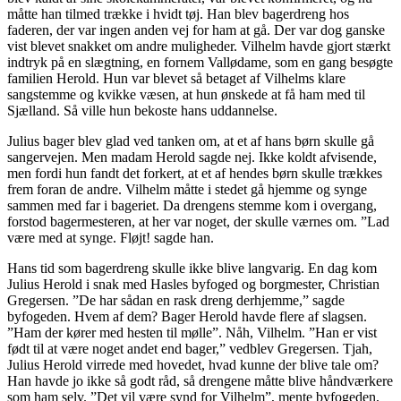
måtte han tilmed trække i hvidt tøj. Han blev bagerdreng hos
faderen, der var ingen anden vej for ham at gå. Der var dog ganske
vist blevet snakket om andre muligheder. Vilhelm havde gjort stærkt
indtryk på en slægtning, en fornem Vallødame, som en gang besøgte
familien Herold. Hun var blevet så betaget af Vilhelms klare
sangstemme og kvikke væsen, at hun ønskede at få ham med til
Sjælland. Så ville hun bekoste hans uddannelse.
Julius bager blev glad ved tanken om, at et af hans børn skulle gå
sangervejen. Men madam Herold sagde nej. Ikke koldt afvisende,
men fordi hun fandt det forkert, at et af hendes børn skulle trækkes
frem foran de andre. Vilhelm måtte i stedet gå hjemme og synge
sammen med far i bageriet. Da drengens stemme kom i overgang,
forstod bagermesteren, at her var noget, der skulle værnes om. ”Lad
være med at synge. Fløjt! sagde han.
Hans tid som bagerdreng skulle ikke blive langvarig. En dag kom
Julius Herold i snak med Hasles byfoged og borgmester, Christian
Gregersen. ”De har sådan en rask dreng derhjemme,” sagde
byfogeden. Hvem af dem? Bager Herold havde flere af slagsen.
”Ham der kører med hesten til mølle”. Nåh, Vilhelm. ”Han er vist
født til at være noget andet end bager,” vedblev Gregersen. Tjah,
Julius Herold virrede med hovedet, hvad kunne der blive tale om?
Han havde jo ikke så godt råd, så drengene måtte blive håndværkere
som ham selv. ”Det vil være synd for Vilhelm”, mente byfogeden,