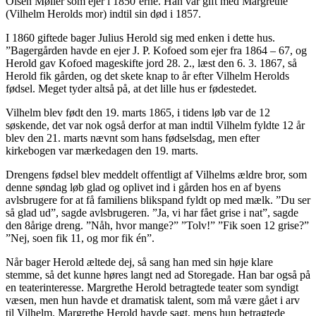
Olsen Møller som ejer i 1850’erne. Han var gift med Margrethe
(Vilhelm Herolds mor) indtil sin død i 1857.
I 1860 giftede bager Julius Herold sig med enken i dette hus.
”Bagergården havde en ejer J. P. Kofoed som ejer fra 1864 – 67, og
Herold gav Kofoed mageskifte jord 28. 2., læst den 6. 3. 1867, så
Herold fik gården, og det skete knap to år efter Vilhelm Herolds
fødsel. Meget tyder altså på, at det lille hus er fødestedet.
Vilhelm blev født den 19. marts 1865, i tidens løb var de 12
søskende, det var nok også derfor at man indtil Vilhelm fyldte 12 år
blev den 21. marts nævnt som hans fødselsdag, men efter
kirkebogen var mærkedagen den 19. marts.
Drengens fødsel blev meddelt offentligt af Vilhelms ældre bror, som
denne søndag løb glad og oplivet ind i gården hos en af byens
avlsbrugere for at få familiens blikspand fyldt op med mælk. ”Du ser
så glad ud”, sagde avlsbrugeren. ”Ja, vi har fået grise i nat”, sagde
den 8årige dreng. ”Nåh, hvor mange?” ”Tolv!” ”Fik soen 12 grise?”
”Nej, soen fik 11, og mor fik én”.
Når bager Herold æltede dej, så sang han med sin høje klare
stemme, så det kunne høres langt ned ad Storegade. Han bar også på
en teaterinteresse. Margrethe Herold betragtede teater som syndigt
væsen, men hun havde et dramatisk talent, som må være gået i arv
til Vilhelm. Margrethe Herold havde sagt, mens hun betragtede