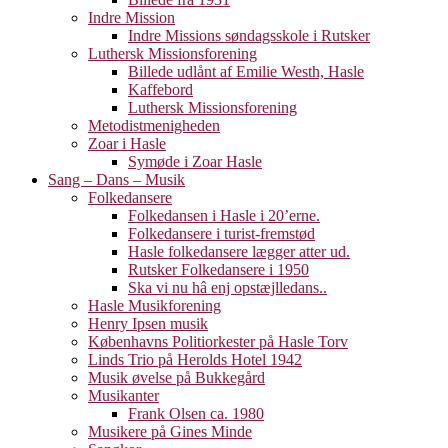
Indre Mission
Indre Missions søndagsskole i Rutsker
Luthersk Missionsforening
Billede udlånt af Emilie Westh, Hasle
Kaffebord
Luthersk Missionsforening
Metodistmenigheden
Zoar i Hasle
Symøde i Zoar Hasle
Sang – Dans – Musik
Folkedansere
Folkedansen i Hasle i 20’erne.
Folkedansere i turist-fremstød
Hasle folkedansere lægger atter ud.
Rutsker Folkedansere i 1950
Ska vi nu hâ enj opstæjlledans..
Hasle Musikforening
Henry Ipsen musik
Københavns Politiorkester på Hasle Torv
Linds Trio på Herolds Hotel 1942
Musik øvelse på Bukkegård
Musikanter
Frank Olsen ca. 1980
Musikere på Gines Minde