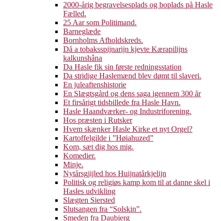
2000-årig begravelsesplads og boplads på Hasle
Fælled.
25 Aar som Politimand.
Barneglæde
Bornholms Afholdskreds.
Då a tobaksspijnarijn kjevte Kærapilijns
kalkunshâna
Da Hasle fik sin første redningsstation
Da stridige Haslemænd blev dømt til slaveri.
En juleaftenshistorie
En Slægtsgård og dens saga igennem 300 år
Et firsårigt tidsbillede fra Hasle Havn.
Hasle Haandværker- og Industriforening.
Hos præsten i Rutsker
Hvem skænker Hasle Kirke et nyt Orgel?
Kartoffelgilde i ”Høiahuzed”
Kom, sæt dig hos mig.
Komedier.
Minje.
Nytårsgjijled hos Huijnatårkjelijn
Politisk og religiøs kamp kom til at danne skel i
Hasles udvikling
Slægten Siersted
Slutsangen fra “Solskin”.
Smeden fra Daubjerg