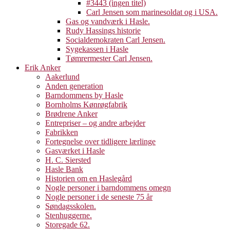
#3443 (ingen titel)
Carl Jensen som marinesoldat og i USA.
Gas og vandværk i Hasle.
Rudy Hassings historie
Socialdemokraten Carl Jensen.
Sygekassen i Hasle
Tømrermester Carl Jensen.
Erik Anker
Aakerlund
Anden generation
Barndommens by Hasle
Bornholms Kønrøgfabrik
Brødrene Anker
Entrepriser – og andre arbejder
Fabrikken
Fortegnelse over tidligere lærlinge
Gasværket i Hasle
H. C. Siersted
Hasle Bank
Historien om en Haslegård
Nogle personer i barndommens omegn
Nogle personer i de seneste 75 år
Søndagsskolen.
Stenhuggerne.
Storegade 62.