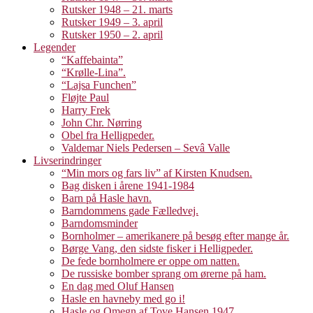
Rutsker 1948 – 21. marts
Rutsker 1949 – 3. april
Rutsker 1950 – 2. april
Legender
“Kaffebainta”
“Krølle-Lina”.
“Lajsa Funchen”
Fløjte Paul
Harry Frek
John Chr. Nørring
Obel fra Helligpeder.
Valdemar Niels Pedersen – Sevâ Valle
Livserindringer
“Min mors og fars liv” af Kirsten Knudsen.
Bag disken i årene 1941-1984
Barn på Hasle havn.
Barndommens gade Fælledvej.
Barndomsminder
Bornholmer – amerikanere på besøg efter mange år.
Børge Vang, den sidste fisker i Helligpeder.
De fede bornholmere er oppe om natten.
De russiske bomber sprang om ørerne på ham.
En dag med Oluf Hansen
Hasle en havneby med go i!
Hasle og Omegn af Tove Hansen 1947.