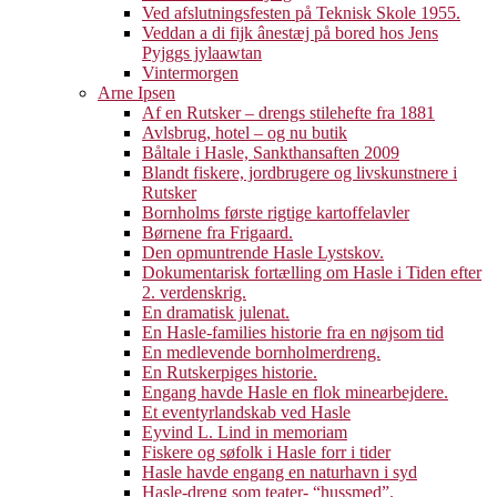
Ved afslutningsfesten på Teknisk Skole 1955.
Veddan a di fijk ânestæj på bored hos Jens
Pyjggs jylaawtan
Vintermorgen
Arne Ipsen
Af en Rutsker – drengs stilehefte fra 1881
Avlsbrug, hotel – og nu butik
Båltale i Hasle, Sankthansaften 2009
Blandt fiskere, jordbrugere og livskunstnere i
Rutsker
Bornholms første rigtige kartoffelavler
Børnene fra Frigaard.
Den opmuntrende Hasle Lystskov.
Dokumentarisk fortælling om Hasle i Tiden efter
2. verdenskrig.
En dramatisk julenat.
En Hasle-families historie fra en nøjsom tid
En medlevende bornholmerdreng.
En Rutskerpiges historie.
Engang havde Hasle en flok minearbejdere.
Et eventyrlandskab ved Hasle
Eyvind L. Lind in memoriam
Fiskere og søfolk i Hasle forr i tider
Hasle havde engang en naturhavn i syd
Hasle-dreng som teater- “hussmed”.