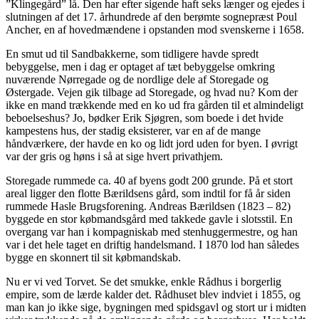
”Klingegård” lå. Den har efter sigende haft seks længer og ejedes i
slutningen af det 17. århundrede af den berømte sognepræst Poul
Ancher, en af hovedmændene i opstanden mod svenskerne i 1658.
En smut ud til Sandbakkerne, som tidligere havde spredt
bebyggelse, men i dag er optaget af tæt bebyggelse omkring
nuværende Nørregade og de nordlige dele af Storegade og
Østergade. Vejen gik tilbage ad Storegade, og hvad nu? Kom der
ikke en mand trækkende med en ko ud fra gården til et almindeligt
beboelseshus? Jo, bødker Erik Sjøgren, som boede i det hvide
kampestens hus, der stadig eksisterer, var en af de mange
håndværkere, der havde en ko og lidt jord uden for byen. I øvrigt
var der gris og høns i så at sige hvert privathjem.
Storegade rummede ca. 40 af byens godt 200 grunde. På et stort
areal ligger den flotte Bærildsens gård, som indtil for få år siden
rummede Hasle Brugsforening. Andreas Bærildsen (1823 – 82)
byggede en stor købmandsgård med takkede gavle i slotsstil. En
overgang var han i kompagniskab med stenhuggermestre, og han
var i det hele taget en driftig handelsmand. I 1870 lod han således
bygge en skonnert til sit købmandskab.
Nu er vi ved Torvet. Se det smukke, enkle Rådhus i borgerlig
empire, som de lærde kalder det. Rådhuset blev indviet i 1855, og
man kan jo ikke sige, bygningen med spidsgavl og stort ur i midten