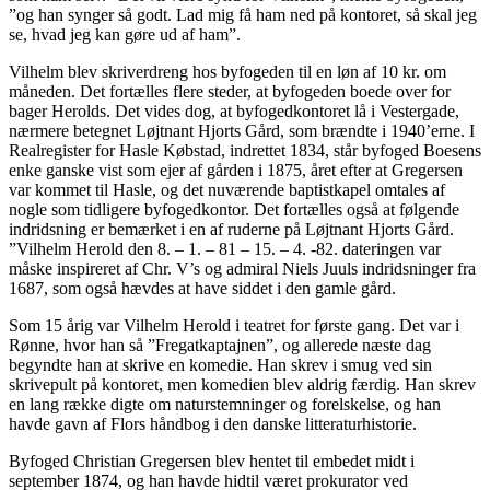
”og han synger så godt. Lad mig få ham ned på kontoret, så skal jeg
se, hvad jeg kan gøre ud af ham”.
Vilhelm blev skriverdreng hos byfogeden til en løn af 10 kr. om
måneden. Det fortælles flere steder, at byfogeden boede over for
bager Herolds. Det vides dog, at byfogedkontoret lå i Vestergade,
nærmere betegnet Løjtnant Hjorts Gård, som brændte i 1940’erne. I
Realregister for Hasle Købstad, indrettet 1834, står byfoged Boesens
enke ganske vist som ejer af gården i 1875, året efter at Gregersen
var kommet til Hasle, og det nuværende baptistkapel omtales af
nogle som tidligere byfogedkontor. Det fortælles også at følgende
indridsning er bemærket i en af ruderne på Løjtnant Hjorts Gård.
”Vilhelm Herold den 8. – 1. – 81 – 15. – 4. -82. dateringen var
måske inspireret af Chr. V’s og admiral Niels Juuls indridsninger fra
1687, som også hævdes at have siddet i den gamle gård.
Som 15 årig var Vilhelm Herold i teatret for første gang. Det var i
Rønne, hvor han så ”Fregatkaptajnen”, og allerede næste dag
begyndte han at skrive en komedie. Han skrev i smug ved sin
skrivepult på kontoret, men komedien blev aldrig færdig. Han skrev
en lang række digte om naturstemninger og forelskelse, og han
havde gavn af Flors håndbog i den danske litteraturhistorie.
Byfoged Christian Gregersen blev hentet til embedet midt i
september 1874, og han havde hidtil været prokurator ved