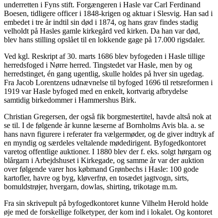
underretten i Fyns stift. Forgængeren i Hasle var Carl Ferdinand
Boesen, tidligere officer i 1848-krigen og aktuar i Slesvig. Han sad i
embedet i tre år indtil sin død i 1874, og hans grav findes stadig
velholdt på Hasles gamle kirkegård ved kirken. Da han var død,
blev hans stilling opslået til en lokkende gage på 17.000 rigsdaler.
Ved kgl. Reskript af 30. marts 1686 blev byfogeden i Hasle tillige
herredsfoged i Nørre herred. Tingstedet var Hasle, men by og
herredstinget, én gang ugentlig, skulle holdes på hver sin ugedag.
Fra Jacob Lorentzens udnævnelse til byfoged 1696 til retsreformen i
1919 var Hasle byfoged med en enkelt, kortvarig afbrydelse
samtidig birkedommer i Hammershus Birk.
Christian Gregersen, der også fik borgmestertitel, havde altså nok at
se til. I de følgende år kunne læserne af Bornholms Avis bla. a. se
hans navn figurere i referater fra vælgermøder, og de giver indtryk af
en myndig og særdeles veltalende mødedirigent. Byfogedkontoret
varetog offentlige auktioner. I 1880 blev der f. eks. solgt hørgarn og
blårgarn i Arbejdshuset i Kirkegade, og samme år var der auktion
over følgende varer hos købmand Grønbechs i Hasle: 100 gode
kartofler, havre og byg, kløverfrø, en tosædet jagtvogn, sirts,
bomuldstrøjer, hvergarn, dowlas, shirting, trikotage m.m.
Fra sin skrivepult på byfogedkontoret kunne Vilhelm Herold holde
øje med de forskellige folketyper, der kom ind i lokalet. Og kontoret