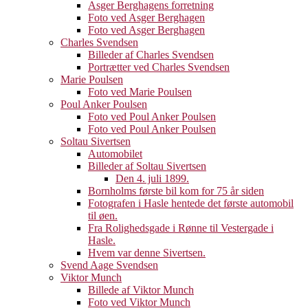
Asger Berghagens forretning
Foto ved Asger Berghagen
Foto ved Asger Berghagen
Charles Svendsen
Billeder af Charles Svendsen
Portrætter ved Charles Svendsen
Marie Poulsen
Foto ved Marie Poulsen
Poul Anker Poulsen
Foto ved Poul Anker Poulsen
Foto ved Poul Anker Poulsen
Soltau Sivertsen
Automobilet
Billeder af Soltau Sivertsen
Den 4. juli 1899.
Bornholms første bil kom for 75 år siden
Fotografen i Hasle hentede det første automobil
til øen.
Fra Rolighedsgade i Rønne til Vestergade i
Hasle.
Hvem var denne Sivertsen.
Svend Aage Svendsen
Viktor Munch
Billede af Viktor Munch
Foto ved Viktor Munch