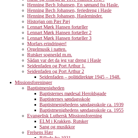
Henning Bech Johansen, En sømand fra Hasle.
Henning Bech Johansen, feriedreng i Hasle
Henning Bech Johansen, Hasleminder.
Historjan om Pær Pæj
Lennart Mørk Hansen fortæller
Lennart Mørk Hansen fortæller 2
Lennart Mørk Hansen fortæller 3
Morfars erindringer!
Orgelmusik i natten.
Rutsker sogneråd m.m.
Sådan var det da jeg var dreng i Hasle
Seidenfaden og Port Arthur 1.
Seidenfaden og Port Arthur 2
Seidenfaden – politidirektør 1945 – 1948.
Missionsforeninger
Baptistmenigheden
Baptisternes mødesal Heroldsgade
Baptisternes søndagsskole
Baptistmenighedens søndagsskole ca. 1939
Baptistmenighedens søndagsskole ca. 1955
Evangelisk Luthersk Missionsforening
ELM i Krakken, Rutsker
Sang og musikkor
Frelsens Hær
Billede fra 1931