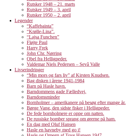
Rutsker 1948 – 21. marts
Rutsker 1949 – 3. april
Rutsker 1950 – 2. april
Legender
“Kaffebainta”
“Krølle-Lina”.
“Lajsa Funchen”
Fløjte Paul
Harry Frek
John Chr. Nørring
Obel fra Helligpeder.
Valdemar Niels Pedersen – Sevâ Valle
Livserindringer
“Min mors og fars liv” af Kirsten Knudsen.
Bag disken i årene 1941-1984
Barn på Hasle havn.
Barndommens gade Fælledvej.
Barndomsminder
Bornholmer – amerikanere på besøg efter mange år.
Børge Vang, den sidste fisker i Helligpeder.
De fede bornholmere er oppe om natten.
De russiske bomber sprang om ørerne på ham.
En dag med Oluf Hansen
Hasle en havneby med go i!
Hasle og Omegn af Tove Hansen 1947.