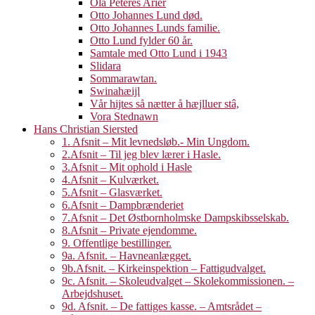
Ola Peteres Arier
Otto Johannes Lund død.
Otto Johannes Lunds familie.
Otto Lund fylder 60 år.
Samtale med Otto Lund i 1943
Slidara
Sommarawtan.
Swinahæijl
Vår hijtes så nætter å hæjlluer stâ,
Vora Stednawn
Hans Christian Siersted
1. Afsnit – Mit levnedsløb.- Min Ungdom.
2.Afsnit – Til jeg blev lærer i Hasle.
3.Afsnit – Mit ophold i Hasle
4.Afsnit – Kulværket.
5.Afsnit – Glasværket.
6.Afsnit – Dampbrænderiet
7.Afsnit – Det Østbornholmske Dampskibsselskab.
8.Afsnit – Private ejendomme.
9. Offentlige bestillinger.
9a. Afsnit. – Havneanlægget.
9b.Afsnit. – Kirkeinspektion – Fattigudvalget.
9c. Afsnit. – Skoleudvalget – Skolekommissionen. –
Arbejdshuset.
9d. Afsnit. – De fattiges kasse. – Amtsrådet –