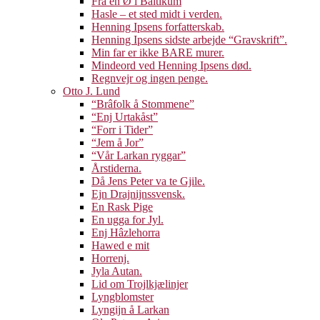
Fra en Ø i Baltikum
Hasle – et sted midt i verden.
Henning Ipsens forfatterskab.
Henning Ipsens sidste arbejde “Gravskrift”.
Min far er ikke BARE murer.
Mindeord ved Henning Ipsens død.
Regnvejr og ingen penge.
Otto J. Lund
“Brâfolk å Stommene”
“Enj Urtakåst”
“Forr i Tider”
“Jem å Jor”
“Vår Larkan ryggar”
Årstiderna.
Då Jens Peter va te Gjile.
Ejn Drajnijnssvensk.
En Rask Pige
En ugga for Jyl.
Enj Hâzlehorra
Hawed e mit
Horrenj.
Jyla Autan.
Lid om Trojlkjælinjer
Lyngblomster
Lyngijn å Larkan