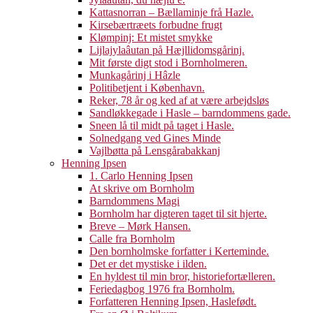
Kattasnorran – Bællaminje frå Hazle.
Kirsebærtræets forbudne frugt
Klømpinj: Et mistet smykke
Lijlajylaâutan på Hæjllidomsgårinj.
Mit første digt stod i Bornholmeren.
Munkagårinj i Hâzle
Politibetjent i København.
Reker, 78 år og ked af at være arbejdsløs
Sandløkkegade i Hasle – barndommens gade.
Sneen lå til midt på taget i Hasle.
Solnedgang ved Gines Minde
Vajlbøtta på Lensgårabakkanj
Henning Ipsen
1. Carlo Henning Ipsen
At skrive om Bornholm
Barndommens Magi
Bornholm har digteren taget til sit hjerte.
Breve – Mørk Hansen.
Calle fra Bornholm
Den bornholmske forfatter i Kerteminde.
Det er det mystiske i ilden.
En hyldest til min bror, historiefortælleren.
Feriedagbog 1976 fra Bornholm.
Forfatteren Henning Ipsen, Haslefødt.