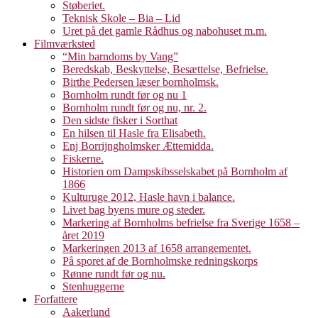
Støberiet.
Teknisk Skole – Bia – Lid
Uret på det gamle Rådhus og nabohuset m.m.
Filmværksted
“Min barndoms by Vang”
Beredskab, Beskyttelse, Besættelse, Befrielse.
Birthe Pedersen læser bornholmsk.
Bornholm rundt før og nu 1
Bornholm rundt før og nu, nr. 2.
Den sidste fisker i Sorthat
En hilsen til Hasle fra Elisabeth.
Enj Borrijngholmsker Ættemidda.
Fiskerne.
Historien om Dampskibsselskabet på Bornholm af
1866
Kulturuge 2012, Hasle havn i balance.
Livet bag byens mure og steder.
Markering af Bornholms befrielse fra Sverige 1658 –
året 2019
Markeringen 2013 af 1658 arrangementet.
På sporet af de Bornholmske redningskorps
Rønne rundt før og nu.
Stenhuggerne
Forfattere
Aakerlund