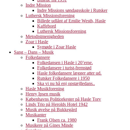
Indre Mission
Indre Missions søndagsskole i Rutsker
Luthersk Missionsforening
Billede udlånt af Emilie Westh, Hasle
Kaffebord
Luthersk Missionsforening
Metodistmenigheden
Zoar i Hasle
Symøde i Zoar Hasle
Sang – Dans – Musik
Folkedansere
Folkedansen i Hasle i 20’erne.
Folkedansere i turist-fremstød
Hasle folkedansere lægger atter ud.
Rutsker Folkedansere i 1950
Ska vi nu hâ enj opstæjlledans..
Hasle Musikforening
Henry Ipsen musik
Københavns Politiorkester på Hasle Torv
Linds Trio på Herolds Hotel 1942
Musik øvelse på Bukkegård
Musikanter
Frank Olsen ca. 1980
Musikere på Gines Minde