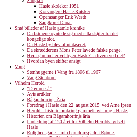
Sangkor
Hasle skolekor 1951
Korsangere Hasle-Rutsker
Operasanger Erik Westh
Sangkoret Dana.
Små billeder af Hasle gamle krønike
Da børnene pyntede sig med silkesløjfer fra det
kongelige slot.
Da Hasle by blev afmilitaseret.
Da skrædderens Mons Peter lavede falske penge.
Hvor gammel er vel byen Hasle? Ja hvem ved det?
Hvordan byen skifter ansigt.
Vang
Stenhuggerne i Vang fra 1896 til 1967
Vang Stenbrud
Vilhelm Herold
“Dæmmeså”
Avis artikler
Bâgarahorrinjs Âria
Foredrag i Hasle den 22. august 2015, ved Arne Ipsen
Herold – historie omkring gammelt avlsbrug i Hasle.
Historien om Bâgarahorrinjs âria
I anledning af 150 året for Vilhelm Herolds fødsel i
Hasle
Rolighedsgade – min barndomsgade i Rønne.