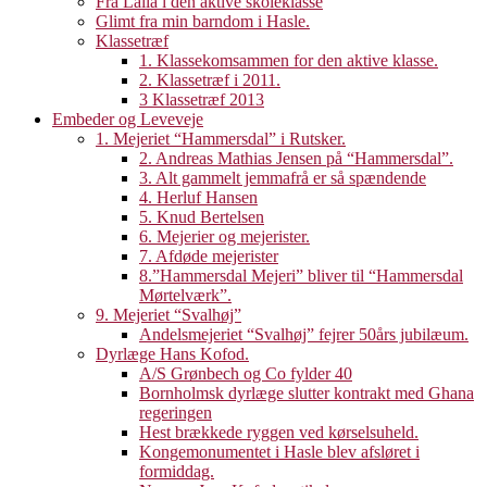
Fra Laila i den aktive skoleklasse
Glimt fra min barndom i Hasle.
Klassetræf
1. Klassekomsammen for den aktive klasse.
2. Klassetræf i 2011.
3 Klassetræf 2013
Embeder og Leveveje
1. Mejeriet “Hammersdal” i Rutsker.
2. Andreas Mathias Jensen på “Hammersdal”.
3. Alt gammelt jemmafrå er så spændende
4. Herluf Hansen
5. Knud Bertelsen
6. Mejerier og mejerister.
7. Afdøde mejerister
8.”Hammersdal Mejeri” bliver til “Hammersdal
Mørtelværk”.
9. Mejeriet “Svalhøj”
Andelsmejeriet “Svalhøj” fejrer 50års jubilæum.
Dyrlæge Hans Kofod.
A/S Grønbech og Co fylder 40
Bornholmsk dyrlæge slutter kontrakt med Ghana
regeringen
Hest brækkede ryggen ved kørselsuheld.
Kongemonumentet i Hasle blev afsløret i
formiddag.