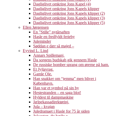
Dagliglivet omkring Jons Kapel (4)
Dagliglivet omkring Jons Kapels klipper
Dagliglivet omkring Jons Kapels klipper (2)
Dagliglivet omkring Jons Kapels klipper (3)
Dagliglivet omkring Jons Kapels klipper (5)
Ellen Jørgensen
En ”Stille” nytårsaften
Hasle en fredfyldt ferieby
Juleminder
Søddan e dær så majed –
Eyvind L. Lind
Annars Spillemanj.
Da sorgens budskab gik gennem Hasle
De russiske bomber sprang om ørerne på ham.
Et Jyjlavrag.
Gamle Ole.
Han snakker om “jemma” men bliver i
København.
Han var et symbol på sin by
Hestestranden – en saga blot!
Hyldest til dampmaskine
Jælpekassadirektørinj.
Jula – kvajan
Juledramaet i Hasle for 75 år siden
Jylaautan, du hæjlu e.