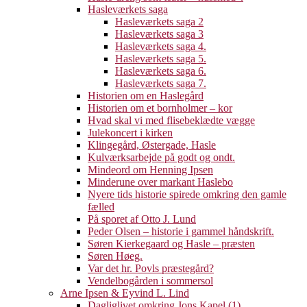
Hasleværkets saga
Hasleværkets saga 2
Hasleværkets saga 3
Hasleværkets saga 4.
Hasleværkets saga 5.
Hasleværkets saga 6.
Hasleværkets saga 7.
Historien om en Haslegård
Historien om et bornholmer – kor
Hvad skal vi med flisebeklædte vægge
Julekoncert i kirken
Klingegård, Østergade, Hasle
Kulværksarbejde på godt og ondt.
Mindeord om Henning Ipsen
Minderune over markant Haslebo
Nyere tids historie spirede omkring den gamle
fælled
På sporet af Otto J. Lund
Peder Olsen – historie i gammel håndskrift.
Søren Kierkegaard og Hasle – præsten
Søren Høeg.
Var det hr. Povls præstegård?
Vendelbogården i sommersol
Arne Ipsen & Eyvind L. Lind
Dagliglivet omkring Jons Kapel (1)