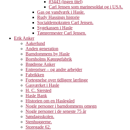
#3443 (ingen titel)
Carl Jensen som marinesoldat og i USA.
Gas og vandværk i Hasle.
Rudy Hassings historie
Socialdemokraten Carl Jensen.
Sygekassen i Hasle
Tømrermester Carl Jensen.
Erik Anker
Aakerlund
Anden generation
Barndommens by Hasle
Bornholms Kønrøgfabrik
Brødrene Anker
Entrepriser – og andre arbejder
Fabrikken
Fortegnelse over tidligere lærlinge
Gasværket i Hasle
H. C. Siersted
Hasle Bank
Historien om en Haslegård
Nogle personer i barndommens omegn
Nogle personer i de seneste 75 år
Søndagsskolen.
Stenhuggerne.
Storegade 62.