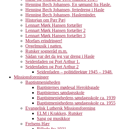
Henning Bech Johansen, En sømand fra Hasle.
Henning Bech Johansen, feriedreng i Hasle
Henning Bech Johansen, Hasleminder.
Historjan om Pær Pæj
Lennart Mørk Hansen fortæller
Lennart Mørk Hansen fortæller 2
Lennart Mørk Hansen fortæller 3
Morfars erindringer!
Orgelmusik i natten.
Rutsker sogneråd m.m.
Sådan var det da jeg var dreng i Hasle
Seidenfaden og Port Arthur 1.
Seidenfaden og Port Arthur 2
Seidenfaden – politidirektør 1945 – 1948.
Missionsforeninger
Baptistmenigheden
Baptisternes mødesal Heroldsgade
Baptisternes søndagsskole
Baptistmenighedens søndagsskole ca. 1939
Baptistmenighedens søndagsskole ca. 1955
Evangelisk Luthersk Missionsforening
ELM i Krakken, Rutsker
Sang og musikkor
Frelsens Hær
Billede fra 1931