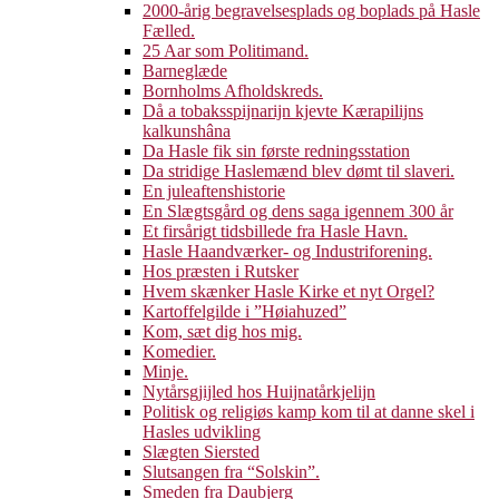
2000-årig begravelsesplads og boplads på Hasle
Fælled.
25 Aar som Politimand.
Barneglæde
Bornholms Afholdskreds.
Då a tobaksspijnarijn kjevte Kærapilijns
kalkunshâna
Da Hasle fik sin første redningsstation
Da stridige Haslemænd blev dømt til slaveri.
En juleaftenshistorie
En Slægtsgård og dens saga igennem 300 år
Et firsårigt tidsbillede fra Hasle Havn.
Hasle Haandværker- og Industriforening.
Hos præsten i Rutsker
Hvem skænker Hasle Kirke et nyt Orgel?
Kartoffelgilde i ”Høiahuzed”
Kom, sæt dig hos mig.
Komedier.
Minje.
Nytårsgjijled hos Huijnatårkjelijn
Politisk og religiøs kamp kom til at danne skel i
Hasles udvikling
Slægten Siersted
Slutsangen fra “Solskin”.
Smeden fra Daubjerg