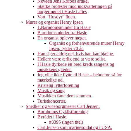
Nevøen Jens Kofods artikel
Stærke protester mod indkvarteringen på
borgermødet i Hasle i aftes
Vort “Husdyr” fluen.
Murer og organist Henry Ipsen
1.Barndomsminder fra Hasle
Barndomsminder fra Hasle
En organist oplever meget.
Organist og forhenværende murer Henry
Ipsen, fylder 70 år.
Han siger aldrig nej, hvis han kan hjælpe.
Hellere være ærlig end at være solist.
I Hasle dyrkede en bred kreds sangens og
musikkens glæder.
Jeg ville ikke flytte til Hasle – beboerne så for
mærkelige ud.
Kristelig lytterforening
Musik og sang
Musikken førte dem sammen.
Turistkoncerter.
Snedker og viceborgmester Carl Jensen.
Bornholms Cyklistforening
Byrådet i Hasle.
#3395 (ingen titel)
Carl Jensen som marinesoldat og i USA.