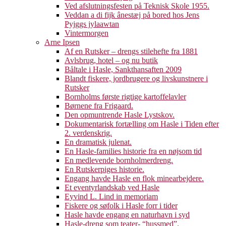
Ved afslutningsfesten på Teknisk Skole 1955.
Veddan a di fijk ânestæj på bored hos Jens
Pyjggs jylaawtan
Vintermorgen
Arne Ipsen
Af en Rutsker – drengs stilehefte fra 1881
Avlsbrug, hotel – og nu butik
Båltale i Hasle, Sankthansaften 2009
Blandt fiskere, jordbrugere og livskunstnere i
Rutsker
Bornholms første rigtige kartoffelavler
Børnene fra Frigaard.
Den opmuntrende Hasle Lystskov.
Dokumentarisk fortælling om Hasle i Tiden efter
2. verdenskrig.
En dramatisk julenat.
En Hasle-families historie fra en nøjsom tid
En medlevende bornholmerdreng.
En Rutskerpiges historie.
Engang havde Hasle en flok minearbejdere.
Et eventyrlandskab ved Hasle
Eyvind L. Lind in memoriam
Fiskere og søfolk i Hasle forr i tider
Hasle havde engang en naturhavn i syd
Hasle-dreng som teater- “hussmed”.