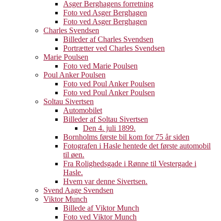
Asger Berghagens forretning
Foto ved Asger Berghagen
Foto ved Asger Berghagen
Charles Svendsen
Billeder af Charles Svendsen
Portrætter ved Charles Svendsen
Marie Poulsen
Foto ved Marie Poulsen
Poul Anker Poulsen
Foto ved Poul Anker Poulsen
Foto ved Poul Anker Poulsen
Soltau Sivertsen
Automobilet
Billeder af Soltau Sivertsen
Den 4. juli 1899.
Bornholms første bil kom for 75 år siden
Fotografen i Hasle hentede det første automobil
til øen.
Fra Rolighedsgade i Rønne til Vestergade i
Hasle.
Hvem var denne Sivertsen.
Svend Aage Svendsen
Viktor Munch
Billede af Viktor Munch
Foto ved Viktor Munch