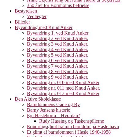
350 året for Bornholms befrielse
Bestyrelsen
Vedtægter
Billeder
Byvandring med Knud Anker
Byvandring 1. ved Knud Anker
Byvandring 2 ved Knud Anker.
Byvandring 3 ved Knud Anker.
Byvandring 4 ved Knud Anker.
Byvandring 5 ved Knud Anker.
Byvandring 6 ved Knud Anker.
Byvandring 7 ved Knud Anker.
Byvandring 8 ved Knud Anker.
Byvandring 9 ved Knud Anker.
Byvandring nr. 010 med Knud Anker
Byvandring nr. 011 med Knud Anker.
Byvandring nr. 012 med Knud Anker
Den Aktive Skoleklasse
Barndommens Gade og By
Barny Jensens historie
Ejn Haslehorra – Hvordan?
Rudy Hassing og Taskenspillerne
Erindringsglimt fra min barndom på Hasle havn
Et glimt af barndommen i Hasle 1940-1958