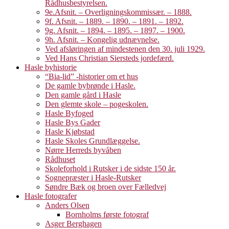
Rådhusbestyrelsen.
9e.Afsnit. – Overligningskommissær. – 1888.
9f. Afsnit. – 1889. – 1890. – 1891. – 1892.
9g. Afsnit. – 1894. – 1895. – 1897. – 1900.
9h. Afsnit. – Kongelig udnævnelse.
Ved afsløringen af mindestenen den 30. juli 1929.
Ved Hans Christian Siersteds jordefærd.
Hasle byhistorie
“Bia-lid” -historier om et hus
De gamle bybrønde i Hasle.
Den gamle gård i Hasle
Den glemte skole – pogeskolen.
Hasle Byfoged
Hasle Bys Gader
Hasle Kjøbstad
Hasle Skoles Grundlæggelse.
Nørre Herreds byvåben
Rådhuset
Skoleforhold i Rutsker i de sidste 150 år.
Sognepræster i Hasle-Rutsker
Søndre Bæk og broen over Fælledvej
Hasle fotografer
Anders Olsen
Bornholms første fotograf
Asger Berghagen