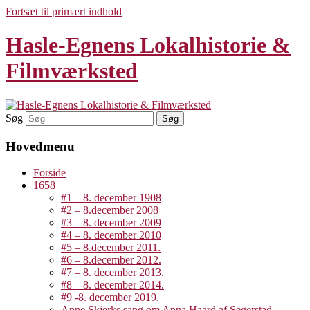
Fortsæt til primært indhold
Hasle-Egnens Lokalhistorie &
Filmværksted
Søg
Hovedmenu
Forside
1658
#1 – 8. december 1908
#2 – 8.december 2008
#3 – 8. december 2009
#4 – 8. december 2010
#5 – 8.december 2011.
#6 – 8.december 2012.
#7 – 8. december 2013.
#8 – 8. december 2014.
#9 -8. december 2019.
Anne Skjerks sang om Anna Haard af Segerstad