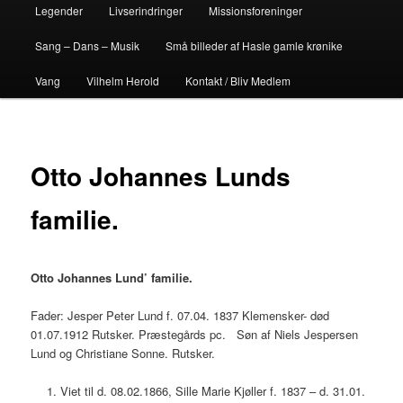
Legender
Livserindringer
Missionsforeninger
Sang – Dans – Musik
Små billeder af Hasle gamle krønike
Vang
Vilhelm Herold
Kontakt / Bliv Medlem
Otto Johannes Lunds
familie.
Otto Johannes Lund’ familie.
Fader: Jesper Peter Lund f. 07.04. 1837 Klemensker- død
01.07.1912 Rutsker. Præstegårds pc. Søn af Niels Jespersen
Lund og Christiane Sonne. Rutsker.
Viet til d. 08.02.1866, Sille Marie Kjøller f. 1837 – d. 31.01.