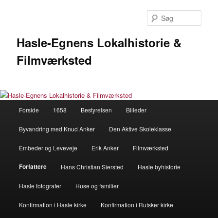
Fortsæt
til
Søg
primært
indhold
Hasle-Egnens Lokalhistorie &
Filmværksted
Hovedmenu
Forside
1658
Bestyrelsen
Billeder
Byvandring med Knud Anker
Den Aktive Skoleklasse
Embeder og Leveveje
Erik Anker
Filmværksted
Forfattere
Hans Christian Siersted
Hasle byhistorie
Hasle fotografer
Huse og familier
Konfirmation i Hasle kirke
Konfirmation i Rutsker kirke