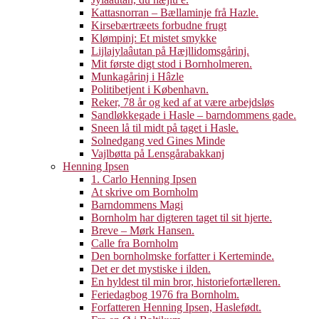
Kattasnorran – Bællaminje frå Hazle.
Kirsebærtræets forbudne frugt
Klømpinj: Et mistet smykke
Lijlajylaâutan på Hæjllidomsgårinj.
Mit første digt stod i Bornholmeren.
Munkagårinj i Hâzle
Politibetjent i København.
Reker, 78 år og ked af at være arbejdsløs
Sandløkkegade i Hasle – barndommens gade.
Sneen lå til midt på taget i Hasle.
Solnedgang ved Gines Minde
Vajlbøtta på Lensgårabakkanj
Henning Ipsen
1. Carlo Henning Ipsen
At skrive om Bornholm
Barndommens Magi
Bornholm har digteren taget til sit hjerte.
Breve – Mørk Hansen.
Calle fra Bornholm
Den bornholmske forfatter i Kerteminde.
Det er det mystiske i ilden.
En hyldest til min bror, historiefortælleren.
Feriedagbog 1976 fra Bornholm.
Forfatteren Henning Ipsen, Haslefødt.