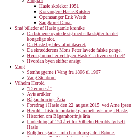
Sangkor
Hasle skolekor 1951
Korsangere Hasle-Rutsker
Operasanger Erik Westh
Sangkoret Dana.
Små billeder af Hasle gamle krønike
Da børnene pyntede sig med silkesløjfer fra det
kongelige slot.
Da Hasle by blev afmilitaseret.
Da skrædderens Mons Peter lavede falske penge.
Hvor gammel er vel byen Hasle? Ja hvem ved det?
Hvordan byen skifter ansigt.
Vang
Stenhuggerne i Vang fra 1896 til 1967
Vang Stenbrud
Vilhelm Herold
“Dæmmeså”
Avis artikler
Bâgarahorrinjs Âria
Foredrag i Hasle den 22. august 2015, ved Arne Ipsen
Herold – historie omkring gammelt avlsbrug i Hasle.
Historien om Bâgarahorrinjs âria
I anledning af 150 året for Vilhelm Herolds fødsel i
Hasle
Rolighedsgade – min barndomsgade i Rønne.