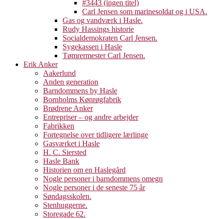
#3443 (ingen titel)
Carl Jensen som marinesoldat og i USA.
Gas og vandværk i Hasle.
Rudy Hassings historie
Socialdemokraten Carl Jensen.
Sygekassen i Hasle
Tømrermester Carl Jensen.
Erik Anker
Aakerlund
Anden generation
Barndommens by Hasle
Bornholms Kønrøgfabrik
Brødrene Anker
Entrepriser – og andre arbejder
Fabrikken
Fortegnelse over tidligere lærlinge
Gasværket i Hasle
H. C. Siersted
Hasle Bank
Historien om en Haslegård
Nogle personer i barndommens omegn
Nogle personer i de seneste 75 år
Søndagsskolen.
Stenhuggerne.
Storegade 62.