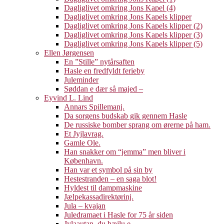
Dagliglivet omkring Jons Kapel (4)
Dagliglivet omkring Jons Kapels klipper
Dagliglivet omkring Jons Kapels klipper (2)
Dagliglivet omkring Jons Kapels klipper (3)
Dagliglivet omkring Jons Kapels klipper (5)
Ellen Jørgensen
En ”Stille” nytårsaften
Hasle en fredfyldt ferieby
Juleminder
Søddan e dær så majed –
Eyvind L. Lind
Annars Spillemanj.
Da sorgens budskab gik gennem Hasle
De russiske bomber sprang om ørerne på ham.
Et Jyjlavrag.
Gamle Ole.
Han snakker om “jemma” men bliver i
København.
Han var et symbol på sin by
Hestestranden – en saga blot!
Hyldest til dampmaskine
Jælpekassadirektørinj.
Jula – kvajan
Juledramaet i Hasle for 75 år siden
Jylaautan, du hæjlu e.