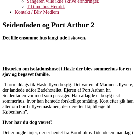
Sangeren ville ikke skrive erindringer.
Til time hos Herold.
Kontakt / Bliv Medlem
Seidenfaden og Port Arthur 2
Det lille ensomme hus langt ude i skoven.
Historien om isolationshuset i Hasle der blev sommerhus for en
sjov og begavet familie.
”I formiddags fik Hasle flyverbesøg. Det var en af Marinens flyvere,
der landede udfor Badehotellet. Ejeren af Port Arthur, hr.
Seidenfaden var med som passager. Han aflagde et besøg i sit
sommerhus, hvor han hentede forskellige småting. Kort efter gik han
atter om bord i flyvemaskinen, der derefter fløj tilbage til
København”.
Hvor har du dog været?
Det er nogle linjer, der er hentet fra Bornholms Tidende en mandag i