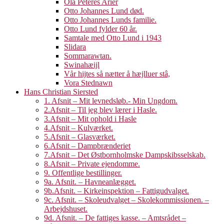
Ola Peteres Arier
Otto Johannes Lund død.
Otto Johannes Lunds familie.
Otto Lund fylder 60 år.
Samtale med Otto Lund i 1943
Slidara
Sommarawtan.
Swinahæijl
Vår hijtes så nætter å hæjlluer stâ,
Vora Stednawn
Hans Christian Siersted
1. Afsnit – Mit levnedsløb.- Min Ungdom.
2.Afsnit – Til jeg blev lærer i Hasle.
3.Afsnit – Mit ophold i Hasle
4.Afsnit – Kulværket.
5.Afsnit – Glasværket.
6.Afsnit – Dampbrænderiet
7.Afsnit – Det Østbornholmske Dampskibsselskab.
8.Afsnit – Private ejendomme.
9. Offentlige bestillinger.
9a. Afsnit. – Havneanlægget.
9b.Afsnit. – Kirkeinspektion – Fattigudvalget.
9c. Afsnit. – Skoleudvalget – Skolekommissionen. –
Arbejdshuset.
9d. Afsnit. – De fattiges kasse. – Amtsrådet –