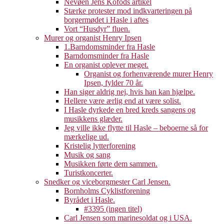
Nevøen Jens Kofods artikel
Stærke protester mod indkvarteringen på
borgermødet i Hasle i aftes
Vort “Husdyr” fluen.
Murer og organist Henry Ipsen
1.Barndomsminder fra Hasle
Barndomsminder fra Hasle
En organist oplever meget.
Organist og forhenværende murer Henry
Ipsen, fylder 70 år.
Han siger aldrig nej, hvis han kan hjælpe.
Hellere være ærlig end at være solist.
I Hasle dyrkede en bred kreds sangens og
musikkens glæder.
Jeg ville ikke flytte til Hasle – beboerne så for
mærkelige ud.
Kristelig lytterforening
Musik og sang
Musikken førte dem sammen.
Turistkoncerter.
Snedker og viceborgmester Carl Jensen.
Bornholms Cyklistforening
Byrådet i Hasle.
#3395 (ingen titel)
Carl Jensen som marinesoldat og i USA.