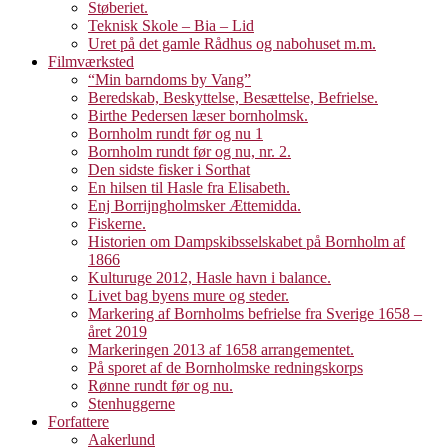
Støberiet.
Teknisk Skole – Bia – Lid
Uret på det gamle Rådhus og nabohuset m.m.
Filmværksted
“Min barndoms by Vang”
Beredskab, Beskyttelse, Besættelse, Befrielse.
Birthe Pedersen læser bornholmsk.
Bornholm rundt før og nu 1
Bornholm rundt før og nu, nr. 2.
Den sidste fisker i Sorthat
En hilsen til Hasle fra Elisabeth.
Enj Borrijngholmsker Ættemidda.
Fiskerne.
Historien om Dampskibsselskabet på Bornholm af
1866
Kulturuge 2012, Hasle havn i balance.
Livet bag byens mure og steder.
Markering af Bornholms befrielse fra Sverige 1658 –
året 2019
Markeringen 2013 af 1658 arrangementet.
På sporet af de Bornholmske redningskorps
Rønne rundt før og nu.
Stenhuggerne
Forfattere
Aakerlund