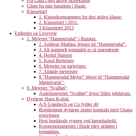
Fra Laila i den aktive skoleklasse
Glimt fra min barndom i Hasle.
Klassetræf
1. Klassekomsammen for den aktive klasse.
2. Klassetræf i 2011.
3 Klassetræf 2013
Embeder og Leveveje
1. Mejeriet “Hammersdal” i Rutsker.
2. Andreas Mathias Jensen på “Hammersdal”.
3. Alt gammelt jemmafrå er så spændende
4. Herluf Hansen
5. Knud Bertelsen
6. Mejerier og mejerister.
7. Afdøde mejerister
8.”Hammersdal Mejeri” bliver til “Hammersdal
Mørtelværk”.
9. Mejeriet “Svalhøj”
Andelsmejeriet “Svalhøj” fejrer 50års jubilæum.
Dyrlæge Hans Kofod.
A/S Grønbech og Co fylder 40
Bornholmsk dyrlæge slutter kontrakt med Ghana
regeringen
Hest brækkede ryggen ved kørselsuheld.
Kongemonumentet i Hasle blev afsløret i
formiddag.