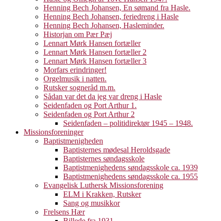
Henning Bech Johansen, En sømand fra Hasle.
Henning Bech Johansen, feriedreng i Hasle
Henning Bech Johansen, Hasleminder.
Historjan om Pær Pæj
Lennart Mørk Hansen fortæller
Lennart Mørk Hansen fortæller 2
Lennart Mørk Hansen fortæller 3
Morfars erindringer!
Orgelmusik i natten.
Rutsker sogneråd m.m.
Sådan var det da jeg var dreng i Hasle
Seidenfaden og Port Arthur 1.
Seidenfaden og Port Arthur 2
Seidenfaden – politidirektør 1945 – 1948.
Missionsforeninger
Baptistmenigheden
Baptisternes mødesal Heroldsgade
Baptisternes søndagsskole
Baptistmenighedens søndagsskole ca. 1939
Baptistmenighedens søndagsskole ca. 1955
Evangelisk Luthersk Missionsforening
ELM i Krakken, Rutsker
Sang og musikkor
Frelsens Hær
Billede fra 1931