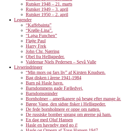
Rutsker 1948 – 21. marts
Rutsker 1949 – 3. april
Rutsker 1950 – 2. april
Legender
“Kaffebainta”
“Krølle-Lina”.
“Lajsa Funchen”
Fløjte Paul
Harry Frek
John Chr. Nørring
Obel fra Helligpeder.
Valdemar Niels Pedersen – Sevâ Valle
Livserindringer
“Min mors og fars liv” af Kirsten Knudsen.
Bag disken i årene 1941-1984
Barn på Hasle havn.
Barndommens gade Fælledvej.
Barndomsminder
Bornholmer – amerikanere på besøg efter mange år.
Børge Vang, den sidste fisker i Helligpeder.
De fede bornholmere er oppe om natten.
De russiske bomber sprang om ørerne på ham.
En dag med Oluf Hansen
Hasle en havneby med go i!
Hasle og Omegn af Tove Hansen 1947.