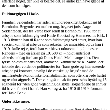
efterlade noget, der ikke er bearbejdet, så andre kan have glæde af
det, som han siger.
Fuldmægtigen i Hasle.
Familien Seidenfaden har siden århundredeskiftet bekendt sig til
Bornholm. Begyndelsen med en ung, begavet jurist Aage
Seidenfaden, der fra Varde blev sendt til Bornholm i 1908 for at
arbejde som fuldmægtig ved Hasle Købstad og Hammershus Birk. I
1913 flyttede han til Rønne som fuldmægtig ved amtet, hvor han
specielt kom til at arbejde som sekretær for amtsrådet, og da han i
1919 skulle rejse, fordi han var blevet udnævnt til politimester i
Randers – med en årsløn på 10. 500 kr. – holdt amtsrådet
afskedsmiddag for ham på Dams Hotel. Med mange taler. Den
første holdtes af hans chef, amtmand, kammerherre K. Valløe, der
takkede den vordende politimester for ”hans gode og interesserede
arbejde på kontoret, navnlig i de vanskelige krigsår med de
mangeartede økonomiske foranstaltninger, som ofte krævede hurtig
og resolut afgørelse”. Der var også en tak fra øens seks byråd og 15
sogneråd for ”den gode vejledning og støtte, sognerådene til enhver
tid havde fundet i ham”. Han var også, fra 1910 til 1919, formand
for Hasle Bank.
Gider ikke mere.
Gunnar Seidenfaden fortæller, at sommerhuset Port Arthur blev købt