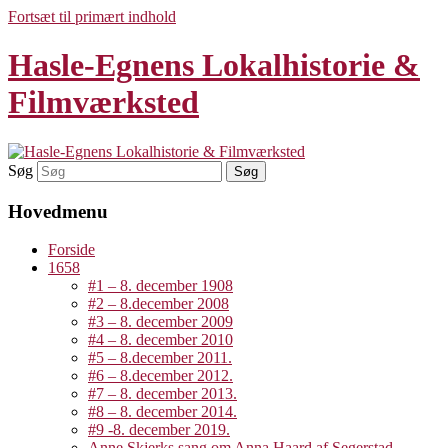
Fortsæt til primært indhold
Hasle-Egnens Lokalhistorie &
Filmværksted
Søg
Hovedmenu
Forside
1658
#1 – 8. december 1908
#2 – 8.december 2008
#3 – 8. december 2009
#4 – 8. december 2010
#5 – 8.december 2011.
#6 – 8.december 2012.
#7 – 8. december 2013.
#8 – 8. december 2014.
#9 -8. december 2019.
Anne Skjerks sang om Anna Haard af Segerstad