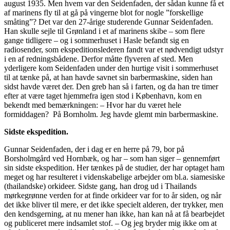
august 1935. Men hvem var den Seidenfaden, der sådan kunne få et
af marinens fly til at gå på vingerne blot for nogle ”forskellige
småting”? Det var den 27-årige studerende Gunnar Seidenfaden.
Han skulle sejle til Grønland i et af marinens skibe – som flere
gange tidligere – og i sommerhuset i Hasle befandt sig en
radiosender, som ekspeditionslederen fandt var et nødvendigt udstyr
i en af redningsbådene. Derfor måtte flyveren af sted. Men
yderligere kom Seidenfaden under den hurtige visit i sommerhuset
til at tænke på, at han havde savnet sin barbermaskine, siden han
sidst havde været der. Den greb han så i farten, og da han tre timer
efter at være taget hjemmefra igen stod i København, kom en
bekendt med bemærkningen: – Hvor har du været hele
formiddagen? På Bornholm. Jeg havde glemt min barbermaskine.
Sidste ekspedition.
Gunnar Seidenfaden, der i dag er en herre på 79, bor på
Borsholmgård ved Hornbæk, og har – som han siger – gennemført
sin sidste ekspedition. Her tænkes på de studier, der har optaget ham
meget og har resulteret i videnskabelige arbejder om bl.a. siamesiske
(thailandske) orkideer. Sidste gang, han drog ud i Thailands
mørkegrønne verden for at finde orkideer var for to år siden, og når
det ikke bliver til mere, er det ikke specielt alderen, der trykker, men
den kendsgerning, at nu mener han ikke, han kan nå at få bearbejdet
og publiceret mere indsamlet stof. – Og jeg bryder mig ikke om at