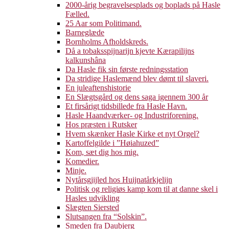
2000-årig begravelsesplads og boplads på Hasle
Fælled.
25 Aar som Politimand.
Barneglæde
Bornholms Afholdskreds.
Då a tobaksspijnarijn kjevte Kærapilijns
kalkunshâna
Da Hasle fik sin første redningsstation
Da stridige Haslemænd blev dømt til slaveri.
En juleaftenshistorie
En Slægtsgård og dens saga igennem 300 år
Et firsårigt tidsbillede fra Hasle Havn.
Hasle Haandværker- og Industriforening.
Hos præsten i Rutsker
Hvem skænker Hasle Kirke et nyt Orgel?
Kartoffelgilde i ”Høiahuzed”
Kom, sæt dig hos mig.
Komedier.
Minje.
Nytårsgjijled hos Huijnatårkjelijn
Politisk og religiøs kamp kom til at danne skel i
Hasles udvikling
Slægten Siersted
Slutsangen fra “Solskin”.
Smeden fra Daubjerg