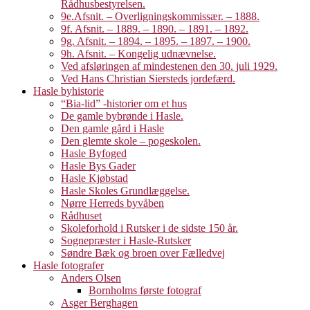
Rådhusbestyrelsen.
9e.Afsnit. – Overligningskommissær. – 1888.
9f. Afsnit. – 1889. – 1890. – 1891. – 1892.
9g. Afsnit. – 1894. – 1895. – 1897. – 1900.
9h. Afsnit. – Kongelig udnævnelse.
Ved afsløringen af mindestenen den 30. juli 1929.
Ved Hans Christian Siersteds jordefærd.
Hasle byhistorie
“Bia-lid” -historier om et hus
De gamle bybrønde i Hasle.
Den gamle gård i Hasle
Den glemte skole – pogeskolen.
Hasle Byfoged
Hasle Bys Gader
Hasle Kjøbstad
Hasle Skoles Grundlæggelse.
Nørre Herreds byvåben
Rådhuset
Skoleforhold i Rutsker i de sidste 150 år.
Sognepræster i Hasle-Rutsker
Søndre Bæk og broen over Fælledvej
Hasle fotografer
Anders Olsen
Bornholms første fotograf
Asger Berghagen