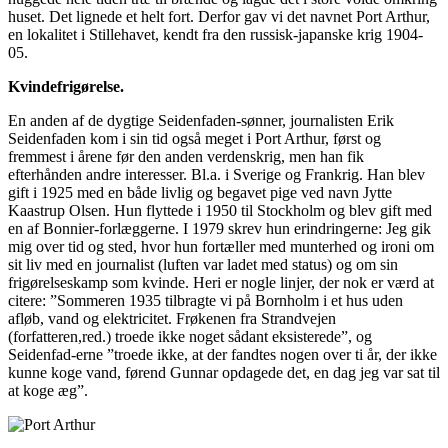
huset. Det lignede et helt fort. Derfor gav vi det navnet Port Arthur,
en lokalitet i Stillehavet, kendt fra den russisk-japanske krig 1904-
05.
Kvindefrigørelse.
En anden af de dygtige Seidenfaden-sønner, journalisten Erik
Seidenfaden kom i sin tid også meget i Port Arthur, først og
fremmest i årene før den anden verdenskrig, men han fik
efterhånden andre interesser. Bl.a. i Sverige og Frankrig. Han blev
gift i 1925 med en både livlig og begavet pige ved navn Jytte
Kaastrup Olsen. Hun flyttede i 1950 til Stockholm og blev gift med
en af Bonnier-forlæggerne. I 1979 skrev hun erindringerne: Jeg gik
mig over tid og sted, hvor hun fortæller med munterhed og ironi om
sit liv med en journalist (luften var ladet med status) og om sin
frigørelseskamp som kvinde. Heri er nogle linjer, der nok er værd at
citere: ”Sommeren 1935 tilbragte vi på Bornholm i et hus uden
afløb, vand og elektricitet. Frøkenen fra Strandvejen
(forfatteren,red.) troede ikke noget sådant eksisterede”, og
Seidenfad-erne ”troede ikke, at der fandtes nogen over ti år, der ikke
kunne koge vand, førend Gunnar opdagede det, en dag jeg var sat til
at koge æg”.