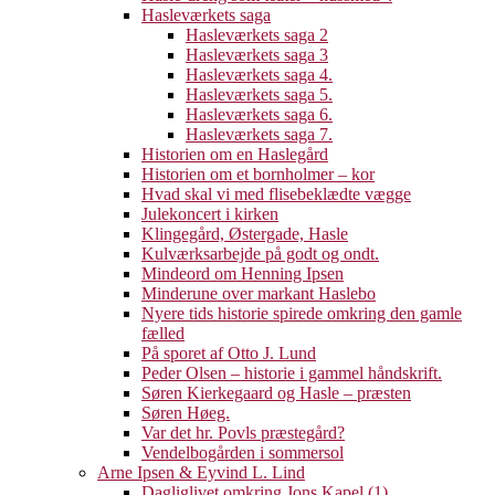
Hasleværkets saga
Hasleværkets saga 2
Hasleværkets saga 3
Hasleværkets saga 4.
Hasleværkets saga 5.
Hasleværkets saga 6.
Hasleværkets saga 7.
Historien om en Haslegård
Historien om et bornholmer – kor
Hvad skal vi med flisebeklædte vægge
Julekoncert i kirken
Klingegård, Østergade, Hasle
Kulværksarbejde på godt og ondt.
Mindeord om Henning Ipsen
Minderune over markant Haslebo
Nyere tids historie spirede omkring den gamle
fælled
På sporet af Otto J. Lund
Peder Olsen – historie i gammel håndskrift.
Søren Kierkegaard og Hasle – præsten
Søren Høeg.
Var det hr. Povls præstegård?
Vendelbogården i sommersol
Arne Ipsen & Eyvind L. Lind
Dagliglivet omkring Jons Kapel (1)