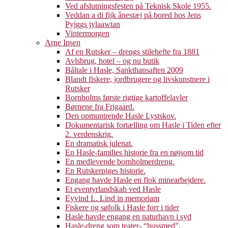
Ved afslutningsfesten på Teknisk Skole 1955.
Veddan a di fijk ânestæj på bored hos Jens
Pyjggs jylaawtan
Vintermorgen
Arne Ipsen
Af en Rutsker – drengs stilehefte fra 1881
Avlsbrug, hotel – og nu butik
Båltale i Hasle, Sankthansaften 2009
Blandt fiskere, jordbrugere og livskunstnere i
Rutsker
Bornholms første rigtige kartoffelavler
Børnene fra Frigaard.
Den opmuntrende Hasle Lystskov.
Dokumentarisk fortælling om Hasle i Tiden efter
2. verdenskrig.
En dramatisk julenat.
En Hasle-families historie fra en nøjsom tid
En medlevende bornholmerdreng.
En Rutskerpiges historie.
Engang havde Hasle en flok minearbejdere.
Et eventyrlandskab ved Hasle
Eyvind L. Lind in memoriam
Fiskere og søfolk i Hasle forr i tider
Hasle havde engang en naturhavn i syd
Hasle-dreng som teater- “hussmed”.