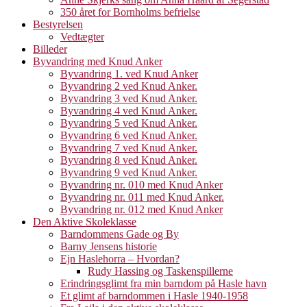
350 året for Bornholms befrielse
Bestyrelsen
Vedtægter
Billeder
Byvandring med Knud Anker
Byvandring 1. ved Knud Anker
Byvandring 2 ved Knud Anker.
Byvandring 3 ved Knud Anker.
Byvandring 4 ved Knud Anker.
Byvandring 5 ved Knud Anker.
Byvandring 6 ved Knud Anker.
Byvandring 7 ved Knud Anker.
Byvandring 8 ved Knud Anker.
Byvandring 9 ved Knud Anker.
Byvandring nr. 010 med Knud Anker
Byvandring nr. 011 med Knud Anker.
Byvandring nr. 012 med Knud Anker
Den Aktive Skoleklasse
Barndommens Gade og By
Barny Jensens historie
Ejn Haslehorra – Hvordan?
Rudy Hassing og Taskenspillerne
Erindringsglimt fra min barndom på Hasle havn
Et glimt af barndommen i Hasle 1940-1958