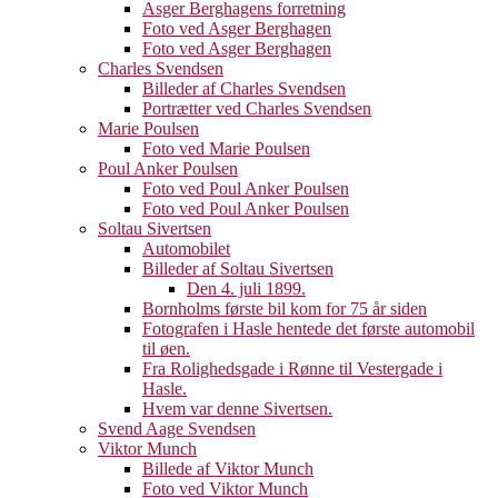
Asger Berghagens forretning
Foto ved Asger Berghagen
Foto ved Asger Berghagen
Charles Svendsen
Billeder af Charles Svendsen
Portrætter ved Charles Svendsen
Marie Poulsen
Foto ved Marie Poulsen
Poul Anker Poulsen
Foto ved Poul Anker Poulsen
Foto ved Poul Anker Poulsen
Soltau Sivertsen
Automobilet
Billeder af Soltau Sivertsen
Den 4. juli 1899.
Bornholms første bil kom for 75 år siden
Fotografen i Hasle hentede det første automobil
til øen.
Fra Rolighedsgade i Rønne til Vestergade i
Hasle.
Hvem var denne Sivertsen.
Svend Aage Svendsen
Viktor Munch
Billede af Viktor Munch
Foto ved Viktor Munch