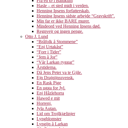
Fra en Ø i Baltikum
Hasle – et sted midt i verden.
Henning Ipsens forfatterskab.
Henning Ipsens sidste arbejde “Gravskrift”.
Min far er ikke BARE murer.
Mindeord ved Henning Ipsens død.
Regnvejr og ingen penge.
Otto J. Lund
“Brâfolk å Stommene”
“Enj Urtakåst”
“Forr i Tider”
“Jem å Jor”
“Vår Larkan ryggar”
Årstiderna.
Då Jens Peter va te Gjile.
Ejn Drajnijnssvensk.
En Rask Pige
En ugga for Jyl.
Enj Hâzlehorra
Hawed e mit
Horrenj.
Jyla Autan.
Lid om Trojlkjælinjer
Lyngblomster
Lyngijn å Larkan