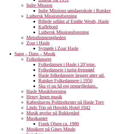
Indre Mission
Indre Missions søndagsskole i Rutsker
Luthersk Missionsforening
Billede udlånt af Emilie Westh, Hasle
Kaffebord
Luthersk Missionsforening
Metodistmenigheden
Zoar i Hasle
Symøde i Zoar Hasle
Sang – Dans – Musik
Folkedansere
Folkedansen i Hasle i 20’erne.
Folkedansere i turist-fremstød
Hasle folkedansere lægger atter ud.
Rutsker Folkedansere i 1950
Ska vi nu hâ enj opstæjlledans..
Hasle Musikforening
Henry Ipsen musik
Københavns Politiorkester på Hasle Torv
Linds Trio på Herolds Hotel 1942
Musik øvelse på Bukkegård
Musikanter
Frank Olsen ca. 1980
Musikere på Gines Minde