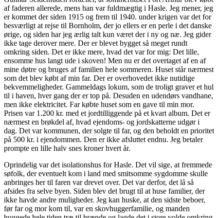
af faderen allerede, mens han var fuldmægtig i Hasle. Jeg mener, jeg
er kommet der siden 1915 og frem til 1940. under krigen var det for
besværligt at rejse til Bornholm, der jo ellers er en perle i det danske
ørige, og siden har jeg ærlig talt kun været der i ny og næ. Jeg gider
ikke tage derover mere. Der er blevet bygget så meget rundt
omkring siden. Det er ikke mere, hvad det var for mig: Det lille,
ensomme hus langt ude i skoven! Men nu er det overtaget af en af
mine døtre og bruges af familien hele sommeren. Huset står nærmest
som det blev købt af min far. Der er overhovedet ikke nutidige
bekvemmeligheder. Gammeldags lokum, som de troligt graver et hul
til i haven, hver gang der er top på. Desuden en udendørs vandhane,
men ikke elektricitet. Far købte huset som en gave til min mor.
Prisen var 1.200 kr. med et jordtilliggende på et kvart album. Det er
nærmest en brøkdel af, hvad ejendoms- og jordskatterne udgør i
dag. Det var kommunen, der solgte til far, og den beholdt en prioritet
på 500 kr. i ejendommen. Den er ikke afsluttet endnu. Jeg betaler
prompte en lille halv snes kroner hvert år.
Oprindelig var det isolationshus for Hasle. Det vil sige, at fremmede
søfolk, der eventuelt kom i land med smitsomme sygdomme skulle
anbringes her til faren var drevet over. Det var derfor, det lå så
afsides fra selve byen. Siden blev det brugt til at huse familier, der
ikke havde andre muligheder. Jeg kan huske, at den sidste beboer,
før far og mor kom til, var en skovhuggerfamilie, og manden
huggede hele tiden træ til brænde og lagde det i store volde omkring