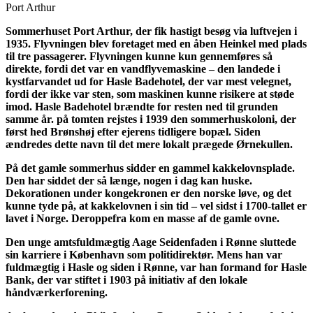
Port Arthur
Sommerhuset Port Arthur, der fik hastigt besøg via luftvejen i
1935. Flyvningen blev foretaget med en åben Heinkel med plads
til tre passagerer. Flyvningen kunne kun gennemføres så
direkte, fordi det var en vandflyvemaskine – den landede i
kystfarvandet ud for Hasle Badehotel, der var mest velegnet,
fordi der ikke var sten, som maskinen kunne risikere at støde
imod. Hasle Badehotel brændte for resten ned til grunden
samme år. på tomten rejstes i 1939 den sommerhuskoloni, der
først hed Brønshøj efter ejerens tidligere bopæl. Siden
ændredes dette navn til det mere lokalt prægede Ørnekullen.
På det gamle sommerhus sidder en gammel kakkelovnsplade.
Den har siddet der så længe, nogen i dag kan huske.
Dekorationen under kongekronen er den norske løve, og det
kunne tyde på, at kakkelovnen i sin tid – vel sidst i 1700-tallet er
lavet i Norge. Deroppefra kom en masse af de gamle ovne.
Den unge amtsfuldmægtig Aage Seidenfaden i Rønne sluttede
sin karriere i København som politidirektør. Mens han var
fuldmægtig i Hasle og siden i Rønne, var han formand for Hasle
Bank, der var stiftet i 1903 på initiativ af den lokale
håndværkerforening.