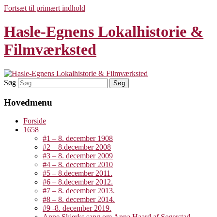
Fortsæt til primært indhold
Hasle-Egnens Lokalhistorie &
Filmværksted
Søg
Hovedmenu
Forside
1658
#1 – 8. december 1908
#2 – 8.december 2008
#3 – 8. december 2009
#4 – 8. december 2010
#5 – 8.december 2011.
#6 – 8.december 2012.
#7 – 8. december 2013.
#8 – 8. december 2014.
#9 -8. december 2019.
Anne Skjerks sang om Anna Haard af Segerstad