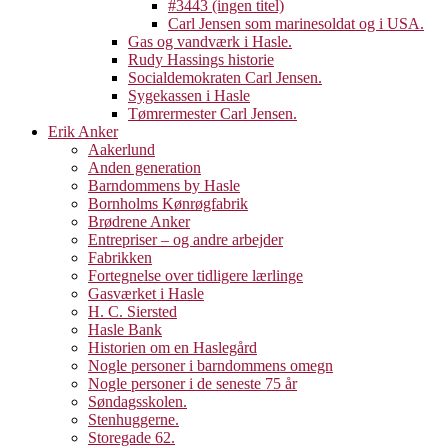
#3443 (ingen titel)
Carl Jensen som marinesoldat og i USA.
Gas og vandværk i Hasle.
Rudy Hassings historie
Socialdemokraten Carl Jensen.
Sygekassen i Hasle
Tømrermester Carl Jensen.
Erik Anker
Aakerlund
Anden generation
Barndommens by Hasle
Bornholms Kønrøgfabrik
Brødrene Anker
Entrepriser – og andre arbejder
Fabrikken
Fortegnelse over tidligere lærlinge
Gasværket i Hasle
H. C. Siersted
Hasle Bank
Historien om en Haslegård
Nogle personer i barndommens omegn
Nogle personer i de seneste 75 år
Søndagsskolen.
Stenhuggerne.
Storegade 62.