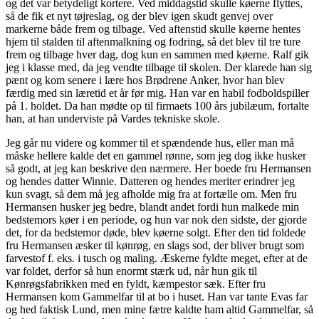
og det var betydeligt kortere. Ved middagstid skulle køerne flyttes,
så de fik et nyt tøjreslag, og der blev igen skudt genvej over
markerne både frem og tilbage. Ved aftenstid skulle køerne hentes
hjem til stalden til aftenmalkning og fodring, så det blev til tre ture
frem og tilbage hver dag, dog kun en sammen med køerne. Ralf gik
jeg i klasse med, da jeg vendte tilbage til skolen. Der klarede han sig
pænt og kom senere i lære hos Brødrene Anker, hvor han blev
færdig med sin læretid et år før mig. Han var en habil fodboldspiller
på 1. holdet. Da han mødte op til firmaets 100 års jubilæum, fortalte
han, at han underviste på Vardes tekniske skole.
Jeg går nu videre og kommer til et spændende hus, eller man må
måske hellere kalde det en gammel rønne, som jeg dog ikke husker
så godt, at jeg kan beskrive den nærmere. Her boede fru Hermansen
og hendes datter Winnie. Datteren og hendes meriter erindrer jeg
kun svagt, så dem må jeg afholde mig fra at fortælle om. Men fru
Hermansen husker jeg bedre, blandt andet fordi hun malkede min
bedstemors køer i en periode, og hun var nok den sidste, der gjorde
det, for da bedstemor døde, blev køerne solgt. Efter den tid foldede
fru Hermansen æsker til kønrøg, en slags sod, der bliver brugt som
farvestof f. eks. i tusch og maling. Æskerne fyldte meget, efter at de
var foldet, derfor så hun enormt stærk ud, når hun gik til
Kønrøgsfabrikken med en fyldt, kæmpestor sæk. Efter fru
Hermansen kom Gammelfar til at bo i huset. Han var tante Evas far
og hed faktisk Lund, men mine fætre kaldte ham altid Gammelfar, så