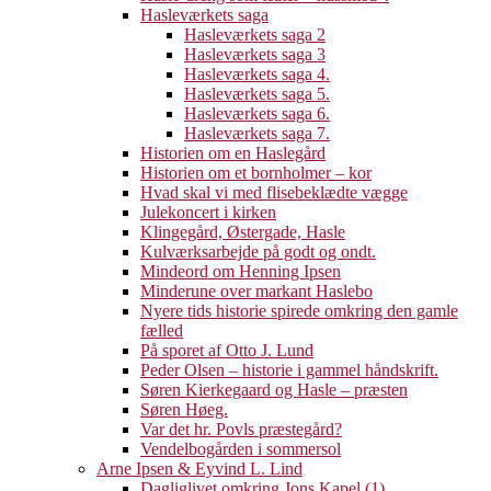
Hasleværkets saga
Hasleværkets saga 2
Hasleværkets saga 3
Hasleværkets saga 4.
Hasleværkets saga 5.
Hasleværkets saga 6.
Hasleværkets saga 7.
Historien om en Haslegård
Historien om et bornholmer – kor
Hvad skal vi med flisebeklædte vægge
Julekoncert i kirken
Klingegård, Østergade, Hasle
Kulværksarbejde på godt og ondt.
Mindeord om Henning Ipsen
Minderune over markant Haslebo
Nyere tids historie spirede omkring den gamle
fælled
På sporet af Otto J. Lund
Peder Olsen – historie i gammel håndskrift.
Søren Kierkegaard og Hasle – præsten
Søren Høeg.
Var det hr. Povls præstegård?
Vendelbogården i sommersol
Arne Ipsen & Eyvind L. Lind
Dagliglivet omkring Jons Kapel (1)