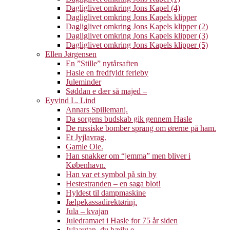
Dagliglivet omkring Jons Kapel (4)
Dagliglivet omkring Jons Kapels klipper
Dagliglivet omkring Jons Kapels klipper (2)
Dagliglivet omkring Jons Kapels klipper (3)
Dagliglivet omkring Jons Kapels klipper (5)
Ellen Jørgensen
En ”Stille” nytårsaften
Hasle en fredfyldt ferieby
Juleminder
Søddan e dær så majed –
Eyvind L. Lind
Annars Spillemanj.
Da sorgens budskab gik gennem Hasle
De russiske bomber sprang om ørerne på ham.
Et Jyjlavrag.
Gamle Ole.
Han snakker om “jemma” men bliver i
København.
Han var et symbol på sin by
Hestestranden – en saga blot!
Hyldest til dampmaskine
Jælpekassadirektørinj.
Jula – kvajan
Juledramaet i Hasle for 75 år siden
Jylaautan, du hæjlu e.