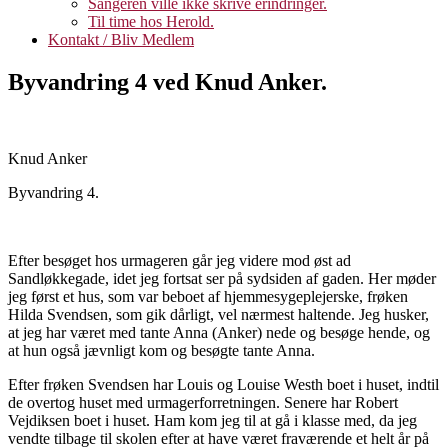
Sangeren ville ikke skrive erindringer.
Til time hos Herold.
Kontakt / Bliv Medlem
Byvandring 4 ved Knud Anker.
Knud Anker
Byvandring 4.
Efter besøget hos urmageren går jeg videre mod øst ad
Sandløkkegade, idet jeg fortsat ser på sydsiden af gaden. Her møder
jeg først et hus, som var beboet af hjemmesygeplejerske, frøken
Hilda Svendsen, som gik dårligt, vel nærmest haltende. Jeg husker,
at jeg har været med tante Anna (Anker) nede og besøge hende, og
at hun også jævnligt kom og besøgte tante Anna.
Efter frøken Svendsen har Louis og Louise Westh boet i huset, indtil
de overtog huset med urmagerforretningen. Senere har Robert
Vejdiksen boet i huset. Ham kom jeg til at gå i klasse med, da jeg
vendte tilbage til skolen efter at have været fraværende et helt år på