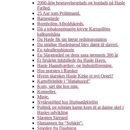
2000-årig begravelsesplads og boplads på Hasle
Fælled.
25 Aar som Politimand.
Barneglæde
Bornholms Afholdskreds.
Då a tobaksspijnarijn kjevte Kærapilijns
kalkunshâna
Da Hasle fik sin første redningsstation
Da stridige Haslemænd blev dømt til slaveri.
En juleaftenshistorie
En Slægtsgård og dens saga igennem 300 år
Et firsårigt tidsbillede fra Hasle Havn.
Hasle Haandværker- og Industriforening.
Hos præsten i Rutsker
Hvem skænker Hasle Kirke et nyt Orgel?
Kartoffelgilde i ”Høiahuzed”
Kom, sæt dig hos mig.
Komedier.
Minje.
Nytårsgjijled hos Huijnatårkjelijn
Politisk og religiøs kamp kom til at danne skel i
Hasles udvikling
Slægten Siersted
Slutsangen fra “Solskin”.
Smeden fra Daubjerg