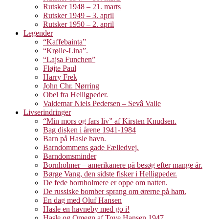
Rutsker 1948 – 21. marts
Rutsker 1949 – 3. april
Rutsker 1950 – 2. april
Legender
“Kaffebainta”
“Krølle-Lina”.
“Lajsa Funchen”
Fløjte Paul
Harry Frek
John Chr. Nørring
Obel fra Helligpeder.
Valdemar Niels Pedersen – Sevâ Valle
Livserindringer
“Min mors og fars liv” af Kirsten Knudsen.
Bag disken i årene 1941-1984
Barn på Hasle havn.
Barndommens gade Fælledvej.
Barndomsminder
Bornholmer – amerikanere på besøg efter mange år.
Børge Vang, den sidste fisker i Helligpeder.
De fede bornholmere er oppe om natten.
De russiske bomber sprang om ørerne på ham.
En dag med Oluf Hansen
Hasle en havneby med go i!
Hasle og Omegn af Tove Hansen 1947.