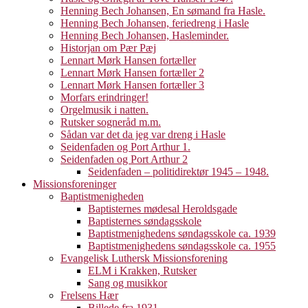
Henning Bech Johansen, En sømand fra Hasle.
Henning Bech Johansen, feriedreng i Hasle
Henning Bech Johansen, Hasleminder.
Historjan om Pær Pæj
Lennart Mørk Hansen fortæller
Lennart Mørk Hansen fortæller 2
Lennart Mørk Hansen fortæller 3
Morfars erindringer!
Orgelmusik i natten.
Rutsker sogneråd m.m.
Sådan var det da jeg var dreng i Hasle
Seidenfaden og Port Arthur 1.
Seidenfaden og Port Arthur 2
Seidenfaden – politidirektør 1945 – 1948.
Missionsforeninger
Baptistmenigheden
Baptisternes mødesal Heroldsgade
Baptisternes søndagsskole
Baptistmenighedens søndagsskole ca. 1939
Baptistmenighedens søndagsskole ca. 1955
Evangelisk Luthersk Missionsforening
ELM i Krakken, Rutsker
Sang og musikkor
Frelsens Hær
Billede fra 1931