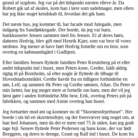
grund af sygdom. Jeg var på det tidspunkt næsten elleve år. Da
Robert gik ud af skolen, kom han i lære som sadelmager, men ellers
har jeg ikke noget kendskab til, hvordan det gik ham.
Det næste hus, jeg kommer til, har facade mod Julegade, men
indgang fra Sandløkkegade. Der boede, da jeg var barn,
bankkasserer Jensen sammen med fru Jensen. Et af deres børn,
datteren Hedvig, blev gift med Henrik Kjær, som var bror til vores
stedmor. Jeg mener at have hørt Hedvig fortælle om en bror, som
overtog en købmandsgård i Gudhjem.
Efter familien Jensen flyttede familien Peter Kreutzberg på et eller
andet tidspunkt ind i huset, men Peters kone, Grethe, faldt aldrig
rigtig til på Bornholm, så efter nogle år flyttede de tilbage til
Hovedstadsområdet. Grethe havde fra en tidligere forbindelse en
søn, Leif, og sammen fik Peter og Grethe sønnen, Allan. Da Peter er
min fætter, har jeg meget mere at fortælle om ham, men det vil jeg
først gøre i anden forbindelse.Min bror, Erik, overtog Peters job på
fabrikken, og sammen med Annie overtog han huset.
Jeg fortsætter mod øst og kommer nu til ”Skorstensfejerhuset”. Her
boede i sin tid en skorstensfejer, og der foresvæver mig noget om, at
han hed Johansen, men da det er mere end 75 år siden, kan jeg godt
tage fejl. Senere flyttede Peter Pedersen og hans kone, der var født
Berggren, og deres to drenge, Grant og Ralf ind i huset. De kom fra