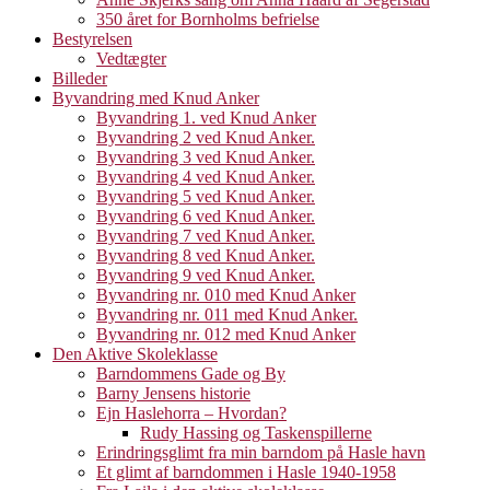
350 året for Bornholms befrielse
Bestyrelsen
Vedtægter
Billeder
Byvandring med Knud Anker
Byvandring 1. ved Knud Anker
Byvandring 2 ved Knud Anker.
Byvandring 3 ved Knud Anker.
Byvandring 4 ved Knud Anker.
Byvandring 5 ved Knud Anker.
Byvandring 6 ved Knud Anker.
Byvandring 7 ved Knud Anker.
Byvandring 8 ved Knud Anker.
Byvandring 9 ved Knud Anker.
Byvandring nr. 010 med Knud Anker
Byvandring nr. 011 med Knud Anker.
Byvandring nr. 012 med Knud Anker
Den Aktive Skoleklasse
Barndommens Gade og By
Barny Jensens historie
Ejn Haslehorra – Hvordan?
Rudy Hassing og Taskenspillerne
Erindringsglimt fra min barndom på Hasle havn
Et glimt af barndommen i Hasle 1940-1958