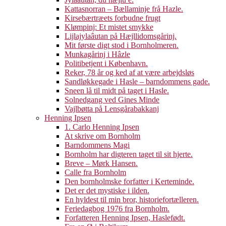
Kattasnorran – Bællaminje frå Hazle.
Kirsebærtræets forbudne frugt
Klømpinj: Et mistet smykke
Lijlajylaâutan på Hæjllidomsgårinj.
Mit første digt stod i Bornholmeren.
Munkagårinj i Hâzle
Politibetjent i København.
Reker, 78 år og ked af at være arbejdsløs
Sandløkkegade i Hasle – barndommens gade.
Sneen lå til midt på taget i Hasle.
Solnedgang ved Gines Minde
Vajlbøtta på Lensgårabakkanj
Henning Ipsen
1. Carlo Henning Ipsen
At skrive om Bornholm
Barndommens Magi
Bornholm har digteren taget til sit hjerte.
Breve – Mørk Hansen.
Calle fra Bornholm
Den bornholmske forfatter i Kerteminde.
Det er det mystiske i ilden.
En hyldest til min bror, historiefortælleren.
Feriedagbog 1976 fra Bornholm.
Forfatteren Henning Ipsen, Haslefødt.