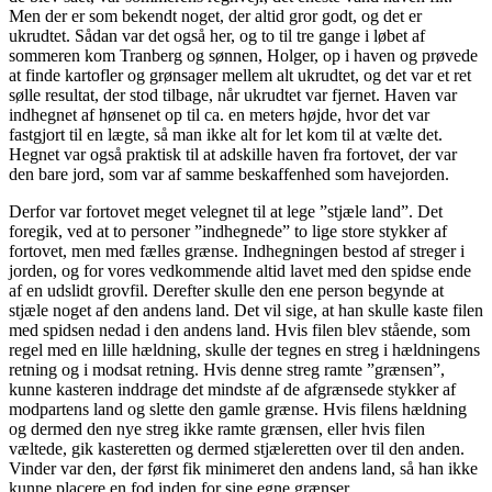
Men der er som bekendt noget, der altid gror godt, og det er
ukrudtet. Sådan var det også her, og to til tre gange i løbet af
sommeren kom Tranberg og sønnen, Holger, op i haven og prøvede
at finde kartofler og grønsager mellem alt ukrudtet, og det var et ret
sølle resultat, der stod tilbage, når ukrudtet var fjernet. Haven var
indhegnet af hønsenet op til ca. en meters højde, hvor det var
fastgjort til en lægte, så man ikke alt for let kom til at vælte det.
Hegnet var også praktisk til at adskille haven fra fortovet, der var
den bare jord, som var af samme beskaffenhed som havejorden.
Derfor var fortovet meget velegnet til at lege ”stjæle land”. Det
foregik, ved at to personer ”indhegnede” to lige store stykker af
fortovet, men med fælles grænse. Indhegningen bestod af streger i
jorden, og for vores vedkommende altid lavet med den spidse ende
af en udslidt grovfil. Derefter skulle den ene person begynde at
stjæle noget af den andens land. Det vil sige, at han skulle kaste filen
med spidsen nedad i den andens land. Hvis filen blev stående, som
regel med en lille hældning, skulle der tegnes en streg i hældningens
retning og i modsat retning. Hvis denne streg ramte ”grænsen”,
kunne kasteren inddrage det mindste af de afgrænsede stykker af
modpartens land og slette den gamle grænse. Hvis filens hældning
og dermed den nye streg ikke ramte grænsen, eller hvis filen
væltede, gik kasteretten og dermed stjæleretten over til den anden.
Vinder var den, der først fik minimeret den andens land, så han ikke
kunne placere en fod inden for sine egne grænser.