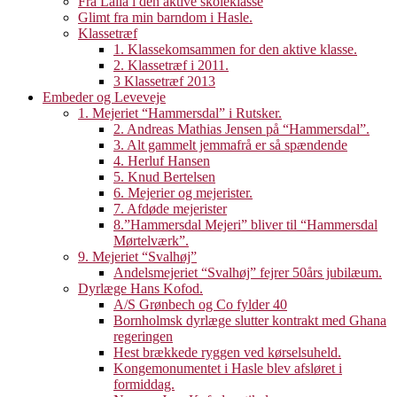
Fra Laila i den aktive skoleklasse
Glimt fra min barndom i Hasle.
Klassetræf
1. Klassekomsammen for den aktive klasse.
2. Klassetræf i 2011.
3 Klassetræf 2013
Embeder og Leveveje
1. Mejeriet “Hammersdal” i Rutsker.
2. Andreas Mathias Jensen på “Hammersdal”.
3. Alt gammelt jemmafrå er så spændende
4. Herluf Hansen
5. Knud Bertelsen
6. Mejerier og mejerister.
7. Afdøde mejerister
8.”Hammersdal Mejeri” bliver til “Hammersdal
Mørtelværk”.
9. Mejeriet “Svalhøj”
Andelsmejeriet “Svalhøj” fejrer 50års jubilæum.
Dyrlæge Hans Kofod.
A/S Grønbech og Co fylder 40
Bornholmsk dyrlæge slutter kontrakt med Ghana
regeringen
Hest brækkede ryggen ved kørselsuheld.
Kongemonumentet i Hasle blev afsløret i
formiddag.