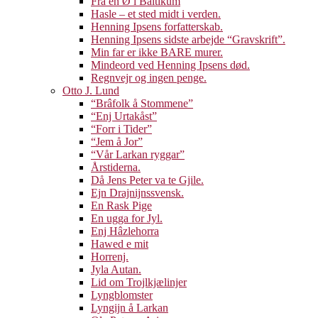
Fra en Ø i Baltikum
Hasle – et sted midt i verden.
Henning Ipsens forfatterskab.
Henning Ipsens sidste arbejde “Gravskrift”.
Min far er ikke BARE murer.
Mindeord ved Henning Ipsens død.
Regnvejr og ingen penge.
Otto J. Lund
“Brâfolk å Stommene”
“Enj Urtakåst”
“Forr i Tider”
“Jem å Jor”
“Vår Larkan ryggar”
Årstiderna.
Då Jens Peter va te Gjile.
Ejn Drajnijnssvensk.
En Rask Pige
En ugga for Jyl.
Enj Hâzlehorra
Hawed e mit
Horrenj.
Jyla Autan.
Lid om Trojlkjælinjer
Lyngblomster
Lyngijn å Larkan