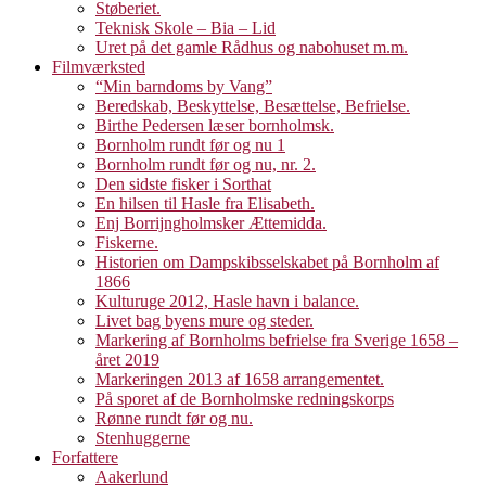
Støberiet.
Teknisk Skole – Bia – Lid
Uret på det gamle Rådhus og nabohuset m.m.
Filmværksted
“Min barndoms by Vang”
Beredskab, Beskyttelse, Besættelse, Befrielse.
Birthe Pedersen læser bornholmsk.
Bornholm rundt før og nu 1
Bornholm rundt før og nu, nr. 2.
Den sidste fisker i Sorthat
En hilsen til Hasle fra Elisabeth.
Enj Borrijngholmsker Ættemidda.
Fiskerne.
Historien om Dampskibsselskabet på Bornholm af
1866
Kulturuge 2012, Hasle havn i balance.
Livet bag byens mure og steder.
Markering af Bornholms befrielse fra Sverige 1658 –
året 2019
Markeringen 2013 af 1658 arrangementet.
På sporet af de Bornholmske redningskorps
Rønne rundt før og nu.
Stenhuggerne
Forfattere
Aakerlund