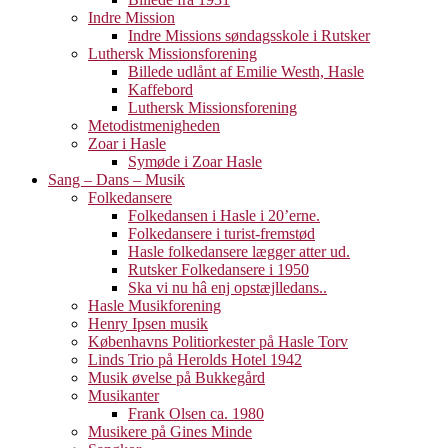
Indre Mission
Indre Missions søndagsskole i Rutsker
Luthersk Missionsforening
Billede udlånt af Emilie Westh, Hasle
Kaffebord
Luthersk Missionsforening
Metodistmenigheden
Zoar i Hasle
Symøde i Zoar Hasle
Sang – Dans – Musik
Folkedansere
Folkedansen i Hasle i 20’erne.
Folkedansere i turist-fremstød
Hasle folkedansere lægger atter ud.
Rutsker Folkedansere i 1950
Ska vi nu hâ enj opstæjlledans..
Hasle Musikforening
Henry Ipsen musik
Københavns Politiorkester på Hasle Torv
Linds Trio på Herolds Hotel 1942
Musik øvelse på Bukkegård
Musikanter
Frank Olsen ca. 1980
Musikere på Gines Minde