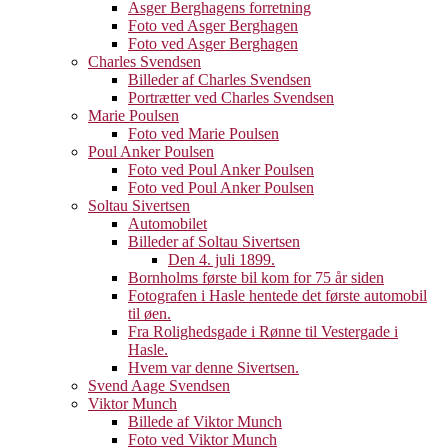
Asger Berghagens forretning
Foto ved Asger Berghagen
Foto ved Asger Berghagen
Charles Svendsen
Billeder af Charles Svendsen
Portrætter ved Charles Svendsen
Marie Poulsen
Foto ved Marie Poulsen
Poul Anker Poulsen
Foto ved Poul Anker Poulsen
Foto ved Poul Anker Poulsen
Soltau Sivertsen
Automobilet
Billeder af Soltau Sivertsen
Den 4. juli 1899.
Bornholms første bil kom for 75 år siden
Fotografen i Hasle hentede det første automobil
til øen.
Fra Rolighedsgade i Rønne til Vestergade i
Hasle.
Hvem var denne Sivertsen.
Svend Aage Svendsen
Viktor Munch
Billede af Viktor Munch
Foto ved Viktor Munch