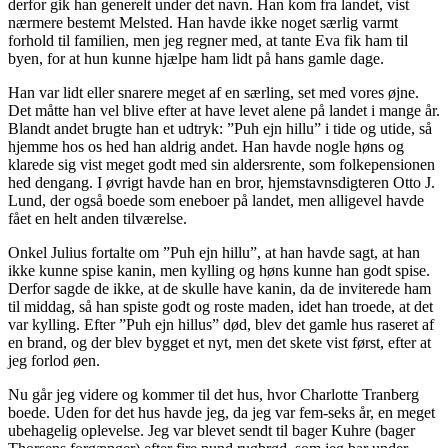
derfor gik han generelt under det navn. Han kom fra landet, vist
nærmere bestemt Melsted. Han havde ikke noget særlig varmt
forhold til familien, men jeg regner med, at tante Eva fik ham til
byen, for at hun kunne hjælpe ham lidt på hans gamle dage.
Han var lidt eller snarere meget af en særling, set med vores øjne.
Det måtte han vel blive efter at have levet alene på landet i mange år.
Blandt andet brugte han et udtryk: ”Puh ejn hillu” i tide og utide, så
hjemme hos os hed han aldrig andet. Han havde nogle høns og
klarede sig vist meget godt med sin aldersrente, som folkepensionen
hed dengang. I øvrigt havde han en bror, hjemstavnsdigteren Otto J.
Lund, der også boede som eneboer på landet, men alligevel havde
fået en helt anden tilværelse.
Onkel Julius fortalte om ”Puh ejn hillu”, at han havde sagt, at han
ikke kunne spise kanin, men kylling og høns kunne han godt spise.
Derfor sagde de ikke, at de skulle have kanin, da de inviterede ham
til middag, så han spiste godt og roste maden, idet han troede, at det
var kylling. Efter ”Puh ejn hillus” død, blev det gamle hus raseret af
en brand, og der blev bygget et nyt, men det skete vist først, efter at
jeg forlod øen.
Nu går jeg videre og kommer til det hus, hvor Charlotte Tranberg
boede. Uden for det hus havde jeg, da jeg var fem-seks år, en meget
ubehagelig oplevelse. Jeg var blevet sendt til bager Kuhre (bager