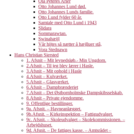
Ola Peteres Arier
Otto Johannes Lund død.
Otto Johannes Lunds familie.
Otto Lund fylder 60 år.
Samtale med Otto Lund i 1943
Slidara
Sommarawtan.
Swinahæijl
Vår hijtes så nætter å hæjlluer stâ,
Vora Stednawn
Hans Christian Siersted
1. Afsnit – Mit levnedsløb.- Min Ungdom.
2.Afsnit – Til jeg blev lærer i Hasle.
3.Afsnit – Mit ophold i Hasle
4.Afsnit – Kulværket.
5.Afsnit – Glasværket.
6.Afsnit – Dampbrænderiet
7.Afsnit – Det Østbornholmske Dampskibsselskab.
8.Afsnit – Private ejendomme.
9. Offentlige bestillinger.
9a. Afsnit. – Havneanlægget.
9b.Afsnit. – Kirkeinspektion – Fattigudvalget.
9c. Afsnit. – Skoleudvalget – Skolekommissionen. –
Arbejdshuset.
9d. Afsnit. – De fattiges kasse. – Amtsrådet –