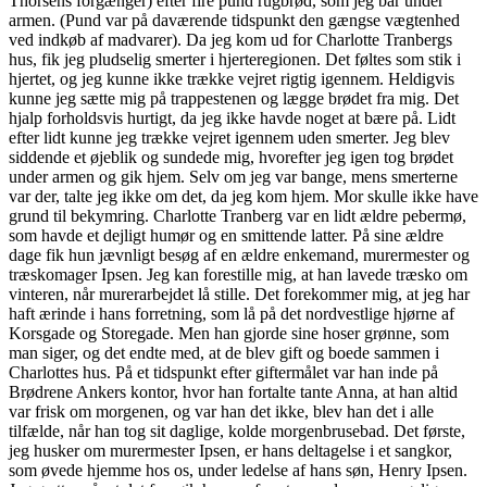
Thorsens forgænger) efter fire pund rugbrød, som jeg bar under
armen. (Pund var på daværende tidspunkt den gængse vægtenhed
ved indkøb af madvarer). Da jeg kom ud for Charlotte Tranbergs
hus, fik jeg pludselig smerter i hjerteregionen. Det føltes som stik i
hjertet, og jeg kunne ikke trække vejret rigtig igennem. Heldigvis
kunne jeg sætte mig på trappestenen og lægge brødet fra mig. Det
hjalp forholdsvis hurtigt, da jeg ikke havde noget at bære på. Lidt
efter lidt kunne jeg trække vejret igennem uden smerter. Jeg blev
siddende et øjeblik og sundede mig, hvorefter jeg igen tog brødet
under armen og gik hjem. Selv om jeg var bange, mens smerterne
var der, talte jeg ikke om det, da jeg kom hjem. Mor skulle ikke have
grund til bekymring. Charlotte Tranberg var en lidt ældre pebermø,
som havde et dejligt humør og en smittende latter. På sine ældre
dage fik hun jævnligt besøg af en ældre enkemand, murermester og
træskomager Ipsen. Jeg kan forestille mig, at han lavede træsko om
vinteren, når murerarbejdet lå stille. Det forekommer mig, at jeg har
haft ærinde i hans forretning, som lå på det nordvestlige hjørne af
Korsgade og Storegade. Men han gjorde sine hoser grønne, som
man siger, og det endte med, at de blev gift og boede sammen i
Charlottes hus. På et tidspunkt efter giftermålet var han inde på
Brødrene Ankers kontor, hvor han fortalte tante Anna, at han altid
var frisk om morgenen, og var han det ikke, blev han det i alle
tilfælde, når han tog sit daglige, kolde morgenbrusebad. Det første,
jeg husker om murermester Ipsen, er hans deltagelse i et sangkor,
som øvede hjemme hos os, under ledelse af hans søn, Henry Ipsen.