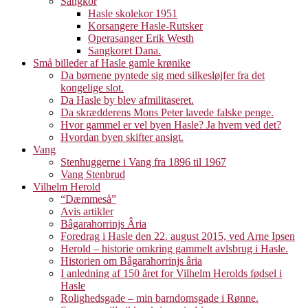
Sangkor
Hasle skolekor 1951
Korsangere Hasle-Rutsker
Operasanger Erik Westh
Sangkoret Dana.
Små billeder af Hasle gamle krønike
Da børnene pyntede sig med silkesløjfer fra det
kongelige slot.
Da Hasle by blev afmilitaseret.
Da skrædderens Mons Peter lavede falske penge.
Hvor gammel er vel byen Hasle? Ja hvem ved det?
Hvordan byen skifter ansigt.
Vang
Stenhuggerne i Vang fra 1896 til 1967
Vang Stenbrud
Vilhelm Herold
“Dæmmeså”
Avis artikler
Bâgarahorrinjs Âria
Foredrag i Hasle den 22. august 2015, ved Arne Ipsen
Herold – historie omkring gammelt avlsbrug i Hasle.
Historien om Bâgarahorrinjs âria
I anledning af 150 året for Vilhelm Herolds fødsel i
Hasle
Rolighedsgade – min barndomsgade i Rønne.