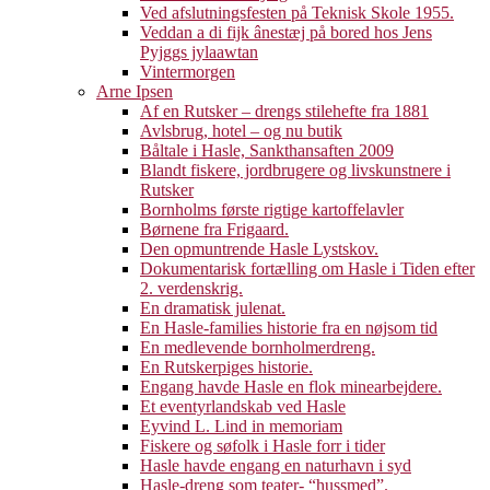
Ved afslutningsfesten på Teknisk Skole 1955.
Veddan a di fijk ânestæj på bored hos Jens
Pyjggs jylaawtan
Vintermorgen
Arne Ipsen
Af en Rutsker – drengs stilehefte fra 1881
Avlsbrug, hotel – og nu butik
Båltale i Hasle, Sankthansaften 2009
Blandt fiskere, jordbrugere og livskunstnere i
Rutsker
Bornholms første rigtige kartoffelavler
Børnene fra Frigaard.
Den opmuntrende Hasle Lystskov.
Dokumentarisk fortælling om Hasle i Tiden efter
2. verdenskrig.
En dramatisk julenat.
En Hasle-families historie fra en nøjsom tid
En medlevende bornholmerdreng.
En Rutskerpiges historie.
Engang havde Hasle en flok minearbejdere.
Et eventyrlandskab ved Hasle
Eyvind L. Lind in memoriam
Fiskere og søfolk i Hasle forr i tider
Hasle havde engang en naturhavn i syd
Hasle-dreng som teater- “hussmed”.