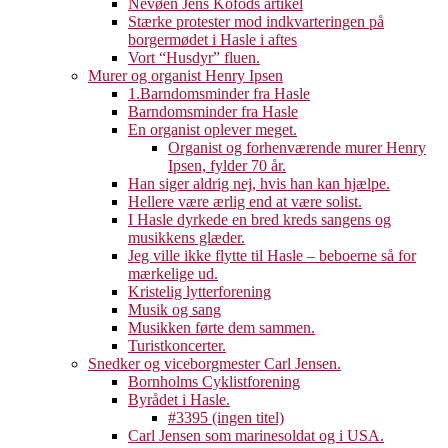
Nevøen Jens Kofods artikel
Stærke protester mod indkvarteringen på
borgermødet i Hasle i aftes
Vort “Husdyr” fluen.
Murer og organist Henry Ipsen
1.Barndomsminder fra Hasle
Barndomsminder fra Hasle
En organist oplever meget.
Organist og forhenværende murer Henry
Ipsen, fylder 70 år.
Han siger aldrig nej, hvis han kan hjælpe.
Hellere være ærlig end at være solist.
I Hasle dyrkede en bred kreds sangens og
musikkens glæder.
Jeg ville ikke flytte til Hasle – beboerne så for
mærkelige ud.
Kristelig lytterforening
Musik og sang
Musikken førte dem sammen.
Turistkoncerter.
Snedker og viceborgmester Carl Jensen.
Bornholms Cyklistforening
Byrådet i Hasle.
#3395 (ingen titel)
Carl Jensen som marinesoldat og i USA.