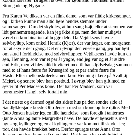
købmandsvarer. Brugsen lå over for købmand Thomsen mellem
Storegade og Nygade.
Fru Karen Vejdiksen var en flink dame, som var flittig kirkegænger,
og i kirken kunne man altid høre hendes stemme under
salmesangen. Om det skyldtes, at hun sang højt, eller at stemmen var
lidt gennemtrængende, kan jeg ikke sige, men det har muligvis
været en kombination af begge dele. Da Vejdiksens havde
sølvbryllup, kom onkel Henrik (Kjær), der var jæger, om morgenen
for at skyde det i gang. Det er i øvrigt den eneste gang, jeg har hørt
om skud i forbindelse med sølvbryllupper. Vejdiksens havde kun en
søn, Henning, som var et par år yngre, end jeg var og et år ældre
end Erik, men vi blev altid inviteret med til hans fødselsdag sammen
med to af hans fætre fra Krusegård og et par andre fætre fra
Hasle. Efter mellemskoleeksamen kom Henning i lære på Svalhøj
Mejeri, og senere blev han postbud. I øvrigt blev han gift med en
søster til Per Madsens kone. Det har Per Madsen, som var
borgmester i Ishøj, selv fortalt mig.
I det næste og dermed også det sidste hus på den søndre side af
Sandløkkegade boede Otto Jensen med sin kone og fire døtre. Med
Otto Jensen husker jeg en lille hændelse, som foregik i tanternes
(tante Anna og tante Margrethe) have. De havde et hønsehus med
høns og kyllinger, og en af kyllingerne var kommet til skade. Jeg
tror, den havde brækket benet. Derfor spurgte tante Anna Otto
Jensen, om han kunne slå den ihjel. Det kunne han selvfølgelig