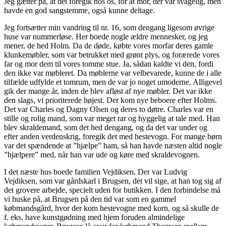
Jeg gætter på, at det foregik hos os, for at mor, der var svagelig, men
havde en god sangstemme, også kunne deltage.
Jeg fortsætter min vandring til nr. 16, som dengang ligesom øvrige
huse var nummerløse. Her boede nogle ældre mennesker, og jeg
mener, de hed Holm. Da de døde, købte vores morfar deres gamle
klunkemøbler, som var betrukket med grønt plys, og forærede vores
far og mor dem til vores tomme stue. Ja, sådan kaldte vi den, fordi
den ikke var møbleret. Da møblerne var velbevarede, kunne de i alle
tilfælde udfylde et tomrum, men de var jo noget umoderne. Alligevel
gik der mange år, inden de blev afløst af nye møbler. Det var ikke
den slags, vi prioriterede højest. Der kom nye beboere efter Holms.
Det var Charles og Dagny Olsen og deres to døtre. Charles var en
stille og rolig mand, som var meget rar og hyggelig at tale med. Han
blev skraldemand, som det hed dengang, og da det var under og
efter anden verdenskrig, foregik det med hestevogn. For mange børn
var det spændende at ”hjælpe” ham, så han havde næsten altid nogle
”hjælpere” med, når han var ude og køre med skraldevognen.
I det næste hus boede familien Vejdiksen. Der var Ludvig
Vejdiksen, som var gårdskarl i Brugsen, det vil sige, at han tog sig af
det grovere arbejde, specielt uden for butikken. I den forbindelse må
vi huske på, at Brugsen på den tid var som en gammel
købmandsgård, hvor der kom hestevogne med korn, og så skulle de
f. eks. have kunstgødning med hjem foruden almindelige