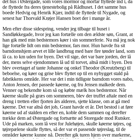
det hus i Østergade, som vores mormor og morfar flyttede ind i, da
de flyttede fra deres tjenestebolig på Rådhuset. I det samme hus
boede Hedvig og Henrik Kjær, indtil de flyttede til Nygade, og
senest har Thorvald Krøjer Hansen boet der i mange år.
Men efter disse sidespring, vender jeg tilbage til huset i
Sandløkkegade, hvor jeg kan fortælle om den ældste søn, Grant, at
han gik med min bedstemors køer i sin sommerferie. Nu må jeg nok
lige fortælle lidt om min bedstemor, fars mor. Hun havde fra sit
barndomshjem arvet et lille landbrug med bare fire tønder land, som
lå ca. to km uden for byen. Det vil sige, det var bare jorden, der lå
der, mens selve ejendommen lå ud til torvet, altså midt i byen. Den
blev overtaget af tante Johanne og onkel Theodor (Kreutzberg) til
beboelse, og køer og grise blev flyttet op til en nybygget stald på
fabrikkens område. Her var det i min tidligste barndom vores nabo,
Anton Jensen, der passede køerne, og fru Jensen malkede dem.
Venner og bekendte kom så og købte mælk hos bedstemor. Når
køerne skulle på græs om sommeren, blev der truffet aftale med en
dreng i tretten eller fjorten års alderen, sjette klasse, om at gå med
køerne. Det var altså det job, Grant havde et år. Det bestod i at føre
køerne ud af stalden en efter en, koble dem sammen og derefter
trække dem ad Østergade og fortsætte ad Storegade mod Rutsker.
Ude på marken, som lå vest for Julehøjen, skulle køerne tøjres, og
tøjrepælene skulle flyttes, så der var et passende tøjreslag, til de
områder køerne kunne nå. Derefter gik turen hjem over markerne,