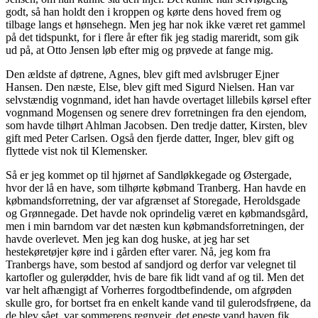
godt, så han holdt den i kroppen og kørte dens hoved frem og
tilbage langs et hønsehegn. Men jeg har nok ikke været ret gammel
på det tidspunkt, for i flere år efter fik jeg stadig mareridt, som gik
ud på, at Otto Jensen løb efter mig og prøvede at fange mig.
Den ældste af døtrene, Agnes, blev gift med avlsbruger Ejner
Hansen. Den næste, Else, blev gift med Sigurd Nielsen. Han var
selvstændig vognmand, idet han havde overtaget lillebils kørsel efter
vognmand Mogensen og senere drev forretningen fra den ejendom,
som havde tilhørt Ahlman Jacobsen. Den tredje datter, Kirsten, blev
gift med Peter Carlsen. Også den fjerde datter, Inger, blev gift og
flyttede vist nok til Klemensker.
Så er jeg kommet op til hjørnet af Sandløkkegade og Østergade,
hvor der lå en have, som tilhørte købmand Tranberg. Han havde en
købmandsforretning, der var afgrænset af Storegade, Heroldsgade
og Grønnegade. Det havde nok oprindelig været en købmandsgård,
men i min barndom var det næsten kun købmandsforretningen, der
havde overlevet. Men jeg kan dog huske, at jeg har set
hestekøretøjer køre ind i gården efter varer. Nå, jeg kom fra
Tranbergs have, som bestod af sandjord og derfor var velegnet til
kartofler og gulerødder, hvis de bare fik lidt vand af og til. Men det
var helt afhængigt af Vorherres forgodtbefindende, om afgrøden
skulle gro, for bortset fra en enkelt kande vand til gulerodsfrøene, da
de blev sået, var sommerens regnvejr, det eneste vand haven fik.