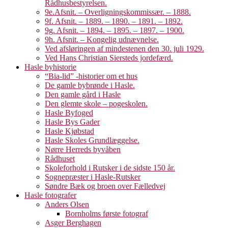
Rådhusbestyrelsen.
9e.Afsnit. – Overligningskommissær. – 1888.
9f. Afsnit. – 1889. – 1890. – 1891. – 1892.
9g. Afsnit. – 1894. – 1895. – 1897. – 1900.
9h. Afsnit. – Kongelig udnævnelse.
Ved afsløringen af mindestenen den 30. juli 1929.
Ved Hans Christian Siersteds jordefærd.
Hasle byhistorie
“Bia-lid” -historier om et hus
De gamle bybrønde i Hasle.
Den gamle gård i Hasle
Den glemte skole – pogeskolen.
Hasle Byfoged
Hasle Bys Gader
Hasle Kjøbstad
Hasle Skoles Grundlæggelse.
Nørre Herreds byvåben
Rådhuset
Skoleforhold i Rutsker i de sidste 150 år.
Sognepræster i Hasle-Rutsker
Søndre Bæk og broen over Fælledvej
Hasle fotografer
Anders Olsen
Bornholms første fotograf
Asger Berghagen