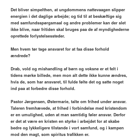
Det bliver simpelthen, at ungdommens nattevaagen slipper
energien i det daglige arbejde; og tid til at beskæftige sig
med samfundsspørgsmaal og andre problemer kan der slet
ikke blive, naar fritiden skal bruges paa de af myndighederne
oprettede forlystelsessteder.
Men hvem tør tage ansvaret for at faa disse forhold
ændrede?
Drab, vold og mishandling af børn og voksne er et felt i
tidens mørke billede, men mon alt dette ikke kunne ændres,
hvis de, som har ansvaret, til fulde følte det og satte noget
ind paa at forbedre disse forhold.
Pastor Jørgensen, Østermarie, talte om frihed under ansvar.
Taleren fremhævede, at frihed i forbindelse med kristendom
er en umulighed, uden at man samtidig føler ansvar. Derfor
er det at være en kristen en styrke i arbejdet for at skabe
bedre og lykkeligere tilstande i vort samfund, og i kampen
mod den magt, som spiritus trafikken er.