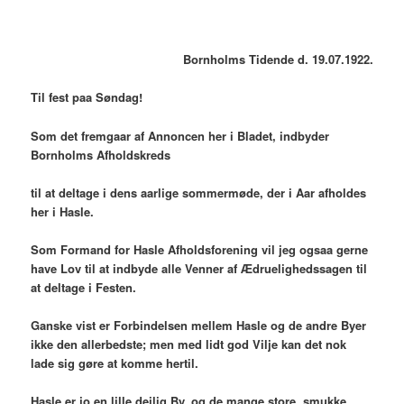
Bornholms Tidende d. 19.07.1922.
Til fest paa Søndag!
Som det fremgaar af Annoncen her i Bladet, indbyder
Bornholms Afholdskreds
til at deltage i dens aarlige sommermøde, der i Aar afholdes
her i Hasle.
Som Formand for Hasle Afholdsforening vil jeg ogsaa gerne
have Lov til at indbyde alle Venner af Ædruelighedssagen til
at deltage i Festen.
Ganske vist er Forbindelsen mellem Hasle og de andre Byer
ikke den allerbedste; men med lidt god Vilje kan det nok
lade sig gøre at komme hertil.
Hasle er jo en lille dejlig By, og de mange store, smukke