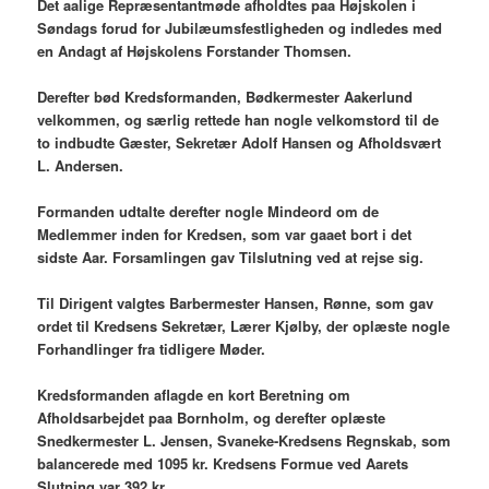
Det aalige Repræsentantmøde afholdtes paa Højskolen i
Søndags forud for Jubilæumsfestligheden og indledes med
en Andagt af Højskolens Forstander Thomsen.
Derefter bød Kredsformanden, Bødkermester Aakerlund
velkommen, og særlig rettede han nogle velkomstord til de
to indbudte Gæster, Sekretær Adolf Hansen og Afholdsvært
L. Andersen.
Formanden udtalte derefter nogle Mindeord om de
Medlemmer inden for Kredsen, som var gaaet bort i det
sidste Aar. Forsamlingen gav Tilslutning ved at rejse sig.
Til Dirigent valgtes Barbermester Hansen, Rønne, som gav
ordet til Kredsens Sekretær, Lærer Kjølby, der oplæste nogle
Forhandlinger fra tidligere Møder.
Kredsformanden aflagde en kort Beretning om
Afholdsarbejdet paa Bornholm, og derefter oplæste
Snedkermester L. Jensen, Svaneke-Kredsens Regnskab, som
balancerede med 1095 kr. Kredsens Formue ved Aarets
Slutning var 392 kr.