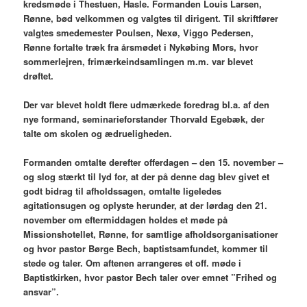
kredsmøde i Thestuen, Hasle. Formanden Louis Larsen,
Rønne, bød velkommen og valgtes til dirigent. Til skriftfører
valgtes smedemester Poulsen, Nexø, Viggo Pedersen,
Rønne fortalte træk fra årsmødet i Nykøbing Mors, hvor
sommerlejren, frimærkeindsamlingen m.m. var blevet
drøftet.
Der var blevet holdt flere udmærkede foredrag bl.a. af den
nye formand, seminarieforstander Thorvald Egebæk, der
talte om skolen og ædrueligheden.
Formanden omtalte derefter offerdagen – den 15. november –
og slog stærkt til lyd for, at der på denne dag blev givet et
godt bidrag til afholdssagen, omtalte ligeledes
agitationsugen og oplyste herunder, at der lørdag den 21.
november om eftermiddagen holdes et møde på
Missionshotellet, Rønne, for samtlige afholdsorganisationer
og hvor pastor Børge Bech, baptistsamfundet, kommer til
stede og taler. Om aftenen arrangeres et off. møde i
Baptistkirken, hvor pastor Bech taler over emnet ”Frihed og
ansvar”.