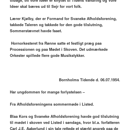
tilbage, thi vore Ideer er knyttet til Tidens Vandring og Vore
Ideer skal bæres ud til Sejr for vort folk.
Lærer Kjølby, der er Formand for Svaneke Afholdsforening,
takkede Taleren og takkede for den gode tilslutning,
Sommerstævnet havde faaet.
Hornorkesteret fra Rønne satte et festligt præg paa
Processionen og paa Mødet i Skoven. Det udmærkede
Orkester spillede flere gode Musikstykker.
Bornholms Tidende d. 06.07.1954.
Har ungdommen for mange forlystelsen –
Fra Afholdsforeningens sommermøde i Listed.
Blaa Kors og Svaneke Afholdsforening havde god tilslutning
til mødet i skoven ved Listed i søndags, hvor bl.a. forfatteren
Carl J.E. Aakerlund i sin tale rettede et stærkt angreb paa de