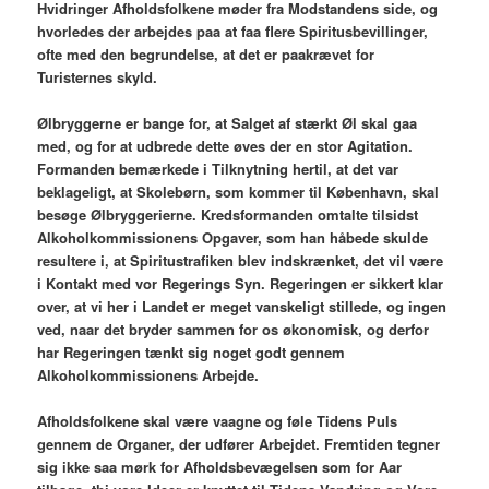
Hvidringer Afholdsfolkene møder fra Modstandens side, og
hvorledes der arbejdes paa at faa flere Spiritusbevillinger,
ofte med den begrundelse, at det er paakrævet for
Turisternes skyld.
Ølbryggerne er bange for, at Salget af stærkt Øl skal gaa
med, og for at udbrede dette øves der en stor Agitation.
Formanden bemærkede i Tilknytning hertil, at det var
beklageligt, at Skolebørn, som kommer til København, skal
besøge Ølbryggerierne. Kredsformanden omtalte tilsidst
Alkoholkommissionens Opgaver, som han håbede skulde
resultere i, at Spiritustrafiken blev indskrænket, det vil være
i Kontakt med vor Regerings Syn. Regeringen er sikkert klar
over, at vi her i Landet er meget vanskeligt stillede, og ingen
ved, naar det bryder sammen for os økonomisk, og derfor
har Regeringen tænkt sig noget godt gennem
Alkoholkommissionens Arbejde.
Afholdsfolkene skal være vaagne og føle Tidens Puls
gennem de Organer, der udfører Arbejdet. Fremtiden tegner
sig ikke saa mørk for Afholdsbevægelsen som for Aar