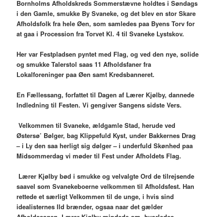
Bornholms Afholdskreds Sommerstævne holdtes i Søndags
i den Gamle, smukke By Svaneke, og det blev en stor Skare
Afholdsfolk fra hele Øen, som samledes paa Byens Torv for
at gaa i Procession fra Torvet Kl. 4 til Svaneke Lystskov.
Her var Festpladsen pyntet med Flag, og ved den nye, solide
og smukke Talerstol saas 11 Afholdsfaner fra
Lokalforeninger paa Øen samt Kredsbanneret.
En Fællessang, forfattet til Dagen af Lærer Kjølby, dannede
Indledning til Festen. Vi gengiver Sangens sidste Vers.
Velkommen til Svaneke, ældgamle Stad, herude ved
Østersø’ Bølger, bag Klippefuld Kyst, under Bakkernes Drag
– i Ly den saa herligt sig dølger – i underfuld Skønhed paa
Midsommerdag vi møder til Fest under Afholdets Flag.
Lærer Kjølby bød i smukke og velvalgte Ord de tilrejsende
saavel som Svanekeboerne velkommen til Afholdsfest. Han
rettede et særligt Velkommen til de unge, i hvis sind
idealisternes Ild brænder, ogsaa naar det gælder
Afholdssagen. Lærer Kjølby mindede om, hvorledes