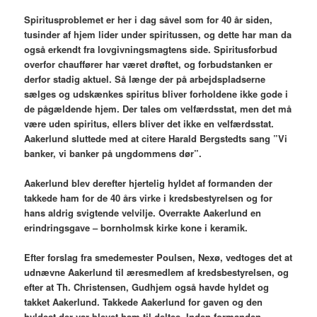
Spiritusproblemet er her i dag såvel som for 40 år siden,
tusinder af hjem lider under spiritussen, og dette har man da
også erkendt fra lovgivningsmagtens side. Spiritusforbud
overfor chauffører har været drøftet, og forbudstanken er
derfor stadig aktuel. Så længe der på arbejdspladserne
sælges og udskænkes spiritus bliver forholdene ikke gode i
de pågældende hjem. Der tales om velfærdsstat, men det må
være uden spiritus, ellers bliver det ikke en velfærdsstat.
Aakerlund sluttede med at citere Harald Bergstedts sang ”Vi
banker, vi banker på ungdommens dør”.
Aakerlund blev derefter hjertelig hyldet af formanden der
takkede ham for de 40 års virke i kredsbestyrelsen og for
hans aldrig svigtende velvilje. Overrakte Aakerlund en
erindringsgave – bornholmsk kirke kone i keramik.
Efter forslag fra smedemester Poulsen, Nexø, vedtoges det at
udnævne Aakerlund til æresmedlem af kredsbestyrelsen, og
efter at Th. Christensen, Gudhjem også havde hyldet og
takket Aakerlund. Takkede Aakerlund for gaven og den
hyldest der var blevet ham til deltes. Inden formanden