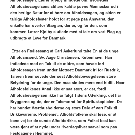
Afholdsbevægelsens stiftere kaldte jævne Mennesker ud i
den herlige Natur for at høre om Afholdssagen, og siden er
talrige Afholdsfester holdt for at pege paa Ansvaret, den
enkelte har overfor Slægten, der er, og for den, som
kommer. Lærer Kjølby sluttede med at tale om vort Flag og
udbragte et Leve for Danmark.
Efter en Fællessang af Carl Aakerlund talte En af de unge
Afholdsmænd, Sv. Aage Christensen, København. Han
indledede med en Tak til de ældre, som havde ført
Afholdssagen frem under Mottoet: Danmark fri for Rusdrik,
Taleren fremhævede dernæst Afholdsbevægelsens store
Betydning for de unge. Den maa støttes mere end hidtil. Naar
Afholdsfolkenes Antal ikke er saa stort, er det, fordi
Afholdsbevægelsen ikke har fulgt Tidens Udvikling, det har
Bryggerne og de, der er Talsmænd for Spirituskapitalen. De
har bundet Værthusholderne og store Dele af vort Folk til
Drikkevarerne. Problemet, Afholdsfolkene skal løse, er at
bane vej for de sunde Afholddrikke, som Folket best kan
være tjent af at nyde under Hverdagslivet saavel som paa
Festdagene i Hjemmet.