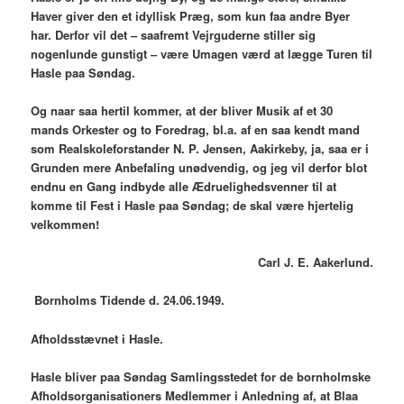
Haver giver den et idyllisk Præg, som kun faa andre Byer
har. Derfor vil det – saafremt Vejrguderne stiller sig
nogenlunde gunstigt – være Umagen værd at lægge Turen til
Hasle paa Søndag.
Og naar saa hertil kommer, at der bliver Musik af et 30
mands Orkester og to Foredrag, bl.a. af en saa kendt mand
som Realskoleforstander N. P. Jensen, Aakirkeby, ja, saa er i
Grunden mere Anbefaling unødvendig, og jeg vil derfor blot
endnu en Gang indbyde alle Ædruelighedsvenner til at
komme til Fest i Hasle paa Søndag; de skal være hjertelig
velkommen!
Carl J. E. Aakerlund.
Bornholms Tidende d. 24.06.1949.
Afholdsstævnet i Hasle.
Hasle bliver paa Søndag Samlingsstedet for de bornholmske
Afholdsorganisationers Medlemmer i Anledning af, at Blaa