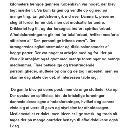
kilometers længde gennem København var noget, der blev
lagt mærke til. Så kom krigen og vendte op og ned på
mange ting. En guldstrøm gik ind over Danmark, priserne
steg til fordel for en del, men det modsatte for andre.
Drikkeriet tog til, og der forsøgtes indført spiritusforbud.
Afholdsforeningerne gik ind for totalforbud, hvilket medførte
stiftelsen af ”Den personlige friheds værn”. Der
arrangeredes agitationsmøder og diskussionsmøder af
begge parter. Der var noget at arbejde med og for. Her på
Øen gik arbejdet også godt med mange foreninger og mange
medlemmer. Flere betydelige og fremtrædende
personligheder, sluttede op om og deltog i arbejdet, men en
skønne dag skete der det, at interessen tabte sig.
De gamle blev på deres post, men de unge sluttede ikke op.
Der opstod en splittelse, idet de kristelige foreninger
dannede deres egne afholdsforeninger, hvilket dog senere
viste sig at være til gavn og styrkelse for afholdssagen.
Medlemstallet er dalet, men ideen er lige stærk, og trods alt
tages der på mange områder hensyn til afholdsfolkene også
i dag.