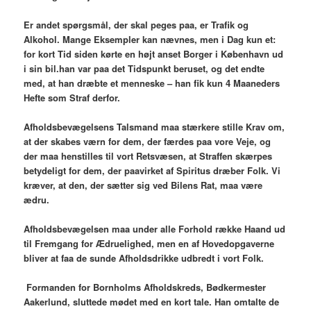
Er andet spørgsmål, der skal peges paa, er Trafik og
Alkohol. Mange Eksempler kan nævnes, men i Dag kun et:
for kort Tid siden kørte en højt anset Borger i København ud
i sin bil.han var paa det Tidspunkt beruset, og det endte
med, at han dræbte et menneske – han fik kun 4 Maaneders
Hefte som Straf derfor.
Afholdsbevægelsens Talsmand maa stærkere stille Krav om,
at der skabes værn for dem, der færdes paa vore Veje, og
der maa henstilles til vort Retsvæsen, at Straffen skærpes
betydeligt for dem, der paavirket af Spiritus dræber Folk. Vi
kræver, at den, der sætter sig ved Bilens Rat, maa være
ædru.
Afholdsbevægelsen maa under alle Forhold række Haand ud
til Fremgang for Ædruelighed, men en af Hovedopgaverne
bliver at faa de sunde Afholdsdrikke udbredt i vort Folk.
Formanden for Bornholms Afholdskreds, Bødkermester
Aakerlund, sluttede mødet med en kort tale. Han omtalte de