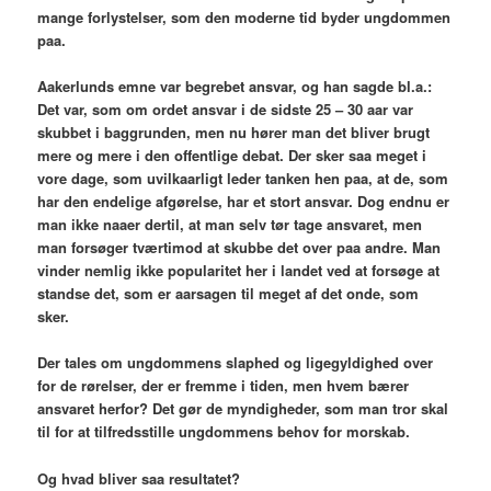
mange forlystelser, som den moderne tid byder ungdommen
paa.
Aakerlunds emne var begrebet ansvar, og han sagde bl.a.:
Det var, som om ordet ansvar i de sidste 25 – 30 aar var
skubbet i baggrunden, men nu hører man det bliver brugt
mere og mere i den offentlige debat. Der sker saa meget i
vore dage, som uvilkaarligt leder tanken hen paa, at de, som
har den endelige afgørelse, har et stort ansvar. Dog endnu er
man ikke naaer dertil, at man selv tør tage ansvaret, men
man forsøger tværtimod at skubbe det over paa andre. Man
vinder nemlig ikke popularitet her i landet ved at forsøge at
standse det, som er aarsagen til meget af det onde, som
sker.
Der tales om ungdommens slaphed og ligegyldighed over
for de rørelser, der er fremme i tiden, men hvem bærer
ansvaret herfor? Det gør de myndigheder, som man tror skal
til for at tilfredsstille ungdommens behov for morskab.
Og hvad bliver saa resultatet?