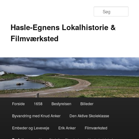
Fortsæt
til
Søg
primært
indhold
Hasle-Egnens Lokalhistorie &
Filmværksted
Hovedmenu
Forside
1658
Bestyrelsen
Billeder
Byvandring med Knud Anker
Den Aktive Skoleklasse
Embeder og Leveveje
Erik Anker
Filmværksted