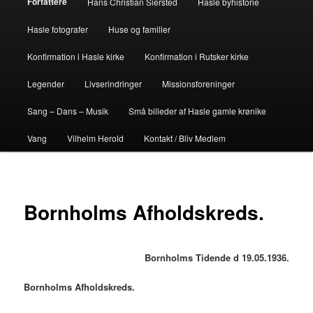
Forfattere
Hans Christian Siersted
Hasle byhistorie
Hasle fotografer
Huse og familier
Konfirmation i Hasle kirke
Konfirmation i Rutsker kirke
Legender
Livserindringer
Missionsforeninger
Sang – Dans – Musik
Små billeder af Hasle gamle krønike
Vang
Vilhelm Herold
Kontakt / Bliv Medlem
Bornholms Afholdskreds.
Bornholms Tidende d 19.05.1936.
Bornholms Afholdskreds.