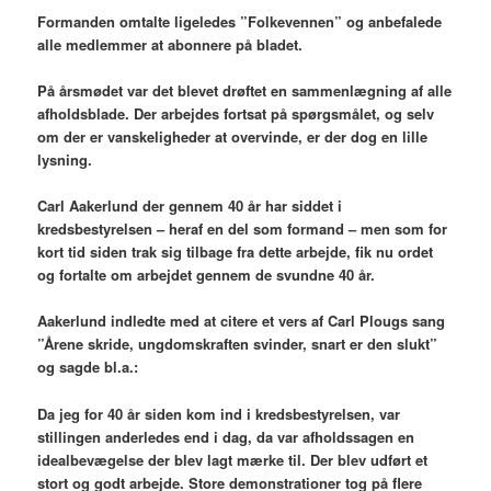
Formanden omtalte ligeledes ”Folkevennen” og anbefalede
alle medlemmer at abonnere på bladet.
På årsmødet var det blevet drøftet en sammenlægning af alle
afholdsblade. Der arbejdes fortsat på spørgsmålet, og selv
om der er vanskeligheder at overvinde, er der dog en lille
lysning.
Carl Aakerlund der gennem 40 år har siddet i
kredsbestyrelsen – heraf en del som formand – men som for
kort tid siden trak sig tilbage fra dette arbejde, fik nu ordet
og fortalte om arbejdet gennem de svundne 40 år.
Aakerlund indledte med at citere et vers af Carl Plougs sang
”Årene skride, ungdomskraften svinder, snart er den slukt”
og sagde bl.a.:
Da jeg for 40 år siden kom ind i kredsbestyrelsen, var
stillingen anderledes end i dag, da var afholdssagen en
idealbevægelse der blev lagt mærke til. Der blev udført et
stort og godt arbejde. Store demonstrationer tog på flere