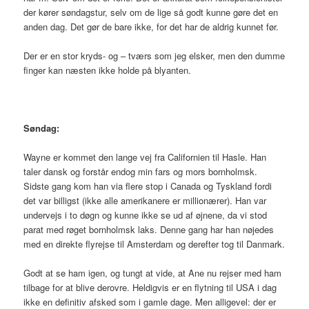
der kører søndagstur, selv om de lige så godt kunne gøre det en
anden dag. Det gør de bare ikke, for det har de aldrig kunnet før.
Der er en stor kryds- og – tværs som jeg elsker, men den dumme
finger kan næsten ikke holde på blyanten.
Søndag:
Wayne er kommet den lange vej fra Californien til Hasle. Han
taler dansk og forstår endog min fars og mors bornholmsk.
Sidste gang kom han via flere stop i Canada og Tyskland fordi
det var billigst (ikke alle amerikanere er millionærer). Han var
undervejs i to døgn og kunne ikke se ud af øjnene, da vi stod
parat med røget bornholmsk laks. Denne gang har han nøjedes
med en direkte flyrejse til Amsterdam og derefter tog til Danmark.
Godt at se ham igen, og tungt at vide, at Ane nu rejser med ham
tilbage for at blive derovre. Heldigvis er en flytning til USA i dag
ikke en definitiv afsked som i gamle dage. Men alligevel: der er