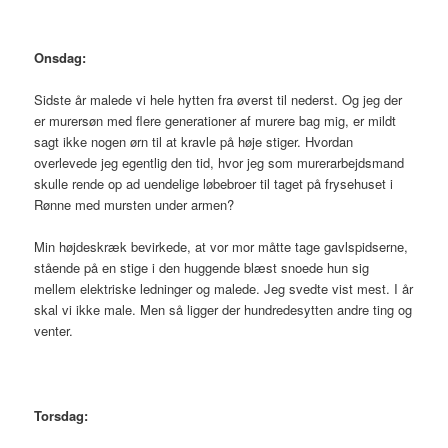
Onsdag:
Sidste år malede vi hele hytten fra øverst til nederst. Og jeg der
er murersøn med flere generationer af murere bag mig, er mildt
sagt ikke nogen ørn til at kravle på høje stiger. Hvordan
overlevede jeg egentlig den tid, hvor jeg som murerarbejdsmand
skulle rende op ad uendelige løbebroer til taget på frysehuset i
Rønne med mursten under armen?
Min højdeskræk bevirkede, at vor mor måtte tage gavlspidserne,
stående på en stige i den huggende blæst snoede hun sig
mellem elektriske ledninger og malede. Jeg svedte vist mest. I år
skal vi ikke male. Men så ligger der hundredesytten andre ting og
venter.
Torsdag: