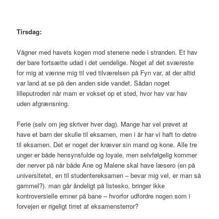
Tirsdag:
Vågner med havets kogen mod stenene nede i stranden. Et hav
der bare fortsætte udad i det uendelige. Noget af det sværeste
for mig at vænne mig til ved tilværelsen på Fyn var, at der altid
var land at se på den anden side vandet. Sådan noget
lilleputroderi når mam er vokset op et sted, hvor hav var hav
uden afgrænsning.
Ferie (selv om jeg skriver hver dag). Mange har vel prøvet at
have et barn der skulle til eksamen, men i år har vi haft to døtre
til eksamen. Det er noget der kræver sin mand og kone. Alle tre
unger er både hensynsfulde og loyale, men selvfølgelig kommer
der nerver på når både Ane og Malene skal have læsero (en på
universitetet, en til studentereksamen – bevar mig vel, er man så
gammel?). man går åndeligt på listesko, bringer ikke
kontroversielle emner på bane – hvorfor udfordre nogen som i
forvejen er rigeligt tirret af eksamensterror?