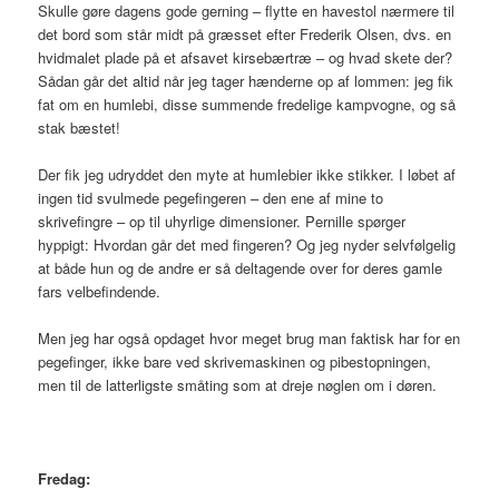
Skulle gøre dagens gode gerning – flytte en havestol nærmere til
det bord som står midt på græsset efter Frederik Olsen, dvs. en
hvidmalet plade på et afsavet kirsebærtræ – og hvad skete der?
Sådan går det altid når jeg tager hænderne op af lommen: jeg fik
fat om en humlebi, disse summende fredelige kampvogne, og så
stak bæstet!
Der fik jeg udryddet den myte at humlebier ikke stikker. I løbet af
ingen tid svulmede pegefingeren – den ene af mine to
skrivefingre – op til uhyrlige dimensioner. Pernille spørger
hyppigt: Hvordan går det med fingeren? Og jeg nyder selvfølgelig
at både hun og de andre er så deltagende over for deres gamle
fars velbefindende.
Men jeg har også opdaget hvor meget brug man faktisk har for en
pegefinger, ikke bare ved skrivemaskinen og pibestopningen,
men til de latterligste småting som at dreje nøglen om i døren.
Fredag: