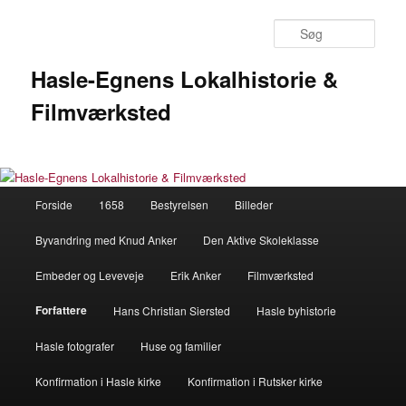
Fortsæt
til
Søg
primært
indhold
Hasle-Egnens Lokalhistorie &
Filmværksted
Hovedmenu
Forside
1658
Bestyrelsen
Billeder
Byvandring med Knud Anker
Den Aktive Skoleklasse
Embeder og Leveveje
Erik Anker
Filmværksted
Forfattere
Hans Christian Siersted
Hasle byhistorie
Hasle fotografer
Huse og familier
Konfirmation i Hasle kirke
Konfirmation i Rutsker kirke