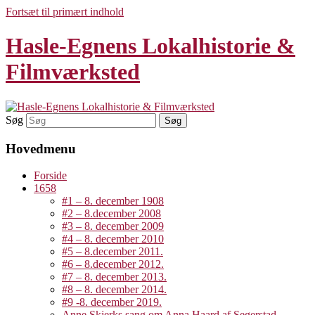
Fortsæt til primært indhold
Hasle-Egnens Lokalhistorie &
Filmværksted
Søg
Hovedmenu
Forside
1658
#1 – 8. december 1908
#2 – 8.december 2008
#3 – 8. december 2009
#4 – 8. december 2010
#5 – 8.december 2011.
#6 – 8.december 2012.
#7 – 8. december 2013.
#8 – 8. december 2014.
#9 -8. december 2019.
Anne Skjerks sang om Anna Haard af Segerstad