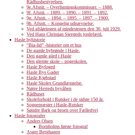
Rådhusbestyrelsen.
9e.Afsnit. – Overligningskommissær. – 1888.
9f. Afsnit. – 1889. – 1890. – 1891. – 1892.
9g. Afsnit. – 1894. – 1895. – 1897. – 1900.
9h. Afsnit. – Kongelig udnævnelse.
Ved afsløringen af mindestenen den 30. juli 1929.
Ved Hans Christian Siersteds jordefærd.
Hasle byhistorie
“Bia-lid” -historier om et hus
De gamle bybrønde i Hasle.
Den gamle gård i Hasle
Den glemte skole – pogeskolen.
Hasle Byfoged
Hasle Bys Gader
Hasle Kjøbstad
Hasle Skoles Grundlæggelse.
Nørre Herreds byvåben
Rådhuset
Skoleforhold i Rutsker i de sidste 150 år.
Sognepræster i Hasle-Rutsker
Søndre Bæk og broen over Fælledvej
Hasle fotografer
Anders Olsen
Bornholms første fotograf
Asger Berghagen