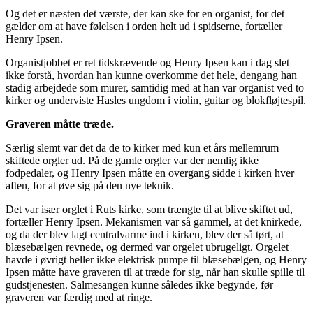
Og det er næsten det værste, der kan ske for en organist, for det
gælder om at have følelsen i orden helt ud i spidserne, fortæller
Henry Ipsen.
Organistjobbet er ret tidskrævende og Henry Ipsen kan i dag slet
ikke forstå, hvordan han kunne overkomme det hele, dengang han
stadig arbejdede som murer, samtidig med at han var organist ved to
kirker og underviste Hasles ungdom i violin, guitar og blokfløjtespil.
Graveren måtte træde.
Særlig slemt var det da de to kirker med kun et års mellemrum
skiftede orgler ud. På de gamle orgler var der nemlig ikke
fodpedaler, og Henry Ipsen måtte en overgang sidde i kirken hver
aften, for at øve sig på den nye teknik.
Det var især orglet i Ruts kirke, som trængte til at blive skiftet ud,
fortæller Henry Ipsen. Mekanismen var så gammel, at det knirkede,
og da der blev lagt centralvarme ind i kirken, blev der så tørt, at
blæsebælgen revnede, og dermed var orgelet ubrugeligt. Orgelet
havde i øvrigt heller ikke elektrisk pumpe til blæsebælgen, og Henry
Ipsen måtte have graveren til at træde for sig, når han skulle spille til
gudstjenesten. Salmesangen kunne således ikke begynde, før
graveren var færdig med at ringe.