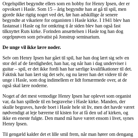
Orgelspillet begyndte ellers som en hobby for Henry Ipsen, der er
opvokset i Hasle. Som 15 – årig begyndte han at gå til spil, men
gjorde ikke rigtig noget ved det, før han adskillige år senere
begyndte at vikariere for organisten i Hasle kirke. I 1941 blev han
fastansat i Hasle og for omkring ti år siden blev han også fast
tilknyttet Ruts kirke. Forinden ansættelsen i Hasle tog han dog
orgelprøven som privatist på Jonstrup seminarium.
De unge vil ikke lære noder.
Selv om Henry Ipsen har gået til spil, har han dog lært sig selv en
stor del af de færdigheder, han har, og når han i dag underviser i
guitar – spil, er det ikke fordi han har særlige kvalifikationer til det.
Faktisk har han lært sig det selv, og nu lærer han det videre til de
unge i Hasle, som dog indimellem er lidt fornærmede over, at de
også skal lære noderne.
Noget af det mest vemodige Henry Ipsen har oplevet som organist
var, da han spillede til en begravelse i Hasle kirke. Manden, der
skulle begraves, havde boet i Hasle hele sit liv, men det havde været
nødvendigt at leje bærerne til kisten for at få den ud af kirken, og
ikke en eneste fulgte. Den mand må have været ensom i livet, synes
Henry Ipsen.
Til gengæld kalder det et lille smil frem, når man hører om dengang