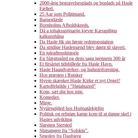
2000-årig begravelsesplads og boplads på Hasle
Fælled.
25 Aar som Politimand.
Barneglæde
Bornholms Afholdskreds.
Då a tobaksspijnarijn kjevte Kærapilijns
kalkunshâna
Da Hasle fik sin første redningsstation
Da stridige Haslemænd blev dømt til slaveri.
En juleaftenshistorie
En Slægtsgård og dens saga igennem 300 år
Et firsårigt tidsbillede fra Hasle Havn.
Hasle Haandværker- og Industriforening.
Hos præsten i Rutsker
Hvem skænker Hasle Kirke et nyt Orgel?
Kartoffelgilde i ”Høiahuzed”
Kom, sæt dig hos mig.
Komedier.
Minje.
Nytårsgjijled hos Huijnatårkjelijn
Politisk og religiøs kamp kom til at danne skel i
Hasles udvikling
Slægten Siersted
Slutsangen fra “Solskin”.
Smeden fra Daubjerg