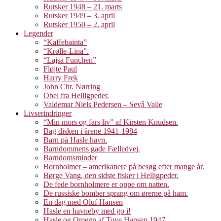
Rutsker 1948 – 21. marts
Rutsker 1949 – 3. april
Rutsker 1950 – 2. april
Legender
“Kaffebainta”
“Krølle-Lina”.
“Lajsa Funchen”
Fløjte Paul
Harry Frek
John Chr. Nørring
Obel fra Helligpeder.
Valdemar Niels Pedersen – Sevâ Valle
Livserindringer
“Min mors og fars liv” af Kirsten Knudsen.
Bag disken i årene 1941-1984
Barn på Hasle havn.
Barndommens gade Fælledvej.
Barndomsminder
Bornholmer – amerikanere på besøg efter mange år.
Børge Vang, den sidste fisker i Helligpeder.
De fede bornholmere er oppe om natten.
De russiske bomber sprang om ørerne på ham.
En dag med Oluf Hansen
Hasle en havneby med go i!
Hasle og Omegn af Tove Hansen 1947.