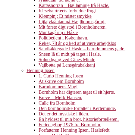
Kattasnorran – Bællaminje frå Hazle.
Kirsebærtræets forbudne frugt
Klømpinj: Et mistet smykke
Lijlajylaâutan på Hæjllidomsgårinj.
Mit første digt stod i Bornholmeren.
Munkagårinj i Hâzle
Politibetjent i København.
Reker, 78 år og ked af at være arbejdsløs
Sandløkkegade i Hasle – barndommens gade.
Sneen lå til midt på taget i Hasle.
Solnedgang ved Gines Minde
Vajlbøtta på Lensgårabakkanj
Henning Ipsen
1. Carlo Henning Ipsen
At skrive om Bornholm
Barndommens Magi
Bornholm har digteren taget til sit hjerte.
Breve – Mørk Hansen.
Calle fra Bornholm
Den bornholmske forfatter i Kerteminde.
Det er det mystiske i ilden.
En hyldest til min bror, historiefortælleren.
Feriedagbog 1976 fra Bornholm.
Forfatteren Henning Ipsen, Haslefødt.