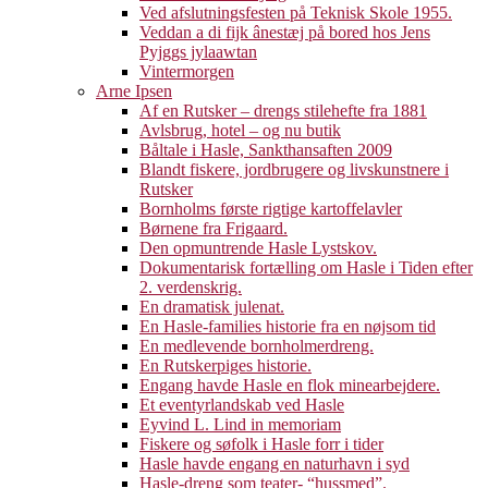
Ved afslutningsfesten på Teknisk Skole 1955.
Veddan a di fijk ânestæj på bored hos Jens
Pyjggs jylaawtan
Vintermorgen
Arne Ipsen
Af en Rutsker – drengs stilehefte fra 1881
Avlsbrug, hotel – og nu butik
Båltale i Hasle, Sankthansaften 2009
Blandt fiskere, jordbrugere og livskunstnere i
Rutsker
Bornholms første rigtige kartoffelavler
Børnene fra Frigaard.
Den opmuntrende Hasle Lystskov.
Dokumentarisk fortælling om Hasle i Tiden efter
2. verdenskrig.
En dramatisk julenat.
En Hasle-families historie fra en nøjsom tid
En medlevende bornholmerdreng.
En Rutskerpiges historie.
Engang havde Hasle en flok minearbejdere.
Et eventyrlandskab ved Hasle
Eyvind L. Lind in memoriam
Fiskere og søfolk i Hasle forr i tider
Hasle havde engang en naturhavn i syd
Hasle-dreng som teater- “hussmed”.