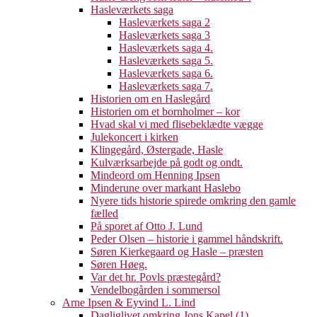
Hasleværkets saga
Hasleværkets saga 2
Hasleværkets saga 3
Hasleværkets saga 4.
Hasleværkets saga 5.
Hasleværkets saga 6.
Hasleværkets saga 7.
Historien om en Haslegård
Historien om et bornholmer – kor
Hvad skal vi med flisebeklædte vægge
Julekoncert i kirken
Klingegård, Østergade, Hasle
Kulværksarbejde på godt og ondt.
Mindeord om Henning Ipsen
Minderune over markant Haslebo
Nyere tids historie spirede omkring den gamle
fælled
På sporet af Otto J. Lund
Peder Olsen – historie i gammel håndskrift.
Søren Kierkegaard og Hasle – præsten
Søren Høeg.
Var det hr. Povls præstegård?
Vendelbogården i sommersol
Arne Ipsen & Eyvind L. Lind
Dagliglivet omkring Jons Kapel (1)