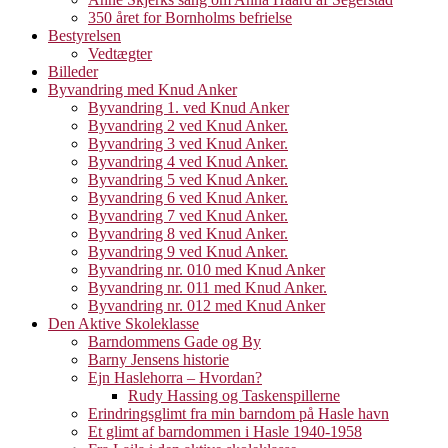
350 året for Bornholms befrielse
Bestyrelsen
Vedtægter
Billeder
Byvandring med Knud Anker
Byvandring 1. ved Knud Anker
Byvandring 2 ved Knud Anker.
Byvandring 3 ved Knud Anker.
Byvandring 4 ved Knud Anker.
Byvandring 5 ved Knud Anker.
Byvandring 6 ved Knud Anker.
Byvandring 7 ved Knud Anker.
Byvandring 8 ved Knud Anker.
Byvandring 9 ved Knud Anker.
Byvandring nr. 010 med Knud Anker
Byvandring nr. 011 med Knud Anker.
Byvandring nr. 012 med Knud Anker
Den Aktive Skoleklasse
Barndommens Gade og By
Barny Jensens historie
Ejn Haslehorra – Hvordan?
Rudy Hassing og Taskenspillerne
Erindringsglimt fra min barndom på Hasle havn
Et glimt af barndommen i Hasle 1940-1958