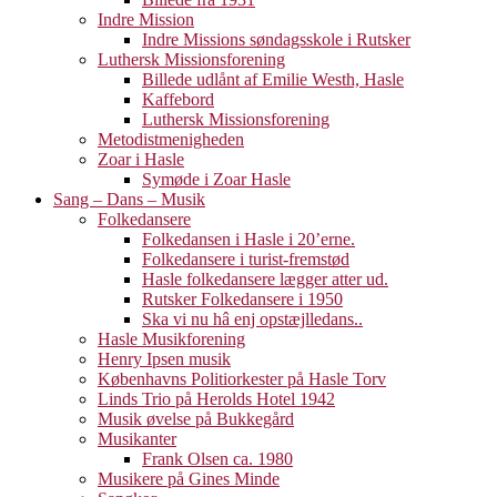
Indre Mission
Indre Missions søndagsskole i Rutsker
Luthersk Missionsforening
Billede udlånt af Emilie Westh, Hasle
Kaffebord
Luthersk Missionsforening
Metodistmenigheden
Zoar i Hasle
Symøde i Zoar Hasle
Sang – Dans – Musik
Folkedansere
Folkedansen i Hasle i 20’erne.
Folkedansere i turist-fremstød
Hasle folkedansere lægger atter ud.
Rutsker Folkedansere i 1950
Ska vi nu hâ enj opstæjlledans..
Hasle Musikforening
Henry Ipsen musik
Københavns Politiorkester på Hasle Torv
Linds Trio på Herolds Hotel 1942
Musik øvelse på Bukkegård
Musikanter
Frank Olsen ca. 1980
Musikere på Gines Minde