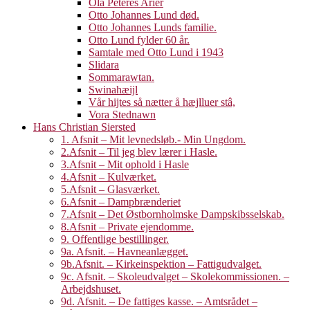
Ola Peteres Arier
Otto Johannes Lund død.
Otto Johannes Lunds familie.
Otto Lund fylder 60 år.
Samtale med Otto Lund i 1943
Slidara
Sommarawtan.
Swinahæijl
Vår hijtes så nætter å hæjlluer stâ,
Vora Stednawn
Hans Christian Siersted
1. Afsnit – Mit levnedsløb.- Min Ungdom.
2.Afsnit – Til jeg blev lærer i Hasle.
3.Afsnit – Mit ophold i Hasle
4.Afsnit – Kulværket.
5.Afsnit – Glasværket.
6.Afsnit – Dampbrænderiet
7.Afsnit – Det Østbornholmske Dampskibsselskab.
8.Afsnit – Private ejendomme.
9. Offentlige bestillinger.
9a. Afsnit. – Havneanlægget.
9b.Afsnit. – Kirkeinspektion – Fattigudvalget.
9c. Afsnit. – Skoleudvalget – Skolekommissionen. –
Arbejdshuset.
9d. Afsnit. – De fattiges kasse. – Amtsrådet –