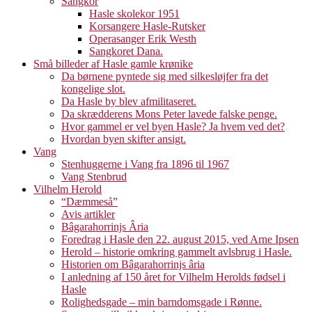
Sangkor
Hasle skolekor 1951
Korsangere Hasle-Rutsker
Operasanger Erik Westh
Sangkoret Dana.
Små billeder af Hasle gamle krønike
Da børnene pyntede sig med silkesløjfer fra det
kongelige slot.
Da Hasle by blev afmilitaseret.
Da skrædderens Mons Peter lavede falske penge.
Hvor gammel er vel byen Hasle? Ja hvem ved det?
Hvordan byen skifter ansigt.
Vang
Stenhuggerne i Vang fra 1896 til 1967
Vang Stenbrud
Vilhelm Herold
“Dæmmeså”
Avis artikler
Bâgarahorrinjs Âria
Foredrag i Hasle den 22. august 2015, ved Arne Ipsen
Herold – historie omkring gammelt avlsbrug i Hasle.
Historien om Bâgarahorrinjs âria
I anledning af 150 året for Vilhelm Herolds fødsel i
Hasle
Rolighedsgade – min barndomsgade i Rønne.