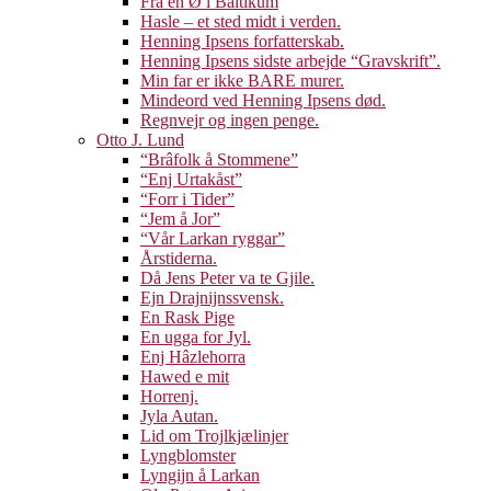
Fra en Ø i Baltikum
Hasle – et sted midt i verden.
Henning Ipsens forfatterskab.
Henning Ipsens sidste arbejde “Gravskrift”.
Min far er ikke BARE murer.
Mindeord ved Henning Ipsens død.
Regnvejr og ingen penge.
Otto J. Lund
“Brâfolk å Stommene”
“Enj Urtakåst”
“Forr i Tider”
“Jem å Jor”
“Vår Larkan ryggar”
Årstiderna.
Då Jens Peter va te Gjile.
Ejn Drajnijnssvensk.
En Rask Pige
En ugga for Jyl.
Enj Hâzlehorra
Hawed e mit
Horrenj.
Jyla Autan.
Lid om Trojlkjælinjer
Lyngblomster
Lyngijn å Larkan