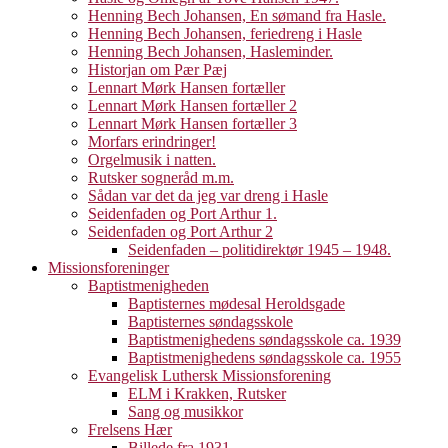
Henning Bech Johansen, En sømand fra Hasle.
Henning Bech Johansen, feriedreng i Hasle
Henning Bech Johansen, Hasleminder.
Historjan om Pær Pæj
Lennart Mørk Hansen fortæller
Lennart Mørk Hansen fortæller 2
Lennart Mørk Hansen fortæller 3
Morfars erindringer!
Orgelmusik i natten.
Rutsker sogneråd m.m.
Sådan var det da jeg var dreng i Hasle
Seidenfaden og Port Arthur 1.
Seidenfaden og Port Arthur 2
Seidenfaden – politidirektør 1945 – 1948.
Missionsforeninger
Baptistmenigheden
Baptisternes mødesal Heroldsgade
Baptisternes søndagsskole
Baptistmenighedens søndagsskole ca. 1939
Baptistmenighedens søndagsskole ca. 1955
Evangelisk Luthersk Missionsforening
ELM i Krakken, Rutsker
Sang og musikkor
Frelsens Hær
Billede fra 1931