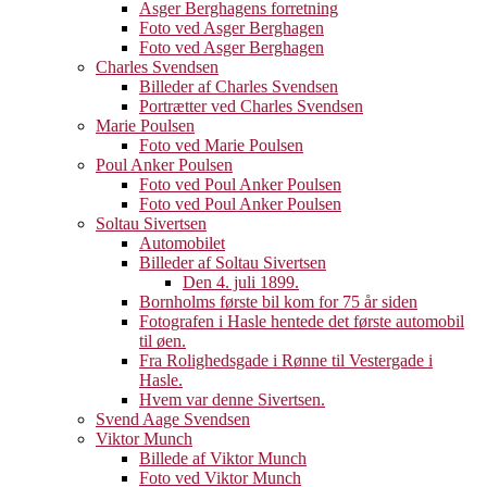
Asger Berghagens forretning
Foto ved Asger Berghagen
Foto ved Asger Berghagen
Charles Svendsen
Billeder af Charles Svendsen
Portrætter ved Charles Svendsen
Marie Poulsen
Foto ved Marie Poulsen
Poul Anker Poulsen
Foto ved Poul Anker Poulsen
Foto ved Poul Anker Poulsen
Soltau Sivertsen
Automobilet
Billeder af Soltau Sivertsen
Den 4. juli 1899.
Bornholms første bil kom for 75 år siden
Fotografen i Hasle hentede det første automobil
til øen.
Fra Rolighedsgade i Rønne til Vestergade i
Hasle.
Hvem var denne Sivertsen.
Svend Aage Svendsen
Viktor Munch
Billede af Viktor Munch
Foto ved Viktor Munch