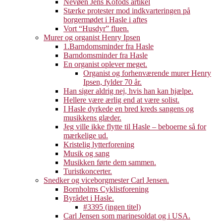
Nevøen Jens Kofods artikel
Stærke protester mod indkvarteringen på
borgermødet i Hasle i aftes
Vort “Husdyr” fluen.
Murer og organist Henry Ipsen
1.Barndomsminder fra Hasle
Barndomsminder fra Hasle
En organist oplever meget.
Organist og forhenværende murer Henry
Ipsen, fylder 70 år.
Han siger aldrig nej, hvis han kan hjælpe.
Hellere være ærlig end at være solist.
I Hasle dyrkede en bred kreds sangens og
musikkens glæder.
Jeg ville ikke flytte til Hasle – beboerne så for
mærkelige ud.
Kristelig lytterforening
Musik og sang
Musikken førte dem sammen.
Turistkoncerter.
Snedker og viceborgmester Carl Jensen.
Bornholms Cyklistforening
Byrådet i Hasle.
#3395 (ingen titel)
Carl Jensen som marinesoldat og i USA.