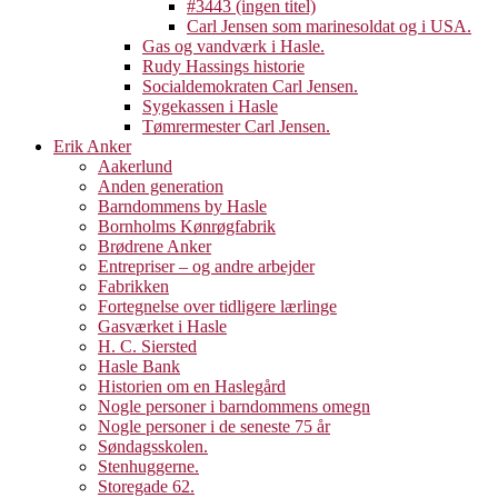
#3443 (ingen titel)
Carl Jensen som marinesoldat og i USA.
Gas og vandværk i Hasle.
Rudy Hassings historie
Socialdemokraten Carl Jensen.
Sygekassen i Hasle
Tømrermester Carl Jensen.
Erik Anker
Aakerlund
Anden generation
Barndommens by Hasle
Bornholms Kønrøgfabrik
Brødrene Anker
Entrepriser – og andre arbejder
Fabrikken
Fortegnelse over tidligere lærlinge
Gasværket i Hasle
H. C. Siersted
Hasle Bank
Historien om en Haslegård
Nogle personer i barndommens omegn
Nogle personer i de seneste 75 år
Søndagsskolen.
Stenhuggerne.
Storegade 62.