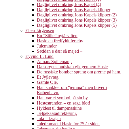
Dagliglivet omkring Jons Kapel (4)
Dagliglivet omkring Jons Kapels klipper
Dagliglivet omkring Jons Kapels klipper (2)
Dagliglivet omkring Jons Kapels klipper (3)
Dagliglivet omkring Jons Kapels klipper (5)
Ellen Jørgensen
En ”Stille” nytårsaften
Hasle en fredfyldt ferieby
Juleminder
Søddan e dær så majed –
Eyvind L. Lind
Annars Spillemanj.
Da sorgens budskab gik gennem Hasle
De russiske bomber sprang om ørerne på ham.
Et Jyjlavrag.
Gamle Ole.
Han snakker om “jemma” men bliver i
København.
Han var et symbol på sin by
Hestestranden – en saga blot!
Hyldest til dampmaskine
Jælpekassadirektørinj.
Jula – kvajan
Juledramaet i Hasle for 75 år siden
Jylaautan, du hæjlu e.