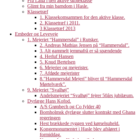
Fra Laila i den aktive skoleklasse
Glimt fra min barndom i Hasle.
Klassetræf
1. Klassekomsammen for den aktive klasse.
2. Klassetræf i 2011.
3 Klassetræf 2013
Embeder og Leveveje
1. Mejeriet “Hammersdal” i Rutsker.
2. Andreas Mathias Jensen på “Hammersdal”.
3. Alt gammelt jemmafrå er så spændende
4. Herluf Hansen
5. Knud Bertelsen
6. Mejerier og mejerister.
7. Afdøde mejerister
8.”Hammersdal Mejeri” bliver til “Hammersdal
Mørtelværk”.
9. Mejeriet “Svalhøj”
Andelsmejeriet “Svalhøj” fejrer 50års jubilæum.
Dyrlæge Hans Kofod.
A/S Grønbech og Co fylder 40
Bornholmsk dyrlæge slutter kontrakt med Ghana
regeringen
Hest brækkede ryggen ved kørselsuheld.
Kongemonumentet i Hasle blev afsløret i
formiddag.