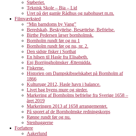
Støberiet.
Teknisk Skole – Bia – Lid
Uret på det gamle Rådhus og nabohuset m.m.
Filmværksted
“Min barndoms by Vang”
Beredskab, Beskyttelse, Besættelse, Befrielse.
Birthe Pedersen læser bornholmsk.
Bornholm rundt før og nu 1
Bornholm rundt før og nu, nr. 2.
Den sidste fisker i Sorthat
En hilsen til Hasle fra Elisabeth.
Enj Borrijngholmsker Ættemidda.
Fiskerne.
Historien om Dampskibsselskabet på Bornholm af
1866
Kulturuge 2012, Hasle havn i balance.
Livet bag byens mure og steder.
Markering af Bornholms befrielse fra Sverige 1658 –
året 2019
Markeringen 2013 af 1658 arrangementet.
På sporet af de Bornholmske redningskorps
Rønne rundt før og nu.
Stenhuggerne
Forfattere
Aakerlund