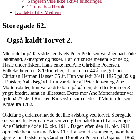
Sangeren ville ikke skrive erindringer.
Til time hos Herold.
Kontakt / Bliv Medlem
Storegade 62.
-Også kaldt Torvet 2.
Min oldefar på fars side hed Niels Peter Pedersen var åbenbart både
landmand, skibsfører og fisker. Han druknede mellem Rønne og
Hasle under fiskeri. Hans enke hed Ane Christine Pedersen.
Folketællingen i 1870 fortæller, at hun da er 44 år og gift med
Christian Herman Hansen 35 år. Hun var født 26/11-1825 på 35.slg.
i Rutsker, Aahalsegård. Hun var datter af Peter Jensen og Ane
Mortensdatter, hun var ældste barn på gården, derefter kom der 3
yngre brødre, samt en lillesøster. Deres mor Ane Mortensdatter var
født på 27.slg. i Rutsker, Krusegård som ejedes af Morten Jensen
Kruse fra 1782.
Oldefar og oldemor havde det lille avlsbrug ved torvet, Storegade
62, som Chr. Herman Hansen ved giftermålet kom til at overtage.
Ane Christine døde 10. okt. 1911. Dagen efter, den 11. okt. 1911
oprettede hendes mand Niels Chr. Hansen et testamente, hvori han
gjorde min bedstemor, Caroline Dorothea Petersen f. 6.januar 1860,