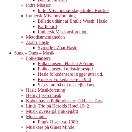
Indre Mission
Indre Missions søndagsskole i Rutsker
Luthersk Missionsforening
Billede udlånt af Emilie Westh, Hasle
Kaffebord
Luthersk Missionsforening
Metodistmenigheden
Zoar i Hasle
Symøde i Zoar Hasle
Sang – Dans – Musik
Folkedansere
Folkedansen i Hasle i 20’erne.
Folkedansere i turist-fremstød
Hasle folkedansere lægger atter ud.
Rutsker Folkedansere i 1950
Ska vi nu hâ enj opstæjlledans..
Hasle Musikforening
Henry Ipsen musik
Københavns Politiorkester på Hasle Torv
Linds Trio på Herolds Hotel 1942
Musik øvelse på Bukkegård
Musikanter
Frank Olsen ca. 1980
Musikere på Gines Minde