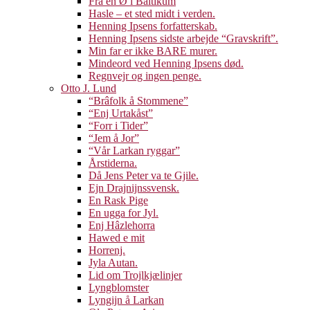
Fra en Ø i Baltikum
Hasle – et sted midt i verden.
Henning Ipsens forfatterskab.
Henning Ipsens sidste arbejde “Gravskrift”.
Min far er ikke BARE murer.
Mindeord ved Henning Ipsens død.
Regnvejr og ingen penge.
Otto J. Lund
“Brâfolk å Stommene”
“Enj Urtakåst”
“Forr i Tider”
“Jem å Jor”
“Vår Larkan ryggar”
Årstiderna.
Då Jens Peter va te Gjile.
Ejn Drajnijnssvensk.
En Rask Pige
En ugga for Jyl.
Enj Hâzlehorra
Hawed e mit
Horrenj.
Jyla Autan.
Lid om Trojlkjælinjer
Lyngblomster
Lyngijn å Larkan