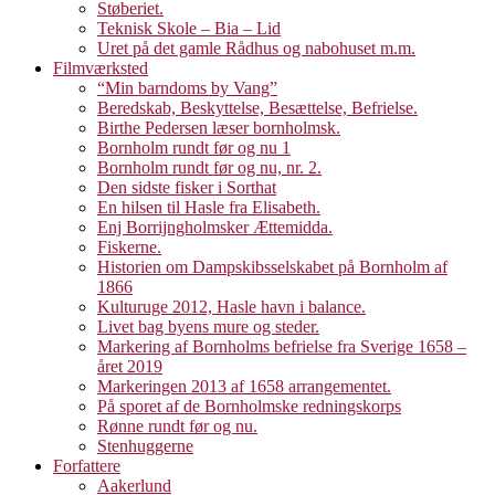
Støberiet.
Teknisk Skole – Bia – Lid
Uret på det gamle Rådhus og nabohuset m.m.
Filmværksted
“Min barndoms by Vang”
Beredskab, Beskyttelse, Besættelse, Befrielse.
Birthe Pedersen læser bornholmsk.
Bornholm rundt før og nu 1
Bornholm rundt før og nu, nr. 2.
Den sidste fisker i Sorthat
En hilsen til Hasle fra Elisabeth.
Enj Borrijngholmsker Ættemidda.
Fiskerne.
Historien om Dampskibsselskabet på Bornholm af
1866
Kulturuge 2012, Hasle havn i balance.
Livet bag byens mure og steder.
Markering af Bornholms befrielse fra Sverige 1658 –
året 2019
Markeringen 2013 af 1658 arrangementet.
På sporet af de Bornholmske redningskorps
Rønne rundt før og nu.
Stenhuggerne
Forfattere
Aakerlund