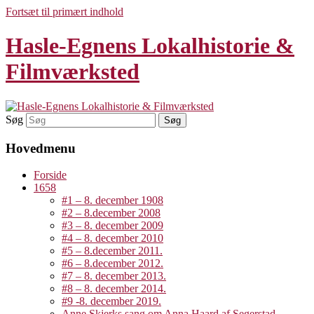
Fortsæt til primært indhold
Hasle-Egnens Lokalhistorie &
Filmværksted
Søg
Hovedmenu
Forside
1658
#1 – 8. december 1908
#2 – 8.december 2008
#3 – 8. december 2009
#4 – 8. december 2010
#5 – 8.december 2011.
#6 – 8.december 2012.
#7 – 8. december 2013.
#8 – 8. december 2014.
#9 -8. december 2019.
Anne Skjerks sang om Anna Haard af Segerstad