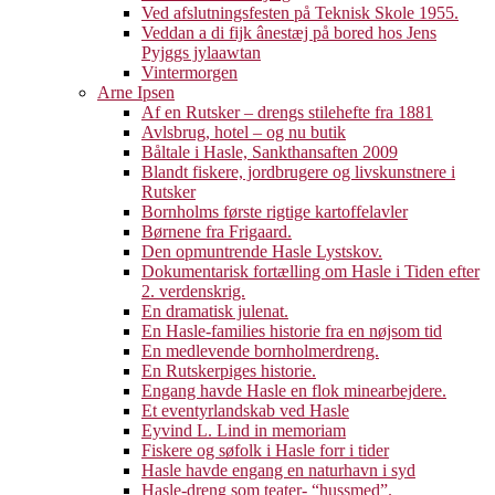
Ved afslutningsfesten på Teknisk Skole 1955.
Veddan a di fijk ânestæj på bored hos Jens
Pyjggs jylaawtan
Vintermorgen
Arne Ipsen
Af en Rutsker – drengs stilehefte fra 1881
Avlsbrug, hotel – og nu butik
Båltale i Hasle, Sankthansaften 2009
Blandt fiskere, jordbrugere og livskunstnere i
Rutsker
Bornholms første rigtige kartoffelavler
Børnene fra Frigaard.
Den opmuntrende Hasle Lystskov.
Dokumentarisk fortælling om Hasle i Tiden efter
2. verdenskrig.
En dramatisk julenat.
En Hasle-families historie fra en nøjsom tid
En medlevende bornholmerdreng.
En Rutskerpiges historie.
Engang havde Hasle en flok minearbejdere.
Et eventyrlandskab ved Hasle
Eyvind L. Lind in memoriam
Fiskere og søfolk i Hasle forr i tider
Hasle havde engang en naturhavn i syd
Hasle-dreng som teater- “hussmed”.