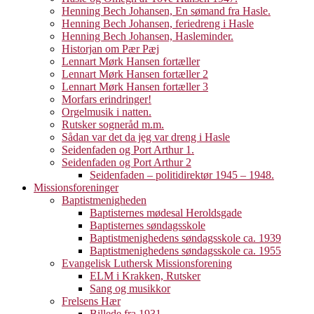
Henning Bech Johansen, En sømand fra Hasle.
Henning Bech Johansen, feriedreng i Hasle
Henning Bech Johansen, Hasleminder.
Historjan om Pær Pæj
Lennart Mørk Hansen fortæller
Lennart Mørk Hansen fortæller 2
Lennart Mørk Hansen fortæller 3
Morfars erindringer!
Orgelmusik i natten.
Rutsker sogneråd m.m.
Sådan var det da jeg var dreng i Hasle
Seidenfaden og Port Arthur 1.
Seidenfaden og Port Arthur 2
Seidenfaden – politidirektør 1945 – 1948.
Missionsforeninger
Baptistmenigheden
Baptisternes mødesal Heroldsgade
Baptisternes søndagsskole
Baptistmenighedens søndagsskole ca. 1939
Baptistmenighedens søndagsskole ca. 1955
Evangelisk Luthersk Missionsforening
ELM i Krakken, Rutsker
Sang og musikkor
Frelsens Hær
Billede fra 1931