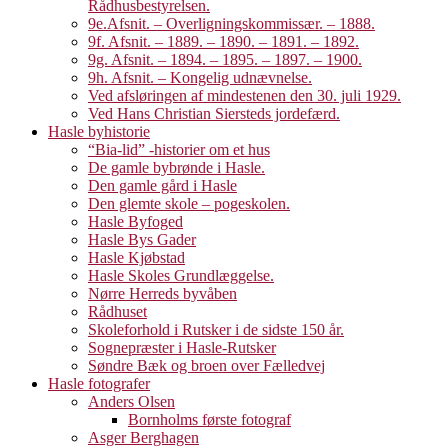
Rådhusbestyrelsen.
9e.Afsnit. – Overligningskommissær. – 1888.
9f. Afsnit. – 1889. – 1890. – 1891. – 1892.
9g. Afsnit. – 1894. – 1895. – 1897. – 1900.
9h. Afsnit. – Kongelig udnævnelse.
Ved afsløringen af mindestenen den 30. juli 1929.
Ved Hans Christian Siersteds jordefærd.
Hasle byhistorie
“Bia-lid” -historier om et hus
De gamle bybrønde i Hasle.
Den gamle gård i Hasle
Den glemte skole – pogeskolen.
Hasle Byfoged
Hasle Bys Gader
Hasle Kjøbstad
Hasle Skoles Grundlæggelse.
Nørre Herreds byvåben
Rådhuset
Skoleforhold i Rutsker i de sidste 150 år.
Sognepræster i Hasle-Rutsker
Søndre Bæk og broen over Fælledvej
Hasle fotografer
Anders Olsen
Bornholms første fotograf
Asger Berghagen