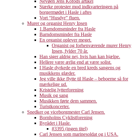
Nevøen Jens Kofods artikel
Stærke protester mod indkvarteringen på
borgermødet i Hasle i aftes
Vort “Husdyr” fluen.
Murer og organist Henry Ipsen
1.Barndomsminder fra Hasle
Barndomsminder fra Hasle
En organist oplever meget.
Organist og forhenværende murer Henry
Ipsen, fylder 70 år.
Han siger aldrig nej, hvis han kan hjælpe.
Hellere være ærlig end at være solist.
I Hasle dyrkede en bred kreds sangens og
musikkens glæder.
Jeg ville ikke flytte til Hasle – beboerne så for
mærkelige ud.
Kristelig lytterforening
Musik og sang
Musikken førte dem sammen.
Turistkoncerter.
Snedker og viceborgmester Carl Jensen.
Bornholms Cyklistforening
Byrådet i Hasle.
#3395 (ingen titel)
Carl Jensen som marinesoldat og i USA.