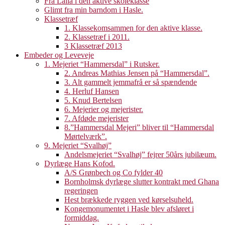
Fra Laila i den aktive skoleklasse
Glimt fra min barndom i Hasle.
Klassetræf
1. Klassekomsammen for den aktive klasse.
2. Klassetræf i 2011.
3 Klassetræf 2013
Embeder og Leveveje
1. Mejeriet “Hammersdal” i Rutsker.
2. Andreas Mathias Jensen på “Hammersdal”.
3. Alt gammelt jemmafrå er så spændende
4. Herluf Hansen
5. Knud Bertelsen
6. Mejerier og mejerister.
7. Afdøde mejerister
8.”Hammersdal Mejeri” bliver til “Hammersdal
Mørtelværk”.
9. Mejeriet “Svalhøj”
Andelsmejeriet “Svalhøj” fejrer 50års jubilæum.
Dyrlæge Hans Kofod.
A/S Grønbech og Co fylder 40
Bornholmsk dyrlæge slutter kontrakt med Ghana
regeringen
Hest brækkede ryggen ved kørselsuheld.
Kongemonumentet i Hasle blev afsløret i
formiddag.