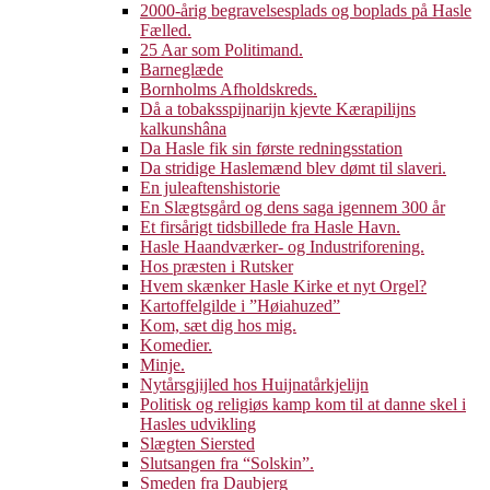
2000-årig begravelsesplads og boplads på Hasle
Fælled.
25 Aar som Politimand.
Barneglæde
Bornholms Afholdskreds.
Då a tobaksspijnarijn kjevte Kærapilijns
kalkunshâna
Da Hasle fik sin første redningsstation
Da stridige Haslemænd blev dømt til slaveri.
En juleaftenshistorie
En Slægtsgård og dens saga igennem 300 år
Et firsårigt tidsbillede fra Hasle Havn.
Hasle Haandværker- og Industriforening.
Hos præsten i Rutsker
Hvem skænker Hasle Kirke et nyt Orgel?
Kartoffelgilde i ”Høiahuzed”
Kom, sæt dig hos mig.
Komedier.
Minje.
Nytårsgjijled hos Huijnatårkjelijn
Politisk og religiøs kamp kom til at danne skel i
Hasles udvikling
Slægten Siersted
Slutsangen fra “Solskin”.
Smeden fra Daubjerg