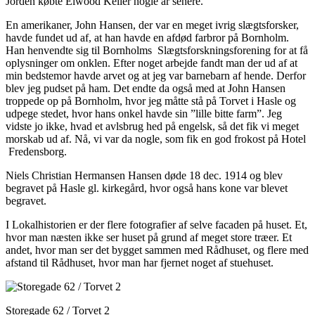
Jorden købte Elwood Keller nogle år senere.
En amerikaner, John Hansen, der var en meget ivrig slægtsforsker,
havde fundet ud af, at han havde en afdød farbror på Bornholm.
Han henvendte sig til Bornholms Slægtsforskningsforening for at få
oplysninger om onklen. Efter noget arbejde fandt man der ud af at
min bedstemor havde arvet og at jeg var barnebarn af hende. Derfor
blev jeg pudset på ham. Det endte da også med at John Hansen
troppede op på Bornholm, hvor jeg måtte stå på Torvet i Hasle og
udpege stedet, hvor hans onkel havde sin ”lille bitte farm”. Jeg
vidste jo ikke, hvad et avlsbrug hed på engelsk, så det fik vi meget
morskab ud af. Nå, vi var da nogle, som fik en god frokost på Hotel
Fredensborg.
Niels Christian Hermansen Hansen døde 18 dec. 1914 og blev
begravet på Hasle gl. kirkegård, hvor også hans kone var blevet
begravet.
I Lokalhistorien er der flere fotografier af selve facaden på huset. Et,
hvor man næsten ikke ser huset på grund af meget store træer. Et
andet, hvor man ser det bygget sammen med Rådhuset, og flere med
afstand til Rådhuset, hvor man har fjernet noget af stuehuset.
Storegade 62 / Torvet 2