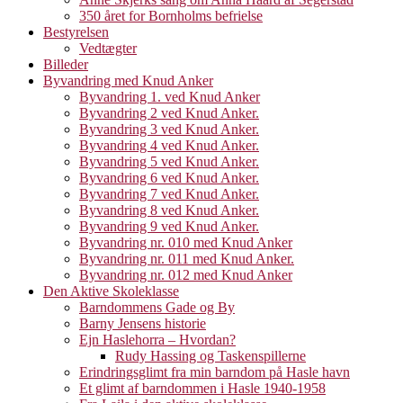
350 året for Bornholms befrielse
Bestyrelsen
Vedtægter
Billeder
Byvandring med Knud Anker
Byvandring 1. ved Knud Anker
Byvandring 2 ved Knud Anker.
Byvandring 3 ved Knud Anker.
Byvandring 4 ved Knud Anker.
Byvandring 5 ved Knud Anker.
Byvandring 6 ved Knud Anker.
Byvandring 7 ved Knud Anker.
Byvandring 8 ved Knud Anker.
Byvandring 9 ved Knud Anker.
Byvandring nr. 010 med Knud Anker
Byvandring nr. 011 med Knud Anker.
Byvandring nr. 012 med Knud Anker
Den Aktive Skoleklasse
Barndommens Gade og By
Barny Jensens historie
Ejn Haslehorra – Hvordan?
Rudy Hassing og Taskenspillerne
Erindringsglimt fra min barndom på Hasle havn
Et glimt af barndommen i Hasle 1940-1958