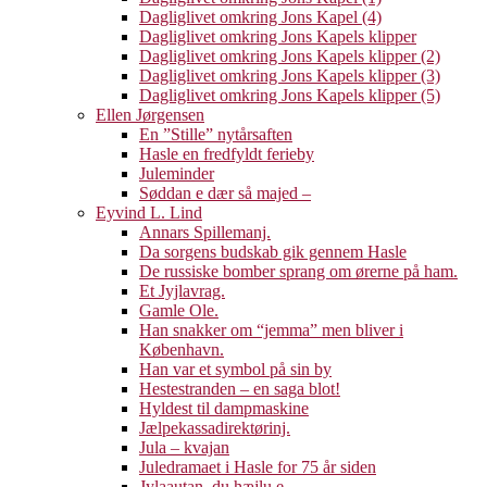
Dagliglivet omkring Jons Kapel (4)
Dagliglivet omkring Jons Kapels klipper
Dagliglivet omkring Jons Kapels klipper (2)
Dagliglivet omkring Jons Kapels klipper (3)
Dagliglivet omkring Jons Kapels klipper (5)
Ellen Jørgensen
En ”Stille” nytårsaften
Hasle en fredfyldt ferieby
Juleminder
Søddan e dær så majed –
Eyvind L. Lind
Annars Spillemanj.
Da sorgens budskab gik gennem Hasle
De russiske bomber sprang om ørerne på ham.
Et Jyjlavrag.
Gamle Ole.
Han snakker om “jemma” men bliver i
København.
Han var et symbol på sin by
Hestestranden – en saga blot!
Hyldest til dampmaskine
Jælpekassadirektørinj.
Jula – kvajan
Juledramaet i Hasle for 75 år siden
Jylaautan, du hæjlu e.