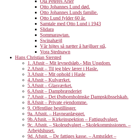
Ola Peteres Arier
Otto Johannes Lund død.
Otto Johannes Lunds familie.
Otto Lund fylder 60 år.
Samtale med Otto Lund i 1943
Slidara
Sommarawtan.
Swinahæijl
Vår hijtes så nætter å hæjlluer stâ,
Vora Stednawn
Hans Christian Siersted
1. Afsnit – Mit levnedsløb.- Min Ungdom.
2.Afsnit – Til jeg blev lærer i Hasle.
3.Afsnit – Mit ophold i Hasle
4.Afsnit – Kulværket.
5.Afsnit – Glasværket.
6.Afsnit – Dampbrænderiet
7.Afsnit – Det Østbornholmske Dampskibsselskab.
8.Afsnit – Private ejendomme.
9. Offentlige bestillinger.
9a. Afsnit. – Havneanlægget.
9b.Afsnit. – Kirkeinspektion – Fattigudvalget.
9c. Afsnit. – Skoleudvalget – Skolekommissionen. –
Arbejdshuset.
9d. Afsnit. – De fattiges kasse. – Amtsrådet –