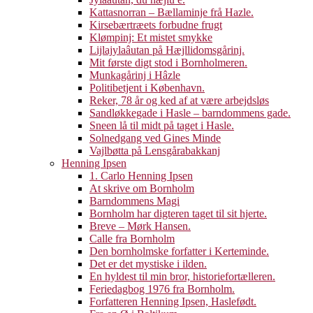
Kattasnorran – Bællaminje frå Hazle.
Kirsebærtræets forbudne frugt
Klømpinj: Et mistet smykke
Lijlajylaâutan på Hæjllidomsgårinj.
Mit første digt stod i Bornholmeren.
Munkagårinj i Hâzle
Politibetjent i København.
Reker, 78 år og ked af at være arbejdsløs
Sandløkkegade i Hasle – barndommens gade.
Sneen lå til midt på taget i Hasle.
Solnedgang ved Gines Minde
Vajlbøtta på Lensgårabakkanj
Henning Ipsen
1. Carlo Henning Ipsen
At skrive om Bornholm
Barndommens Magi
Bornholm har digteren taget til sit hjerte.
Breve – Mørk Hansen.
Calle fra Bornholm
Den bornholmske forfatter i Kerteminde.
Det er det mystiske i ilden.
En hyldest til min bror, historiefortælleren.
Feriedagbog 1976 fra Bornholm.
Forfatteren Henning Ipsen, Haslefødt.