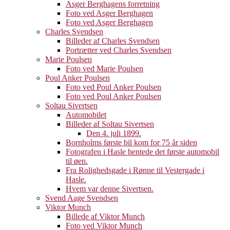
Asger Berghagens forretning
Foto ved Asger Berghagen
Foto ved Asger Berghagen
Charles Svendsen
Billeder af Charles Svendsen
Portrætter ved Charles Svendsen
Marie Poulsen
Foto ved Marie Poulsen
Poul Anker Poulsen
Foto ved Poul Anker Poulsen
Foto ved Poul Anker Poulsen
Soltau Sivertsen
Automobilet
Billeder af Soltau Sivertsen
Den 4. juli 1899.
Bornholms første bil kom for 75 år siden
Fotografen i Hasle hentede det første automobil
til øen.
Fra Rolighedsgade i Rønne til Vestergade i
Hasle.
Hvem var denne Sivertsen.
Svend Aage Svendsen
Viktor Munch
Billede af Viktor Munch
Foto ved Viktor Munch