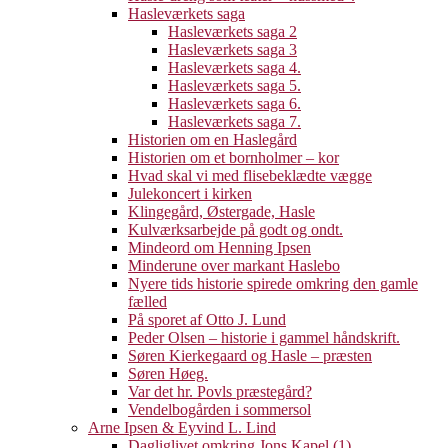
Hasleværkets saga
Hasleværkets saga 2
Hasleværkets saga 3
Hasleværkets saga 4.
Hasleværkets saga 5.
Hasleværkets saga 6.
Hasleværkets saga 7.
Historien om en Haslegård
Historien om et bornholmer – kor
Hvad skal vi med flisebeklædte vægge
Julekoncert i kirken
Klingegård, Østergade, Hasle
Kulværksarbejde på godt og ondt.
Mindeord om Henning Ipsen
Minderune over markant Haslebo
Nyere tids historie spirede omkring den gamle
fælled
På sporet af Otto J. Lund
Peder Olsen – historie i gammel håndskrift.
Søren Kierkegaard og Hasle – præsten
Søren Høeg.
Var det hr. Povls præstegård?
Vendelbogården i sommersol
Arne Ipsen & Eyvind L. Lind
Dagliglivet omkring Jons Kapel (1)