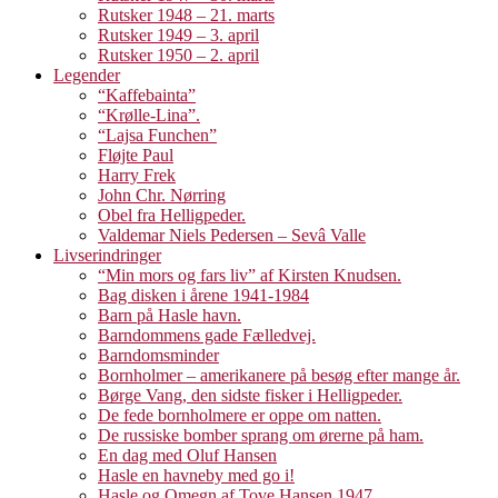
Rutsker 1948 – 21. marts
Rutsker 1949 – 3. april
Rutsker 1950 – 2. april
Legender
“Kaffebainta”
“Krølle-Lina”.
“Lajsa Funchen”
Fløjte Paul
Harry Frek
John Chr. Nørring
Obel fra Helligpeder.
Valdemar Niels Pedersen – Sevâ Valle
Livserindringer
“Min mors og fars liv” af Kirsten Knudsen.
Bag disken i årene 1941-1984
Barn på Hasle havn.
Barndommens gade Fælledvej.
Barndomsminder
Bornholmer – amerikanere på besøg efter mange år.
Børge Vang, den sidste fisker i Helligpeder.
De fede bornholmere er oppe om natten.
De russiske bomber sprang om ørerne på ham.
En dag med Oluf Hansen
Hasle en havneby med go i!
Hasle og Omegn af Tove Hansen 1947.