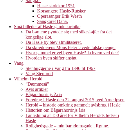
Sangkor
Hasle skolekor 1951
Korsangere Hasle-Rutsker
Operasanger Erik Westh
Sangkoret Dana.
Små billeder af Hasle gamle krønike
Da børnene pyntede sig med silkesløjfer fra det
kongelige slot.
Da Hasle by blev afmilitaseret.
Da skrædderens Mons Peter lavede falske penge.
Hvor gammel er vel byen Hasle? Ja hvem ved det?
Hvordan byen skifter ansigt.
Vang
Stenhuggerne i Vang fra 1896 til 1967
Vang Stenbrud
Vilhelm Herold
“Dæmmeså”
Avis artikler
Bâgarahorrinjs Âria
Foredrag i Hasle den 22. august 2015, ved Arne Ipsen
Herold – historie omkring gammelt avlsbrug i Hasle.
Historien om Bâgarahorrinjs âria
I anledning af 150 året for Vilhelm Herolds fødsel i
Hasle
Rolighedsgade – min barndomsgade i Rønne.