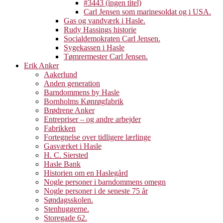
#3443 (ingen titel)
Carl Jensen som marinesoldat og i USA.
Gas og vandværk i Hasle.
Rudy Hassings historie
Socialdemokraten Carl Jensen.
Sygekassen i Hasle
Tømrermester Carl Jensen.
Erik Anker
Aakerlund
Anden generation
Barndommens by Hasle
Bornholms Kønrøgfabrik
Brødrene Anker
Entrepriser – og andre arbejder
Fabrikken
Fortegnelse over tidligere lærlinge
Gasværket i Hasle
H. C. Siersted
Hasle Bank
Historien om en Haslegård
Nogle personer i barndommens omegn
Nogle personer i de seneste 75 år
Søndagsskolen.
Stenhuggerne.
Storegade 62.