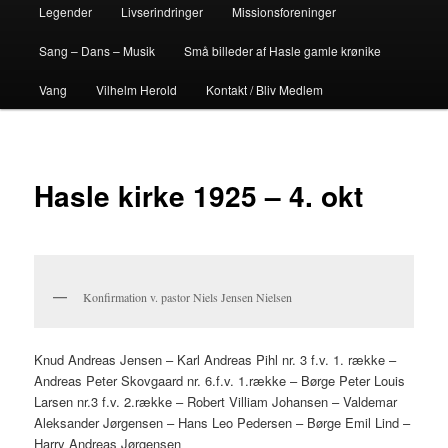
Legender
Livserindringer
Missionsforeninger
Sang – Dans – Musik
Små billeder af Hasle gamle krønike
Vang
Vilhelm Herold
Kontakt / Bliv Medlem
Hasle kirke 1925 – 4. okt
Konfirmation v. pastor Niels Jensen Nielsen
Knud Andreas Jensen – Karl Andreas Pihl nr. 3 f.v. 1. række –
Andreas Peter Skovgaard nr. 6.f.v. 1.række – Børge Peter Louis
Larsen nr.3 f.v. 2.række – Robert Villiam Johansen – Valdemar
Aleksander Jørgensen – Hans Leo Pedersen – Børge Emil Lind –
Harry Andreas Jørgensen