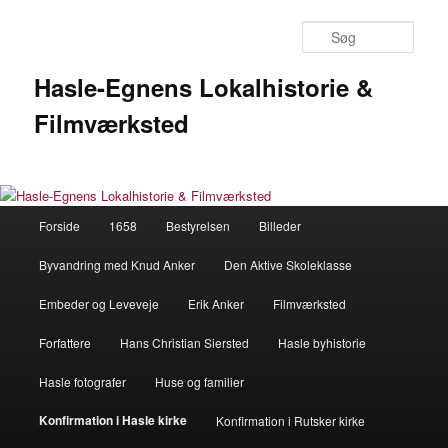
Fortsæt
til
Søg
primært
indhold
Hasle-Egnens Lokalhistorie &
Filmværksted
Hovedmenu
Forside
1658
Bestyrelsen
Billeder
Byvandring med Knud Anker
Den Aktive Skoleklasse
Embeder og Leveveje
Erik Anker
Filmværksted
Forfattere
Hans Christian Siersted
Hasle byhistorie
Hasle fotografer
Huse og familier
Konfirmation i Hasle kirke
Konfirmation i Rutsker kirke