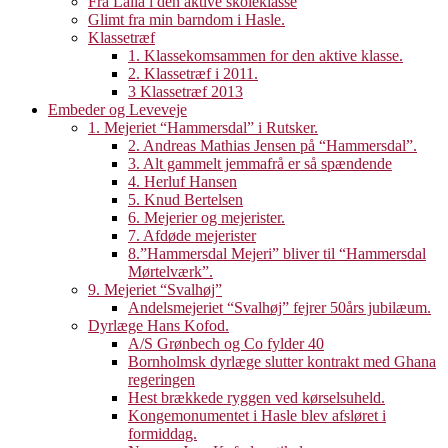
Fra Laila i den aktive skoleklasse
Glimt fra min barndom i Hasle.
Klassetræf
1. Klassekomsammen for den aktive klasse.
2. Klassetræf i 2011.
3 Klassetræf 2013
Embeder og Leveveje
1. Mejeriet “Hammersdal” i Rutsker.
2. Andreas Mathias Jensen på “Hammersdal”.
3. Alt gammelt jemmafrå er så spændende
4. Herluf Hansen
5. Knud Bertelsen
6. Mejerier og mejerister.
7. Afdøde mejerister
8.”Hammersdal Mejeri” bliver til “Hammersdal
Mørtelværk”.
9. Mejeriet “Svalhøj”
Andelsmejeriet “Svalhøj” fejrer 50års jubilæum.
Dyrlæge Hans Kofod.
A/S Grønbech og Co fylder 40
Bornholmsk dyrlæge slutter kontrakt med Ghana
regeringen
Hest brækkede ryggen ved kørselsuheld.
Kongemonumentet i Hasle blev afsløret i
formiddag.