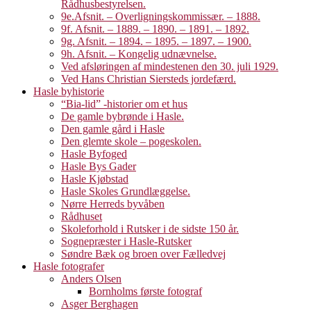
Rådhusbestyrelsen.
9e.Afsnit. – Overligningskommissær. – 1888.
9f. Afsnit. – 1889. – 1890. – 1891. – 1892.
9g. Afsnit. – 1894. – 1895. – 1897. – 1900.
9h. Afsnit. – Kongelig udnævnelse.
Ved afsløringen af mindestenen den 30. juli 1929.
Ved Hans Christian Siersteds jordefærd.
Hasle byhistorie
“Bia-lid” -historier om et hus
De gamle bybrønde i Hasle.
Den gamle gård i Hasle
Den glemte skole – pogeskolen.
Hasle Byfoged
Hasle Bys Gader
Hasle Kjøbstad
Hasle Skoles Grundlæggelse.
Nørre Herreds byvåben
Rådhuset
Skoleforhold i Rutsker i de sidste 150 år.
Sognepræster i Hasle-Rutsker
Søndre Bæk og broen over Fælledvej
Hasle fotografer
Anders Olsen
Bornholms første fotograf
Asger Berghagen