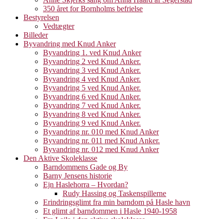
350 året for Bornholms befrielse
Bestyrelsen
Vedtægter
Billeder
Byvandring med Knud Anker
Byvandring 1. ved Knud Anker
Byvandring 2 ved Knud Anker.
Byvandring 3 ved Knud Anker.
Byvandring 4 ved Knud Anker.
Byvandring 5 ved Knud Anker.
Byvandring 6 ved Knud Anker.
Byvandring 7 ved Knud Anker.
Byvandring 8 ved Knud Anker.
Byvandring 9 ved Knud Anker.
Byvandring nr. 010 med Knud Anker
Byvandring nr. 011 med Knud Anker.
Byvandring nr. 012 med Knud Anker
Den Aktive Skoleklasse
Barndommens Gade og By
Barny Jensens historie
Ejn Haslehorra – Hvordan?
Rudy Hassing og Taskenspillerne
Erindringsglimt fra min barndom på Hasle havn
Et glimt af barndommen i Hasle 1940-1958