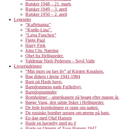
Rutsker 1948 – 21. marts
Rutsker 1949 – 3. april
Rutsker 1950 – 2. april
Legender
“Kaffebainta”
“Krølle-Lina”.
“Lajsa Funchen”
Fløjte Paul
Harry Frek
John Chr. Nørring
Obel fra Helligpeder.
Valdemar Niels Pedersen – Sevâ Valle
Livserindringer
“Min mors og fars liv” af Kirsten Knudsen.
Bag disken i årene 1941-1984
Barn på Hasle havn.
Barndommens gade Fælledvej.
Barndomsminder
Bornholmer – amerikanere på besøg efter mange år.
Børge Vang, den sidste fisker i Helligpeder.
De fede bornholmere er oppe om natten.
De russiske bomber sprang om ørerne på ham.
En dag med Oluf Hansen
Hasle en havneby med go i!
Hasle og Omegn af Tove Hansen 1947.