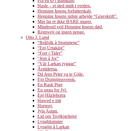
Fra en Ø i Baltikum
Hasle – et sted midt i verden.
Henning Ipsens forfatterskab.
Henning Ipsens sidste arbejde “Gravskrift”.
Min far er ikke BARE murer.
Mindeord ved Henning Ipsens død.
Regnvejr og ingen penge.
Otto J. Lund
“Brâfolk å Stommene”
“Enj Urtakåst”
“Forr i Tider”
“Jem å Jor”
“Vår Larkan ryggar”
Årstiderna.
Då Jens Peter va te Gjile.
Ejn Drajnijnssvensk.
En Rask Pige
En ugga for Jyl.
Enj Hâzlehorra
Hawed e mit
Horrenj.
Jyla Autan.
Lid om Trojlkjælinjer
Lyngblomster
Lyngijn å Larkan