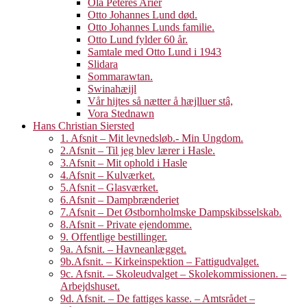
Ola Peteres Arier
Otto Johannes Lund død.
Otto Johannes Lunds familie.
Otto Lund fylder 60 år.
Samtale med Otto Lund i 1943
Slidara
Sommarawtan.
Swinahæijl
Vår hijtes så nætter å hæjlluer stâ,
Vora Stednawn
Hans Christian Siersted
1. Afsnit – Mit levnedsløb.- Min Ungdom.
2.Afsnit – Til jeg blev lærer i Hasle.
3.Afsnit – Mit ophold i Hasle
4.Afsnit – Kulværket.
5.Afsnit – Glasværket.
6.Afsnit – Dampbrænderiet
7.Afsnit – Det Østbornholmske Dampskibsselskab.
8.Afsnit – Private ejendomme.
9. Offentlige bestillinger.
9a. Afsnit. – Havneanlægget.
9b.Afsnit. – Kirkeinspektion – Fattigudvalget.
9c. Afsnit. – Skoleudvalget – Skolekommissionen. –
Arbejdshuset.
9d. Afsnit. – De fattiges kasse. – Amtsrådet –