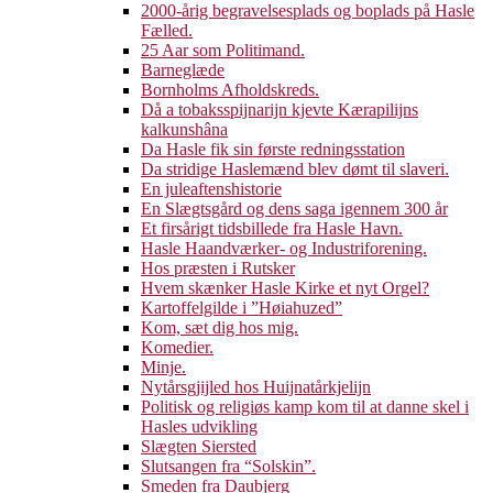
2000-årig begravelsesplads og boplads på Hasle
Fælled.
25 Aar som Politimand.
Barneglæde
Bornholms Afholdskreds.
Då a tobaksspijnarijn kjevte Kærapilijns
kalkunshâna
Da Hasle fik sin første redningsstation
Da stridige Haslemænd blev dømt til slaveri.
En juleaftenshistorie
En Slægtsgård og dens saga igennem 300 år
Et firsårigt tidsbillede fra Hasle Havn.
Hasle Haandværker- og Industriforening.
Hos præsten i Rutsker
Hvem skænker Hasle Kirke et nyt Orgel?
Kartoffelgilde i ”Høiahuzed”
Kom, sæt dig hos mig.
Komedier.
Minje.
Nytårsgjijled hos Huijnatårkjelijn
Politisk og religiøs kamp kom til at danne skel i
Hasles udvikling
Slægten Siersted
Slutsangen fra “Solskin”.
Smeden fra Daubjerg