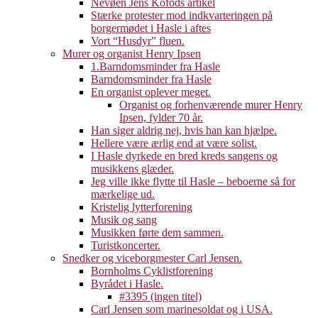
Nevøen Jens Kofods artikel
Stærke protester mod indkvarteringen på
borgermødet i Hasle i aftes
Vort “Husdyr” fluen.
Murer og organist Henry Ipsen
1.Barndomsminder fra Hasle
Barndomsminder fra Hasle
En organist oplever meget.
Organist og forhenværende murer Henry
Ipsen, fylder 70 år.
Han siger aldrig nej, hvis han kan hjælpe.
Hellere være ærlig end at være solist.
I Hasle dyrkede en bred kreds sangens og
musikkens glæder.
Jeg ville ikke flytte til Hasle – beboerne så for
mærkelige ud.
Kristelig lytterforening
Musik og sang
Musikken førte dem sammen.
Turistkoncerter.
Snedker og viceborgmester Carl Jensen.
Bornholms Cyklistforening
Byrådet i Hasle.
#3395 (ingen titel)
Carl Jensen som marinesoldat og i USA.