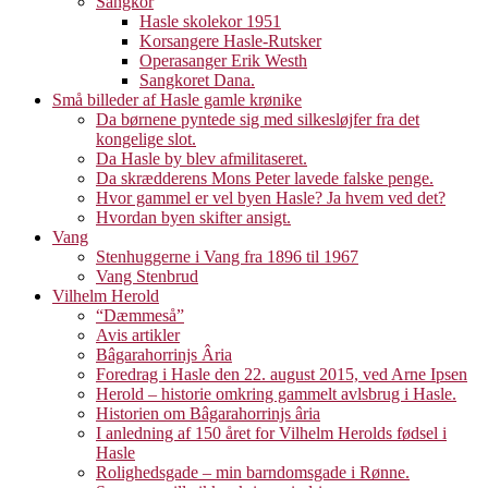
Sangkor
Hasle skolekor 1951
Korsangere Hasle-Rutsker
Operasanger Erik Westh
Sangkoret Dana.
Små billeder af Hasle gamle krønike
Da børnene pyntede sig med silkesløjfer fra det
kongelige slot.
Da Hasle by blev afmilitaseret.
Da skrædderens Mons Peter lavede falske penge.
Hvor gammel er vel byen Hasle? Ja hvem ved det?
Hvordan byen skifter ansigt.
Vang
Stenhuggerne i Vang fra 1896 til 1967
Vang Stenbrud
Vilhelm Herold
“Dæmmeså”
Avis artikler
Bâgarahorrinjs Âria
Foredrag i Hasle den 22. august 2015, ved Arne Ipsen
Herold – historie omkring gammelt avlsbrug i Hasle.
Historien om Bâgarahorrinjs âria
I anledning af 150 året for Vilhelm Herolds fødsel i
Hasle
Rolighedsgade – min barndomsgade i Rønne.