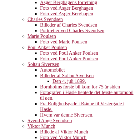
Asger Berghagens forretning
Foto ved Asger Berghagen
Foto ved Asger Berghagen
Charles Svendsen
Billeder af Charles Svendsen
Portrætter ved Charles Svendsen
Marie Poulsen
Foto ved Marie Poulsen
Poul Anker Poulsen
Foto ved Poul Anker Poulsen
Foto ved Poul Anker Poulsen
Soltau Sivertsen
Automobilet
Billeder af Soltau Sivertsen
Den 4. juli 1899.
Bornholms første bil kom for 75 år siden
Fotografen i Hasle hentede det første automobil
til øen.
Fra Rolighedsgade i Rønne til Vestergade i
Hasle.
Hvem var denne Sivertsen.
Svend Aage Svendsen
Viktor Munch
Billede af Viktor Munch
Foto ved Viktor Munch