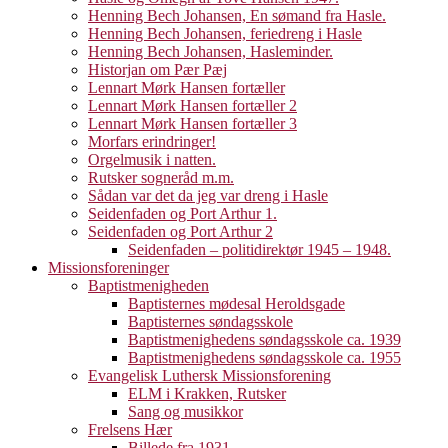
Henning Bech Johansen, En sømand fra Hasle.
Henning Bech Johansen, feriedreng i Hasle
Henning Bech Johansen, Hasleminder.
Historjan om Pær Pæj
Lennart Mørk Hansen fortæller
Lennart Mørk Hansen fortæller 2
Lennart Mørk Hansen fortæller 3
Morfars erindringer!
Orgelmusik i natten.
Rutsker sogneråd m.m.
Sådan var det da jeg var dreng i Hasle
Seidenfaden og Port Arthur 1.
Seidenfaden og Port Arthur 2
Seidenfaden – politidirektør 1945 – 1948.
Missionsforeninger
Baptistmenigheden
Baptisternes mødesal Heroldsgade
Baptisternes søndagsskole
Baptistmenighedens søndagsskole ca. 1939
Baptistmenighedens søndagsskole ca. 1955
Evangelisk Luthersk Missionsforening
ELM i Krakken, Rutsker
Sang og musikkor
Frelsens Hær
Billede fra 1931