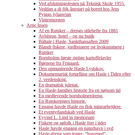
Ved afslutningsfesten på Teknisk Skole 1955.
Veddan a di fijk ânestæj på bored hos Jens
Pyjggs jylaawtan
Vintermorgen
Arne Ipsen
Af en Rutsker – drengs stilehefte fra 1881
Avlsbrug, hotel – og nu butik
Båltale i Hasle, Sankthansaften 2009
Blandt fiskere, jordbrugere og livskunstnere i
Rutsker
Bornholms første rigtige kartoffelavler
Børnene fra Frigaard.
Den opmuntrende Hasle Lystskov.
Dokumentarisk fortælling om Hasle i Tiden efter
2. verdenskrig.
En dramatisk julenat.
En Hasle-families historie fra en nøjsom tid
En medlevende bornholmerdreng.
En Rutskerpiges historie.
Engang havde Hasle en flok minearbejdere.
Et eventyrlandskab ved Hasle
Eyvind L. Lind in memoriam
Fiskere og søfolk i Hasle forr i tider
Hasle havde engang en naturhavn i syd
Hasle-dreng som teater- “hussmed”.