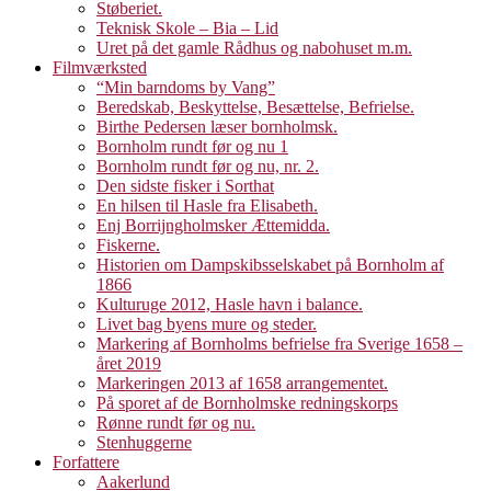
Støberiet.
Teknisk Skole – Bia – Lid
Uret på det gamle Rådhus og nabohuset m.m.
Filmværksted
“Min barndoms by Vang”
Beredskab, Beskyttelse, Besættelse, Befrielse.
Birthe Pedersen læser bornholmsk.
Bornholm rundt før og nu 1
Bornholm rundt før og nu, nr. 2.
Den sidste fisker i Sorthat
En hilsen til Hasle fra Elisabeth.
Enj Borrijngholmsker Ættemidda.
Fiskerne.
Historien om Dampskibsselskabet på Bornholm af
1866
Kulturuge 2012, Hasle havn i balance.
Livet bag byens mure og steder.
Markering af Bornholms befrielse fra Sverige 1658 –
året 2019
Markeringen 2013 af 1658 arrangementet.
På sporet af de Bornholmske redningskorps
Rønne rundt før og nu.
Stenhuggerne
Forfattere
Aakerlund