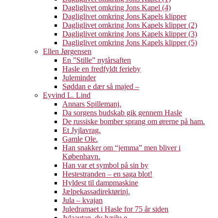
Dagliglivet omkring Jons Kapel (4)
Dagliglivet omkring Jons Kapels klipper
Dagliglivet omkring Jons Kapels klipper (2)
Dagliglivet omkring Jons Kapels klipper (3)
Dagliglivet omkring Jons Kapels klipper (5)
Ellen Jørgensen
En ”Stille” nytårsaften
Hasle en fredfyldt ferieby
Juleminder
Søddan e dær så majed –
Eyvind L. Lind
Annars Spillemanj.
Da sorgens budskab gik gennem Hasle
De russiske bomber sprang om ørerne på ham.
Et Jyjlavrag.
Gamle Ole.
Han snakker om “jemma” men bliver i
København.
Han var et symbol på sin by
Hestestranden – en saga blot!
Hyldest til dampmaskine
Jælpekassadirektørinj.
Jula – kvajan
Juledramaet i Hasle for 75 år siden
Jylaautan, du hæjlu e.