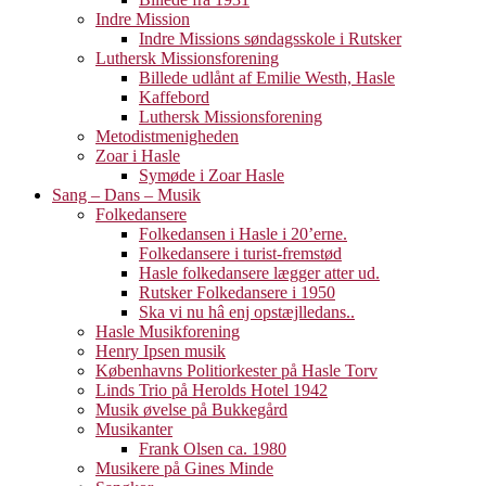
Indre Mission
Indre Missions søndagsskole i Rutsker
Luthersk Missionsforening
Billede udlånt af Emilie Westh, Hasle
Kaffebord
Luthersk Missionsforening
Metodistmenigheden
Zoar i Hasle
Symøde i Zoar Hasle
Sang – Dans – Musik
Folkedansere
Folkedansen i Hasle i 20’erne.
Folkedansere i turist-fremstød
Hasle folkedansere lægger atter ud.
Rutsker Folkedansere i 1950
Ska vi nu hâ enj opstæjlledans..
Hasle Musikforening
Henry Ipsen musik
Københavns Politiorkester på Hasle Torv
Linds Trio på Herolds Hotel 1942
Musik øvelse på Bukkegård
Musikanter
Frank Olsen ca. 1980
Musikere på Gines Minde