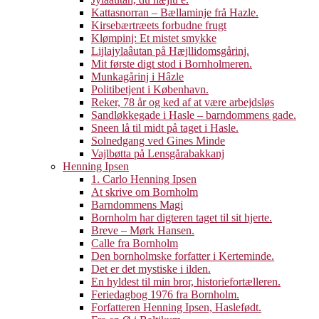
Kattasnorran – Bællaminje frå Hazle.
Kirsebærtræets forbudne frugt
Klømpinj: Et mistet smykke
Lijlajylaâutan på Hæjllidomsgårinj.
Mit første digt stod i Bornholmeren.
Munkagårinj i Hâzle
Politibetjent i København.
Reker, 78 år og ked af at være arbejdsløs
Sandløkkegade i Hasle – barndommens gade.
Sneen lå til midt på taget i Hasle.
Solnedgang ved Gines Minde
Vajlbøtta på Lensgårabakkanj
Henning Ipsen
1. Carlo Henning Ipsen
At skrive om Bornholm
Barndommens Magi
Bornholm har digteren taget til sit hjerte.
Breve – Mørk Hansen.
Calle fra Bornholm
Den bornholmske forfatter i Kerteminde.
Det er det mystiske i ilden.
En hyldest til min bror, historiefortælleren.
Feriedagbog 1976 fra Bornholm.
Forfatteren Henning Ipsen, Haslefødt.