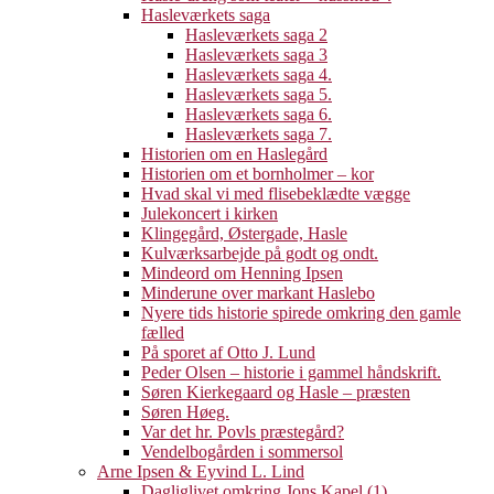
Hasleværkets saga
Hasleværkets saga 2
Hasleværkets saga 3
Hasleværkets saga 4.
Hasleværkets saga 5.
Hasleværkets saga 6.
Hasleværkets saga 7.
Historien om en Haslegård
Historien om et bornholmer – kor
Hvad skal vi med flisebeklædte vægge
Julekoncert i kirken
Klingegård, Østergade, Hasle
Kulværksarbejde på godt og ondt.
Mindeord om Henning Ipsen
Minderune over markant Haslebo
Nyere tids historie spirede omkring den gamle
fælled
På sporet af Otto J. Lund
Peder Olsen – historie i gammel håndskrift.
Søren Kierkegaard og Hasle – præsten
Søren Høeg.
Var det hr. Povls præstegård?
Vendelbogården i sommersol
Arne Ipsen & Eyvind L. Lind
Dagliglivet omkring Jons Kapel (1)