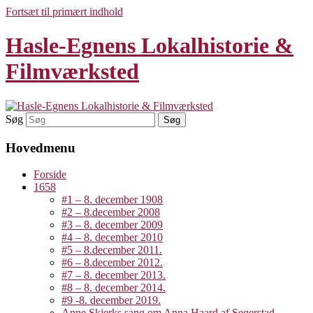
Fortsæt til primært indhold
Hasle-Egnens Lokalhistorie &
Filmværksted
Søg
Hovedmenu
Forside
1658
#1 – 8. december 1908
#2 – 8.december 2008
#3 – 8. december 2009
#4 – 8. december 2010
#5 – 8.december 2011.
#6 – 8.december 2012.
#7 – 8. december 2013.
#8 – 8. december 2014.
#9 -8. december 2019.
Anne Skjerks sang om Anna Haard af Segerstad