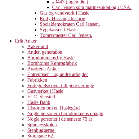
#3443 (ingen titel)
Carl Jensen som marinesoldat og i USA.
Gas og vandværk i Hasle.
Rudy Hassings historie
Socialdemokraten Carl Jensen.
Sygekassen i Hasle
Tømrermester Carl Jensen.
Erik Anker
Aakerlund
Anden generation
Barndommens by Hasle
Bornholms Kønrøgfabrik
Brødrene Anker
Entrepriser – og andre arbejder
Fabrikken
Fortegnelse over tidligere lærlinge
Gasværket i Hasle
H. C. Siersted
Hasle Bank
Historien om en Haslegård
Nogle personer i barndommens omegn
Nogle personer i de seneste 75 år
Søndagsskolen.
Stenhuggerne.
Storegade 62.