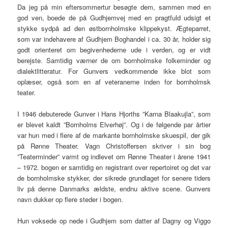
Da jeg på min eftersommertur besøgte dem, sammen med en
god ven, boede de på Gudhjemvej med en pragtfuld udsigt et
stykke sydpå ad den østbornholmske klippekyst. Ægteparret,
som var indehavere af Gudhjem Boghandel i ca. 30 år, holder sig
godt orienteret om begivenhederne ude i verden, og er vidt
berejste. Samtidig værner de om bornholmske folkeminder og
dialektlitteratur. For Gunvers vedkommende ikke blot som
oplæser, også som en af veteranerne inden for bornholmsk
teater.
I 1946 debuterede Gunver i Hans Hjorths ”Karna Blaakujla”, som
er blevet kaldt ”Bornholms Elverhøj”. Og i de følgende par årtier
var hun med i flere af de markante bornholmske skuespil, der gik
på Rønne Theater. Vagn Christoffersen skriver i sin bog
”Teaterminder” varmt og indlevet om Rønne Theater i årene 1941
– 1972. bogen er samtidig en registrant over repertoiret og det var
de bornholmske stykker, der sikrede grundlaget for senere tiders
liv på denne Danmarks ældste, endnu aktive scene. Gunvers
navn dukker op flere steder i bogen.
Hun voksede op nede i Gudhjem som datter af Dagny og Viggo