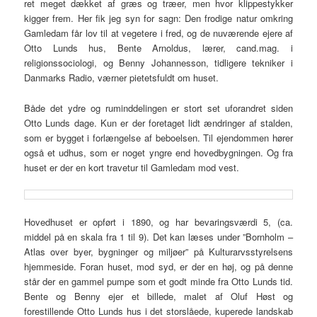
ret meget dækket af græs og træer, men hvor klippestykker
kigger frem. Her fik jeg syn for sagn: Den frodige natur omkring
Gamledam får lov til at vegetere i fred, og de nuværende ejere af
Otto Lunds hus, Bente Arnoldus, lærer, cand.mag. i
religionssociologi, og Benny Johannesson, tidligere tekniker i
Danmarks Radio, værner pietetsfuldt om huset.
Både det ydre og ruminddelingen er stort set uforandret siden
Otto Lunds dage. Kun er der foretaget lidt ændringer af stalden,
som er bygget i forlængelse af beboelsen. Til ejendommen hører
også et udhus, som er noget yngre end hovedbygningen. Og fra
huset er der en kort travetur til Gamledam mod vest.
Hovedhuset er opført i 1890, og har bevaringsværdi 5, (ca.
middel på en skala fra 1 til 9). Det kan læses under ”Bornholm –
Atlas over byer, bygninger og miljøer” på Kulturarvsstyrelsens
hjemmeside. Foran huset, mod syd, er der en høj, og på denne
står der en gammel pumpe som et godt minde fra Otto Lunds tid.
Bente og Benny ejer et billede, malet af Oluf Høst og
forestillende Otto Lunds hus i det storslåede, kuperede landskab