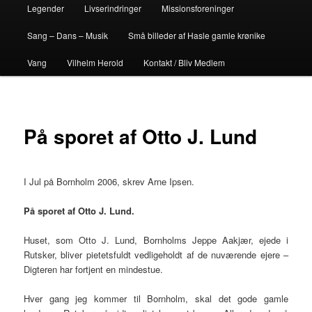
Legender
Livserindringer
Missionsforeninger
Sang – Dans – Musik
Små billeder af Hasle gamle krønike
Vang
Vilhelm Herold
Kontakt / Bliv Medlem
På sporet af Otto J. Lund
I Jul på Bornholm 2006, skrev Arne Ipsen.
På sporet af Otto J. Lund.
Huset, som Otto J. Lund, Bornholms Jeppe Aakjær, ejede i
Rutsker, bliver pietetsfuldt vedligeholdt af de nuværende ejere –
Digteren har fortjent en mindestue.
Hver gang jeg kommer til Bornholm, skal det gode gamle