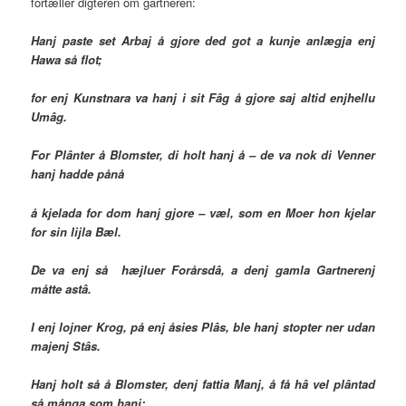
fortæller digteren om gartneren:
Hanj paste set Arbaj å gjore ded got a kunje anlægja enj
Hawa så flot;
for enj Kunstnara va hanj i sit Fâg å gjore saj altid enjhellu
Umâg.
For Plânter å Blomster, di holt hanj å – de va nok di Venner
hanj hadde pånå
å kjelada for dom hanj gjore – væl, som en Moer hon kjelar
for sin lijla Bæl.
De va enj så hæjluer Forårsdâ, a denj gamla Gartnerenj
måtte astâ.
I enj lojner Krog, på enj åsies Plâs, ble hanj stopter ner udan
majenj Stâs.
Hanj holt så å Blomster, denj fattia Manj, å få hâ vel plântad
så många som hanj;