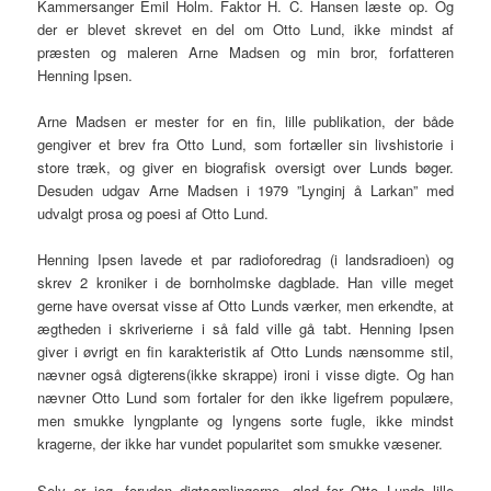
Kammersanger Emil Holm. Faktor H. C. Hansen læste op. Og
der er blevet skrevet en del om Otto Lund, ikke mindst af
præsten og maleren Arne Madsen og min bror, forfatteren
Henning Ipsen.
Arne Madsen er mester for en fin, lille publikation, der både
gengiver et brev fra Otto Lund, som fortæller sin livshistorie i
store træk, og giver en biografisk oversigt over Lunds bøger.
Desuden udgav Arne Madsen i 1979 ”Lynginj å Larkan” med
udvalgt prosa og poesi af Otto Lund.
Henning Ipsen lavede et par radioforedrag (i landsradioen) og
skrev 2 kroniker i de bornholmske dagblade. Han ville meget
gerne have oversat visse af Otto Lunds værker, men erkendte, at
ægtheden i skriverierne i så fald ville gå tabt. Henning Ipsen
giver i øvrigt en fin karakteristik af Otto Lunds nænsomme stil,
nævner også digterens(ikke skrappe) ironi i visse digte. Og han
nævner Otto Lund som fortaler for den ikke ligefrem populære,
men smukke lyngplante og lyngens sorte fugle, ikke mindst
kragerne, der ikke har vundet popularitet som smukke væsener.
Selv er jeg, foruden digtsamlingerne, glad for Otto Lunds lille