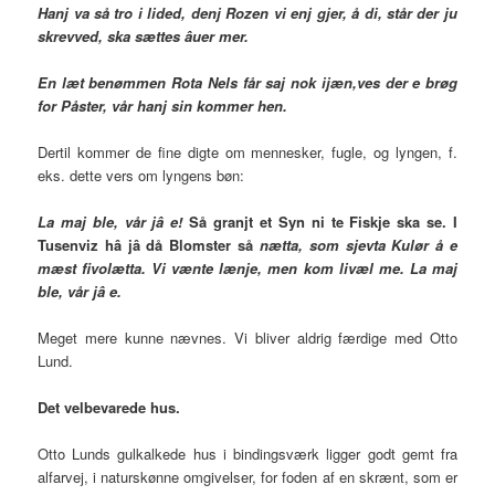
Hanj va så tro i lided, denj Rozen vi enj gjer, å di, står der ju
skrevved, ska sættes
âuer
mer.
En læt benømmen Rota Nels får saj nok ijæn,ves der e brøg
for Påster, vår hanj
sin
kommer hen.
Dertil kommer de fine digte om mennesker, fugle, og lyngen, f.
eks. dette vers om lyngens bøn:
La maj ble, vår jâ e!
Så granjt et Syn ni te Fiskje ska se. I
Tusenviz hâ jâ då Blomster så
nætta, som sjevta Kulør å e
mæst fivolætta. Vi vænte lænje, men kom
livæl me. La maj
ble, vår jâ e.
Meget mere kunne nævnes. Vi bliver aldrig færdige med Otto
Lund.
Det velbevarede hus.
Otto Lunds gulkalkede hus i bindingsværk ligger godt gemt fra
alfarvej, i naturskønne omgivelser, for foden af en skrænt, som er