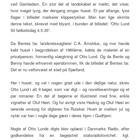
ved Gamledam. En stor del af landskabet er mørkt, det viser,
hvor meget lyng, der dengang omgav huset. Et par aflange, lyse
flager i billedet markerer klippestykker. Man kan lige skimte
denne tekst, skrevet med blyant, i bunden af billedet: ”Otto Lund
50 fødselsdag 4.5.35”.
Da Bentes far, landsretssagfører C.A. Arnoldus, og mor havde
købt huset i begyndelsen af 1960èrne, købte de maleriet af en
privatperson, formentlig slægtning af Otto Lund. Og da Bente og
Benny havde erhvervet ejendommen, fik de billedet af Bentes far.
Det er nu velforvaret et sted på Sjælland.
Her i huset, og vel i nogen grad ude i den dejlige natur, skrev
Otto Lund i alt 9 bøger, som var digt – og novellesamlinger og et
par romaner. En del af bøgerne er illustreret med fine, enkle
vignetter af Oluf Høst. Og for øvrigt viste Hedvig og Oluf Høst en
rørende omsorg for digteren fra Rutsker. Hvert år mellem jul og
nytår var han i nogle dage gæst i deres hjem i Gudhjem.
Nogle af Otto Lunds digte blev oplæst i Danmarks Radio, efter
godkendelse fra en begejstret statsradiofonichef, kgl.