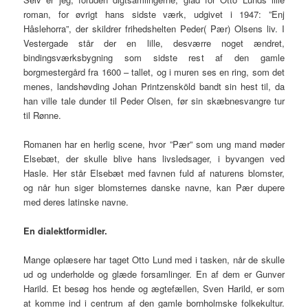
roman, for øvrigt hans sidste værk, udgivet i 1947: ”Enj
Hâslehorra”, der skildrer frihedshelten Peder( Pær) Olsens liv. I
Vestergade står der en lille, desværre noget ændret,
bindingsværksbygning som sidste rest af den gamle
borgmestergård fra 1600 – tallet, og i muren ses en ring, som det
menes, landshøvding Johan Printzensköld bandt sin hest til, da
han ville tale dunder til Peder Olsen, før sin skæbnesvangre tur
til Rønne.
Romanen har en herlig scene, hvor ”Pær” som ung mand møder
Elsebæt, der skulle blive hans livsledsager, i byvangen ved
Hasle. Her står Elsebæt med favnen fuld af naturens blomster,
og når hun siger blomsternes danske navne, kan Pær dupere
med deres latinske navne.
En dialektformidler.
Mange oplæsere har taget Otto Lund med i tasken, når de skulle
ud og underholde og glæde forsamlinger. En af dem er Gunver
Harild. Et besøg hos hende og ægtefællen, Sven Harild, er som
at komme ind i centrum af den gamle bornholmske folkekultur.