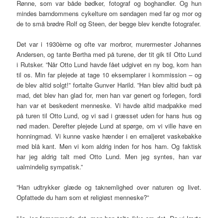
Rønne, som var både bødker, fotograf og boghandler. Og hun
mindes barndommens cykelture om søndagen med far og mor og
de to små brødre Rolf og Steen, der begge blev kendte fotografer.
Det var i 1930èrne og ofte var morbror, murermester Johannes
Andersen, og tante Bertha med på turene, der tit gik til Otto Lund
i Rutsker. ”Når Otto Lund havde fået udgivet en ny bog, kom han
til os. Min far plejede at tage 10 eksemplarer i kommission – og
de blev altid solgt!” fortalte Gunver Harild. ”Han blev altid budt på
mad, det blev han glad for, men han var genert og forlegen, fordi
han var et beskedent menneske. Vi havde altid madpakke med
på turen til Otto Lund, og vi sad i græsset uden for hans hus og
nød maden. Derefter plejede Lund at spørge, om vi ville have en
honningmad. Vi kunne vaske hænder i en emaljeret vaskebakke
med blå kant. Men vi kom aldrig inden for hos ham. Og faktisk
har jeg aldrig talt med Otto Lund. Men jeg syntes, han var
ualmindelig sympatisk.”
”Han udtrykker glæde og taknemlighed over naturen og livet.
Opfattede du ham som et religiøst menneske?”