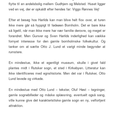
flytte til en andelsbolig mellem Gudhjem og Melsted. Huset ligger
ved en vej, der er opkaldt efter hendes far: Viggo Rønnes Vej!
Efter et besøg hos Harilds kan man blive helt flov over, at turen
ikke mere går så hyppigt til fødeøen Bornholm. Det er bare ikke
så ligetil, når man ikke mere har nær familie derovre, og meget er
forandret. Men Gunver og Sven Harilds inderlighed kan vække
fornyet interesse for den gamle bornholmske folkekultur. Og
tanker om at sætte Otto J. Lund et varigt minde begynder at
rumstere.
En mindestue, ikke et egentligt museum, skulle i givet fald
plantes midt i Rutsker sogn, et sted i Kirkebyen. Litteratur kan
ikke identificeres med egnshistorie. Men det var i Rutsker, Otto
Lund levede og virkede.
En mindestue med Otto Lund – tekster, Oluf Høst – tegninger,
gamle sognebilleder og måske oplæsning, eventuelt også sang,
ville kunne give det karakteristiske gamle sogn en ny, velfortjent
attraktion.