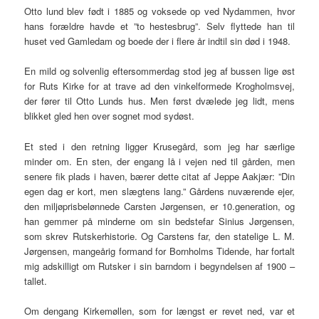
Otto lund blev født i 1885 og voksede op ved Nydammen, hvor
hans forældre havde et ”to hestesbrug”. Selv flyttede han til
huset ved Gamledam og boede der i flere år indtil sin død i 1948.
En mild og solvenlig eftersommerdag stod jeg af bussen lige øst
for Ruts Kirke for at trave ad den vinkelformede Krogholmsvej,
der fører til Otto Lunds hus. Men først dvælede jeg lidt, mens
blikket gled hen over sognet mod sydøst.
Et sted i den retning ligger Krusegård, som jeg har særlige
minder om. En sten, der engang lå i vejen ned til gården, men
senere fik plads i haven, bærer dette citat af Jeppe Aakjær: ”Din
egen dag er kort, men slægtens lang.” Gårdens nuværende ejer,
den miljøprisbelønnede Carsten Jørgensen, er 10.generation, og
han gemmer på minderne om sin bedstefar Sinius Jørgensen,
som skrev Rutskerhistorie. Og Carstens far, den statelige L. M.
Jørgensen, mangeårig formand for Bornholms Tidende, har fortalt
mig adskilligt om Rutsker i sin barndom i begyndelsen af 1900 –
tallet.
Om dengang Kirkemøllen, som for længst er revet ned, var et