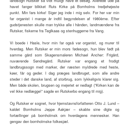
landsogn Rutsker så vidt muligt have et besøg. Allerede ude på
havet fanger blikket Ruts Kirke på Bornholms tredjehøjeste
punkt. Min fars kirke! Siger jeg inde i mig selv. For her var min
far organist i mange år indtil begyndelsen af 1980èrne. Efter
gudstjenesten skulle man trykke alle i hånden, landmændene fra
Rutsker, fiskerne fra Teglkaas og stenhuggerne fra Vang.
Vi boede i Hasle, hvor min far også var organist, og murer til
hverdag. Men Rutsker er min mors fødesogn, hun blev født på
samme gård som Skagensmaleren Michael Ancher: Frigård,
nuværende Søndregård. Rutsker var engang et frodigt
landbrugssogn med marker, der næsten myldrede med heste,
køer, får og geder. I dag præges landbruget, som alle andre
steder i det danske land, af storbrug, som lykkeligvis klarer sig.
Men både skolen, brugsen og mejeriet er nedlagt (”Kirken kan de
vel ikke nedlægge!” sagde en Rutskerbo engang til mig).
Og Rutsker er sognet, hvor hjemstavnsforfatteren Otto J. Lund –
kaldet Bornholms Jeppe Aakjær – skabte sine digte og
fortællinger på bornholmsk om hverdagens mennesker. Han
gengav den bornholmske folkesjæl.