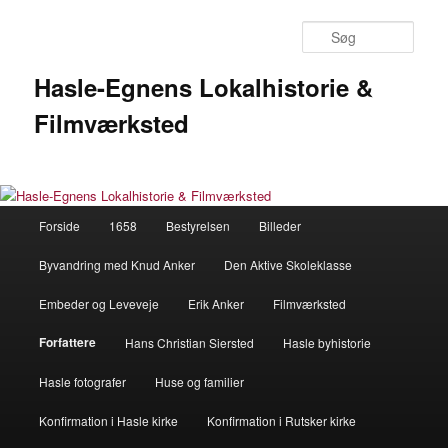
Fortsæt
til
Søg
primært
indhold
Hasle-Egnens Lokalhistorie &
Filmværksted
Hovedmenu
Forside
1658
Bestyrelsen
Billeder
Byvandring med Knud Anker
Den Aktive Skoleklasse
Embeder og Leveveje
Erik Anker
Filmværksted
Forfattere
Hans Christian Siersted
Hasle byhistorie
Hasle fotografer
Huse og familier
Konfirmation i Hasle kirke
Konfirmation i Rutsker kirke