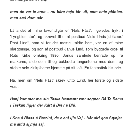
men de var te anra – nu bâra hajn får di, som ente plântas,
men sæl dom sår.
Et andet af mine favoritdigte er ”Nels Påst”, ligeledes trykt i
”Lyngblomster”, og skrevet til et af postbud Niels Linds jubilæer.”
Post Lind”, som vi for det meste kaldte ham, var en af mine
slægtninge, og søn af postbud Janus Lind, som byggede orgel til
Ruts Kirke omkring 1880. Janus samlede benrade op fra
markerne, sleb dem til og beklædte tangenterne med dem, og
støbte selv zinkpiberne hjemme på sit loft. En fantastisk historie.
Nå, men om ”Nels Påst” skrev Otto Lund, her første og sidste
vers:
Hanj kommer me sin Taska bestæmt vær sogner Dâ Te Rams
i Taskan ligjer der
Kårt å Brev å Blâ.
I Sne å Blass å Bæzinj, de e enj ijla Vaj.- Hâr alri goa Stynjer,
må altid sjynja saj.