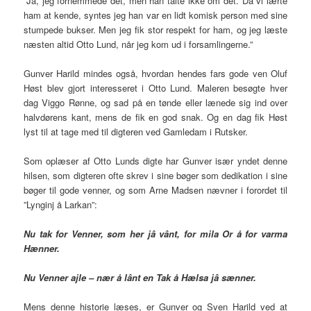
”Ja, jeg fornemmede det, men han talte ikke om det. Da vi lærte
ham at kende, syntes jeg han var en lidt komisk person med sine
stumpede bukser. Men jeg fik stor respekt for ham, og jeg læste
næsten altid Otto Lund, når jeg kom ud i forsamlingerne.”
Gunver Harild mindes også, hvordan hendes fars gode ven Oluf
Høst blev gjort interesseret i Otto Lund. Maleren besøgte hver
dag Viggo Rønne, og sad på en tønde eller lænede sig ind over
halvdørens kant, mens de fik en god snak. Og en dag fik Høst
lyst til at tage med til digteren ved Gamledam i Rutsker.
Som oplæser af Otto Lunds digte har Gunver især yndet denne
hilsen, som digteren ofte skrev i sine bøger som dedikation i sine
bøger til gode venner, og som Arne Madsen nævner i forordet til
”Lynginj å Larkan”:
Nu tak for Venner, som her jâ vânt, for mila Or å for varma
Hænner.
Nu Venner ajle – nær å lânt en Tak å Hælsa jâ sænner.
Mens denne historie læses, er Gunver og Sven Harild ved at