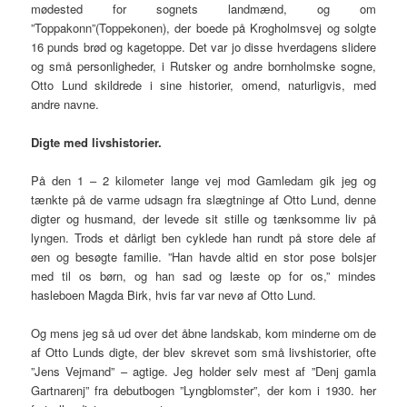
mødested for sognets landmænd, og om
”Toppakonn”(Toppekonen), der boede på Krogholmsvej og solgte
16 punds brød og kagetoppe. Det var jo disse hverdagens slidere
og små personligheder, i Rutsker og andre bornholmske sogne,
Otto Lund skildrede i sine historier, omend, naturligvis, med
andre navne.
Digte med livshistorier.
På den 1 – 2 kilometer lange vej mod Gamledam gik jeg og
tænkte på de varme udsagn fra slægtninge af Otto Lund, denne
digter og husmand, der levede sit stille og tænksomme liv på
lyngen. Trods et dårligt ben cyklede han rundt på store dele af
øen og besøgte familie. ”Han havde altid en stor pose bolsjer
med til os børn, og han sad og læste op for os,” mindes
hasleboen Magda Birk, hvis far var nevø af Otto Lund.
Og mens jeg så ud over det åbne landskab, kom minderne om de
af Otto Lunds digte, der blev skrevet som små livshistorier, ofte
”Jens Vejmand” – agtige. Jeg holder selv mest af ”Denj gamla
Gartnarenj” fra debutbogen ”Lyngblomster”, der kom i 1930. her