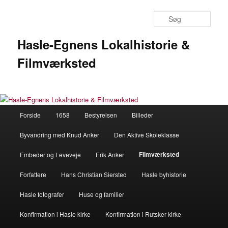
Fortsæt
til
Søg
primært
indhold
Hasle-Egnens Lokalhistorie &
Filmværksted
Hovedmenu
Forside
1658
Bestyrelsen
Billeder
Byvandring med Knud Anker
Den Aktive Skoleklasse
Filmværksted
Embeder og Leveveje
Erik Anker
Forfattere
Hans Christian Siersted
Hasle byhistorie
Hasle fotografer
Huse og familier
Konfirmation i Hasle kirke
Konfirmation i Rutsker kirke