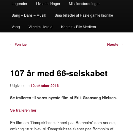
Legender
Livserindringer
Missionsforeninger
Sang – Dans – Musik
Små billeder af Hasle gamle krønike
Vang
Vilhelm Herold
Kontakt / Bliv Medlem
Indlægsnavigation
←
Forrige
Næste
→
107 år med 66-selskabet
Udgivet den
10. oktober 2016
Se traileren til vores nyeste film af Erik Grønvang Nielsen.
Se traileren her
En film om “Dampskibsselskabet paa Bornholm” som senere,
omkring 1876 blev til “Dampskibsselskabet paa Bornholm af