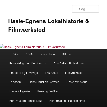
Fortsæt
til
Søg
primært
indhold
Hasle-Egnens Lokalhistorie &
Filmværksted
Hovedmenu
Forside
1658
Bestyrelsen
Billeder
Byvandring med Knud Anker
Den Aktive Skoleklasse
Embeder og Leveveje
Erik Anker
Filmværksted
Forfattere
Hans Christian Siersted
Hasle byhistorie
Hasle fotografer
Huse og familier
Konfirmation i Hasle kirke
Konfirmation i Rutsker kirke