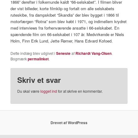
1866” derefter i folkemunde kaldt “66-selskabet”. I filmen bliver
der vist billeder, korte filmklip og fortalt om alle selskabets
ruteskibe, fra dampskibet “Skandia” der blev bygget i 1866 til
motorfærgen “Rotna” som blev købt i 1971, og indimellem krydret
med interviews fra forhenværende ansatte i 66-selskabet. En
spændende film om 66-selskabet i 107 år. Medvirkende er Niels
Holm, Finn Erik Lund, Jette Rømer, Hans Edvard Kofoed.
Dette indlæg blev udgivet i
Seneste
af
Richardt Vang-Olsen
.
Bogmærk
permalinket
.
Skriv et svar
Du skal være
logget ind
for at skrive en kommentar.
Drevet af WordPress