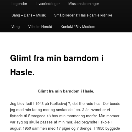
Legender
Livserindringer
Missionsforeninger
Sang – Dans – Musik
Små billeder af Hasle gamle krønike
Vang
Vilhelm Herold
Kontakt / Bliv Medlem
Glimt fra min barndom i
Hasle.
Glimt fra min barndom i Hasle.
Jeg blev født i 1943 på Fælledvej 7, det lille røde hus. Der boede
jeg med min far og mor og søskende i ca. 3 år, hvorefter vi
flyttede til Storegade 18 hos min mormor og morfar. Min mormor
var syg og skulle passes af min mor. Jeg begyndte i skole i
august 1950 sammen med 17 piger og 7 drenge. I 1950 byggede