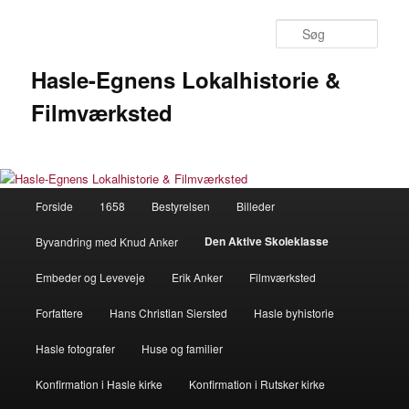
Fortsæt
til
Søg
primært
indhold
Hasle-Egnens Lokalhistorie &
Filmværksted
Hovedmenu
Forside
1658
Bestyrelsen
Billeder
Den Aktive Skoleklasse
Byvandring med Knud Anker
Embeder og Leveveje
Erik Anker
Filmværksted
Forfattere
Hans Christian Siersted
Hasle byhistorie
Hasle fotografer
Huse og familier
Konfirmation i Hasle kirke
Konfirmation i Rutsker kirke