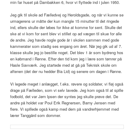
min far huset på Dambakken 6, hvor vi flyttede ind i julen 1950.
Jeg gik til skole ad Fælledvej og Heroldsgade, og når vi kunne se
urmagerens ur måtte der kun mangle 15 minutter til det ringede
ind, ellers skulle der løbes for ikke at komme for sent. Skulle det
ske at vi kom for sent blev vi stillet op ad vægen til skue for alle
de andre. Jeg havde nogle gode år i skolen sammen med gode
kammerater som stadig ses engang om året. Når jeg gik ud af 7.
klasse skulle jeg jo bestille noget. Det blev 1 år som bydreng hos
en købmand i Rønne. Efter den tid kom jeg i lære som tømrer på
Hasle Savværk. Jeg startede med at gå på Teknisk skole om
aftenen (det der nu hedder Bia Lid) og senere om dagen i Rønne.
Vi legede meget i anlægget, f.eks. røvere og soldater, vi fløj også
drage på Fælleden, som vi selv lavede. Jeg kom også til at spille
fodbold, det var Jørn Ipsen der syntes jeg skulle prøve det. De
andre på holdet var Poul Erik Regnersen, Barny Jensen med
flere. Vi spillede også kamp med dem på vandrerhjemmet med
lærer Tanggård som dommer.