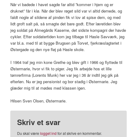
Når vi badede i havet sagde far altid ”kommer i hjem og er
druknet” får i klø. Når der blev røget sild var vi altid dernede, og
faldt nogle af sildene af pinden fik vi lov at spise dem, og med
lidt groft salt på, så smagte det bare godt. Efter læretiden blev
jeg soldat på Almegårds Kaserne, det sidste kompagni der havde
cykler. Efter soldatertiden kom jeg tilbage til Hasle Savværk, jeg
var bl.a. med til at bygge Brugsen på Torvet, fjerkræslagteriet i
Østergade og den nye fløj på Hasle skole.
I 1964 traf jeg min kone Grethe og blev gift i 1966 og flyttede til
Østermarie, hvor vi fik to piger. Jeg fik arbejde hos et lille
tømrerfirma (Lorents Munk) her var jeg i 36 år indtil jeg gik på
efterløn. Nu er jeg pensionist og bor stadig i Østermarie. Jeg
glæder mig til at mødes med klassen igen.
Hilsen Sven Olsen, Østermarie.
Skriv et svar
Du skal være
logget ind
for at skrive en kommentar.