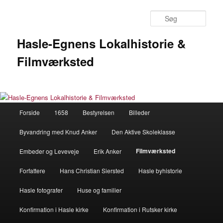
Fortsæt
til
Søg
primært
indhold
Hasle-Egnens Lokalhistorie &
Filmværksted
Hovedmenu
Forside
1658
Bestyrelsen
Billeder
Byvandring med Knud Anker
Den Aktive Skoleklasse
Filmværksted
Embeder og Leveveje
Erik Anker
Forfattere
Hans Christian Siersted
Hasle byhistorie
Hasle fotografer
Huse og familier
Konfirmation i Hasle kirke
Konfirmation i Rutsker kirke