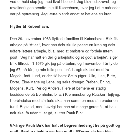
ved et held slap jeg med livet i behold. Jeg blev udskrevet, og
revalideringen sendte mig til København, hvor jeg i otte måneder
var på optræning. Jeg lærte blandt andet at betjene en kran.
Flytter til København.
Den 29. november 1968 flyttede familien til København. Birk fik
arbejde på ”Atlas”, hvor han dels skulle passe en kran og dels
udføre lettere arbejde, bl.a. med at ombære og fordele intern
post. ”Jeg har haft en dejlig arbejdstid og et godt arbejde”, siger
Birk tilfreds. ”I 1979 gik jeg på efterløn, og i november i år fylder
jeg 67, så får jeg min folkepension”. I ægteskabet med fru
Magda, født Lund, er der 12 børn: Seks piger: Ulla, Lise, Birte,
Dorte, Else-Marie og Lene, og seks drenge: Preben, Erling,
Mogens, Kurt, Per og Anders. Flere af børnene er stadig
bosiddende på Bornholm, bl.a. i Klemensker og Rutsker Højlyng.
I forbindelse med sin ferie skal han sammen med sin broder en
tur til England, men i øvrigt har han så mange gøremål, at han
nok skal få tiden til at gå, slutter Pauli Birk.
67-årige Pauli Birk har haft et begivenhedsrigt liv på godt og
ondt. Særlig uheldig var han midt i 60’erne, da han blev