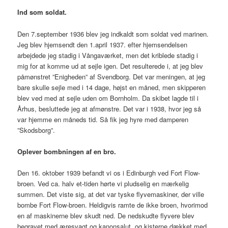
Ind som soldat.
Den 7.september 1936 blev jeg indkaldt som soldat ved marinen.
Jeg blev hjemsendt den 1.april 1937. efter hjemsendelsen
arbejdede jeg stadig i Vångaværket, men det kriblede stadig i
mig for at komme ud at sejle igen. Det resulterede i, at jeg blev
påmønstret ”Enigheden” af Svendborg. Det var meningen, at jeg
bare skulle sejle med i 14 dage, højst en måned, men skipperen
blev ved med at sejle uden om Bornholm. Da skibet lagde til i
Århus, besluttede jeg at afmønstre. Det var i 1938, hvor jeg så
var hjemme en måneds tid. Så fik jeg hyre med damperen
”Skodsborg”.
Oplever bombningen af en bro.
Den 16. oktober 1939 befandt vi os i Edinburgh ved Fort Flow-
broen. Ved ca. halv et-tiden hørte vi pludselig en mærkelig
summen. Det viste sig, at det var tyske flyvemaskiner, der ville
bombe Fort Flow-broen. Heldigvis ramte de ikke broen, hvorimod
en af maskinerne blev skudt ned. De nedskudte flyvere blev
begravet med æresvagt og kanonsalut, og kisterne dækket med