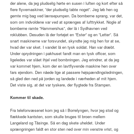
der alene, da jeg pludselig hørte en susen i luften og kort efter så
flere flyvemaskiner, ”der pludselig tabte noget”. Jeg løb hen og
gemte mig bag ved lænsepumpen. Da bomberne sprang, var det,
som om indvoldene var ved at sprænges af lufttrykket. Nogle af
bomberne ramte ”Hammershus”, der lå i Sydhavnen ved
roklubben. Desuden lå der fortøjet en ”Ester” og en ”Letter”. Så
snart maskinerne var forsvundet, skyndte jeg mig hen for at se,
hvad der var sket. I vandet lå en tysk soldat. Han var dræbt.
Under oprydningen i pakhuset fandt man en tysk officer, som
ligeledes var slået ihjel ved bombningen. Jeg erindrer, at da jeg
var kommet hjem, kom der en lavtflyvende maskine hen over
fars ejendom. Den nåede lige at passere højspændingsledningen,
så gled den ned på jorden og landede i nærheden af mit hjem.
Det viste sig, at det var tyskere, der flygtede fra Stampen.
Kommer til skade.
Fra telefonvæsenet kom jeg så i Borrelyngen, hvor jeg stod og
flækkede kantsten, som skulle bruges til broen mellem
Langeland og Tåsinge. Så en dag skete uheldet. Under
sprængningen faldt en stor sten ned over min venstre vrist, og