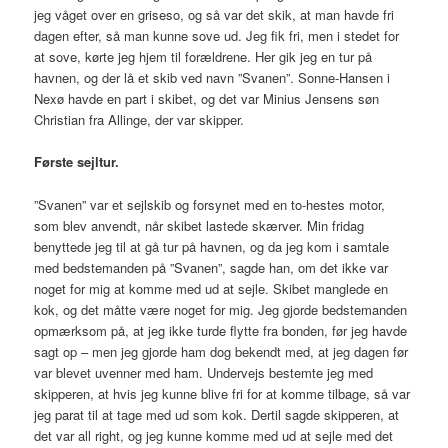
jeg våget over en griseso, og så var det skik, at man havde fri
dagen efter, så man kunne sove ud. Jeg fik fri, men i stedet for
at sove, kørte jeg hjem til forældrene. Her gik jeg en tur på
havnen, og der lå et skib ved navn ”Svanen”. Sonne-Hansen i
Nexø havde en part i skibet, og det var Minius Jensens søn
Christian fra Allinge, der var skipper.
Første sejltur.
”Svanen” var et sejlskib og forsynet med en to-hestes motor,
som blev anvendt, når skibet lastede skærver. Min fridag
benyttede jeg til at gå tur på havnen, og da jeg kom i samtale
med bedstemanden på ”Svanen”, sagde han, om det ikke var
noget for mig at komme med ud at sejle. Skibet manglede en
kok, og det måtte være noget for mig. Jeg gjorde bedstemanden
opmærksom på, at jeg ikke turde flytte fra bonden, før jeg havde
sagt op – men jeg gjorde ham dog bekendt med, at jeg dagen før
var blevet uvenner med ham. Undervejs bestemte jeg med
skipperen, at hvis jeg kunne blive fri for at komme tilbage, så var
jeg parat til at tage med ud som kok. Dertil sagde skipperen, at
det var all right, og jeg kunne komme med ud at sejle med det