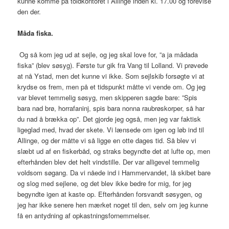
kunne komme på toldkontoret i Allinge inden kl. 17.00 og forevise
den der.
Mâda fiska.
Og så kom jeg ud at sejle, og jeg skal love for, ”a ja mâdada
fiska” (blev søsyg). Første tur gik fra Vang til Lolland. Vi prøvede
at nå Ystad, men det kunne vi ikke. Som sejlskib forsøgte vi at
krydse os frem, men på et tidspunkt måtte vi vende om. Og jeg
var blevet temmelig søsyg, men skipperen sagde bare: ”Spis
bara nad brø, horrafaninj, spis bara nonna raubrøskorper, så har
du nad å brækka op”. Det gjorde jeg også, men jeg var faktisk
ligeglad med, hvad der skete. Vi lænsede om igen og løb ind til
Allinge, og der måtte vi så ligge en otte dages tid. Så blev vi
slæbt ud af en fiskerbåd, og straks begyndte det at lufte op, men
efterhånden blev det helt vindstille. Der var alligevel temmelig
voldsom søgang. Da vi nåede ind i Hammervandet, lå skibet bare
og slog med sejlene, og det blev ikke bedre for mig, for jeg
begyndte igen at kaste op. Efterhånden forsvandt søsygen, og
jeg har ikke senere hen mærket noget til den, selv om jeg kunne
få en antydning af opkastningsfornemmelser.