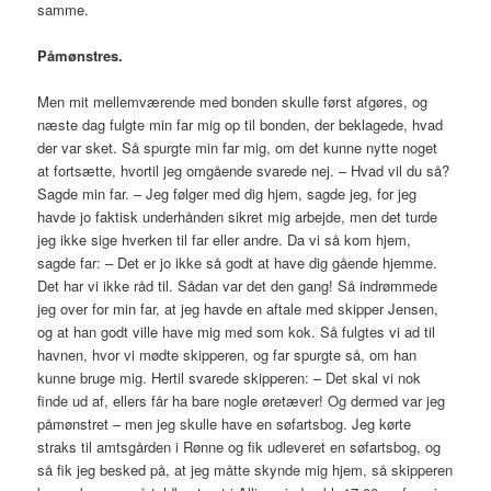
samme.
Påmønstres.
Men mit mellemværende med bonden skulle først afgøres, og
næste dag fulgte min far mig op til bonden, der beklagede, hvad
der var sket. Så spurgte min far mig, om det kunne nytte noget
at fortsætte, hvortil jeg omgående svarede nej. – Hvad vil du så?
Sagde min far. – Jeg følger med dig hjem, sagde jeg, for jeg
havde jo faktisk underhånden sikret mig arbejde, men det turde
jeg ikke sige hverken til far eller andre. Da vi så kom hjem,
sagde far: – Det er jo ikke så godt at have dig gående hjemme.
Det har vi ikke råd til. Sådan var det den gang! Så indrømmede
jeg over for min far, at jeg havde en aftale med skipper Jensen,
og at han godt ville have mig med som kok. Så fulgtes vi ad til
havnen, hvor vi mødte skipperen, og far spurgte så, om han
kunne bruge mig. Hertil svarede skipperen: – Det skal vi nok
finde ud af, ellers får ha bare nogle øretæver! Og dermed var jeg
påmønstret – men jeg skulle have en søfartsbog. Jeg kørte
straks til amtsgården i Rønne og fik udleveret en søfartsbog, og
så fik jeg besked på, at jeg måtte skynde mig hjem, så skipperen