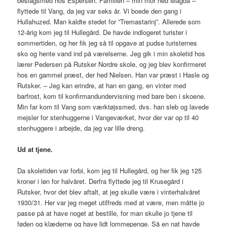
beslagsmed hos Espersen. Familien – min mor hed Magda –
flyttede til Vang, da jeg var seks år. Vi boede den gang i
Hullahuzed. Man kaldte stedet for ”Tremastarinj”. Allerede som
12-årig kom jeg til Hullegård. De havde indlogeret turister i
sommertiden, og her fik jeg så til opgave at pudse turisternes
sko og hente vand ind på værelserne. Jeg gik i min skoletid hos
lærer Pedersen på Rutsker Nordre skole, og jeg blev konfirmeret
hos en gammel præst, der hed Nielsen. Han var præst i Hasle og
Rutsker. – Jeg kan erindre, at han en gang, en vinter med
barfrost, kom til konfirmandundervisning med bare ben i skoene.
Min far kom til Vang som værktøjssmed, dvs. han sleb og lavede
mejsler for stenhuggerne i Vangeværket, hvor der var op til 40
stenhuggere i arbejde, da jeg var lille dreng.
Ud at tjene.
Da skoletiden var forbi, kom jeg til Hullegård, og her fik jeg 125
kroner i løn for halvåret. Derfra flyttede jeg til Krusegård i
Rutsker, hvor det blev aftalt, at jeg skulle være i vinterhalvåret
1930/31. Her var jeg meget utilfreds med at være, men måtte jo
passe på at have noget at bestille, for man skulle jo tjene til
føden og klæderne og have lidt lommepenge. Så en nat havde