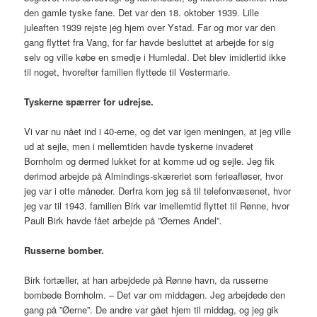
den gamle tyske fane. Det var den 18. oktober 1939. Lille
juleaften 1939 rejste jeg hjem over Ystad. Far og mor var den
gang flyttet fra Vang, for far havde besluttet at arbejde for sig
selv og ville købe en smedje i Humledal. Det blev imidlertid ikke
til noget, hvorefter familien flyttede til Vestermarie.
Tyskerne spærrer for udrejse.
Vi var nu nået ind i 40-erne, og det var igen meningen, at jeg ville
ud at sejle, men i mellemtiden havde tyskerne invaderet
Bornholm og dermed lukket for at komme ud og sejle. Jeg fik
derimod arbejde på Almindings-skæreriet som ferieafløser, hvor
jeg var i otte måneder. Derfra kom jeg så til telefonvæsenet, hvor
jeg var til 1943. familien Birk var imellemtid flyttet til Rønne, hvor
Pauli Birk havde fået arbejde på ”Øernes Andel”.
Russerne bomber.
Birk fortæller, at han arbejdede på Rønne havn, da russerne
bombede Bornholm. – Det var om middagen. Jeg arbejdede den
gang på ”Øerne”. De andre var gået hjem til middag, og jeg gik