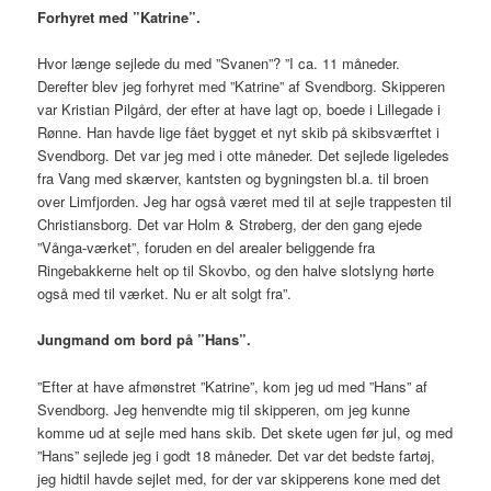
Forhyret med ”Katrine”.
Hvor længe sejlede du med ”Svanen”? ”I ca. 11 måneder.
Derefter blev jeg forhyret med ”Katrine” af Svendborg. Skipperen
var Kristian Pilgård, der efter at have lagt op, boede i Lillegade i
Rønne. Han havde lige fået bygget et nyt skib på skibsværftet i
Svendborg. Det var jeg med i otte måneder. Det sejlede ligeledes
fra Vang med skærver, kantsten og bygningsten bl.a. til broen
over Limfjorden. Jeg har også været med til at sejle trappesten til
Christiansborg. Det var Holm & Strøberg, der den gang ejede
”Vånga-værket”, foruden en del arealer beliggende fra
Ringebakkerne helt op til Skovbo, og den halve slotslyng hørte
også med til værket. Nu er alt solgt fra”.
Jungmand om bord på ”Hans”.
”Efter at have afmønstret ”Katrine”, kom jeg ud med ”Hans” af
Svendborg. Jeg henvendte mig til skipperen, om jeg kunne
komme ud at sejle med hans skib. Det skete ugen før jul, og med
”Hans” sejlede jeg i godt 18 måneder. Det var det bedste fartøj,
jeg hidtil havde sejlet med, for der var skipperens kone med det