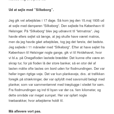
Ud at sejle med ”Silkeborg”.
Jeg gik vel arbejdsløs i 17 dage. Så kom jeg den 15.maj 1935 ud
at sejle med damperen ”Silkeborg”. Den sejlede fra København til
Helsingør. På ”Silkeborg” blev jeg udnævnt til ”letmatros”. Jeg
havde ellers sejlet så længe, at jeg skulle have været matros,
men da jeg havde gået arbejdsløs, tog jeg det første, det bedste.
Jeg sejlede i 11 måneder med ”Silkeborg”. Efter at have sejlet fra
København til Helsingør nogle gange, gik vi til Hvidehavet, hvor
vi bl.a. på Onegafloden lastede brædder. Det kunne ofte være en
skrap tur, for på floden lå der store banker, så en stor del af
lasten måtte ofte lastes om bord uden for flodmundingen. Der var
heller ingen rigtige veje. Det var kun plankeveje, dvs. at trafikken
foregik på strækninger, der var opfyldt med savsmuld belagt med
planker, som var sammentømret med træplugge i stedet for søm.
Fra flodmundingen og ind til byen var der ca. fem kilometer, og
dette område var meget sumpet. Her var opført nogle
træbarakker, hvor arbejderne holdt til.
Må aflevere vort pas.