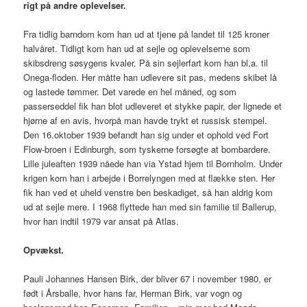
rigt på andre oplevelser.
Fra tidlig barndom kom han ud at tjene på landet til 125 kroner
halvåret. Tidligt kom han ud at sejle og oplevelserne som
skibsdreng søsygens kvaler. På sin sejlerfart kom han bl.a. til
Onega-floden. Her måtte han udlevere sit pas, medens skibet lå
og lastede tømmer. Det varede en hel måned, og som
passerseddel fik han blot udleveret et stykke papir, der lignede et
hjørne af en avis, hvorpå man havde trykt et russisk stempel.
Den 16.oktober 1939 befandt han sig under et ophold ved Fort
Flow-broen i Edinburgh, som tyskerne forsøgte at bombardere.
Lille juleaften 1939 nåede han via Ystad hjem til Bornholm. Under
krigen kom han i arbejde i Borrelyngen med at flække sten. Her
fik han ved et uheld venstre ben beskadiget, så han aldrig kom
ud at sejle mere. I 1968 flyttede han med sin familie til Ballerup,
hvor han indtil 1979 var ansat på Atlas.
Opvækst.
Pauli Johannes Hansen Birk, der bliver 67 i november 1980, er
født i Årsballe, hvor hans far, Herman Birk, var vogn og