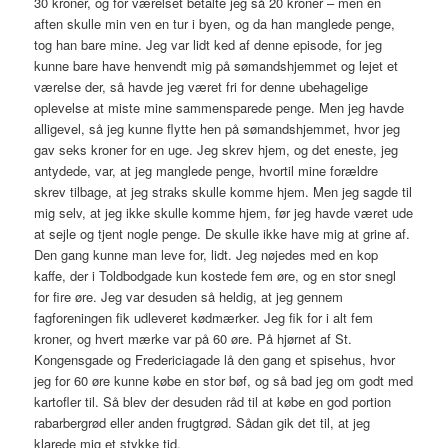
30 kroner, og for værelset betalte jeg så 20 kroner – men en
aften skulle min ven en tur i byen, og da han manglede penge,
tog han bare mine. Jeg var lidt ked af denne episode, for jeg
kunne bare have henvendt mig på sømandshjemmet og lejet et
værelse der, så havde jeg været fri for denne ubehagelige
oplevelse at miste mine sammensparede penge. Men jeg havde
alligevel, så jeg kunne flytte hen på sømandshjemmet, hvor jeg
gav seks kroner for en uge. Jeg skrev hjem, og det eneste, jeg
antydede, var, at jeg manglede penge, hvortil mine forældre
skrev tilbage, at jeg straks skulle komme hjem. Men jeg sagde til
mig selv, at jeg ikke skulle komme hjem, før jeg havde været ude
at sejle og tjent nogle penge. De skulle ikke have mig at grine af.
Den gang kunne man leve for, lidt. Jeg nøjedes med en kop
kaffe, der i Toldbodgade kun kostede fem øre, og en stor snegl
for fire øre. Jeg var desuden så heldig, at jeg gennem
fagforeningen fik udleveret kødmærker. Jeg fik for i alt fem
kroner, og hvert mærke var på 60 øre. På hjørnet af St.
Kongensgade og Fredericiagade lå den gang et spisehus, hvor
jeg for 60 øre kunne købe en stor bøf, og så bad jeg om godt med
kartofler til. Så blev der desuden råd til at købe en god portion
rabarbergrød eller anden frugtgrød. Sådan gik det til, at jeg
klarede mig et stykke tid.