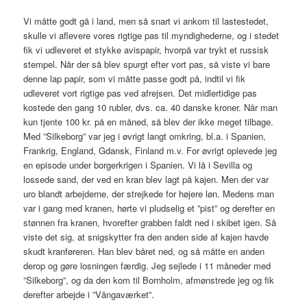
Vi måtte godt gå i land, men så snart vi ankom til lastestedet,
skulle vi aflevere vores rigtige pas til myndighederne, og i stedet
fik vi udleveret et stykke avispapir, hvorpå var trykt et russisk
stempel. Når der så blev spurgt efter vort pas, så viste vi bare
denne lap papir, som vi måtte passe godt på, indtil vi fik
udleveret vort rigtige pas ved afrejsen. Det midlertidige pas
kostede den gang 10 rubler, dvs. ca. 40 danske kroner. Når man
kun tjente 100 kr. på en måned, så blev der ikke meget tilbage.
Med ”Silkeborg” var jeg i øvrigt langt omkring, bl.a. i Spanien,
Frankrig, England, Gdansk, Finland m.v. For øvrigt oplevede jeg
en episode under borgerkrigen i Spanien. Vi lå i Sevilla og
lossede sand, der ved en kran blev lagt på kajen. Men der var
uro blandt arbejderne, der strejkede for højere løn. Medens man
var i gang med kranen, hørte vi pludselig et ”pist” og derefter en
stønnen fra kranen, hvorefter grabben faldt ned i skibet igen. Så
viste det sig, at snigskytter fra den anden side af kajen havde
skudt kranføreren. Han blev båret ned, og så måtte en anden
derop og gøre losningen færdig. Jeg sejlede i 11 måneder med
”Silkeborg”, og da den kom til Bornholm, afmønstrede jeg og fik
derefter arbejde i ”Vångaværket”.