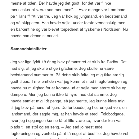
meste af tiden. Der havde jeg det godt, for det var flinke
mennesker at være sammen med”. – Hvor mange var I om bord
på ”Hans”? ”Vi var tre. Jeg var kok og jungmand, en bedstemand
og så skipperen. Han havde sejlet under første verdenskrig med
en barkentine og var blevet torpederet af tyskerne i Nordsøen. Nu
havde han denne skonnert.
Sømandsfataliteter.
Jeg var lige fyldt 18 år og blev påmønstret et skib fra Rødby. Det
hed sig, at jeg skulle stige i graderne. Jeg skulle nu være
bedstemand nummer to. På dette skib følte jeg mig ikke særlig
godt tilpas. I mellemtiden var jeg kommet med i fagforeningen og
havde nu mulighed for at komme ud at sejle med større skibe og
dampere. Men jeg kunne ikke få hyre med det samme. Jeg
havde samlet mig lidt penge, så jeg mente, jeg kunne klare mig,
til jeg blev påmønstret igen. Derfor boede jeg hos en god ven, en
landsmand, der sagde mig, at han havde et sted i Toldbodgade,
hvor jeg i opgangen kunne få et lille værelse, hvor der kun var
plads til en stol og en seng. – Jeg sad jo mest inde i
fagforeningen og ventede på at få noget at bestille. Jeg havde vel