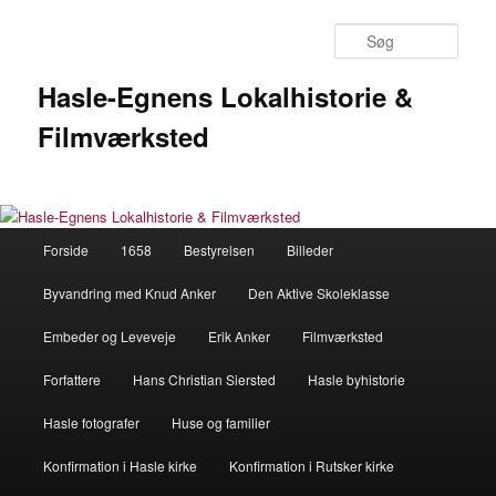
Fortsæt
til
Søg
primært
indhold
Hasle-Egnens Lokalhistorie &
Filmværksted
Hovedmenu
Forside
1658
Bestyrelsen
Billeder
Byvandring med Knud Anker
Den Aktive Skoleklasse
Embeder og Leveveje
Erik Anker
Filmværksted
Forfattere
Hans Christian Siersted
Hasle byhistorie
Hasle fotografer
Huse og familier
Konfirmation i Hasle kirke
Konfirmation i Rutsker kirke