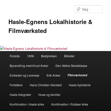
Fortsæt
til
Søg
primært
indhold
Hasle-Egnens Lokalhistorie &
Filmværksted
Hovedmenu
Forside
1658
Bestyrelsen
Billeder
Byvandring med Knud Anker
Den Aktive Skoleklasse
Filmværksted
Embeder og Leveveje
Erik Anker
Forfattere
Hans Christian Siersted
Hasle byhistorie
Hasle fotografer
Huse og familier
Konfirmation i Hasle kirke
Konfirmation i Rutsker kirke