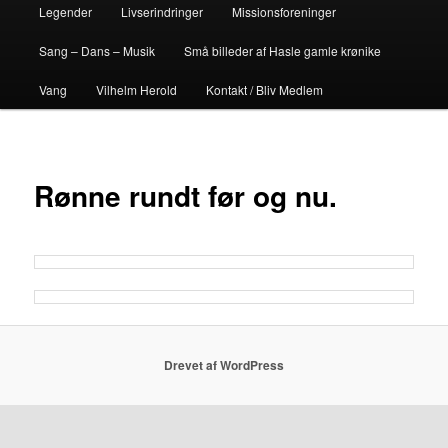
Legender
Livserindringer
Missionsforeninger
Sang – Dans – Musik
Små billeder af Hasle gamle krønike
Vang
Vilhelm Herold
Kontakt / Bliv Medlem
Rønne rundt før og nu.
Drevet af WordPress