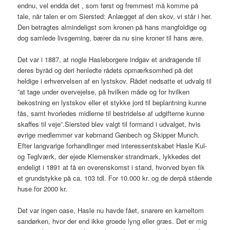
endnu, vel endda det , som først og fremmest må komme på
tale, når talen er om Siersted: Anlægget af den skov, vi står i her.
Den betragtes almindeligst som kronen på hans mangfoldige og
dog samlede livsgerning, bærer da nu sine kroner til hans ære.
Det var i 1887, at nogle Hasleborgere indgav et andragende til
deres byråd og deri henledte rådets opmærksomhed på det
heldige i erhvervelsen af en lystskov. Rådet nedsatte et udvalg til
”at tage under overvejelse, på hvilken måde og for hvilken
bekostning en lystskov eller et stykke jord til beplantning kunne
fås, samt hvorledes midlerne til bestridelse af udgifterne kunne
skaffes til veje”.Siersted blev valgt til formand i udvalget, hvis
øvrige medlemmer var købmand Gønbech og Skipper Munch.
Efter langvarige forhandlinger med interessentskabet Hasle Kul-
og Teglværk, der ejede Klemensker strandmark, lykkedes det
endeligt i 1891 at få en overenskomst i stand, hvorved byen fik
et grundstykke på ca. 103 tdl. For 10.000 kr. og de derpå stående
huse for 2000 kr.
Det var ingen oase, Hasle nu havde fået, snarere en kameltom
sandørken, hvor der end ikke groede lyng eller græs. Det er mig