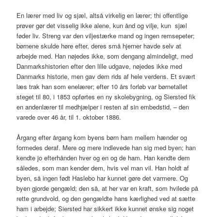
En lærer med liv og sjæl, altså virkelig en lærer; thi offentlige
prøver gør det visselig ikke alene, kun ånd og vilje, kun sjæl
føder liv. Streng var den viljestærke mand og ingen remsepeter;
børnene skulde høre efter, deres små hjerner havde selv at
arbejde med. Han nøjedes ikke, som dengang almindeligt, med
Danmarkshistorien efter den lille udgave, nøjedes ikke med
Danmarks historie, men gav dem rids af hele verdens. Et svært
læs trak han som enelærer; efter 10 års forløb var børnetallet
steget til 80, i 1853 opførtes en ny skolebygning, og Siersted fik
en andenlærer til medhjælper i resten af sin embedstid, – den
varede over 46 år, til 1. oktober 1886.
Årgang efter årgang kom byens børn ham mellem hænder og
formedes deraf. Mere og mere indlevede han sig med byen; han
kendte jo efterhånden hver og en og de ham. Han kendte dem
således, som man kender dem, hvis vel man vil. Han holdt af
byen, så ingen født Haslebo har kunnet gøre det varmere. Og
byen gjorde gengæld; den så, at her var en kraft, som hvilede på
rette grundvold, og den gengældte hans kærlighed ved at sætte
ham i arbejde; Siersted har sikkert ikke kunnet ønske sig noget