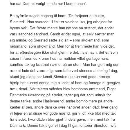
har sat Dem et varigt minde her i kommunen”.
En byfælle sagde engang til ham: ”De fortjener en buste,
Siersted”. Han svarede: ”Utak er verdens løn, jeg arbejder for
byens vel”. Det første mente han næppe så strengt, det andet
var i sandhed sandhed. Sandt er det også, at selv sætter man
sig minde, og Siersted satte sig sit – som skolemand, som
rådsmand, som skovmand. Men for at fremmede kan vide det,
for at efterslægten ikke skal glemme det, hvis navn, det er, som
suser i træernes kroner her, har nutiden villet gentage hans
samtids tak og fæstnet navnet på en sten. Man har gjort mig den
ære at lade det være mig, som talte ved stenens afsløring i dag,
skønt jeg aldrig har kendt Siersted og kun ved gode mænds
hjælp har kunnet danne mig billedet af ham og forsøge at gengive
træk deraf. Når taleren således blev bornhoms amtmand, Riget
Danmarks udsending på stedet, tager jeg det som udtryk for
denne tanke: andre Haslemænd, andre bornholmere på andre
kanter af øen, andre danske ovre har øvet anden dåd; hver gang
vi fejrer en af disse vor gode mænd, gør vi dt ikke blot med tak
fra stedet, hvor dåden blev gjort til dets gavn, men med tak fra
Danmark. Denne tak siger vi i dag til gamle lærer Siersted, hvis