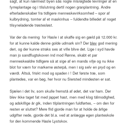
sagt, at kun nærmest byen sås nogle misrøgtede levninger af en
fyrreplantage og i tilslutning dertil nogen granplantning. Andre
efterladenskaber fra tidligere menneskevirksomhed – spor af
kulbrydning, tomter af et maskinhus – fuldendte billedet af noget
tilsyneladende trøstesløst.
Var der da mening for Hasle i at skaffe sig en gæld på 12.000 kr.
for at kunne kalde denne golde udmark sin? Der
blev
god mening
deri, og der kunne straks ses at ville blive det. Lige i syd havde
man jo sandflugtskoven ind mod Rønne, skabt et par
menneskealdre tidligere så at sige af en mands vilje og nu ikke
blot for værn for markerne østerpå, men i sig selv en pryd og en
værdi. Altså, friskt mod og spaden i ! Det første træ, som
plantedes, var en bøg, her hvor nu Siersted mindesten er sat.
Sjælen i det liv, som skulle fremstå af ødet, det var ham. Der
blev ikke taget fat med jappet hast, men med klog tålmodighed,
og adskillige år gik, inden tilplantningen fuldførtes, – om den for
resten er sluttet? Mere flid gjorde man for at holde de årlige
udgifter nede, gjorde det bl.a. ved at anlægge egen planteskole
for den kommende Hasle Lystskov.