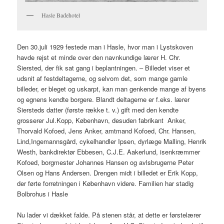
Hasle Badehotel
Den 30.juli 1929 festede man i Hasle, hvor man i Lystskoven
havde rejst et minde over den navnkundige lærer H. Chr.
Siersted, der fik sat gang i beplantningen. – Billedet viser et
udsnit af festdeltagerne, og selvom det, som mange gamle
billeder, er bleget og uskarpt, kan man genkende mange af byens
og egnens kendte borgere. Blandt deltagerne er f.eks. lærer
Siersteds datter (første række t. v.) gift med den kendte
grosserer Jul.Kopp, København, desuden fabrikant Anker,
Thorvald Kofoed, Jens Anker, amtmand Kofoed, Chr. Hansen,
Lind,Ingemannsgård, cykelhandler Ipsen, dyrlæge Malling, Henrik
Westh, bankdirektør Ebbesen, C.J.E. Aakerlund, isenkræmmer
Kofoed, borgmester Johannes Hansen og avlsbrugerne Peter
Olsen og Hans Andersen. Drengen midt i billedet er Erik Kopp,
der førte forretningen i København videre. Familien har stadig
Bolbrohus i Hasle
Nu lader vi dækket falde. På stenen står, at dette er førstelærer