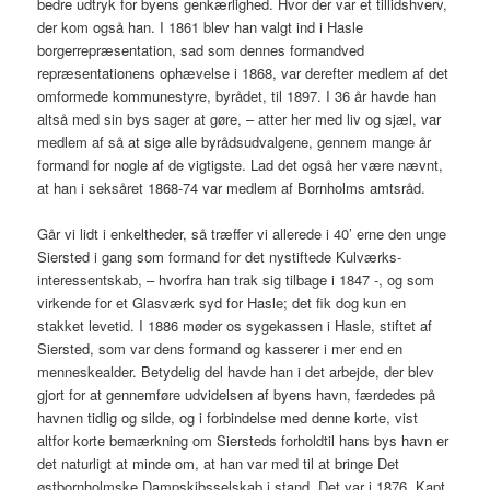
bedre udtryk for byens genkærlighed. Hvor der var et tillidshverv,
der kom også han. I 1861 blev han valgt ind i Hasle
borgerrepræsentation, sad som dennes formandved
repræsentationens ophævelse i 1868, var derefter medlem af det
omformede kommunestyre, byrådet, til 1897. I 36 år havde han
altså med sin bys sager at gøre, – atter her med liv og sjæl, var
medlem af så at sige alle byrådsudvalgene, gennem mange år
formand for nogle af de vigtigste. Lad det også her være nævnt,
at han i seksåret 1868-74 var medlem af Bornholms amtsråd.
Går vi lidt i enkeltheder, så træffer vi allerede i 40’ erne den unge
Siersted i gang som formand for det nystiftede Kulværks-
interessentskab, – hvorfra han trak sig tilbage i 1847 -, og som
virkende for et Glasværk syd for Hasle; det fik dog kun en
stakket levetid. I 1886 møder os sygekassen i Hasle, stiftet af
Siersted, som var dens formand og kasserer i mer end en
menneskealder. Betydelig del havde han i det arbejde, der blev
gjort for at gennemføre udvidelsen af byens havn, færdedes på
havnen tidlig og silde, og i forbindelse med denne korte, vist
altfor korte bemærkning om Siersteds forholdtil hans bys havn er
det naturligt at minde om, at han var med til at bringe Det
østbornholmske Dampskibsselskab i stand. Det var i 1876, Kapt.