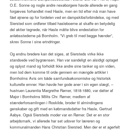
O.E. Sonne og nogle andre nexøborgere havde allerede en gang
forgæves forhandlet med Hasle, men en tid efter må man have
fået øjnene op for fordelen ved en dampskibsforbindelse, og med
Siersted som ordfører tilbød hasleboerne at skaffe en betydelig
del aktier tegnede, når Hasle måtte blive endestation for
anløbsstederne på Bornholm. ”Vi greb til med begge hænder”,
skrev Sonne i sine erindringer.
Og endnu bredere kan det siges, at Siersteds virke ikke
standsede ved bygrænsen. Han var sandeligt en alsidigt optaget
og oplyst mand og forholdt ikke andre sine tanker og sin viden,
men lod dem komme til orde gennem en mængde artikler i
Bornholms Avis om både samfundsøkonomiske og historisk
kulturelle emner. Han havde her gode aner i sin egen slægt, –
hustruen Laurentia Margrethe Rømer, 1818-1880, var datter af
Major i Bornholms Milits Chr. Rømer, medlem af
stænderforsamlingen i Roskilde, broder til almindingens
genskaber og gift med en købmandsdatter fra Hasle, Gertrud
Aabye. Også Siersteds moder var en Rømer. Det er en stor
arbejdsmark, vi allerede har set udover for læreren og
kommunalmanden Hans Christian Siersted. Men der er et agerfelt