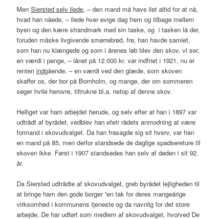
Men
Siersted selv ilede
, – den mand må have ilet altid for at nå,
hvad han nåede, – ilede hver evige dag frem og tilbage mellem
byen og den kære strandmark med sin taske, og i tasken lå der,
foruden måske livgivende smørrebrød, frø, han havde samlet,
som han nu klængede og som i årenes løb blev den skov, vi ser,
en værdi i penge, – lånet på 12.000 kr. var indfriet i 1921, nu er
renten
ind
gående, – en værdi ved den glæde, som skoven
skaffer os, der bor på Bornholm, og mange, der om sommeren
søger hvile herovre, tiltrukne bl.a. netop af denne skov.
Helliget var ham arbejdet herude, og selv efter at han i 1897 var
udtrådt af byrådet, vedblev han efetr rådets anmodning at være
formand i skovudvalget. Da han frasagde sig sit hverv, var han
en mand på 85, men derfor standsede de daglige spadsereture til
skoven ikke. Først i 1907 standsedes han selv af døden i sit 92.
år.
Da Siersted udtrådte af skovudvalget, greb byrådet lejligheden til
at bringe ham den gode borger ”en tak for deres mangeårige
virksomhed i kommunens tjeneste og da navnlig for det store
arbejde, De har udført som medlem af skovudvalget, hvorved De