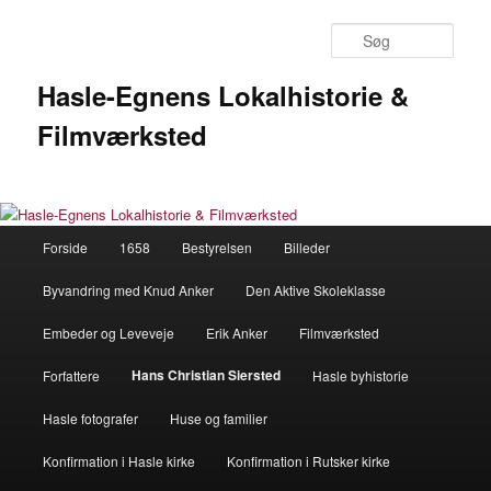
Fortsæt
til
Søg
primært
indhold
Hasle-Egnens Lokalhistorie &
Filmværksted
Hovedmenu
Forside
1658
Bestyrelsen
Billeder
Byvandring med Knud Anker
Den Aktive Skoleklasse
Embeder og Leveveje
Erik Anker
Filmværksted
Hans Christian Siersted
Forfattere
Hasle byhistorie
Hasle fotografer
Huse og familier
Konfirmation i Hasle kirke
Konfirmation i Rutsker kirke