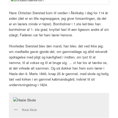
Hans Christian Siersted kom til verden i Åkirkeby i dag for 114 år
siden (det er en lille regneopgave, jeg giver forsamlingen, da det
er en lærers minde vi fejrer). Bornholmer i 1.ste led blev han
bornholmer af 1. ste grad, knyttet fast til øen ligesom andre af sin
slægt; Faderen var før ham lærer herovre.
Hvorledes Siersted blev den mand, han blev, det ved ikke jeg;
om medfødte gaver gjorde det, om gammeldags og altid retvendt
opdragelse med pligt og kærlighed i midten, om lyst til at
nemme, til at vokse og til at bruge sig, … vi har lov at tænke os,
at det virkede alt sammen. Og så dukker han frem som lærer i
Hasle den 9. Marts 1840, knap 25 år gammel, med skole og bolig
tæt ved kirken i en gammel købmandsgård, indviet til sit
undervisningsbrug i 1824.
Hasle Skole