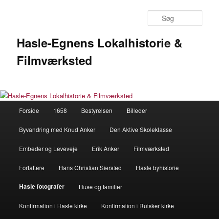
Fortsæt
til
Søg
primært
indhold
Hasle-Egnens Lokalhistorie &
Filmværksted
Hovedmenu
Forside
1658
Bestyrelsen
Billeder
Byvandring med Knud Anker
Den Aktive Skoleklasse
Embeder og Leveveje
Erik Anker
Filmværksted
Forfattere
Hans Christian Siersted
Hasle byhistorie
Hasle fotografer
Huse og familier
Konfirmation i Hasle kirke
Konfirmation i Rutsker kirke