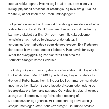
med at hakke ”opad”. Hvis vi tog lidt af loftet, som altså var
kullag, plejede vi at tænde et stearinlys, og hvis det gik ud, så
vidste vi, at det kneb med luften i minegangen.”
Holger mindedes et hårdt, men skiftende og afvekslende arbejde.
Natvagten var fra kl. 22 til 6 morgen. Lønnen var udmærket, og
kammeratskabet var fint. Om sommeren fik kularbejderne
fornøjelig snak med de forbipasserende turister. I
oprydningsfasen arbejdede også Holgers svoger, Erik Pedersen,
der senere blev cementstøber i Lobbæk. Han havde for øvrigt
evner for husbyggeri, og han var far til den afholdte
Bornholmssanger Bente Pedersen.
Da kulbrydningen i Hasle Lystskov var overstået, fik Holger job i
klinkerfabrikken. Men i 1949 flyttede Nora, Holger og deres to
drenge til København. Her fik Holger job i et firma, der handlede
med frø og kemikalier. Senere lavede virksomheden udstyr og
legeredskaber til børneinstitutioner. Og Holger fik bl.a. til opgave
at tage ud til børnehaver og forhandle etablering af
klatreredskaber og lignende. Et interessant og selvstændigt
arbejde, men også stærkt ansvarspræget. Det kunne påvirke