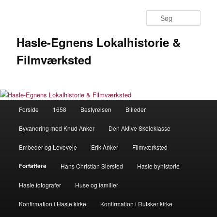
Fortsæt
til
Søg
primært
indhold
Hasle-Egnens Lokalhistorie &
Filmværksted
Hovedmenu
Forside
1658
Bestyrelsen
Billeder
Byvandring med Knud Anker
Den Aktive Skoleklasse
Embeder og Leveveje
Erik Anker
Filmværksted
Forfattere
Hans Christian Siersted
Hasle byhistorie
Hasle fotografer
Huse og familier
Konfirmation i Hasle kirke
Konfirmation i Rutsker kirke