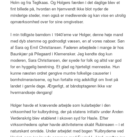
Holm og fra Teglkaas. Og Holgers færden i det daglige blev et
fint billede på, hvordan en hjemvendt ikke blot nyder de
minderige steder, men også er medlevende og kan vise en utrolig
opmærksomhed over for sine omgivelser.
I min tidligste barndom i 1940’erne var Holger, denne høje mand
med dyb stemme og godmodigt væsen, en af vores naboer. Søn
af Sara og Emil Christiansen. Faderen arbejdede i mange år hos
Baunkjær på Pilegaard i Klemensker. Jeg kendte dog kun
moderen, Sara Christiansen, der syede for folk og altid var god
for en hyggelig beretning. Et glad og hjerteligt menneske. Hun
kunne næsten ordret gengive muntre folkelige causerier i
bornholmeraviserne, og hun fortalte mig adskilligt om livet på
landet i gamle dage. Ærgerligt, at båndoptageren ikke var
hvermandseje dengang!
Holger havde et krævende arbejde som kularbejder i den
virksomhed for kulbrydning, der på statens initiativ under Anden
Verdenskrig blev etableret i skoven syd for Hasle. Efter
virksomhedens ophør havde aktiviteterne skabt Rubinsøen – i et
naturskønt område. Under arbejdet med bogen ”Kulbryderne ved