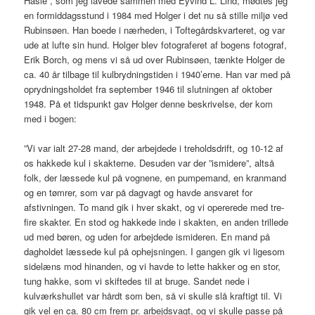
Hasle”, som jeg lavede sammen med Eyvind L. Lind, mødtes jeg
en formiddagsstund i 1984 med Holger i det nu så stille miljø ved
Rubinsøen. Han boede i nærheden, i Toftegårdskvarteret, og var
ude at lufte sin hund. Holger blev fotograferet af bogens fotograf,
Erik Borch, og mens vi så ud over Rubinsøen, tænkte Holger de
ca. 40 år tilbage til kulbrydningstiden i 1940’erne. Han var med på
oprydningsholdet fra september 1946 til slutningen af oktober
1948. På et tidspunkt gav Holger denne beskrivelse, der kom
med i bogen:
”Vi var ialt 27-28 mand, der arbejdede i treholdsdrift, og 10-12 af
os hakkede kul i skakterne. Desuden var der ”ismidere”, altså
folk, der læssede kul på vognene, en pumpemand, en kranmand
og en tømrer, som var på dagvagt og havde ansvaret for
afstivningen. To mand gik i hver skakt, og vi opererede med tre-
fire skakter. En stod og hakkede inde i skakten, en anden trillede
ud med børen, og uden for arbejdede ismideren. En mand på
dagholdet læssede kul på ophejsningen. I gangen gik vi ligesom
sidelæns mod hinanden, og vi havde to lette hakker og en stor,
tung hakke, som vi skiftedes til at bruge. Sandet nede i
kulværkshullet var hårdt som ben, så vi skulle slå kraftigt til. Vi
gik vel en ca. 80 cm frem pr. arbejdsvagt, og vi skulle passe på