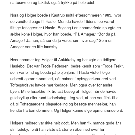
nattesøvnen og faktisk også trykke på helbredet.
Nora og Holger boede i Kastrup indtil eftersommeren 1983, hvor
de vendte tilbage til Hasle. Men de havde i tidens løb været
flittige feriegæster i Hasle. Engang i en sommerferie spurgte en
ældre kone Holger, hvor han boede. ”På Amager.” ”Bor du på
Amager! Jamen, så ser du jo vores søn hver dag.” Som om
Amager var en lille landsby.
Hver sommer tog Holger til Aakirkeby og besøgte en tidligere
Haslebo. Det var Frode Pedersen, bedre kendt som ”Frode Frek”,
som var blind og boede på plejehjem. I Hasle viste Holger
udbredt opmærksomhed, når naboer i nybyggerkvarteret ved
Toftegårdsvej havde mærkedage. Men også over for andre i
byen. Mine forældre fik trofast besøg af Holger, når de havde
guldbryllup eller rund fødselsdag. Jeg ved, at han var flink til at
gå til Toftegaardens plejeafdeling og besøge mennesker, han
kendte fra barndommen. Og Holger kunne sige opmuntrende ord.
Holgers helbred var ikke helt godt. Men han fik mange gode år i
sin fødeby, fordi han viste så stor en åbenhed over for