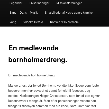
Legender
Livserindringer
Missionsforeninger
Sang – Dans – Musik
Små billeder af Hasle gamle krønike
Vang
Vilhelm Herold
Kontakt / Bliv Medlem
En medlevende
bornholmerdreng.
En medlevende bornholmerdreng
Mange af os, der forlod Bornholm, vendte ikke tilbage som faste
beboere, men har bevaret et varmt forhold til fødeøen. Jeg
mindes Hasledrengen Holger Christiansen, som forlod øen og var
københavner i mange år. Men efter pensioneringen vendte han
tilbage til fødebyen sammen med sin kone, Nora, som var født