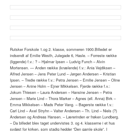
Rutsker Forskole 1.og 2. klasse, sommeren 1900.Billedet er
indsendt af Emilie Westh, Julegade 6, Hasle. – Forreste række
(liggende) f.v.: ? – Hjalmar Ipsen – Ludvig Funch – Alvin
Mortensen. — Anden række (knælende) f.v.: Ania Vejdiksen –
Alfred Jensen – Jens Peter Lund – Jørgen Andersen – Kristian
Ipsen. – Tredie række f.v.: Petra Jensen – Emilie Jensen – Oline
Jensen – Anine Holm – Ejner Mikkelsen. Fjerde række f.v.:
Jokum Thiesen – Laura Andersen – Hansine Jensen – Petra
Jensen – Marie Lind – Thora Marker – Agnes (ell. Anna) Birk –
Emma Mikkelsen – Mads Peter Vang. – Bagerste række f.v.:
Carl Lind – Axel Stryhn – Valter Andersen – Th. Lind – Niels (?)
Andersen og Andreas Hansen. – Lærerinden er frøken Lundberg.
– Da billedet blev taget undervistes 3. og 4. klasserne i et hus
sydøst for kirken, som stadig hedder “Den gamle skole”. I