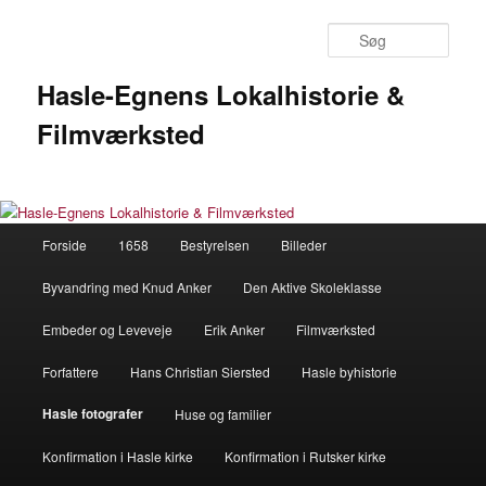
Fortsæt
til
Søg
primært
indhold
Hasle-Egnens Lokalhistorie &
Filmværksted
Hovedmenu
Forside
1658
Bestyrelsen
Billeder
Byvandring med Knud Anker
Den Aktive Skoleklasse
Embeder og Leveveje
Erik Anker
Filmværksted
Forfattere
Hans Christian Siersted
Hasle byhistorie
Hasle fotografer
Huse og familier
Konfirmation i Hasle kirke
Konfirmation i Rutsker kirke