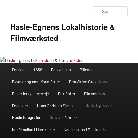
Fortsæt
til
Søg
primært
indhold
Hasle-Egnens Lokalhistorie &
Filmværksted
Hovedmenu
Forside
1658
Bestyrelsen
Billeder
Byvandring med Knud Anker
Den Aktive Skoleklasse
Embeder og Leveveje
Erik Anker
Filmværksted
Forfattere
Hans Christian Siersted
Hasle byhistorie
Hasle fotografer
Huse og familier
Konfirmation i Hasle kirke
Konfirmation i Rutsker kirke