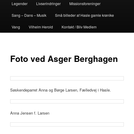
Legender
Livserindringer
Missionsforeninger
Sang – Dans – Musik
Små billeder af Hasle gamle krønike
Vang
Vilhelm Herold
Kontakt / Bliv Medlem
Foto ved Asger Berghagen
Søskendeparret Anna og Børge Larsen, Fælledvej i Hasle.
Anna Jensen f. Larsen