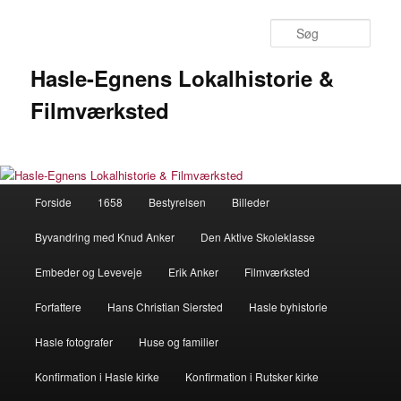
Fortsæt
til
Søg
primært
indhold
Hasle-Egnens Lokalhistorie &
Filmværksted
Hovedmenu
Forside
1658
Bestyrelsen
Billeder
Byvandring med Knud Anker
Den Aktive Skoleklasse
Embeder og Leveveje
Erik Anker
Filmværksted
Forfattere
Hans Christian Siersted
Hasle byhistorie
Hasle fotografer
Huse og familier
Konfirmation i Hasle kirke
Konfirmation i Rutsker kirke