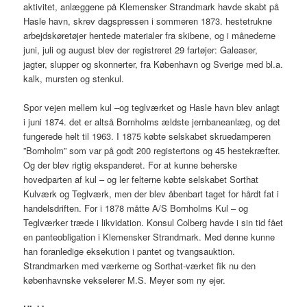
aktivitet, anlæggene på Klemensker Strandmark havde skabt på
Hasle havn, skrev dagspressen i sommeren 1873. hestetrukne
arbejdskøretøjer hentede materialer fra skibene, og i månederne
juni, juli og august blev der registreret 29 fartøjer: Galeaser,
jagter, slupper og skonnerter, fra København og Sverige med bl.a.
kalk, mursten og stenkul.
Spor vejen mellem kul –og teglværket og Hasle havn blev anlagt
i juni 1874. det er altså Bornholms ældste jernbaneanlæg, og det
fungerede helt til 1963. I 1875 købte selskabet skruedamperen
”Bornholm” som var på godt 200 registertons og 45 hestekræfter.
Og der blev rigtig ekspanderet. For at kunne beherske
hovedparten af kul – og ler felterne købte selskabet Sorthat
Kulværk og Teglværk, men der blev åbenbart taget for hårdt fat i
handelsdriften. For i 1878 måtte A/S Bornholms Kul – og
Teglværker træde i likvidation. Konsul Colberg havde i sin tid fået
en panteobligation i Klemensker Strandmark. Med denne kunne
han foranledige eksekution i pantet og tvangsauktion.
Strandmarken med værkerne og Sorthat-værket fik nu den
københavnske vekselerer M.S. Meyer som ny ejer.