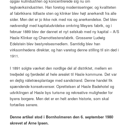
opgav kulindustrien og koncentrerede sig nu om
teglværksindustrien. Han foretog moderniseringer, og kvaliteten
af fabrikkens ildfaste sten og klinker blev højt anerkendt fra alle
sider. Men det er jo ikke nok med ros og anerkendelse. Det blev
nødvendigt med kapitaludvidelse omkring Meyers fabrik, og i
februar 1889 blev der dannet et nyt selskab med ny kapital – A/S
Hasle Klinker og Chamottestensfabrik. Grosserer Ludwig
Edelstein blev bestyrelsesmedlem. Samtidig blev han
virksomhedens direktør, og han varetog denne stilling til sin død i
1911.
I 1891 solgte værket den nordlige del af distriktet, mellem en
tredjedel og fjerdedel af hele arealet til Hasle kommune. Det var
en dejlig nåletræsplantage med sandstrand. Denne handel fik
spændende konsekvenser. Oprettelsen af Hasle Badehotel og
udviklingen af Hasle bys turisme og rekreative muligheder for
byens borgere. Men det er en helt anden historie, som skal
fortælles senere.
Denne artikel stod i Bornholmeren den 6. september 1980
skrevet af Arne Ipsen.