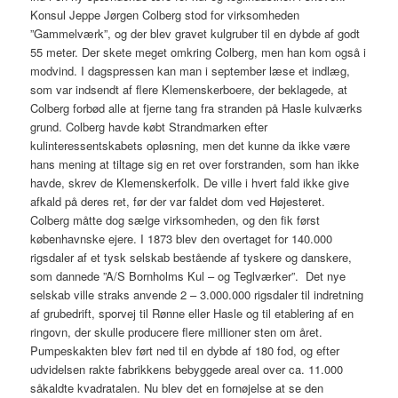
Konsul Jeppe Jørgen Colberg stod for virksomheden
”Gammelværk”, og der blev gravet kulgruber til en dybde af godt
55 meter. Der skete meget omkring Colberg, men han kom også i
modvind. I dagspressen kan man i september læse et indlæg,
som var indsendt af flere Klemenskerboere, der beklagede, at
Colberg forbød alle at fjerne tang fra stranden på Hasle kulværks
grund. Colberg havde købt Strandmarken efter
kulinteressentskabets opløsning, men det kunne da ikke være
hans mening at tiltage sig en ret over forstranden, som han ikke
havde, skrev de Klemenskerfolk. De ville i hvert fald ikke give
afkald på deres ret, før der var faldet dom ved Højesteret.
Colberg måtte dog sælge virksomheden, og den fik først
københavnske ejere. I 1873 blev den overtaget for 140.000
rigsdaler af et tysk selskab bestående af tyskere og danskere,
som dannede ”A/S Bornholms Kul – og Teglværker”. Det nye
selskab ville straks anvende 2 – 3.000.000 rigsdaler til indretning
af grubedrift, sporvej til Rønne eller Hasle og til etablering af en
ringovn, der skulle producere flere millioner sten om året.
Pumpeskakten blev ført ned til en dybde af 180 fod, og efter
udvidelsen rakte fabrikkens bebyggede areal over ca. 11.000
såkaldte kvadratalen. Nu blev det en fornøjelse at se den