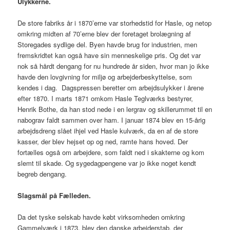
Ulykkerne.
De store fabriks år i 1870’erne var storhedstid for Hasle, og netop
omkring midten af 70’erne blev der foretaget brolægning af
Storegades sydlige del. Byen havde brug for industrien, men
fremskridtet kan også have sin menneskelige pris. Og det var
nok så hårdt dengang for nu hundrede år siden, hvor man jo ikke
havde den lovgivning for miljø og arbejderbeskyttelse, som
kendes i dag. Dagspressen beretter om arbejdsulykker i årene
efter 1870. I marts 1871 omkom Hasle Teglværks bestyrer,
Henrik Bothe, da han stod nede i en lergrav og skillerummet til en
nabograv faldt sammen over ham. I januar 1874 blev en 15-årig
arbejdsdreng slået ihjel ved Hasle kulværk, da en af de store
kasser, der blev hejset op og ned, ramte hans hoved. Der
fortælles også om arbejdere, som faldt ned i skakterne og kom
slemt til skade. Og sygedagpengene var jo ikke noget kendt
begreb dengang.
Slagsmål på Fælleden.
Da det tyske selskab havde købt virksomheden omkring
Gammelværk i 1873, blev den danske arbejderstab, der