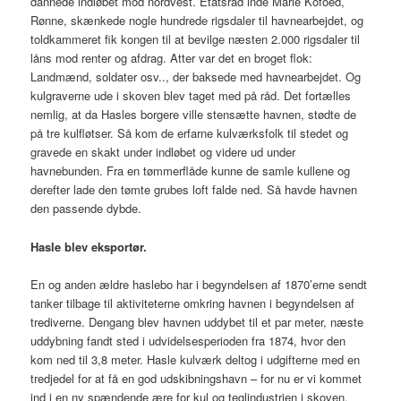
dannede indløbet mod nordvest. Etatsråd inde Marie Kofoed,
Rønne, skænkede nogle hundrede rigsdaler til havnearbejdet, og
toldkammeret fik kongen til at bevilge næsten 2.000 rigsdaler til
låns mod renter og afdrag. Atter var det en broget flok:
Landmænd, soldater osv.., der baksede med havnearbejdet. Og
kulgraverne ude i skoven blev taget med på råd. Det fortælles
nemlig, at da Hasles borgere ville stensætte havnen, stødte de
på tre kulfløtser. Så kom de erfarne kulværksfolk til stedet og
gravede en skakt under indløbet og videre ud under
havnebunden. Fra en tømmerflåde kunne de samle kullene og
derefter lade den tømte grubes loft falde ned. Så havde havnen
den passende dybde.
Hasle blev eksportør.
En og anden ældre haslebo har i begyndelsen af 1870’erne sendt
tanker tilbage til aktiviteterne omkring havnen i begyndelsen af
trediverne. Dengang blev havnen uddybet til et par meter, næste
uddybning fandt sted i udvidelsesperioden fra 1874, hvor den
kom ned til 3,8 meter. Hasle kulværk deltog i udgifterne med en
tredjedel for at få en god udskibningshavn – for nu er vi kommet
ind i en ny spændende ære for kul og teglindustrien i skoven.