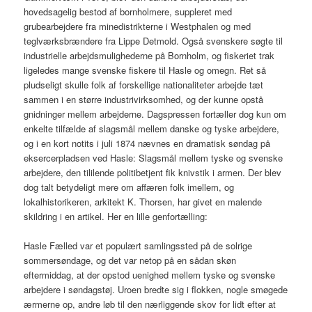
hovedsagelig bestod af bornholmere, suppleret med
grubearbejdere fra minedistrikterne i Westphalen og med
teglværksbrændere fra Lippe Detmold. Også svenskere søgte til
industrielle arbejdsmulighederne på Bornholm, og fiskeriet trak
ligeledes mange svenske fiskere til Hasle og omegn. Ret så
pludseligt skulle folk af forskellige nationaliteter arbejde tæt
sammen i en større industrivirksomhed, og der kunne opstå
gnidninger mellem arbejderne. Dagspressen fortæller dog kun om
enkelte tilfælde af slagsmål mellem danske og tyske arbejdere,
og i en kort notits i juli 1874 nævnes en dramatisk søndag på
eksercerpladsen ved Hasle: Slagsmål mellem tyske og svenske
arbejdere, den tililende politibetjent fik knivstik i armen. Der blev
dog talt betydeligt mere om affæren folk imellem, og
lokalhistorikeren, arkitekt K. Thorsen, har givet en malende
skildring i en artikel. Her en lille genfortælling:
Hasle Fælled var et populært samlingssted på de solrige
sommersøndage, og det var netop på en sådan skøn
eftermiddag, at der opstod uenighed mellem tyske og svenske
arbejdere i søndagstøj. Uroen bredte sig i flokken, nogle smøgede
ærmerne op, andre løb til den nærliggende skov for lidt efter at