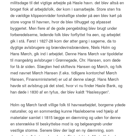
militsdage til det vigtige arbejde på Hasle havn. det blev altså en
broget flok af arbejdsfolk, der kom i samarbejde. Store sten fra
de vældige klippeområder forskellige steder på øen blev kørt på
store vogne til havnen, hvor de blev tilhugget og afpasset
byggeriet. Men flere af de gode pengebidrag blev brugt under
forberedelserne, ledende folk blev forflyttet fra øen, og arbejdet
gik i stå. Først i 1827-28 kom der atter gang i sagerne, da to
dygtige avlsbrugere og brændevinsbrændere, Niels Holm og
Hans Mørch, gik ind i arbejdet. Denne Hans Mørch var tipoldefar
til mangeårig avlsbruger i Grønnegade, Chr. Hansen, som døde
for få år siden. Slægten hed skiftevis Hansen og Mørch, og folk
med navnet Mørch Hansen (f.eks. tidligere kontorchef Mørch
Hansen, Finansministeriet) er ud af denne slægt. Hans Mørch
havde sit avlsbrug på det sted, hvor vi nu finder Hasle Bank, og
han døde i 1830 af en tyfus, der blev kaldt ”Haslesygen”.
Holm og Mørch fandt villige folk til havnearbejdet, borgerne ydede
naturalier, og en sommerdag kunne Hasleboerne ved hjælp af
materialer samlet i 1815 lægge en dæmning og uden for denne
en stenrække til beskyttelse mod is og bølgeangreb under
vestlige storme. Senere blev der lagt en ny dæmning, som