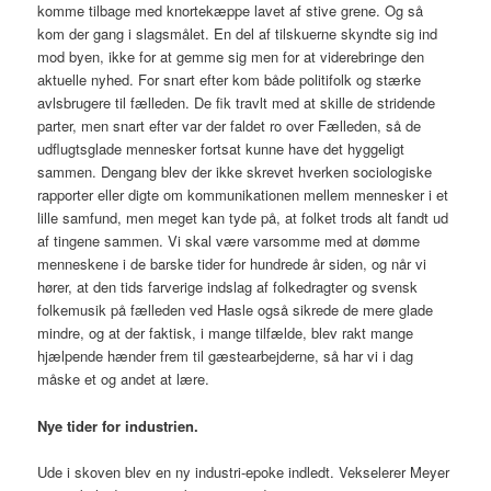
komme tilbage med knortekæppe lavet af stive grene. Og så
kom der gang i slagsmålet. En del af tilskuerne skyndte sig ind
mod byen, ikke for at gemme sig men for at viderebringe den
aktuelle nyhed. For snart efter kom både politifolk og stærke
avlsbrugere til fælleden. De fik travlt med at skille de stridende
parter, men snart efter var der faldet ro over Fælleden, så de
udflugtsglade mennesker fortsat kunne have det hyggeligt
sammen. Dengang blev der ikke skrevet hverken sociologiske
rapporter eller digte om kommunikationen mellem mennesker i et
lille samfund, men meget kan tyde på, at folket trods alt fandt ud
af tingene sammen. Vi skal være varsomme med at dømme
menneskene i de barske tider for hundrede år siden, og når vi
hører, at den tids farverige indslag af folkedragter og svensk
folkemusik på fælleden ved Hasle også sikrede de mere glade
mindre, og at der faktisk, i mange tilfælde, blev rakt mange
hjælpende hænder frem til gæstearbejderne, så har vi i dag
måske et og andet at lære.
Nye tider for industrien.
Ude i skoven blev en ny industri-epoke indledt. Vekselerer Meyer