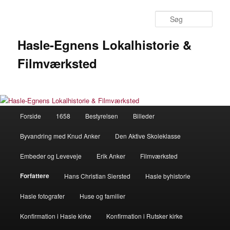
Fortsæt
til
Søg
primært
indhold
Hasle-Egnens Lokalhistorie &
Filmværksted
Hovedmenu
Forside
1658
Bestyrelsen
Billeder
Byvandring med Knud Anker
Den Aktive Skoleklasse
Embeder og Leveveje
Erik Anker
Filmværksted
Forfattere
Hans Christian Siersted
Hasle byhistorie
Hasle fotografer
Huse og familier
Konfirmation i Hasle kirke
Konfirmation i Rutsker kirke