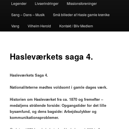
Legender
Livserindringer
Missionsforeninger
Sang – Dans – Musik
Små billeder af Hasle gamle krønike
Vang
Vilhelm Herold
Kontakt / Bliv Medlem
Hasleværkets saga 4.
Hasleværkets Saga 4.
Nationaliteterne mødtes voldsomt i gamle dages værk.
Historien om Hasleværket fra ca. 1870 og fremefter –
medaljens strålende forside: Opgangstider for det lille
bysamfund, og dens bagside: Arbejdsulykker og
kommunikationsproblemer.