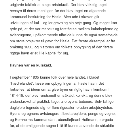
udgjorde faktisk et slags aristokrati. Der blev virkelig taget
hensyn til deres meninger, før der blev taget en afgørende
kommunal beslutning for Hasle. Men ude i skoven gik
udviklingen af kul – og ler gravning sin seje gang. Og meget kan
tyde på, at der var respekt og forståelse mellem kularbejderne og
avlsbrugerne, i påkommende tilfælde kunne de også samarbejde
om store projekter til gavn for Hasle. Det første eksempel er fra
omkring 1830, og historien om folkets opbygning af den første
rigtige havn er et lille kapitel for sig.
Havnen var en kulskakt.
I september 1835 kunne folk over hele landet, i bladet
”Fædrelandet”, læse om opbygningen af Hasle havn. det
fortælles, at idéen om at give byen en rigtig havn fremkom i
1814-15. der blev rundsendt en såkaldt kollekt, og denne blev
underskrevet af praktisk taget alle byens beboere. Selv fattige
daglejere tegnede sig for flere rigsdaler foruden arbejdsydelse.
Byens og egnens avlsbrugere tilbød arbejdere, penge og vogne,
og Bornholms kommandant, oberstløjtnant Hoffmann, sørgede
for, at de omliggende sogne i 1815 kunne anvende de såkaldte