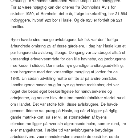
Omkring 1870 havde købstaden Hasle knap 1.000 indbyggere.
For at være nøjagtig kan der citeres fra Bornholms Avis for
oktober 1980, at Bornholm dette år, ifølge folketælling, har 31.894
indbyggere, hvoraf 923 bor i Hasle. Og de 923 er fordelt på 221
familier.
Byen havde sine mange avlsbrugere, faktisk var der i forrige
århundrede omkring 25 af disse gårdejere, i dag har Hasle kun et
par fungerende avlsbrug tilbage. Dengang var avlsbruget altså et
væsentligt erhvervsområde for den lille havneby, og jordbrugerne
mærkede, i sliddet, Danmarks nye gunstige landbrugsudvikling,
som begyndte med den væsentlige mergling af jorden fra ca.
1840. En sådan udvikling måtte smitte af på andre områder.
Landbrugerne havde brug for nye og bedre redskaber, det var
noget der betød øget beskæftigelse for håndværkerne og
arbejderne, og senere blev de store maskinfabrikker startet rundt
om i landet. Det var stolte folk, disse avlsbrugere. De havde
gennem tiderne sat præg på Hasle, og når vi kigger på rigtig
gamle matrikelkort, så ser vi, at størstedelen af byens
ejendomme ligger på hver sin afgrænsede holm, som er rund, tre-
eller mangekantet. I ældre tid var avlsbrugerne betydelige
arbejdsgivere, vognmandskørslen sørgede de også for, og de