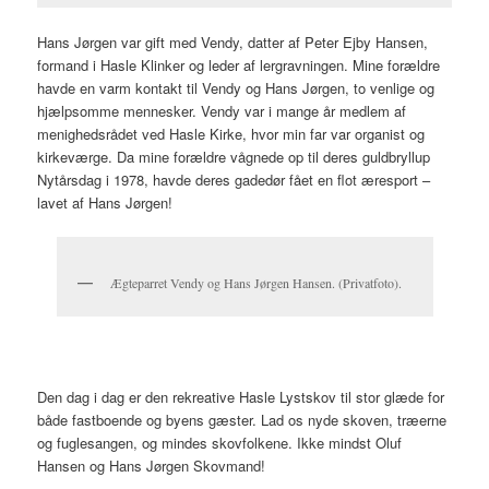
Hans Jørgen var gift med Vendy, datter af Peter Ejby Hansen,
formand i Hasle Klinker og leder af lergravningen. Mine forældre
havde en varm kontakt til Vendy og Hans Jørgen, to venlige og
hjælpsomme mennesker. Vendy var i mange år medlem af
menighedsrådet ved Hasle Kirke, hvor min far var organist og
kirkeværge. Da mine forældre vågnede op til deres guldbryllup
Nytårsdag i 1978, havde deres gadedør fået en flot æresport –
lavet af Hans Jørgen!
Ægteparret Vendy og Hans Jørgen Hansen. (Privatfoto).
Den dag i dag er den rekreative Hasle Lystskov til stor glæde for
både fastboende og byens gæster. Lad os nyde skoven, træerne
og fuglesangen, og mindes skovfolkene. Ikke mindst Oluf
Hansen og Hans Jørgen Skovmand!