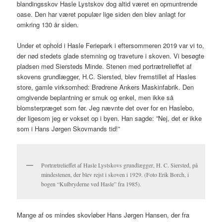
blandingsskov Hasle Lystskov dog altid været en opmuntrende
oase. Den har været populær lige siden den blev anlagt for
omkring 130 år siden.
Under et ophold i Hasle Feriepark i eftersommeren 2019 var vi to,
der nød stedets glade stemning og traveture i skoven. Vi besøgte
pladsen med Siersteds Minde. Stenen med portrætrelieffet af
skovens grundlægger, H.C. Siersted, blev fremstillet af Hasles
store, gamle virksomhed: Brødrene Ankers Maskinfabrik. Den
omgivende beplantning er smuk og enkel, men ikke så
blomsterpræget som før. Jeg nævnte det over for en Haslebo,
der ligesom jeg er vokset op i byen. Han sagde: ”Nej, det er ikke
som i Hans Jørgen Skovmands tid!”
Portrætrelieffet af Hasle Lystskovs grundlægger, H. C. Siersted, på
mindestenen, der blev rejst i skoven i 1929. (Foto Erik Borch, i
bogen “Kulbryderne ved Hasle” fra 1985).
Mange af os mindes skovløber Hans Jørgen Hansen, der fra