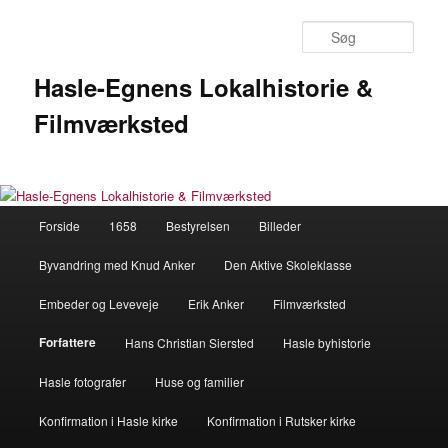
Fortsæt
til
Søg
primært
indhold
Hasle-Egnens Lokalhistorie &
Filmværksted
Hovedmenu
Forside
1658
Bestyrelsen
Billeder
Byvandring med Knud Anker
Den Aktive Skoleklasse
Embeder og Leveveje
Erik Anker
Filmværksted
Forfattere
Hans Christian Siersted
Hasle byhistorie
Hasle fotografer
Huse og familier
Konfirmation i Hasle kirke
Konfirmation i Rutsker kirke