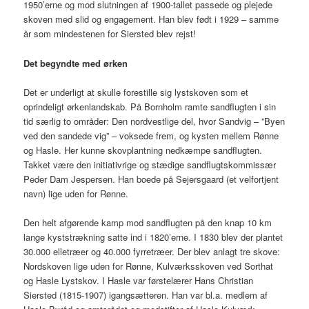
1950’erne og mod slutningen af 1900-tallet passede og plejede
skoven med slid og engagement. Han blev født i 1929 – samme
år som mindestenen for Siersted blev rejst!
Det begyndte med ørken
Det er underligt at skulle forestille sig lystskoven som et
oprindeligt ørkenlandskab. På Bornholm ramte sandflugten i sin
tid særlig to områder: Den nordvestlige del, hvor Sandvig – ”Byen
ved den sandede vig” – voksede frem, og kysten mellem Rønne
og Hasle. Her kunne skovplantning nedkæmpe sandflugten.
Takket være den initiativrige og stædige sandflugtskommissær
Peder Dam Jespersen. Han boede på Sejersgaard (et velfortjent
navn) lige uden for Rønne.
Den helt afgørende kamp mod sandflugten på den knap 10 km
lange kyststrækning satte ind i 1820’erne. I 1830 blev der plantet
30.000 elletræer og 40.000 fyrretræer. Der blev anlagt tre skove:
Nordskoven lige uden for Rønne, Kulværksskoven ved Sorthat
og Hasle Lystskov. I Hasle var førstelærer Hans Christian
Siersted (1815-1907) igangsætteren. Han var bl.a. medlem af