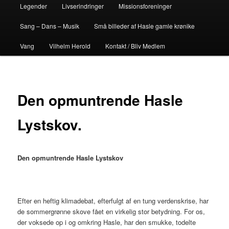
Legender
Livserindringer
Missionsforeninger
Sang – Dans – Musik
Små billeder af Hasle gamle krønike
Vang
Vilhelm Herold
Kontakt / Bliv Medlem
Den opmuntrende Hasle
Lystskov.
Den opmuntrende Hasle Lystskov
Efter en heftig klimadebat, efterfulgt af en tung verdenskrise, har
de sommergrønne skove fået en virkelig stor betydning. For os,
der voksede op i og omkring Hasle, har den smukke, todelte