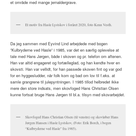
et område med mange jernaldergrave.
Et motiv fra Hasle Lystskov i foråret 2020, foto Kenn Vesth.
Da jeg sammen med Eyvind Lind arbejdede med bogen
”Kulbryderne ved Hasle” i 1985, var det en særlig oplevelse at
tale med Hans Jørgen, både i skoven og pr. telefon om aftenen.
Han var altid engageret og fortælleglad, og han kendte hver en
skovsti. Han var vellidt, for han passede skoven fint og var god
for en hyggesludder, når folk kom og bad om lov til f.eks. at
samle grangrene til julepyntningen. I 1985 tillod helbredet ikke
mere den store indsats, men skovfoged Hans Christian Olsen
kunne fortsat bruge Hans Jørgen til bl.a. tilsyn med skovarbejdet.
Skovfoged Hans Christian Olsen (til venstre) og skovløber Hans
Jørgen Hansen i Hasle Lystskov, (Foto: Erik Borch, i bogen
“Kulbryderne ved Hasle” fra 1985).