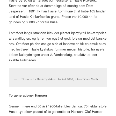
Hasle Byråd og amtsrådet og medstifter af Hasle Kulværk.
Siersted var efter alt at dømme lige så stædig som Dam
Jespersen. I 1891 fik han Hasle Kommune til at købe 105 tønder
land af Hasle Klinkerfabriks grund. Prisen var 10.000 kr. for
grunden og 2.000 kr. for tre huse.
I området langs stranden blev der plantet bjergfyr til bekæmpelse
af sandflugten, og fyrren var også et godt forsvar mod det barske
hav. Området på den østlige side af landevejen fik en smuk skov
med løvtræer. Hasle Lystskov rummer megen historie, fra nyere
tid om kulbrydningen under 2. Verdenskrig, en aktivitet, der
skabte Rubinsøen.
Et motiv fra Hasle Lystskov i foråret 2020, foto af Kenn Vesth.
To generationer Hansen
Gennem mere end 50 år i 1900-tallet blev den ca. 70 hektar store
Hasle Lystskov passet af to generationer Hansen. Oluf Hansen