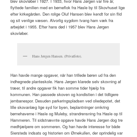
blev skovløber i 1927. I 1933, hvor Hans Jørgen var fire år,
flyttede familien med en børneflok fra Hasle by til Skovhuset lige
efter kirkegården. Den rolige Oluf Hansen blev kendt for sin flid
og sit venlige væsen. Alvorlig sygdom tvang ham væk fra
arbejdet i 1955. Efter hans død i 1957 blev Hans Jørgen
skovløber.
Hans Jørgen Hansen. (Privatfoto).
Han havde mange opgaver, når han trillede børen ud fra den
indhegnede planteskole. Hans Jørgen klarede selv skovning af
træer, til andre opgaver fik han somme tider hjælp fra
kommunen. Han passede skoven og kondistien i det tidligere
jernbanespor. Desuden parkeringspladsen ved oliedepotet, det
lille skovanlæg lige syd for byen, beplantninger omkring
børnehaverne i Hasle og Muleby, strandrensning fra Hasle op til
Hammeren. Til sidstnævnte opgave havde Hans Jørgen dog tre
medhjælpere om sommeren. Og han havde interesse for både
Siersteds indsats og historien om Ørnekullen, der oprindelig var