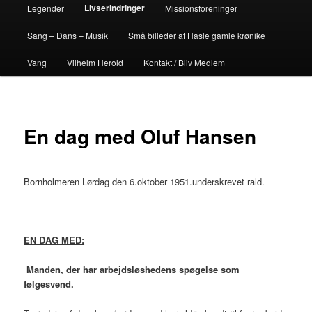
Livserindringer
Legender
Missionsforeninger
Sang – Dans – Musik
Små billeder af Hasle gamle krønike
Vang
Vilhelm Herold
Kontakt / Bliv Medlem
En dag med Oluf Hansen
Bornholmeren Lørdag den 6.oktober 1951.underskrevet rald.
EN DAG MED:
Manden, der har arbejdsløshedens spøgelse som
følgesvend.