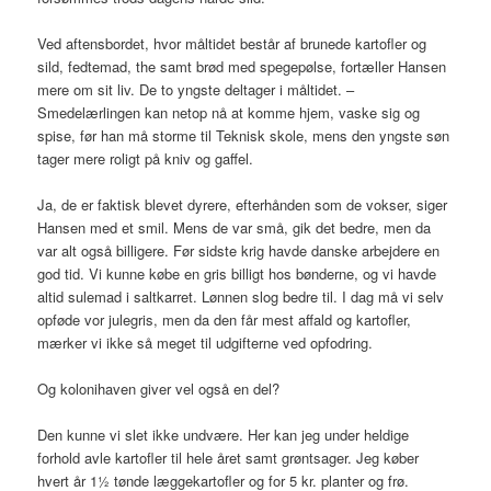
Ved aftensbordet, hvor måltidet består af brunede kartofler og
sild, fedtemad, the samt brød med spegepølse, fortæller Hansen
mere om sit liv. De to yngste deltager i måltidet. –
Smedelærlingen kan netop nå at komme hjem, vaske sig og
spise, før han må storme til Teknisk skole, mens den yngste søn
tager mere roligt på kniv og gaffel.
Ja, de er faktisk blevet dyrere, efterhånden som de vokser, siger
Hansen med et smil. Mens de var små, gik det bedre, men da
var alt også billigere. Før sidste krig havde danske arbejdere en
god tid. Vi kunne købe en gris billigt hos bønderne, og vi havde
altid sulemad i saltkarret. Lønnen slog bedre til. I dag må vi selv
opføde vor julegris, men da den får mest affald og kartofler,
mærker vi ikke så meget til udgifterne ved opfodring.
Og kolonihaven giver vel også en del?
Den kunne vi slet ikke undvære. Her kan jeg under heldige
forhold avle kartofler til hele året samt grøntsager. Jeg køber
hvert år 1½ tønde læggekartofler og for 5 kr. planter og frø.