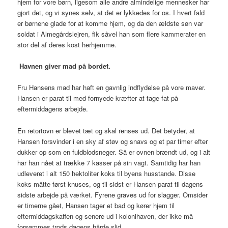
hjem for vore børn, ligesom alle andre almindelige mennesker har
gjort det, og vi synes selv, at det er lykkedes for os. I hvert fald
er børnene glade for at komme hjem, og da den ældste søn var
soldat i Almegårdslejren, fik såvel han som flere kammerater en
stor del af deres kost herhjemme.
Havnen giver mad på bordet.
Fru Hansens mad har haft en gavnlig indflydelse på vore maver.
Hansen er parat til med fornyede kræfter at tage fat på
eftermiddagens arbejde.
En retortovn er blevet tæt og skal renses ud. Det betyder, at
Hansen forsvinder i en sky af støv og snavs og et par timer efter
dukker op som en fuldblodsneger. Så er ovnen brændt ud, og i alt
har han nået at trække 7 kasser på sin vagt. Samtidig har han
udleveret i alt 150 hektoliter koks til byens husstande. Disse
koks måtte først knuses, og til sidst er Hansen parat til dagens
sidste arbejde på værket. Fyrene graves ud for slagger. Omsider
er timerne gået, Hansen tager et bad og kører hjem til
eftermiddagskaffen og senere ud i kolonihaven, der ikke må
forsømmes trods dagens hårde slid.