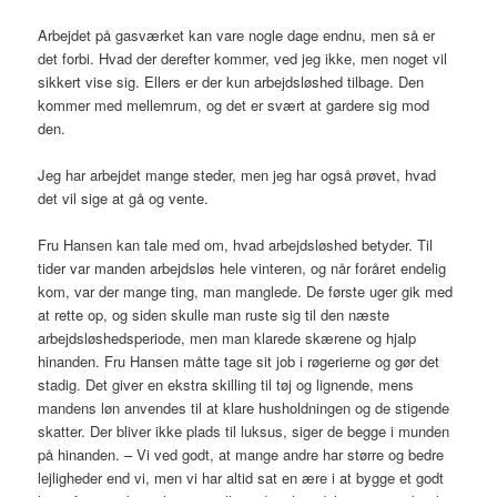
Arbejdet på gasværket kan vare nogle dage endnu, men så er
det forbi. Hvad der derefter kommer, ved jeg ikke, men noget vil
sikkert vise sig. Ellers er der kun arbejdsløshed tilbage. Den
kommer med mellemrum, og det er svært at gardere sig mod
den.
Jeg har arbejdet mange steder, men jeg har også prøvet, hvad
det vil sige at gå og vente.
Fru Hansen kan tale med om, hvad arbejdsløshed betyder. Til
tider var manden arbejdsløs hele vinteren, og når foråret endelig
kom, var der mange ting, man manglede. De første uger gik med
at rette op, og siden skulle man ruste sig til den næste
arbejdsløshedsperiode, men man klarede skærene og hjalp
hinanden. Fru Hansen måtte tage sit job i røgerierne og gør det
stadig. Det giver en ekstra skilling til tøj og lignende, mens
mandens løn anvendes til at klare husholdningen og de stigende
skatter. Der bliver ikke plads til luksus, siger de begge i munden
på hinanden. – Vi ved godt, at mange andre har større og bedre
lejligheder end vi, men vi har altid sat en ære i at bygge et godt