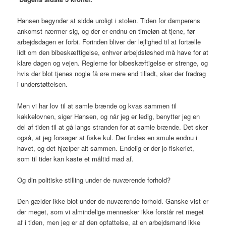
Hansen begynder at sidde uroligt i stolen. Tiden for damperens
ankomst nærmer sig, og der er endnu en timeløn at tjene, før
arbejdsdagen er forbi. Forinden bliver der lejlighed til at fortælle
lidt om den bibeskæftigelse, enhver arbejdsløshed må have for at
klare dagen og vejen. Reglerne for bibeskæftigelse er strenge, og
hvis der blot tjenes nogle få øre mere end tilladt, sker der fradrag
i understøttelsen.
Men vi har lov til at samle brænde og kvas sammen til
kakkelovnen, siger Hansen, og når jeg er ledig, benytter jeg en
del af tiden til at gå langs stranden for at samle brænde. Det sker
også, at jeg forsøger at fiske kul. Der findes en smule endnu i
havet, og det hjælper alt sammen. Endelig er der jo fiskeriet,
som til tider kan kaste et måltid mad af.
Og din politiske stilling under de nuværende forhold?
Den gælder ikke blot under de nuværende forhold. Ganske vist er
der meget, som vi almindelige mennesker ikke forstår ret meget
af i tiden, men jeg er af den opfattelse, at en arbejdsmand ikke