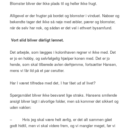
Blomster bliver der ikke plads til og heller ikke frugt.
Alligevel er der frugter på bordet og blomster i vinduet. Naboer og
bekendte tager det ikke så nøje med æbler, pærer og blomster,
når de selv har nok, og sådan er det vel i ethvert bysamfund.
Vort slid bliver dårligt lønnet.
Det arbejde, som lægges i kolonihaven regner vi ikke med. Det
er jo en hobby, og selvfølgelig hjælper konen med. Det er jo
hende, som skal tilberede avlen derhjemme, fortsætter Hansen,
mens vi får ild på et par cerutter.
Har I været tilfredse med det, I har fået ud af livet?
Spørgsmålet bliver ikke besvaret lige straks. Hansens smilende
ansigt bliver lagt i alvorlige folder, men så kommer det sikkert og
uden vaklen:
– Hvis jeg skal være helt ærlig, er det alt sammen gået
godt hidtil, men vi skal videre frem, og vi mangler meget, før vi