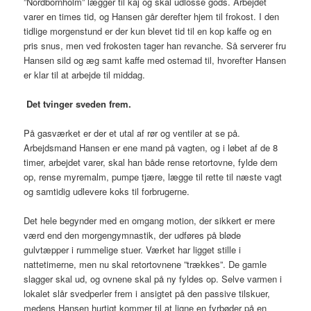
”Nordbornholm” lægger til kaj og skal udlosse gods. Arbejdet
varer en times tid, og Hansen går derefter hjem til frokost. I den
tidlige morgenstund er der kun blevet tid til en kop kaffe og en
pris snus, men ved frokosten tager han revanche. Så serverer fru
Hansen sild og æg samt kaffe med ostemad til, hvorefter Hansen
er klar til at arbejde til middag.
Det tvinger sveden frem.
På gasværket er der et utal af rør og ventiler at se på.
Arbejdsmand Hansen er ene mand på vagten, og i løbet af de 8
timer, arbejdet varer, skal han både rense retortovne, fylde dem
op, rense myremalm, pumpe tjære, lægge til rette til næste vagt
og samtidig udlevere koks til forbrugerne.
Det hele begynder med en omgang motion, der sikkert er mere
værd end den morgengymnastik, der udføres på bløde
gulvtæpper i rummelige stuer. Værket har ligget stille i
nattetimerne, men nu skal retortovnene ”trækkes”. De gamle
slagger skal ud, og ovnene skal på ny fyldes op. Selve varmen i
lokalet slår svedperler frem i ansigtet på den passive tilskuer,
medens Hansen hurtigt kommer til at ligne en fyrbøder på en