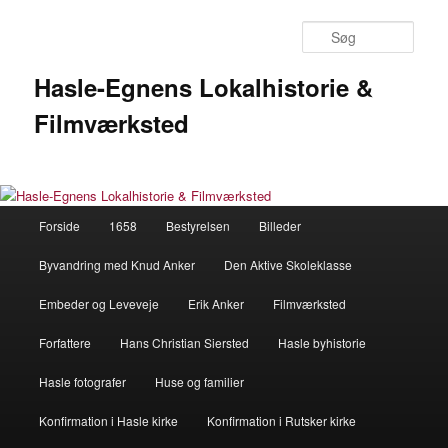
Fortsæt
til
Søg
primært
indhold
Hasle-Egnens Lokalhistorie &
Filmværksted
Hovedmenu
Forside
1658
Bestyrelsen
Billeder
Byvandring med Knud Anker
Den Aktive Skoleklasse
Embeder og Leveveje
Erik Anker
Filmværksted
Forfattere
Hans Christian Siersted
Hasle byhistorie
Hasle fotografer
Huse og familier
Konfirmation i Hasle kirke
Konfirmation i Rutsker kirke