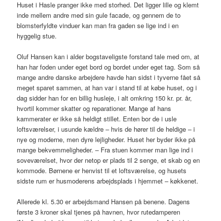
Huset i Hasle pranger ikke med storhed. Det ligger lille og klemt
inde mellem andre med sin gule facade, og gennem de to
blomsterfyldte vinduer kan man fra gaden se lige ind i en
hyggelig stue.
Oluf Hansen kan i alder bogstaveligste forstand tale med om, at
han har foden under eget bord og bordet under eget tag. Som så
mange andre danske arbejdere havde han sidst i tyverne fået så
meget sparet sammen, at han var i stand til at købe huset, og i
dag sidder han for en billig husleje, i alt omkring 150 kr. pr. år,
hvortil kommer skatter og reparationer. Mange af hans
kammerater er ikke så heldigt stillet. Enten bor de i usle
loftsværelser, i usunde kældre – hvis de hører til de heldige – i
nye og moderne, men dyre lejligheder. Huset her byder ikke på
mange bekvemmeligheder. – Fra stuen kommer man lige ind i
soveværelset, hvor der netop er plads til 2 senge, et skab og en
kommode. Børnene er henvist til et loftsværelse, og husets
sidste rum er husmoderens arbejdsplads i hjemmet – køkkenet.
Allerede kl. 5.30 er arbejdsmand Hansen på benene. Dagens
første 3 kroner skal tjenes på havnen, hvor rutedamperen