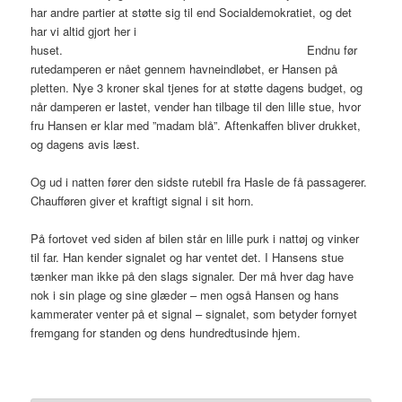
har andre partier at støtte sig til end Socialdemokratiet, og det
har vi altid gjort her i
huset. Endnu før
rutedamperen er nået gennem havneindløbet, er Hansen på
pletten. Nye 3 kroner skal tjenes for at støtte dagens budget, og
når damperen er lastet, vender han tilbage til den lille stue, hvor
fru Hansen er klar med ”madam blå”. Aftenkaffen bliver drukket,
og dagens avis læst.
Og ud i natten fører den sidste rutebil fra Hasle de få passagerer.
Chaufføren giver et kraftigt signal i sit horn.
På fortovet ved siden af bilen står en lille purk i nattøj og vinker
til far. Han kender signalet og har ventet det. I Hansens stue
tænker man ikke på den slags signaler. Der må hver dag have
nok i sin plage og sine glæder – men også Hansen og hans
kammerater venter på et signal – signalet, som betyder fornyet
fremgang for standen og dens hundredtusinde hjem.