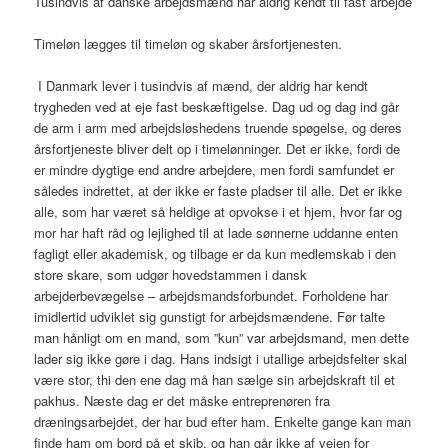
Tusindvis af danske arbejdsmænd har aldrig kendt til fast arbejde
Timeløn lægges til timeløn og skaber årsfortjenesten.
I Danmark lever i tusindvis af mænd, der aldrig har kendt
trygheden ved at eje fast beskæftigelse. Dag ud og dag ind går
de arm i arm med arbejdsløshedens truende spøgelse, og deres
årsfortjeneste bliver delt op i timelønninger. Det er ikke, fordi de
er mindre dygtige end andre arbejdere, men fordi samfundet er
således indrettet, at der ikke er faste pladser til alle. Det er ikke
alle, som har været så heldige at opvokse i et hjem, hvor far og
mor har haft råd og lejlighed til at lade sønnerne uddanne enten
fagligt eller akademisk, og tilbage er da kun medlemskab i den
store skare, som udgør hovedstammen i dansk
arbejderbevægelse – arbejdsmandsforbundet. Forholdene har
imidlertid udviklet sig gunstigt for arbejdsmændene. Før talte
man hånligt om en mand, som ”kun” var arbejdsmand, men dette
lader sig ikke gøre i dag. Hans indsigt i utallige arbejdsfelter skal
være stor, thi den ene dag må han sælge sin arbejdskraft til et
pakhus. Næste dag er det måske entreprenøren fra
dræningsarbejdet, der har bud efter ham. Enkelte gange kan man
finde ham om bord på et skib, og han går ikke af vejen for