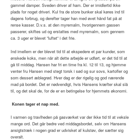
gammel damper. Sveden driver af ham. Der er imidlertid ikke
plads for noget driveri. Kul fra de store bunker skal køres ind til
dagens forbrug, og derefter tager han med øvet hånd fat på at
rense kasser. D.v.s. at den myremalm, hvorigennem gassen
passerer, skiftes ud og erstattes med myremalm, som gennem
ca. 3 uger er blevet ”luftet” i det frie.
Ind imellem er der blevet tid til at ekspedere et par kunder, som
ønskede koks, men når alt dette arbejde er udført, er det tid til at
gå til middag. Hansen har fri en time fra kl. 12 til 13, og hjemme
venter fru Hansen med stegt torsk i sød og sur sovs, kartofler og
som dessert æblegrød. Hver dag er der rigelig og god nærende
mad på bordet. Det er nødvendigt, hvis Hansens kræfter skal slå
til, og det skal de, for de er en betingelse for hjemmets økonomi.
Konen tager et nap med.
I varmen og travlheden på gasværket var der ikke tid til at veksle
mange ord. Det går bedre ved middagsbordet, selv om Hansens
ansigtstræk i nogen grad er udvisket af kulstøv, der sætter sig
overalt.