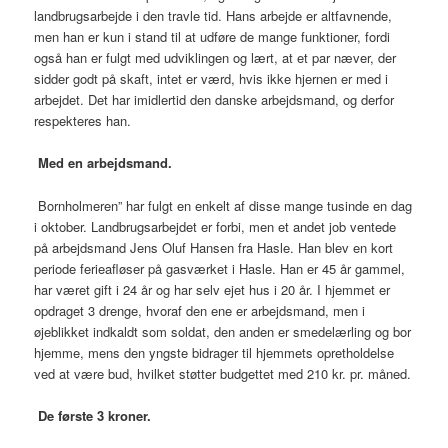
landbrugsarbejde i den travle tid. Hans arbejde er altfavnende,
men han er kun i stand til at udføre de mange funktioner, fordi
også han er fulgt med udviklingen og lært, at et par næver, der
sidder godt på skaft, intet er værd, hvis ikke hjernen er med i
arbejdet. Det har imidlertid den danske arbejdsmand, og derfor
respekteres han.
Med en arbejdsmand.
Bornholmeren” har fulgt en enkelt af disse mange tusinde en dag
i oktober. Landbrugsarbejdet er forbi, men et andet job ventede
på arbejdsmand Jens Oluf Hansen fra Hasle. Han blev en kort
periode ferieafløser på gasværket i Hasle. Han er 45 år gammel,
har været gift i 24 år og har selv ejet hus i 20 år. I hjemmet er
opdraget 3 drenge, hvoraf den ene er arbejdsmand, men i
øjeblikket indkaldt som soldat, den anden er smedelærling og bor
hjemme, mens den yngste bidrager til hjemmets opretholdelse
ved at være bud, hvilket støtter budgettet med 210 kr. pr. måned.
De første 3 kroner.