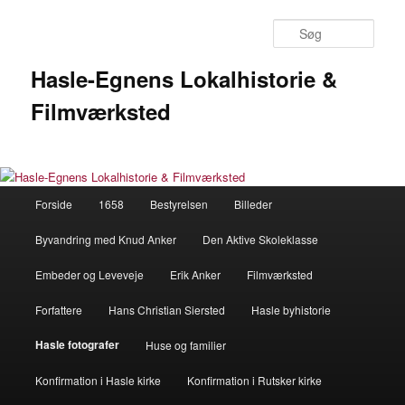
Fortsæt
til
Søg
primært
indhold
Hasle-Egnens Lokalhistorie &
Filmværksted
Hovedmenu
Forside
1658
Bestyrelsen
Billeder
Byvandring med Knud Anker
Den Aktive Skoleklasse
Embeder og Leveveje
Erik Anker
Filmværksted
Forfattere
Hans Christian Siersted
Hasle byhistorie
Hasle fotografer
Huse og familier
Konfirmation i Hasle kirke
Konfirmation i Rutsker kirke