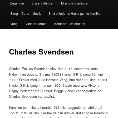
Legender
Livserindringer
Missionsforeninger
Sang – Dans – Musik
Små billeder af Hasle gamle krønike
Vang
Vilhelm Herold
Kontakt / Bliv Medlem
Charles Svendsen
Charles Emilius Svendsen blev født d. 17. november 1885 i
Nyker. Han døde d. 31. maj 1963 i Hasle. Gift 1. gang 19. juni
1908 i Olsker med Julie Hansine Vang, hun døde 21. dec. 1953 i
Hasle. Gift 2. gang 4. januar 1955 i Hasle med Eva Viktoria
Dagny Pedersen fra Rutsker. Begge vielser var borgerlige da
Charles Svendsen var baptist.
Familien bor i Hasle i marts 1912. Her byggede han atelier på
Torvet, matr. nr 16b. Her havde han udover atelier også forretning