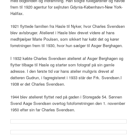
med bogbinderi og indramning. Han solgte rullegardiner og havde
frem til 1920 agentur for sejlruten Gdynia-København-New York-
Halifax.
1921 flyttede familien fra Hasle til Nyker, hvor Charles Svendsen
blev avlsbruger. Atelieret i Hasle blev drevet videre af hans
medhjælper Marie Poulsen, som sikkert har købt det og kører
forretningen frem til 1930, hvor hun sælger til Asger Berghagen.
I 1932 købte Charles Svendsen atelieret af Asger Berghagen og
flytter tilbage til Hasle og starter som fotograf på sin gamle
adresse. I den første tid var hans atelier muligvis drevet af
datteren Gudrun, i fagregisteret i 1933 står der Frk. Svendsen.I
1938 er det Charles Svendsen.
1944 blev atelieret flyttet ned på gaden i Storegade 54. Sønnen
Svend Aage Svendsen overtog fotoforretningen den 1. november
1950 efter sin far Charles Svendsen.