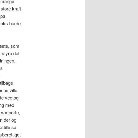
f mange
store kraft
 på
traks burde
neste, som
 styre det
dningen.
ns
l
tilbage
nne ville
rte vedtog
ning med
var borte,
n der og
stille så
uberettiget