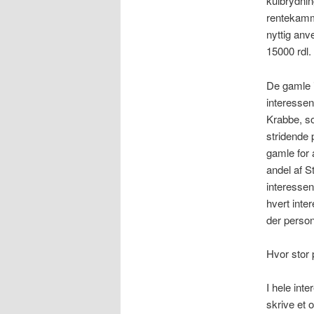
kulbrydnin
rentekamme
nyttig anv
15000 rdl.
De gamle 
interesse
Krabbe, so
stridende 
gamle for 
andel af S
interessen
hvert inter
der person
Hvor stor 
I hele int
skrive et 