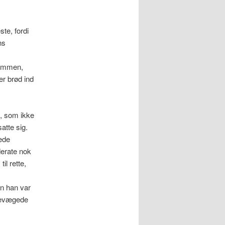
te, fordi
ns
sammen,
r brød ind
t, som ikke
atte sig.
rede
derate nok
il rette,
en han var
 bevægede