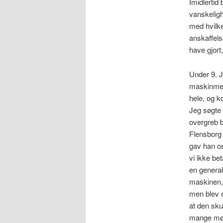
Imidlerti
vanskeligh
med hvilk
anskaffels
have gjort
Under 9. J
maskinmest
hele, og k
Jeg søgte
overgreb b
Flensborg 
gav han os
vi ikke be
en general
maskinen, 
men blev o
at den skul
mange møll