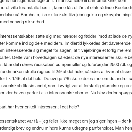
gens hensigtsmæssige drift. Til anskaffelse til dampmaskine, som
ret ville foranstalte bestilt, kunne fås et lån af etatsrådinde Koefoeds 
endelse på Bornholm, især stenkuls tilvejebringelse og skovplantning.
 mod behørig sikkerhed.
interessentskaber satte sig med hænder og fødder imod at lade de n
nter komme ind og dele med dem. Imidlertid lykkedes det daværend
m interesserede sig meget for sagen, at tilvejebringe et forlig mellem
parter. Dette var i hovedsagen således: de nye interessenter skulle bet
at få andel i deres redskaber, pumpemøller og forarbejder 2500 rdl. o
trandmarken skulle regnes til 2/9 af det hele, således at hver af disse
ter fik 1/45 af det hele. De øvrige 7/9 skulle deles mellem de andre, s
essentskab fik sin andel, som i øvrigt var af forskellig størrelse og en
er, der havde parter i alle interessentskaberne. Nu blev derfor spørg
part har hver enkelt interessent i det hele?
eressentskabet var få – jeg fejler ikke meget om jeg siger ingen – der 
ordentligt brev og endnu mindre kunne udregne partforholdet. Man he