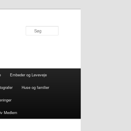
Søg
e
Embeder og Leveveje
tografer
Huse og familier
eninger
liv Medlem