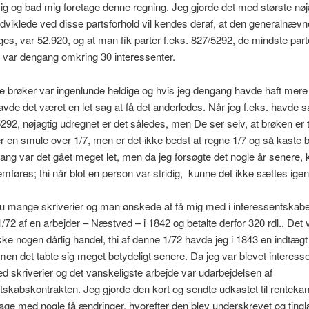
 mig og bad mig foretage denne regning. Jeg gjorde det med største nøj
dviklede ved disse partsforhold vil kendes deraf, at den generalnævne
es, var 52.920, og at man fik parter f.eks. 827/5292, de mindste part
 var dengang omkring 30 interessenter.
e brøker var ingenlunde heldige og hvis jeg dengang havde haft mere
havde det været en let sag at få det anderledes. Når jeg f.eks. havde s
92, nøjagtig udregnet er det således, men De ser selv, at brøken er ti
t er en smule over 1/7, men er det ikke bedst at regne 1/7 og så kaste 
ang var det gået meget let, men da jeg forsøgte det nogle år senere,
mføres; thi når blot en person var stridig, kunne det ikke sættes ig
u mange skriverier og man ønskede at få mig med i interessentskabet
1/72 af en arbejder – Næstved – i 1842 og betalte derfor 320 rdl.. Det 
ke nogen dårlig handel, thi af denne 1/72 havde jeg i 1843 en indtægt 
men det tabte sig meget betydeligt senere. Da jeg var blevet interessen
ed skriverier og det vanskeligste arbejde var udarbejdelsen af
tskabskontrakten. Jeg gjorde den kort og sendte udkastet til rentek
lbage med nogle få ændringer, hvorefter den blev underskrevet og ting