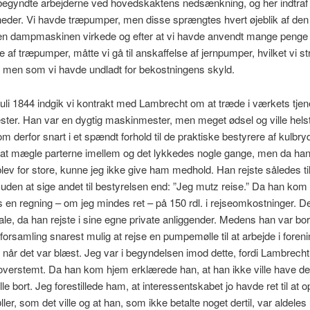
d begyndte arbejderne ved hovedskaktens nedsænkning, og her indtra
eder. Vi havde træpumper, men disse sprængtes hvert øjeblik af den 
en dampmaskinen virkede og efter at vi havde anvendt mange penge
e af træpumper, måtte vi gå til anskaffelse af jernpumper, hvilket vi s
, men som vi havde undladt for bekostningens skyld.
uli 1844 indgik vi kontrakt med Lambrecht om at træde i værkets tje
er. Han var en dygtig maskinmester, men meget ødsel og ville helst
om derfor snart i et spændt forhold til de praktiske bestyrere af kulbry
 at mægle parterne imellem og det lykkedes nogle gange, men da ha
lev for store, kunne jeg ikke give ham medhold. Han rejste således ti
uden at sige andet til bestyrelsen end: ”Jeg mutz reise.” Da han kom 
 en regning – om jeg mindes ret – på 150 rdl. i rejseomkostninger. De
tale, da han rejste i sine egne private anliggender. Medens han var bo
forsamling snarest mulig at rejse en pumpemølle til at arbejde i fore
når det var blæst. Jeg var i begyndelsen imod dette, fordi Lambrecht 
verstemt. Da han kom hjem erklærede han, at han ikke ville have de
le bort. Jeg forestillede ham, at interessentskabet jo havde ret til at op
er, som det ville og at han, som ikke betalte noget dertil, var aldeles 