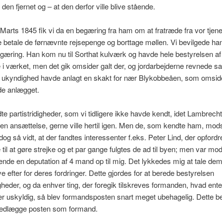
re den fjernet og – at den derfor ville blive stående.
Marts 1845 fik vi da en begæring fra ham om at fratræde fra vor tjenes
lle betale de førnævnte rejsepenge og borttage møllen. Vi bevilgede ha
æring. Han kom nu til Sorthat kulværk og havde hele bestyrelsen af
 i værket, men det gik omsider galt der, og jordarbejderne revnede 
f ukyndighed havde anlagt en skakt for nær Blykobbeåen, som omside
de anlægget.
e partistridigheder, som vi tidligere ikke havde kendt, idet Lambrech
n ansættelse, gerne ville hertil igen. Men de, som kendte ham, mods
dog så vidt, at der fandtes interessenter f.eks. Peter Lind, der opford
 til at gøre strejke og et par gange fulgtes de ad til byen; men var mo
 sende en deputation af 4 mand op til mig. Det lykkedes mig at tale dem t
ve efter for deres fordringer. Dette gjordes for at berede bestyrelsen
heder, og da enhver ting, der foregik tilskreves formanden, hvad ent
ler uskyldig, så blev formandsposten snart meget ubehagelig. Dette
 nedlægge posten som formand.