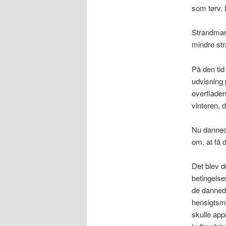
som tørv. D
Strandmark
mindre str
På den tid
udvisning 
overfladen
vinteren, 
Nu dannede
om, at få 
Det blev d
betingelse
de danned
hensigtsmæ
skulle app