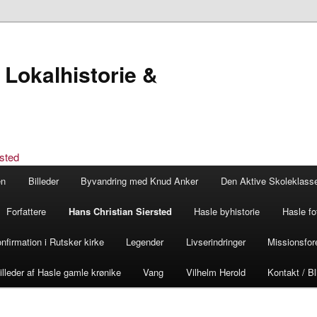
Lokalhistorie &
en
Billeder
Byvandring med Knud Anker
Den Aktive Skoleklass
Forfattere
Hans Christian Siersted
Hasle byhistorie
Hasle fo
nfirmation i Rutsker kirke
Legender
Livserindringer
Missionsfor
lleder af Hasle gamle krønike
Vang
Vilhelm Herold
Kontakt / B