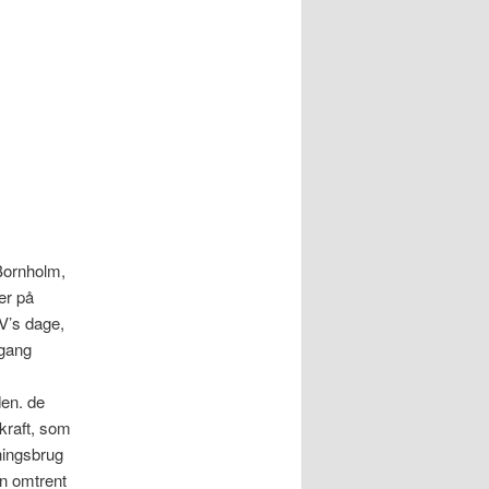
 Bornholm,
er på
V’s dage,
ngang
den. de
 kraft, som
ningsbrug
en omtrent