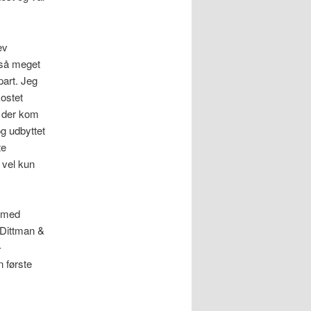
ev
e så meget
part. Jeg
kostet
, der kom
og udbyttet
te
 vel kun
n med
 Dittman &
–
 første