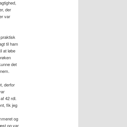
agtighed,
r, der
er var
 praktisk
agt til ham
l at løbe
brøken
 kunne det
ennem.
, derfor
var
af 42 rdl.
t, fik jeg
ammeret og
læst og var