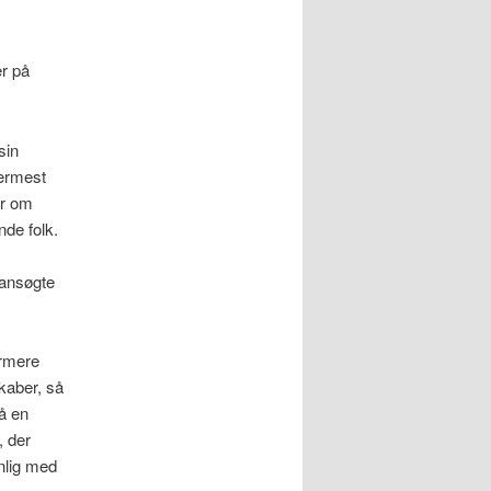
r på
sin
nærmest
ær om
nde folk.
 ansøgte
ærmere
kaber, så
å en
, der
nlig med