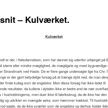
snit – Kulværket.
Kulværket
t er der, i fløtsdannelsen, som har dannet sig udenfor urbjerget på
 af større eller mindre mægtighed. de mægtigste og mest bygværdige 
 Strandmark ved Hasle. De er flere gange undersøgte lige fra Chr. I
ange er der gjort betydelige forsøg på at trænge dybt ned, da man de
 der finde kullag som de engelske. Men disse forsøg har ikke ledet til
illende resultater, da kullene i dybden ikke er bedre end de nær overfla
 i husholdningerne, men duer ikke til fabriksbrug, da de ikke har den
dig og udvikler en mængde aske, som hæmmer trækket. Til hushold
mod søgte, da de ikke sværter som de engelske og derhos holder ild