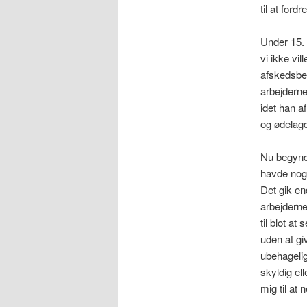
til at ford
Under 15. 
vi ikke vi
afskedsbeg
arbejderne
idet han a
og ødelag
Nu begyndt
havde noge
Det gik en
arbejderne
til blot at
uden at gi
ubehagelig
skyldig el
mig til at