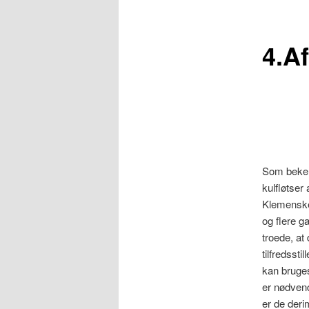
4.Af
Som bekend
kulfløtser
Klemensker
og flere g
troede, at
tilfredsst
kan bruges
er nødven
er de deri