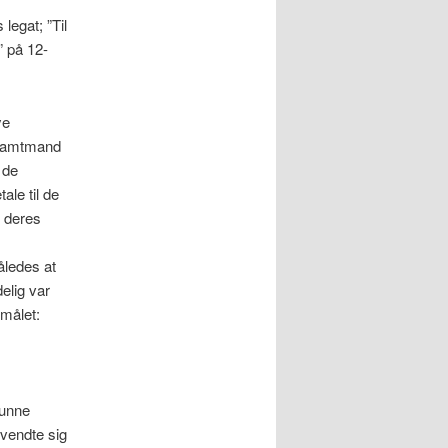
legat; ”Til
” på 12-
ye
e amtmand
 de
ale til de
g deres
åledes at
delig var
smålet:
kunne
nvendte sig