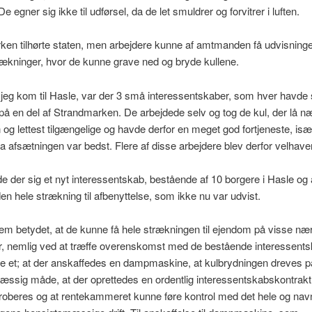
e egner sig ikke til udførsel, da de let smuldrer og forvitrer i luften.
en tilhørte staten, men arbejdere kunne af amtmanden få udvisninge
ækninger, hvor de kunne grave ned og bryde kullene.
 jeg kom til Hasle, var der 3 små interessentskaber, som hver havde 
på en del af Strandmarken. De arbejdede selv og tog de kul, der lå 
 og lettest tilgængelige og havde derfor en meget god fortjeneste, is
da afsætningen var bedst. Flere af disse arbejdere blev derfor velhave
 der sig et nyt interessentskab, bestående af 10 borgere i Hasle og
den hele strækning til afbenyttelse, som ikke nu var udvist.
em betydet, at de kunne få hele strækningen til ejendom på visse n
r, nemlig ved at træffe overenskomst med de bestående interessents
e et; at der anskaffedes en dampmaskine, at kulbrydningen dreves p
ssig måde, at der oprettedes en ordentlig interessentskabskontrakt
roberes og at rentekammeret kunne føre kontrol med det hele og nav