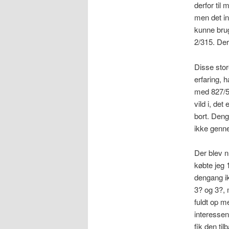
derfor til
men det in
kunne brug
2/315. Der
Disse stor
erfaring, 
med 827/52
vild i, de
bort. Deng
ikke genne
Der blev n
købte jeg 
dengang ik
3? og 3?, 
fuldt op m
interessen
fik den ti