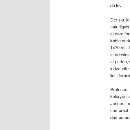
da lov.
Der skulle
naturligvis
at gøre fo
købte derfo
1470 rdl. 
skadesløs 
af parten,
indvandtes
lidt i forh
Professor 
kulbrydnin
Jensen, hvi
Lambrecht 
dampmask