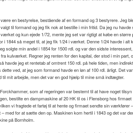
 være en bestyrelse, bestående af en formand og 3 bestyrere. Jeg bl
 valgt til formand og jeg fik nok at bestille i min fritid. Da jeg nu havd
r værket og kun ejede 1/72, mente jeg set var rigtigt at købe en større 
r i 1844 så meget til, at jeg fik 1/24 i værket. Denne 1/24 havde i alt 
Jeg solgte min andel i 1854 for 1500 rdl. og var den sidste interessent
fra kulværket. Regner jeg renten for den kapital, der stod i min part, 
 så havde jeg et rentetab af omtrent 150 rdl. på hele tiden, men indirek
 dette ved, at jeg som formand havde en løn af 100 rdl. årligt. Det var
old til mit arbejde, men det var en god hjælp til mine små indtægter.
Forckhammer, som af regeringen var bestemt til at have noget tilsy
gen, bestilte en dampmaskine af 20 HK til os i Flensborg hos firmaet
lken vi fragtede et fartøj til at hente og firmaet sendte sin værkfører 
– med for at sætte den op. Maskinen kom hertil i 1843 og det var den
ine på Bornholm.