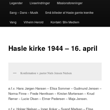
Legender
Livserindringer
Missionsforeninger
Sang – Dans – Musik
Små billeder af Hasle gamle krønike
Vang
Vilhelm Herold
Kontakt / Bliv Medlem
Hasle kirke 1944 – 16. april
Konfirmation v. pastor Niels Jensen Nielsen
ø.f.v. Hans Jørgen Hansen – Elisa Sommer – Gudmund Jensen –
Norma Finne – Frede Henriksen – Kirsten Mortensen – Knud
Rømer – Lucie Olsen – Elmer Pedersen – Maja Jensen.
n.f.v. Holger Nielsen – Inger Anker – Svend Madsen – Elise