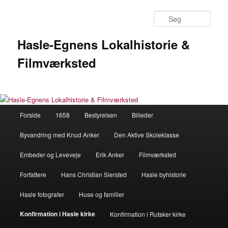
Fortsæt
til
Søg
primært
indhold
Hasle-Egnens Lokalhistorie &
Filmværksted
Hovedmenu
Forside
1658
Bestyrelsen
Billeder
Byvandring med Knud Anker
Den Aktive Skoleklasse
Embeder og Leveveje
Erik Anker
Filmværksted
Forfattere
Hans Christian Siersted
Hasle byhistorie
Hasle fotografer
Huse og familier
Konfirmation i Hasle kirke
Konfirmation i Rutsker kirke