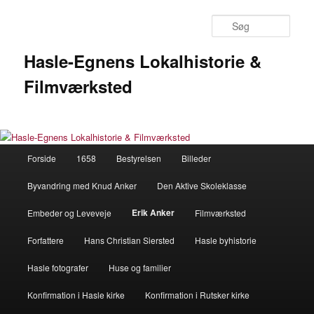
Fortsæt
til
Søg
primært
indhold
Hasle-Egnens Lokalhistorie &
Filmværksted
Hovedmenu
Forside
1658
Bestyrelsen
Billeder
Byvandring med Knud Anker
Den Aktive Skoleklasse
Erik Anker
Embeder og Leveveje
Filmværksted
Forfattere
Hans Christian Siersted
Hasle byhistorie
Hasle fotografer
Huse og familier
Konfirmation i Hasle kirke
Konfirmation i Rutsker kirke