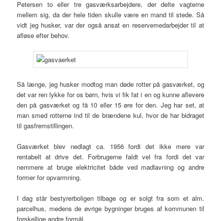
Petersen to eller tre gasværksarbejdere, der delte vagterne
mellem sig, da der hele tiden skulle være en mand til stede. Så
vidt jeg husker, var der også ansat en reservemedarbejder til at
afløse efter behov.
Så længe, jeg husker modtog man døde rotter på gasværket, og
det var ren lykke for os børn, hvis vi fik fat i en og kunne aflevere
den på gasværket og få 10 eller 15 øre for den. Jeg har set, at
man smed rotterne ind til de brændene kul, hvor de har bidraget
til gasfremstillingen.
Gasværket blev nedlagt ca. 1956 fordi det ikke mere var
rentabelt at drive det. Forbrugerne faldt vel fra fordi det var
nemmere at bruge elektricitet både ved madlavning og andre
former for opvarmning.
I dag står bestyrerboligen tilbage og er solgt fra som et alm.
parcelhus, medens de øvrige bygninger bruges af kommunen til
forskellige andre formål.