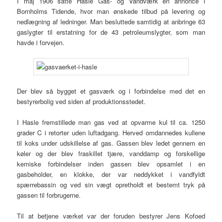
I maj 1906 satte Hasle Gas- og Vandværk en annonce i
Bornholms Tidende, hvor man ønskede tilbud på levering og
nedlægning af ledninger. Man besluttede samtidig at anbringe 63
gaslygter til erstatning for de 43 petroleumslygter, som man
havde i forvejen.
Der blev så bygget et gasværk og i forbindelse med det en
bestyrerbolig ved siden af produktionsstedet.
I Hasle fremstillede man gas ved at opvarme kul til ca. 1250
grader C i retorter uden luftadgang. Herved omdannedes kullene
til koks under udskillelse af gas. Gassen blev ledet gennem en
køler og der blev fraskillet tjære, vanddamp og forskellige
kemiske forbindelser inden gassen blev opsamlet i en
gasbeholder, en klokke, der var neddykket i vandfyldt
spærrebassin og ved sin vægt opretholdt et bestemt tryk på
gassen til forbrugerne.
Til at betjene værket var der foruden bestyrer Jens Kofoed