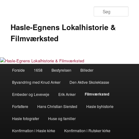
Fortsæt
til
Søg
primært
indhold
Hasle-Egnens Lokalhistorie &
Filmværksted
Hovedmenu
Forside
1658
Bestyrelsen
Billeder
Byvandring med Knud Anker
Den Aktive Skoleklasse
Filmværksted
Embeder og Leveveje
Erik Anker
Forfattere
Hans Christian Siersted
Hasle byhistorie
Hasle fotografer
Huse og familier
Konfirmation i Hasle kirke
Konfirmation i Rutsker kirke