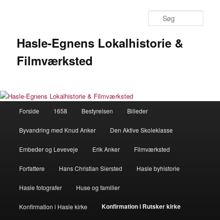
Fortsæt
til
Søg
primært
indhold
Hasle-Egnens Lokalhistorie &
Filmværksted
Hovedmenu
Forside
1658
Bestyrelsen
Billeder
Byvandring med Knud Anker
Den Aktive Skoleklasse
Embeder og Leveveje
Erik Anker
Filmværksted
Forfattere
Hans Christian Siersted
Hasle byhistorie
Hasle fotografer
Huse og familier
Konfirmation i Rutsker kirke
Konfirmation i Hasle kirke