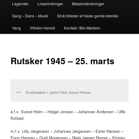
Legender
Livserindringer
Missionsforeninger
Sang – Dans – Musik
Små billeder af Hasle gamle krønike
Vang
Vilhelm Herold
Kontakt / Bliv Medlem
Rutsker 1945 – 25. marts
Konfirmation v. pastor Niels Jensen Nielsen
ø.f.v. Svend Holm – Holger Jensen – Johannes Andersen – Uffe
Kofoed.
m.f.v. Lilly Jørgensen – Johannes Jørgensen – Ester Hansen –
Egon Hansen – Gurli Mogensen – Niels Jørgen Rømer – Kirsten