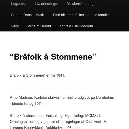
Legender
Livserindringer
Missionsforeninger
Sang – Dans – Musik
Små billeder af Hasle gamle krønike
Vang
Vilhelm Herold
Kontakt / Bliv Medlem
“Brâfolk å Stommene”
Brâfolk å Stommene” er frå 1941.
Arne Madsen, Karlebo skriver i et hæfte udgivet på Bornholms
Tidende forlag 1974.
Brâfolk å stommene. Fortælling. Eget forlag. MCMXLI.
Omslagsbillide og vignetter efter tegninger af Oluf Høst. A.
Larsens Bogtrykkeri. Aakirkeby. – 96 sider.