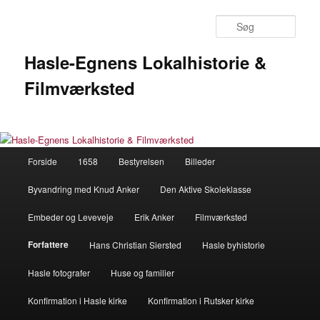
Fortsæt
til
Søg
primært
indhold
Hasle-Egnens Lokalhistorie &
Filmværksted
Hovedmenu
Forside
1658
Bestyrelsen
Billeder
Byvandring med Knud Anker
Den Aktive Skoleklasse
Embeder og Leveveje
Erik Anker
Filmværksted
Forfattere
Hans Christian Siersted
Hasle byhistorie
Hasle fotografer
Huse og familier
Konfirmation i Hasle kirke
Konfirmation i Rutsker kirke