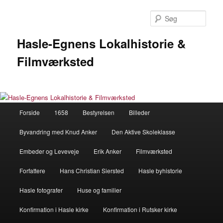
Fortsæt
Fortsæt
til
til
Søg
primært
sekundært
indhold
indhold
Hasle-Egnens Lokalhistorie &
Filmværksted
Hovedmenu
Forside
1658
Bestyrelsen
Billeder
Byvandring med Knud Anker
Den Aktive Skoleklasse
Embeder og Leveveje
Erik Anker
Filmværksted
Forfattere
Hans Christian Siersted
Hasle byhistorie
Hasle fotografer
Huse og familier
Konfirmation i Hasle kirke
Konfirmation i Rutsker kirke