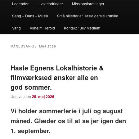
Legender
Livserindringer
Missionsforeninger
Sang – Dans – Musik
Små billeder af Hasle gamle krønike
Vang
Vilhelm Herold
Kontakt / Bliv Medlem
MÅNEDSARKIV:
MAJ 2026
Hasle Egnens Lokalhistorie &
filmværksted ønsker alle en
god sommer.
Udgivet den
25. maj 2026
Vi holder sommerferie i juli og august
måned. Glæder os til at se jer igen den
1. september.